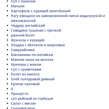
Суп с пшеном
Мальки
Картофель с курицей запечённый
Рагу овощное из замороженной смеси андалузской и
мексиканской
Чеддер английский
Говядина тушеная с гречкой
рженой богет
Фунчоза с курицей
Оладья с яблоком и морковью
Самурайчики
Баклажаны по-китайски
Манная каша на молоке
Крекеры с маком
Суп с креветками
Рулет из омлета
Хлеб солодовый дивный
Крекер луковый
А
Прошутто
суп рыбный из горбуши
Салат с мясом
Сырники мои