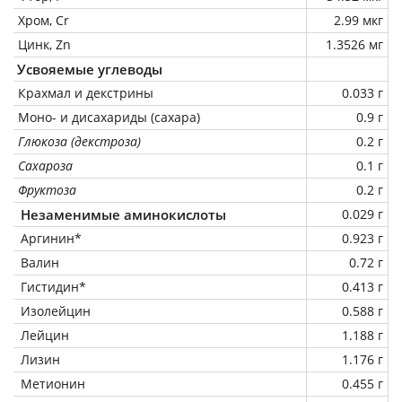
Хром, Cr
2.99 мкг
Цинк, Zn
1.3526 мг
Усвояемые углеводы
Крахмал и декстрины
0.033 г
Моно- и дисахариды (сахара)
0.9 г
Глюкоза (декстроза)
0.2 г
Сахароза
0.1 г
Фруктоза
0.2 г
Незаменимые аминокислоты
0.029 г
Аргинин*
0.923 г
Валин
0.72 г
Гистидин*
0.413 г
Изолейцин
0.588 г
Лейцин
1.188 г
Лизин
1.176 г
Метионин
0.455 г