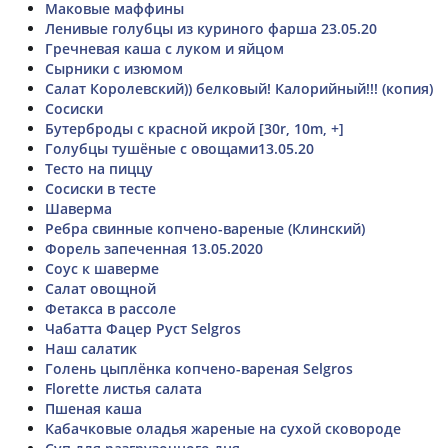
Маковые маффины
Ленивые голубцы из куриного фарша 23.05.20
Гречневая каша с луком и яйцом
Сырники с изюмом
Салат Королевский)) белковый! Калорийный!!! (копия)
Сосиски
Бутерброды с красной икрой [30r, 10m, +]
Голубцы тушёные с овощами13.05.20
Тесто на пиццу
Сосиски в тесте
Шаверма
Ребра свинные копчено-вареные (Клинский)
Форель запеченная 13.05.2020
Соус к шаверме
Салат овощной
Фетакса в рассоле
Чабатта Фацер Руст Selgros
Наш салатик
Голень цыплёнка копчено-вареная Selgros
Florette листья салата
Пшеная каша
Кабачковые оладья жареные на сухой сковороде