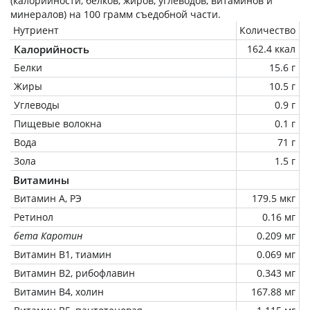
(калорийности, белков, жиров, углеводов, витаминов и
минералов) на
100 грамм
съедобной части.
Нутриент
Количество
Калорийность
162.4 ккал
Белки
15.6 г
Жиры
10.5 г
Углеводы
0.9 г
Пищевые волокна
0.1 г
Вода
71 г
Зола
1.5 г
Витамины
Витамин А, РЭ
179.5 мкг
Ретинол
0.16 мг
бета Каротин
0.209 мг
Витамин В1, тиамин
0.069 мг
Витамин В2, рибофлавин
0.343 мг
Витамин В4, холин
167.88 мг