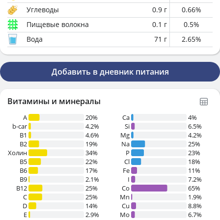
Углеводы
0.9
г
0.66
%
Пищевые волокна
0.1
г
0.5
%
Вода
71
г
2.65
%
Добавить в дневник питания
Витамины и минералы
A
20%
Ca
4%
b-car
4.2%
Si
6.5%
В1
4.6%
Mg
4.2%
B2
19%
Na
25%
Холин
34%
P
23%
B5
22%
Cl
18%
B6
17%
Fe
11%
B9
2.1%
I
7.2%
B12
25%
Co
65%
C
25%
Mn
1.9%
D
14%
Cu
8.8%
E
2.9%
Mo
6.7%