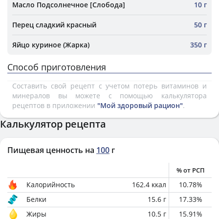
Масло Подсолнечное [Слобода]
10 г
Перец сладкий красный
50 г
Яйцо куриное (Жарка)
350 г
Способ приготовления
Составить свой рецепт с учетом потерь витаминов и
минералов вы можете с помощью калькулятора
рецептов в приложении
"Мой здоровый рацион"
.
Калькулятор рецепта
Пищевая ценность на
100
г
% от РСП
Калорийность
162.4
ккал
10.78
%
Белки
15.6
г
17.33
%
Жиры
10.5
г
15.91
%