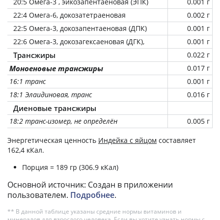
20:5 Омега-3 , эйкозапентаеновая (ЭПК)
0.001 г
22:4 Омега-6, докозатетраеновая
0.002 г
22:5 Омега-3, докозапентаеновая (ДПК)
0.001 г
22:6 Омега-3, докозагексаеновая (ДГК),
0.001 г
Трансжиры
0.022 г
Моноеновые трансжиры
0.017 г
16:1 транс
0.001 г
18:1 Элаидиновая, транс
0.016 г
Диеновые трансжиры
18:2 транс-изомер, не определён
0.005 г
Энергетическая ценность
Индейка с яйцом
составляет
162,4 кКал.
Порция = 189 гр (306.9 кКал)
Основной источник: Создан в приложении
пользователем.
Подробнее
.
** В данной таблице указаны средние нормы витаминов и
минералов для взрослого человека. Если вы хотите узнать нормы с