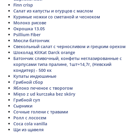
Finn crisp
Салат из капусты и огурцов с маслом
Куриные ножки со сметаной и чесноком
Молоко рисове
Окрошка 13.05
Psillium Fiber
Мюсли батончик
Свекольный салат с черносливом и грецким орехом
Шоколад KitKat Darck orange
Батончик сливочный, конфеты неглазированные с
корпусами типа пралине, 1шт=14,7г, (Невский
кондитер) - 500 кк
Купаты индюшиные
Грибной сбор
Яблоко печеное с творогом
Mięso z ud kurczaka bez skóry
Грибной суп
Сырники
Сочные голени с травами
Ролл с лососем
Coca cola vanilla
Щи из щавеля