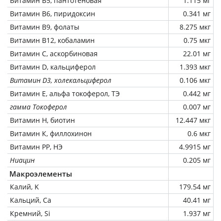
Витамин В5, пантотеновая
1.115 мг
Витамин В6, пиридоксин
0.341 мг
Витамин В9, фолаты
8.275 мкг
Витамин В12, кобаламин
0.75 мкг
Витамин C, аскорбиновая
22.01 мг
Витамин D, кальциферол
1.393 мкг
Витамин D3, холекальциферол
0.106 мкг
Витамин Е, альфа токоферол, ТЭ
0.442 мг
гамма Токоферол
0.007 мг
Витамин Н, биотин
12.447 мкг
Витамин К, филлохинон
0.6 мкг
Витамин РР, НЭ
4.9915 мг
Ниацин
0.205 мг
Макроэлементы
Калий, K
179.54 мг
Кальций, Ca
40.41 мг
Кремний, Si
1.937 мг