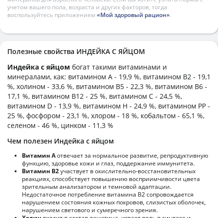
учетом вашего пола, возраста и других факторов, тогда
воспользуйтесь приложением
«Мой здоровый рацион»
.
Полезные свойства ИНДЕЙКА С ЯЙЦОМ
Индейка с яйцом
богат такими витаминами и
минералами, как: витамином А - 19,9 %, витамином B2 - 19,1
%, холином - 33,6 %, витамином B5 - 22,3 %, витамином B6 -
17,1 %, витамином B12 - 25 %, витамином C - 24,5 %,
витамином D - 13,9 %, витамином H - 24,9 %, витамином PP -
25 %, фосфором - 23,1 %, хлором - 18 %, кобальтом - 65,1 %,
селеном - 46 %, цинком - 11,3 %
Чем полезен Индейка с яйцом
Витамин А
отвечает за нормальное развитие, репродуктивную
функцию, здоровье кожи и глаз, поддержание иммунитета.
Витамин В2
участвует в окислительно-восстановительных
реакциях, способствует повышению восприимчивости цвета
зрительным анализатором и темновой адаптации.
Недостаточное потребление витамина В2 сопровождается
нарушением состояния кожных покровов, слизистых оболочек,
нарушением светового и сумеречного зрения.
Холин
входит в состав лецитина, играет роль в синтезе и