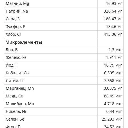
Магний, Mg
16.93 мг
Натрий, Na
326.64 мг
Сера, S
186.47 мг
Фосфор, P
184.6 мг
Хлор, Cl
413.06 мг
Микроэлементы
Бор, B
1.3 мкг
Железо, Fe
1.911 мг
Йод, I
10.79 мкг
Кобальт, Co
6.505 мкг
Литий, Li
7.658 мкг
Марганец, Mn
0.0375 мг
Медь, Cu
88.49 мкг
Молибден, Mo
4.718 мкг
Никель, Ni
0.44 мкг
Селен, Se
25.293 мкг
Фтор, F
34.52 мкг