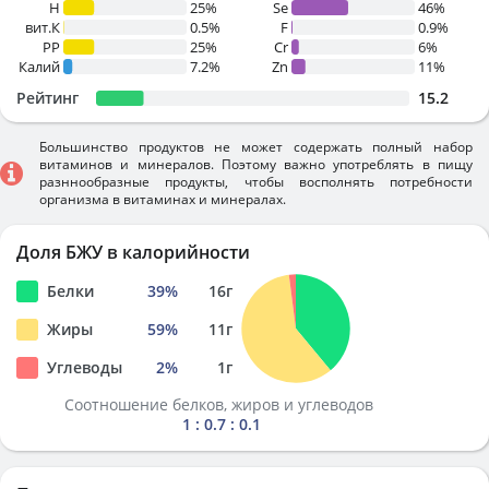
H
25%
Se
46%
вит.К
0.5%
F
0.9%
PP
25%
Cr
6%
Калий
7.2%
Zn
11%
Рейтинг
15.2
Большинство продуктов не может содержать полный набор
витаминов и минералов. Поэтому важно употреблять в пищу
разннообразные продукты, чтобы восполнять потребности
организма в витаминах и минералах.
Доля БЖУ в калорийности
Белки
39
%
16
г
Жиры
59
%
11
г
Углеводы
2
%
1
г
Соотношение белков, жиров и углеводов
1 : 0.7 : 0.1