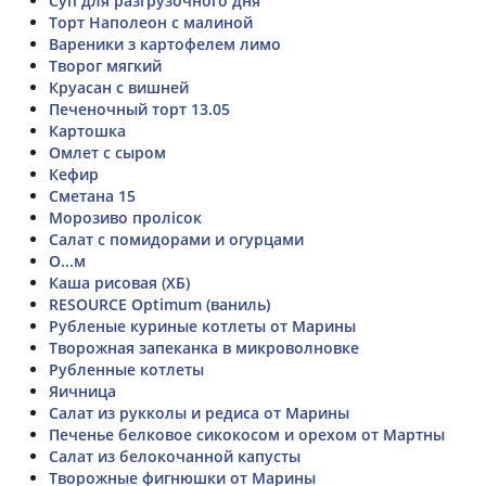
Суп для разгрузочного дня
Торт Наполеон с малиной
Вареники з картофелем лимо
Творог мягкий
Круасан с вишней
Печеночный торт 13.05
Картошка
Омлет с сыром
Кефир
Сметана 15
Морозиво пролісок
Салат с помидорами и огурцами
О...м
Каша рисовая (ХБ)
RESOURCE Optimum (ваниль)
Рубленые куриные котлеты от Марины
Творожная запеканка в микроволновке
Рубленные котлеты
Яичница
Салат из рукколы и редиса от Марины
Печенье белковое сикокосом и орехом от Мартны
Салат из белокочанной капусты
Творожные фигнюшки от Марины