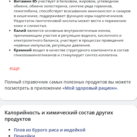
Витамин В5
участвует в белковом, жировом, углеводном
обмене, обмене холестерина, синтезе ряда гормонов,
гемоглобина, способствует всасыванию аминокислот и сахаров
в кишечнике, поддерживает функцию коры надпочечников.
Недостаток пантотеновой кислоты может вести к поражению
кожи и слизистых.
Калий
является основным внутриклеточным ионом,
принимающим участие в регуляции водного, кислотного и
электролитного баланса, участвует в процессах проведения
нервных импульсов, регуляции давления.
Кремний
входит в качестве структурного компонента в состав
гликозоаминогликанов и стимулирует синтез коллагена.
еще
Полный справочник самых полезных продуктов вы можете
посмотреть в приложении
«Мой здоровый рацион»
.
Калорийность и химический состав других
продуктов
Плов из бурого риса и индейкой
Пенкейки