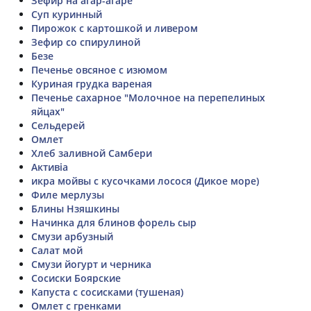
Зефир на агар-агаре
Суп куринный
Пирожок с картошкой и ливером
Зефир со спирулиной
Безе
Печенье овсяное с изюмом
Куриная грудка вареная
Печенье сахарное "Молочное на перепелиных
яйцах"
Сельдерей
Омлет
Хлеб заливной Самбери
Aктивіа
икра мойвы с кусочками лосося (Дикое море)
Филе мерлузы
Блины Нзяшкины
Начинка для блинов форель сыр
Смузи арбузный
Салат мой
Смузи йогурт и черника
Сосиски Боярские
Капуста с сосисками (тушеная)
Омлет с гренками