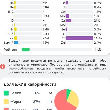
B6
5%
Fe
8.3%
B9
4.8%
I
0.7%
B12
~
Co
1.8%
C
0.3%
Mn
13%
D
~
Cu
21%
E
2%
Mo
2%
H
8.4%
Se
5.5%
вит.К
2.3%
F
0.2%
PP
9.5%
Cr
118%
Калий
15%
Zn
2.4%
Рейтинг
11.3
Большинство продуктов не может содержать полный набор
витаминов и минералов. Поэтому важно употреблять в пищу
разннообразные продукты, чтобы восполнять потребности
организма в витаминах и минералах.
Доля БЖУ в калорийности
Белки
6
%
6
г
Жиры
27
%
11
г