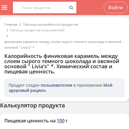
Войти
Главная
Таблица калорийности продуктов
Таблица продуктов пользователей
финиковая карамель между слоем сырого темного шоколада и овсяной
основой " Livia's" *
Калорийность
финиковая карамель между
слоем сырого темного шоколада и овсяной
основой " Livia's" *
. Химический состав и
пищевая ценность.
Продукт создан
пользователем
в приложении
Мой
здоровый рацион
.
Калькулятор продукта
Пищевая ценность на
100
г