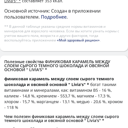
Livia's" *
составляет 353 кКал.
Основной источник: Создан в приложении
пользователем.
Подробнее
.
** В данной таблице указаны средние нормы витаминов и
минералов для взрослого человека. Если вы хотите узнать нормы с
учетом вашего пола, возраста и других факторов, тогда
воспользуйтесь приложением
«Мой здоровый рацион»
.
Полезные свойства ФИНИКОВАЯ КАРАМЕЛЬ МЕЖДУ
СЛОЕМ СЫРОГО ТЕМНОГО ШОКОЛАДА И ОВСЯНОЙ
ОСНОВОЙ " LIVIA'S" *
финиковая карамель между слоем сырого темного
шоколада и овсяной основой " Livia's" *
богат такими
витаминами и минералами, как: витамином B5 - 16 %,
калием - 14,8 %, кремнием - 553,7 %, магнием - 17,3 %,
хлором - 15,7 %, марганцем - 13,1 %, медью - 20,6 %, хромом
- 118 %
Чем полезен финиковая карамель между слоем сырого
темного шоколада и овсяной основой " Livia's" *