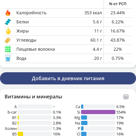
% от РСП
Калорийность
353
ккал
23.44
%
Белки
5.6
г
6.22
%
Жиры
11
г
16.67
%
Углеводы
60.1
г
43.87
%
Пищевые волокна
4.4
г
22
%
Вода
20
г
0.75
%
Добавить в дневник питания
Витамины и минералы
A
~
Ca
6.5%
b-car
0.1%
Si
554%
В1
3.3%
Mg
17%
B2
2.8%
Na
19%
Холин
1.3%
P
7%
B5
16%
Cl
16%