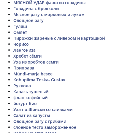
МЯСНОЙ УДАР фарш из говядины
Говядина с брокколи
Мясное рагу с морковью и луком
Овощное рагу
Гуляш
Омлет
Пирожки жареные с ливером и картошкой
чорисо
Лангониза
Хребет сёмги
Уха из хребтов семги
Приправа
Mündi-marja besee
Kohupiima Toska- Gustav
Руккола
Карась тушеный
флан кофейный
йогурт био
Уха по-Фински со сливками
Салат из капусты
Овощное рагу с грибами
слоеное тесто замороженное