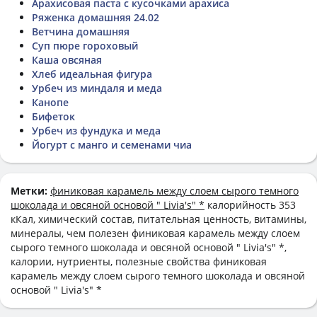
Арахисовая паста с кусочками арахиса
Ряженка домашняя 24.02
Ветчина домашняя
Суп пюре гороховый
Каша овсяная
Хлеб идеальная фигура
Урбеч из миндаля и меда
Канопе
Бифеток
Урбеч из фундука и меда
Йогурт с манго и семенами чиа
Метки:
финиковая карамель между слоем сырого темного
шоколада и овсяной основой " Livia's" *
калорийность 353
кКал, химический состав, питательная ценность, витамины,
минералы, чем полезен финиковая карамель между слоем
сырого темного шоколада и овсяной основой " Livia's" *,
калории, нутриенты, полезные свойства финиковая
карамель между слоем сырого темного шоколада и овсяной
основой " Livia's" *