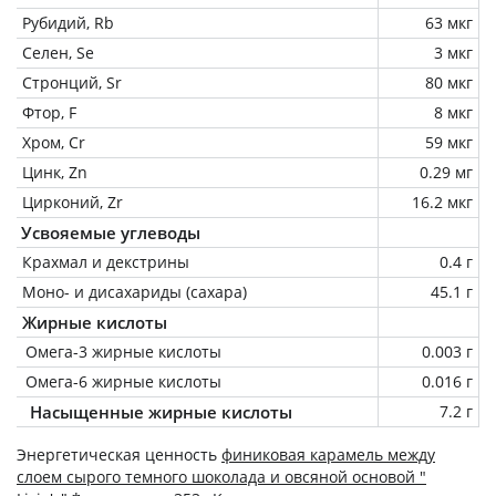
Рубидий, Rb
63 мкг
Селен, Se
3 мкг
Стронций, Sr
80 мкг
Фтор, F
8 мкг
Хром, Cr
59 мкг
Цинк, Zn
0.29 мг
Цирконий, Zr
16.2 мкг
Усвояемые углеводы
Крахмал и декстрины
0.4 г
Моно- и дисахариды (сахара)
45.1 г
Жирные кислоты
Омега-3 жирные кислоты
0.003 г
Омега-6 жирные кислоты
0.016 г
Насыщенные жирные кислоты
7.2 г
Энергетическая ценность
финиковая карамель между
слоем сырого темного шоколада и овсяной основой "