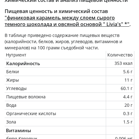
Пищевая ценность и химический состав
"финиковая карамель между слоем сырого
темного шоколада и овсяной основой " Livia's" *"
.
В таблице приведено содержание пищевых веществ
(калорийности, белков, жиров, углеводов, витаминов и
минералов) на
100 грамм
съедобной части.
Нутриент
Количество
Калорийность
353 ккал
Белки
5.6 г
Жиры
11 г
Углеводы
60.1 г
Пищевые волокна
4.4 г
Вода
20 г
Органические кислоты
0.3 г
Зола
1.5 г
Витамины
бета Каротин
0.006 мг