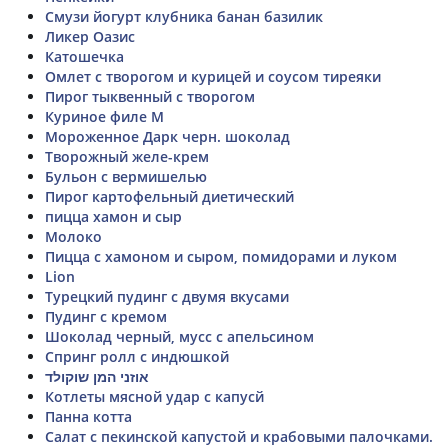
Смузи йогурт клубника банан базилик
Ликер Оазис
Катошечка
Омлет с творогом и курицей и соусом тиреяки
Пирог тыквенный с творогом
Куриное филе М
Мороженное Дарк черн. шоколад
Творожный желе-крем
Бульон с вермишелью
Пирог картофельный диетический
пицца хамон и сыр
Молоко
Пицца с хамоном и сыром, помидорами и луком
Lion
Турецкий пудинг с двумя вкусами
Пудинг с кремом
Шоколад черный, мусс с апельсином
Спринг ролл с индюшкой
אוזני המן שוקולד
Котлеты мясной удар с капусй
Панна котта
Салат с пекинской капустой и крабовыми палочками.