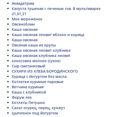
Аквадетрим
Капуста тушеная с печенью гов. В мультиварке
21,01,21
Мое мороженое
Овсяноблин
Каша овсяная
Каша овсяная леовит яблоко и корица
Каша овсяная
Овсяная каша из крупы
Каша овсяная леовит клубника
Каша овсяная клубника леовит
кокосовое молоко (сухое)
Сыр сметанковый
СУХАРИ ИЗ ХЛЕБА БОРОДИНСКОГО
Курица с йогуртом без масла
Котлетки куриные паровые
Ветчина куриная
Каша с клубникой
Ферум лек
Котлеты Петушок
Салат огурец, перец, кунжут
Цыпленок под йогуртом