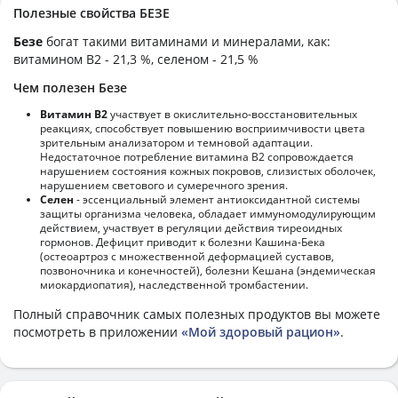
Полезные свойства БЕЗЕ
Безе
богат такими витаминами и минералами, как:
витамином B2 - 21,3 %, селеном - 21,5 %
Чем полезен Безе
Витамин В2
участвует в окислительно-восстановительных
реакциях, способствует повышению восприимчивости цвета
зрительным анализатором и темновой адаптации.
Недостаточное потребление витамина В2 сопровождается
нарушением состояния кожных покровов, слизистых оболочек,
нарушением светового и сумеречного зрения.
Селен
- эссенциальный элемент антиоксидантной системы
защиты организма человека, обладает иммуномодулирующим
действием, участвует в регуляции действия тиреоидных
гормонов. Дефицит приводит к болезни Кашина-Бека
(остеоартроз с множественной деформацией суставов,
позвоночника и конечностей), болезни Кешана (эндемическая
миокардиопатия), наследственной тромбастении.
Полный справочник самых полезных продуктов вы можете
посмотреть в приложении
«Мой здоровый рацион»
.