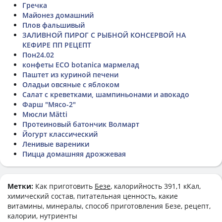
Гречка
Майонез домашний
Плов фальшивый
ЗАЛИВНОЙ ПИРОГ С РЫБНОЙ КОНСЕРВОЙ НА
КЕФИРЕ ПП РЕЦЕПТ
Пон24.02
конфеты ECO botanica мармелад
Паштет из куриной печени
Оладьи овсяные с яблоком
Салат с креветками, шампиньонами и авокадо
Фарш "Мясо-2"
Мюсли Mätti
Протеиновый батончик Волмарт
Йогурт классический
Ленивые вареники
Пицца домашняя дрожжевая
Метки:
Как приготовить
Безе
, калорийность 391,1 кКал,
химический состав, питательная ценность, какие
витамины, минералы, способ приготовления Безе, рецепт,
калории, нутриенты