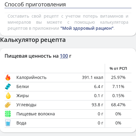
Способ приготовления
Составить свой рецепт с учетом потерь витаминов и
минералов вы можете с помощью калькулятора
рецептов в приложении
"Мой здоровый рацион"
.
Калькулятор рецепта
Пищевая ценность на
100
г
% от РСП
Калорийность
391.1
ккал
25.97
%
Белки
6.4
г
7.11
%
Жиры
0.1
г
0.15
%
Углеводы
93.8
г
68.47
%
Пищевые волокна
0
г
0
%
Вода
0
г
0
%