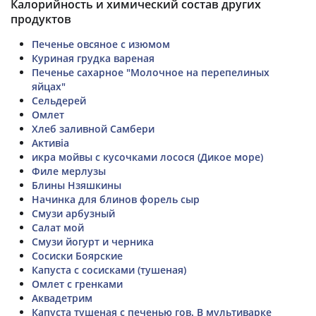
Калорийность и химический состав других
продуктов
Печенье овсяное с изюмом
Куриная грудка вареная
Печенье сахарное "Молочное на перепелиных
яйцах"
Сельдерей
Омлет
Хлеб заливной Самбери
Aктивіа
икра мойвы с кусочками лосося (Дикое море)
Филе мерлузы
Блины Нзяшкины
Начинка для блинов форель сыр
Смузи арбузный
Салат мой
Смузи йогурт и черника
Сосиски Боярские
Капуста с сосисками (тушеная)
Омлет с гренками
Аквадетрим
Капуста тушеная с печенью гов. В мультиварке