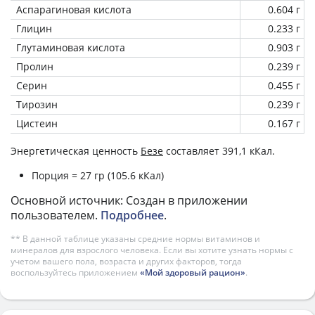
Аспарагиновая кислота
0.604 г
Глицин
0.233 г
Глутаминовая кислота
0.903 г
Пролин
0.239 г
Серин
0.455 г
Тирозин
0.239 г
Цистеин
0.167 г
Энергетическая ценность
Безе
составляет 391,1 кКал.
Порция = 27 гр (105.6 кКал)
Основной источник: Создан в приложении
пользователем.
Подробнее
.
** В данной таблице указаны средние нормы витаминов и
минералов для взрослого человека. Если вы хотите узнать нормы с
учетом вашего пола, возраста и других факторов, тогда
воспользуйтесь приложением
«Мой здоровый рацион»
.