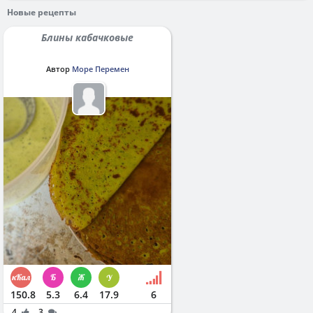
Новые рецепты
Блины кабачковые
Автор
Море Перемен
150.8
5.3
6.4
17.9
6
4
3