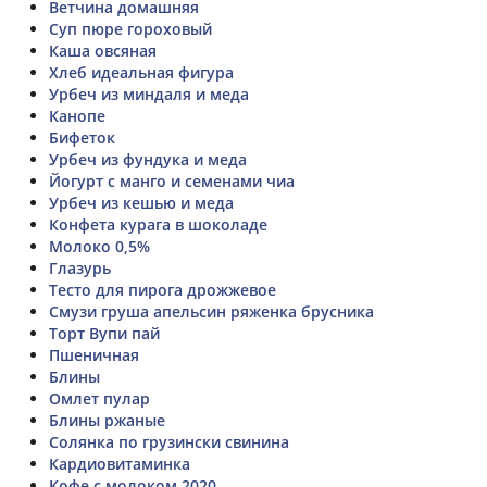
Ветчина домашняя
Суп пюре гороховый
Каша овсяная
Хлеб идеальная фигура
Урбеч из миндаля и меда
Канопе
Бифеток
Урбеч из фундука и меда
Йогурт с манго и семенами чиа
Урбеч из кешью и меда
Конфета курага в шоколаде
Молоко 0,5%
Глазурь
Тесто для пирога дрожжевое
Смузи груша апельсин ряженка брусника
Торт Вупи пай
Пшеничная
Блины
Омлет пулар
Блины ржаные
Солянка по грузински свинина
Кардиовитаминка
Кофе с молоком 2020