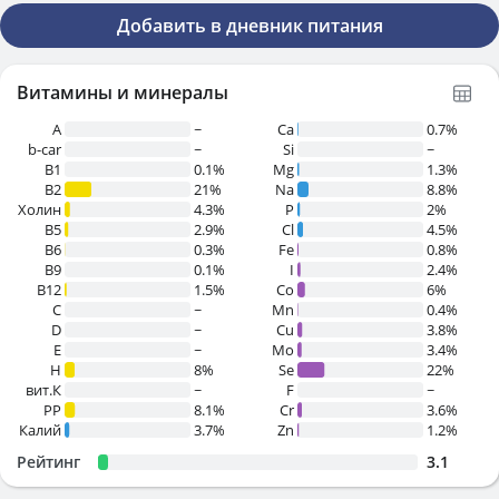
Добавить в дневник питания
Витамины и минералы
A
~
Ca
0.7%
b-car
~
Si
~
В1
0.1%
Mg
1.3%
B2
21%
Na
8.8%
Холин
4.3%
P
2%
B5
2.9%
Cl
4.5%
B6
0.3%
Fe
0.8%
B9
0.1%
I
2.4%
B12
1.5%
Co
6%
C
~
Mn
0.4%
D
~
Cu
3.8%
E
~
Mo
3.4%
H
8%
Se
22%
вит.К
~
F
~
PP
8.1%
Cr
3.6%
Калий
3.7%
Zn
1.2%
Рейтинг
3.1