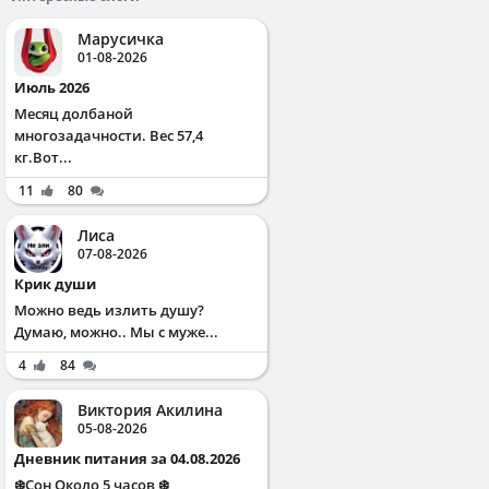
Марусичка
01-08-2026
Июль 2026
Месяц долбаной
многозадачности. Вес 57,4
кг.Вот...
11
80
Лиса
07-08-2026
Крик души
Можно ведь излить душу?
Думаю, можно.. Мы с муже...
4
84
Виктория Акилина
05-08-2026
Дневник питания за 04.08.2026
❄️Сон Около 5 часов ❄️