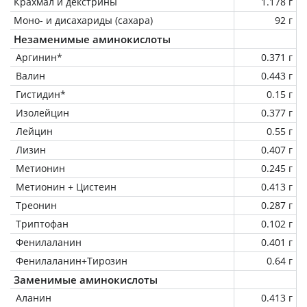
Крахмал и декстрины
1.178 г
Моно- и дисахариды (сахара)
92 г
Незаменимые аминокислоты
Аргинин*
0.371 г
Валин
0.443 г
Гистидин*
0.15 г
Изолейцин
0.377 г
Лейцин
0.55 г
Лизин
0.407 г
Метионин
0.245 г
Метионин + Цистеин
0.413 г
Треонин
0.287 г
Триптофан
0.102 г
Фенилаланин
0.401 г
Фенилаланин+Тирозин
0.64 г
Заменимые аминокислоты
Аланин
0.413 г