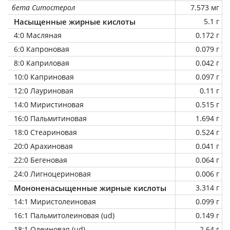
бета Ситостерол
7.573 мг
Насыщенные жирные кислоты
5.1 г
4:0 Масляная
0.172 г
6:0 Капроновая
0.079 г
8:0 Каприловая
0.042 г
10:0 Каприновая
0.097 г
12:0 Лауриновая
0.11 г
14:0 Миристиновая
0.515 г
16:0 Пальмитиновая
1.694 г
18:0 Стеариновая
0.524 г
20:0 Арахиновая
0.041 г
22:0 Бегеновая
0.064 г
24:0 Лигноцериновая
0.006 г
Мононенасыщенные жирные кислоты
3.314 г
14:1 Миристолеиновая
0.099 г
16:1 Пальмитолеиновая (ud)
0.149 г
18:1 Олеиновая (ud)
2.64 г