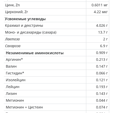
Цинк, Zn
0.6011 мг
Цирконий, Zr
4.22 мкг
Усвояемые углеводы
Крахмал и декстрины
4.026 г
Моно- и дисахариды (сахара)
13.7 г
Лактоза
2 г
Сахароза
6.9 г
Незаменимые аминокислоты
0.909 г
Аргинин*
0.213 г
Валин
0.147 г
Гистидин*
0.066 г
Изолейцин
0.121 г
Лейцин
0.193 г
Лизин
0.143 г
Метионин
0.044 г
Метионин + Цистеин
0.074 г