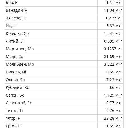
Бор, B
12.1 мкг
Ванадий, V
11.04 мкг
Железо, Fe
0.423 мг
Йод, I
5.83 мкг
Кобальт, Co
1.241 мкг
Литий, Li
0.635 мкг
Марганец, Mn
0.1257 мг
Медь, Cu
81.69 мкг
Молибден, Mo
3.222 мкг
Никель, Ni
0.59 мкг
Олово, Sn
7.23 мкг
Рубидий, Rb
0.6 мкг
Селен, Se
1.729 мкг
Стронций, Sr
19.77 мкг
Титан, Ti
2.76 мкг
Фтор, F
22.28 мкг
Хром, Cr
1.55 мкг