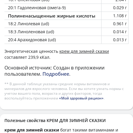
20:1 Гадолеиновая (омега-9)
0.029 г
Полиненасыщенные жирные кислоты
1.108 г
18:2 Линолевая (ud)
0.961 г
18:3 Линоленовая (ud)
0.014 г
20:4 Арахидоновая (ud)
0.013 г
Энергетическая ценность
крем для зимней сказки
составляет 239,9 кКал.
Основной источник: Создан в приложении
пользователем.
Подробнее
.
** В данной таблице указаны средние нормы витаминов и
минералов для взрослого человека. Если вы хотите узнать нормы с
учетом вашего пола, возраста и других факторов, тогда
воспользуйтесь приложением
«Мой здоровый рацион»
.
Полезные свойства КРЕМ ДЛЯ ЗИМНЕЙ СКАЗКИ
крем для зимней сказки
богат такими витаминами и