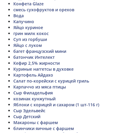
Конфета Glaze
смесь сухофруктов и орехов
Вода
Капучино
Яйцо куриное
грин милк кокос
Суп из горбуши
Яйцо с луком
багет французский мини
батончик Интелект
Кефир 2,5% жирности
Куриные наггетсы в духовке
Картофель Айдахо
Салат по-корейски с курицей гриль
Карпаччо из мяса птицы
Сыр Филадельфия
козинак кунжутный
Яблоки с корицей и сахаром (1 шт-116 г)
Сыр Эдельвейс
Сыр Детский
Макароны с фаршем
блинчики яичные с фаршем