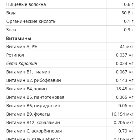
Пищевые волокна
0.6 г
Вода
50.8 г
Органические кислоты
0.1 г
Зола
0.9 г
Витамины
Витамин А, РЭ
41 мкг
Ретинол
0.037 мг
бета Каротин
0.024 мг
Витамин В1, тиамин
0.067 мг
Витамин В2, рибофлавин
0.143 мг
Витамин В4, холин
18.45 мг
Витамин В5, пантотеновая
0.365 мг
Витамин В6, пиридоксин
0.06 мг
Витамин В9, фолаты
16.154 мкг
Витамин В12, кобаламин
0.206 мкг
Витамин C, аскорбиновая
0.79 мг
Витамин D, кальциферол
0.106 мкг