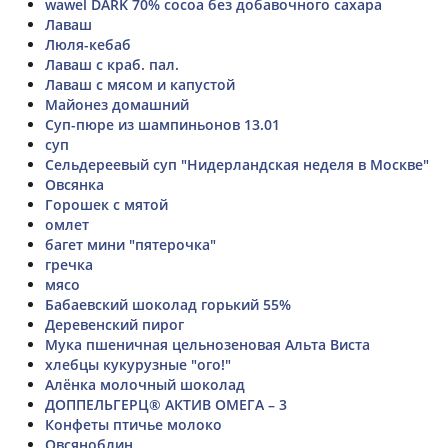
wawel DARK 70% cocoa без добавочного сахара
Лаваш
Люля-кебаб
Лаваш с краб. пал.
Лаваш с мясом и капустой
Майонез домашний
Суп-пюре из шампиньонов 13.01
суп
Сельдереевый суп "Нидерландская неделя в Москве"
Овсянка
Горошек с мятой
омлет
багет мини "пятерочка"
гречка
мясо
Бабаевский шоколад горький 55%
Деревенский пирог
Мука пшеничная цельнозеновая Альта Виста
хлебцы кукурузные "ого!"
Алёнка молочный шоколад
ДОППЕЛЬГЕРЦ® АКТИВ ОМЕГА – 3
Конфеты птичье молоко
Овсяноблин