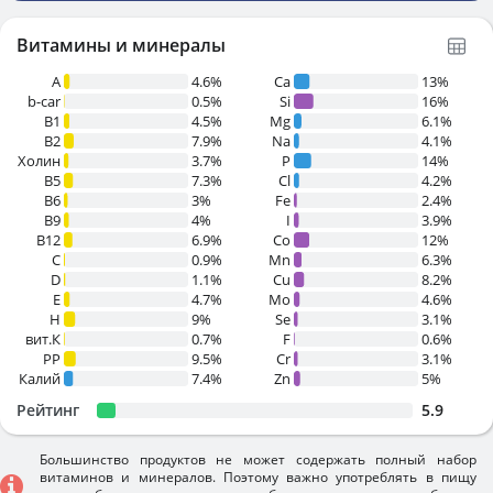
Витамины и минералы
A
4.6%
Ca
13%
b-car
0.5%
Si
16%
В1
4.5%
Mg
6.1%
B2
7.9%
Na
4.1%
Холин
3.7%
P
14%
B5
7.3%
Cl
4.2%
B6
3%
Fe
2.4%
B9
4%
I
3.9%
B12
6.9%
Co
12%
C
0.9%
Mn
6.3%
D
1.1%
Cu
8.2%
E
4.7%
Mo
4.6%
H
9%
Se
3.1%
вит.К
0.7%
F
0.6%
PP
9.5%
Cr
3.1%
Калий
7.4%
Zn
5%
Рейтинг
5.9
Большинство продуктов не может содержать полный набор
витаминов и минералов. Поэтому важно употреблять в пищу