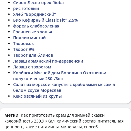
Сироп Лесно орех Rioba
рис готовый
хлеб "Бородинский"
Био Кефирный Classic Fit* 2,5%
форель слабосоленая
Гречневые хлопья
Подлив минтай
Творожок
Творог 9%
Творог для блинов
Лаваш армянский по-деревенски
Лаваш с творогом
Колбаски Мясной дом Бородина Охотничьи
полукопченые 230г/6шт
Салат из морской капусты с крабовыми мясом в
белом соусе Мореслав
Кекс овсяный из крупы
Метки:
Как приготовить
крем для зимней сказки
,
калорийность 239,9 кКал, химический состав, питательная
ценность, какие витамины, минералы, способ