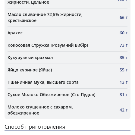
жирности, цельное
Масло сливочное 72,5% жирности,
66 г
крестьянское
Арахис
60 г
Кокосовая Стружка [Розумний Вибір]
73 г
Кукурузный крахмал
35 г
Яйцо куриное (Яйца)
55 г
Пшеничная мука, высшего сорта
13 г
Сухое Молоко Обезжиреное [Сто Пудов]
31 г
Молоко сгущенное с сахаром,
42 г
обезжиренное
Способ приготовления