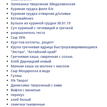
Запеканка творожная Эйндховенская
Куриная грудка филе б/к
Куриная грудка отварная д/оливье
Кетомайонез
Бульон из куриной грудки 30.01.19
Суп куриный с чечевицей и гречкой
разрыхлитель теста
Сыр 35%
Кур+гов котлеты_ рецепт
Крупа гречневая ядрица быстроразваривающаяся
"Экстра", "Алтайский край"
Гречневая каша, сваренная с солью.
Хлеб Дарницкий новый
Манная каша на молоке с маслом
Сыр Моцарелла в воде
Гуляш
5% Творог
Даниссимо творожный с киви
Вафли с ванилью
перекус
хлеб белый
семечки тыквенные