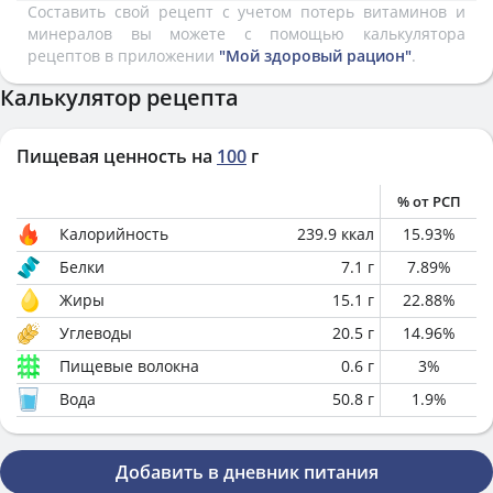
Составить свой рецепт с учетом потерь витаминов и
минералов вы можете с помощью калькулятора
рецептов в приложении
"Мой здоровый рацион"
.
Калькулятор рецепта
Пищевая ценность на
100
г
% от РСП
Калорийность
239.9
ккал
15.93
%
Белки
7.1
г
7.89
%
Жиры
15.1
г
22.88
%
Углеводы
20.5
г
14.96
%
Пищевые волокна
0.6
г
3
%
Вода
50.8
г
1.9
%
Добавить в дневник питания