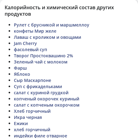
Калорийность и химический состав других
продуктов
Рулет с брусникой и маршмеллоу
конфеты Мир желе
Лаваш с кроликом и овощами
Jam Cherry
фасолевый суп
Творог Простоквашино 2%
Зеленый чай с молоком
Фарш
Яблоко
Сыр Маскарпоне
Суп с фрикадельками
салат с куриной грудкой
копченый окорочек куриный
салат с копченым окорочком
Хлеб горчичный
Икра черная
Ежики
хлеб горчичный
индейки филе отварное