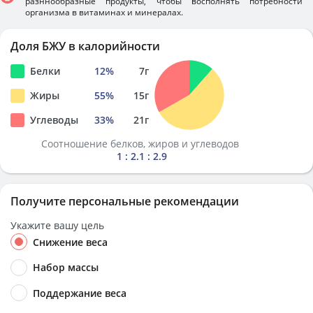
разннообразные продукты, чтобы восполнять потребности
организма в витаминах и минералах.
Доля БЖУ в калорийности
Белки
12
%
7
г
Жиры
55
%
15
г
Углеводы
33
%
21
г
Соотношение белков, жиров и углеводов
1 : 2.1 : 2.9
Получите персональные рекомендации
Укажите вашу цель
Снижение веса
Набор массы
Поддержание веса