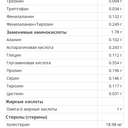
Треонин
0.094 г
Триптофан
0.034 г
Фенилаланин
0.132 г
Фенилаланин+Тирозин
0.249 г
Заменимые аминокислоты
1.78 г
Аланин
0.102 г
Аспарагиновая кислота
0.243 г
Глицин
0.112 г
Глутаминовая кислота
0.554 г
Пролин
0.196 г
Серин
0.146 г
Тирозин
0.117 г
Цистеин
0.031 г
Жирные кислоты
Омега-6 жирные кислоты
1 г
Стеролы (стерины)
Холестерин
18.98 мг