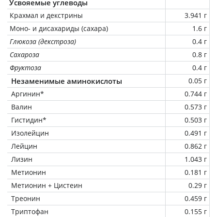
Усвояемые углеводы
Крахмал и декстрины
3.941 г
Моно- и дисахариды (сахара)
1.6 г
Глюкоза (декстроза)
0.4 г
Сахароза
0.8 г
Фруктоза
0.4 г
Незаменимые аминокислоты
0.05 г
Аргинин*
0.744 г
Валин
0.573 г
Гистидин*
0.503 г
Изолейцин
0.491 г
Лейцин
0.862 г
Лизин
1.043 г
Метионин
0.181 г
Метионин + Цистеин
0.29 г
Треонин
0.459 г
Триптофан
0.155 г