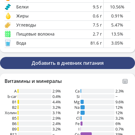
Белки
9.5
г
10.56
%
Жиры
0.6
г
0.91
%
Углеводы
7.5
г
5.47
%
Пищевые волокна
2.7
г
13.5
%
Вода
81.6
г
3.05
%
Добавить в дневник питания
Витамины и минералы
A
2.9%
Ca
2.3%
b-car
0.4%
Si
~
В1
4.4%
Mg
9.6%
B2
3.2%
Na
12%
Холин
3.1%
P
12%
B5
2.9%
Cl
3.2%
B6
2.4%
Fe
6%
B9
3.2%
I
0.7%
B12
~
Co
33%