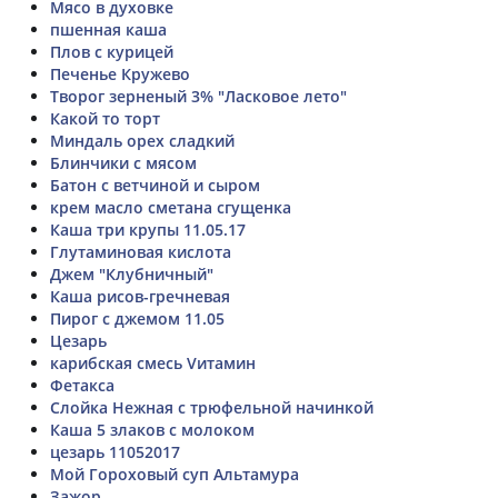
Мясо в духовке
пшенная каша
Плов с курицей
Печенье Кружево
Творог зерненый 3% "Ласковое лето"
Какой то торт
Миндаль орех сладкий
Блинчики с мясом
Батон с ветчиной и сыром
крем масло сметана сгущенка
Каша три крупы 11.05.17
Глутаминовая кислота
Джем "Клубничный"
Каша рисов-гречневая
Пирог с джемом 11.05
Цезарь
карибская смесь Vитамин
Фетакса
Слойка Нежная с трюфельной начинкой
Каша 5 злаков с молоком
цезарь 11052017
Мой Гороховый суп Альтамура
Зажор