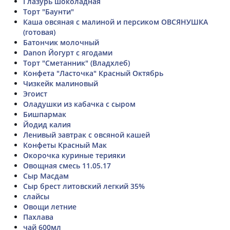
Глазурь шоколадная
Торт "Баунти"
Каша овсяная с малиной и персиком ОВСЯНУШКА
(готовая)
Батончик молочный
Danon Йогурт с ягодами
Торт "Сметанник" (Владхлеб)
Конфета "Ласточка" Красный Октябрь
Чизкейк малиновый
Эгоист
Оладушки из кабачка с сыром
Бишпармак
Йодид калия
Ленивый завтрак с овсяной кашей
Конфеты Красный Мак
Окорочка куриные терияки
Овощная смесь 11.05.17
Сыр Масдам
Сыр брест литовский легкий 35%
слайсы
Овощи летние
Пахлава
чай 600мл