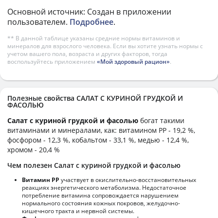
Основной источник: Создан в приложении
пользователем.
Подробнее
.
** В данной таблице указаны средние нормы витаминов и
минералов для взрослого человека. Если вы хотите узнать нормы с
учетом вашего пола, возраста и других факторов, тогда
воспользуйтесь приложением
«Мой здоровый рацион»
.
Полезные свойства САЛАТ С КУРИНОЙ ГРУДКОЙ И
ФАСОЛЬЮ
Салат с куриной грудкой и фасолью
богат такими
витаминами и минералами, как: витамином PP - 19,2 %,
фосфором - 12,3 %, кобальтом - 33,1 %, медью - 12,4 %,
хромом - 20,4 %
Чем полезен Салат с куриной грудкой и фасолью
Витамин РР
участвует в окислительно-восстановительных
реакциях энергетического метаболизма. Недостаточное
потребление витамина сопровождается нарушением
нормального состояния кожных покровов, желудочно-
кишечного тракта и нервной системы.