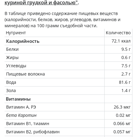
куриной грудкой и фасолью"
.
В таблице приведено содержание пищевых веществ
(калорийности, белков, жиров, углеводов, витаминов и
минералов) на
100 грамм
съедобной части.
Нутриент
Количество
Калорийность
72.1 ккал
Белки
9.5 г
Жиры
0.6 г
Углеводы
7.5 г
Пищевые волокна
2.7 г
Вода
81.6 г
Зола
1.4 г
Витамины
Витамин А, РЭ
26.3 мкг
бета Каротин
0.02 мг
Витамин В1, тиамин
0.066 мг
Витамин В2, рибофлавин
0.057 мг