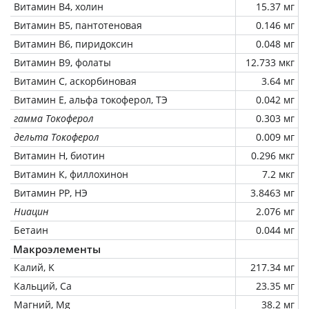
Витамин В4, холин
15.37 мг
Витамин В5, пантотеновая
0.146 мг
Витамин В6, пиридоксин
0.048 мг
Витамин В9, фолаты
12.733 мкг
Витамин C, аскорбиновая
3.64 мг
Витамин Е, альфа токоферол, ТЭ
0.042 мг
гамма Токоферол
0.303 мг
дельта Токоферол
0.009 мг
Витамин Н, биотин
0.296 мкг
Витамин К, филлохинон
7.2 мкг
Витамин РР, НЭ
3.8463 мг
Ниацин
2.076 мг
Бетаин
0.044 мг
Макроэлементы
Калий, K
217.34 мг
Кальций, Ca
23.35 мг
Магний, Mg
38.2 мг