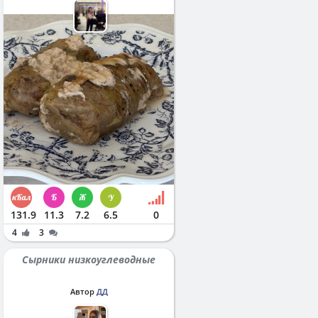
131.9
11.3
7.2
6.5
0
4
3
Сырники низкоуглеводные
Автор
ДД