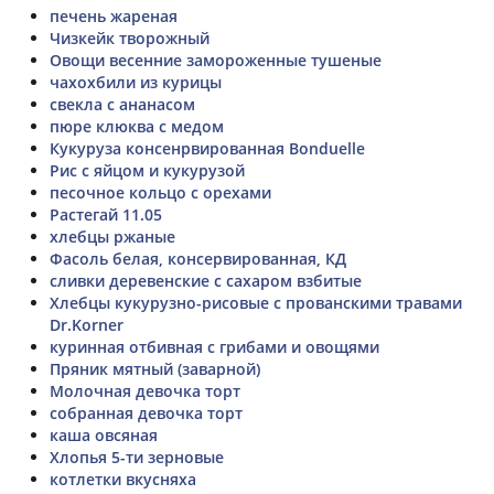
печень жареная
Чизкейк творожный
Овощи весенние замороженные тушеные
чахохбили из курицы
свекла с ананасом
пюре клюква с медом
Кукуруза консенрвированная Bonduelle
Рис с яйцом и кукурузой
песочное кольцо с орехами
Растегай 11.05
хлебцы ржаные
Фасоль белая, консервированная, КД
сливки деревенские с сахаром взбитые
Хлебцы кукурузно-рисовые с прованскими травами
Dr.Korner
куринная отбивная с грибами и овощями
Пряник мятный (заварной)
Молочная девочка торт
собранная девочка торт
каша овсяная
Хлопья 5-ти зерновые
котлетки вкусняха