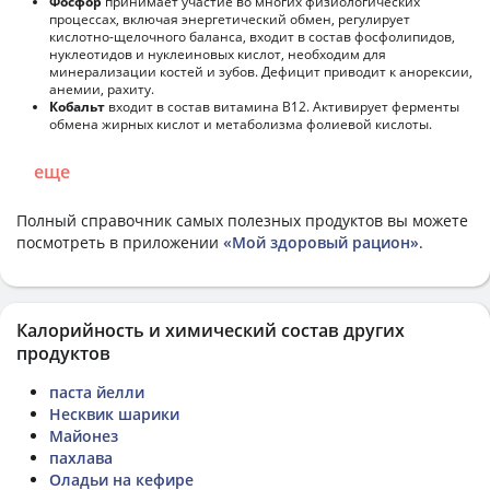
Фосфор
принимает участие во многих физиологических
процессах, включая энергетический обмен, регулирует
кислотно-щелочного баланса, входит в состав фосфолипидов,
нуклеотидов и нуклеиновых кислот, необходим для
минерализации костей и зубов. Дефицит приводит к анорексии,
анемии, рахиту.
Кобальт
входит в состав витамина В12. Активирует ферменты
обмена жирных кислот и метаболизма фолиевой кислоты.
еще
Полный справочник самых полезных продуктов вы можете
посмотреть в приложении
«Мой здоровый рацион»
.
Калорийность и химический состав других
продуктов
паста йелли
Несквик шарики
Майонез
пахлава
Оладьи на кефире