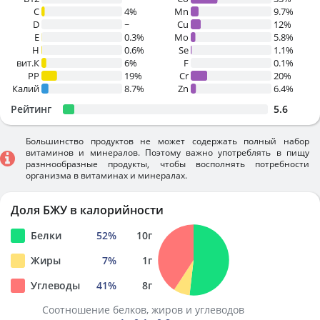
C
4%
Mn
9.7%
D
~
Cu
12%
E
0.3%
Mo
5.8%
H
0.6%
Se
1.1%
вит.К
6%
F
0.1%
PP
19%
Cr
20%
Калий
8.7%
Zn
6.4%
Рейтинг
5.6
Большинство продуктов не может содержать полный набор
витаминов и минералов. Поэтому важно употреблять в пищу
разннообразные продукты, чтобы восполнять потребности
организма в витаминах и минералах.
Доля БЖУ в калорийности
Белки
52
%
10
г
Жиры
7
%
1
г
Углеводы
41
%
8
г
Соотношение белков, жиров и углеводов