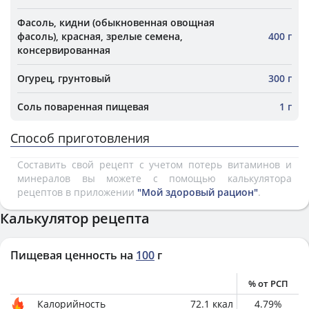
Фасоль, кидни (обыкновенная овощная
фасоль), красная, зрелые семена,
400 г
консервированная
Огурец, грунтовый
300 г
Соль поваренная пищевая
1 г
Способ приготовления
Составить свой рецепт с учетом потерь витаминов и
минералов вы можете с помощью калькулятора
рецептов в приложении
"Мой здоровый рацион"
.
Калькулятор рецепта
Пищевая ценность на
100
г
% от РСП
Калорийность
72.1
ккал
4.79
%