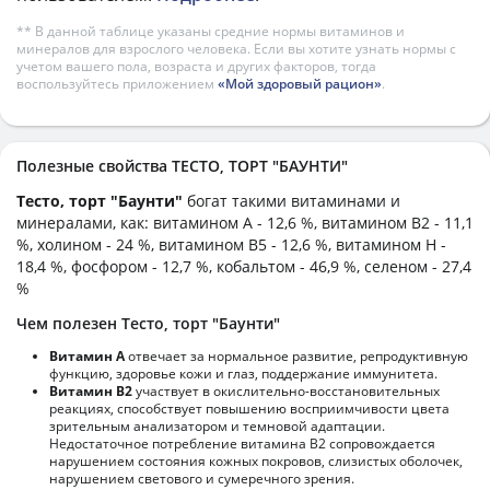
** В данной таблице указаны средние нормы витаминов и
минералов для взрослого человека. Если вы хотите узнать нормы с
учетом вашего пола, возраста и других факторов, тогда
воспользуйтесь приложением
«Мой здоровый рацион»
.
Полезные свойства ТЕСТО, ТОРТ "БАУНТИ"
Тесто, торт "Баунти"
богат такими витаминами и
минералами, как: витамином А - 12,6 %, витамином B2 - 11,1
%, холином - 24 %, витамином B5 - 12,6 %, витамином H -
18,4 %, фосфором - 12,7 %, кобальтом - 46,9 %, селеном - 27,4
%
Чем полезен Тесто, торт "Баунти"
Витамин А
отвечает за нормальное развитие, репродуктивную
функцию, здоровье кожи и глаз, поддержание иммунитета.
Витамин В2
участвует в окислительно-восстановительных
реакциях, способствует повышению восприимчивости цвета
зрительным анализатором и темновой адаптации.
Недостаточное потребление витамина В2 сопровождается
нарушением состояния кожных покровов, слизистых оболочек,
нарушением светового и сумеречного зрения.