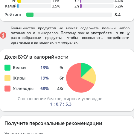
PP
11%
Cr
4.4%
Калий
3.5%
Zn
5.2%
Рейтинг
8.4
Большинство продуктов не может содержать полный набор
витаминов и минералов. Поэтому важно употреблять в пищу
разннообразные продукты, чтобы восполнять потребности
организма в витаминах и минералах.
Доля БЖУ в калорийности
Белки
13
%
9
г
Жиры
19
%
6
г
Углеводы
68
%
48
г
Соотношение белков, жиров и углеводов
1 : 0.7 : 5.3
Получите персональные рекомендации
Укажите вашу цель