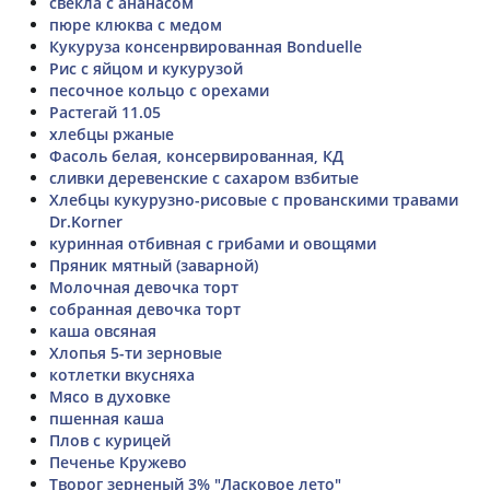
свекла с ананасом
пюре клюква с медом
Кукуруза консенрвированная Bonduelle
Рис с яйцом и кукурузой
песочное кольцо с орехами
Растегай 11.05
хлебцы ржаные
Фасоль белая, консервированная, КД
сливки деревенские с сахаром взбитые
Хлебцы кукурузно-рисовые с прованскими травами
Dr.Korner
куринная отбивная с грибами и овощями
Пряник мятный (заварной)
Молочная девочка торт
собранная девочка торт
каша овсяная
Хлопья 5-ти зерновые
котлетки вкусняха
Мясо в духовке
пшенная каша
Плов с курицей
Печенье Кружево
Творог зерненый 3% "Ласковое лето"