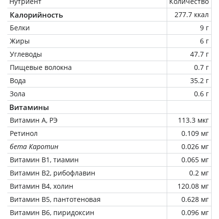
Нутриент
Количество
Калорийность
277.7 ккал
Белки
9 г
Жиры
6 г
Углеводы
47.7 г
Пищевые волокна
0.7 г
Вода
35.2 г
Зола
0.6 г
Витамины
Витамин А, РЭ
113.3 мкг
Ретинол
0.109 мг
бета Каротин
0.026 мг
Витамин В1, тиамин
0.065 мг
Витамин В2, рибофлавин
0.2 мг
Витамин В4, холин
120.08 мг
Витамин В5, пантотеновая
0.628 мг
Витамин В6, пиридоксин
0.096 мг