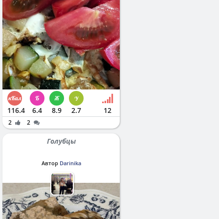
116.4
6.4
8.9
2.7
12
2
2
Голубцы
Автор
Darinika