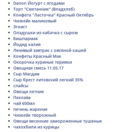
Danon Йогурт с ягодами
Торт "Сметанник" (Владхлеб)
Конфета "Ласточка" Красный Октябрь
Чизкейк малиновый
Эгоист
Оладушки из кабачка с сыром
Бишпармак
Йодид калия
Ленивый завтрак с овсяной кашей
Конфеты Красный Мак
Окорочка куриные терияки
Овощная смесь 11.05.17
Сыр Масдам
Сыр брест литовский легкий 35%
слайсы
Овощи летние
Пахлава
чай 600мл
печень жареная
Чизкейк творожный
Овощи весенние замороженные тушеные
чахохбили из курицы