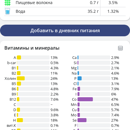
Пищевые волокна
0.7
г
3.5
%
Вода
35.2
г
1.32
%
Добавить в дневник питания
Витамины и минералы
A
13%
Ca
2.9%
b-car
0.5%
Si
2.7%
В1
4.3%
Mg
2.1%
B2
11%
Na
4.6%
Холин
24%
P
13%
B5
13%
Cl
3.1%
B6
4.8%
Fe
7.9%
B9
2.2%
I
6%
B12
7.6%
Co
47%
C
~
Mn
6.5%
D
9.6%
Cu
5.7%
E
3.8%
Mo
7.4%
H
18%
Se
27%
вит.К
0.1%
F
0.7%