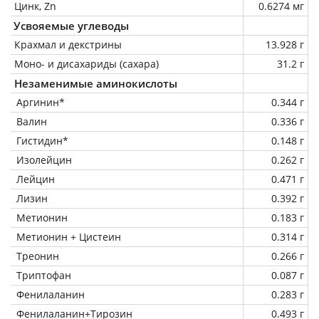
Цинк, Zn
0.6274 мг
Усвояемые углеводы
Крахмал и декстрины
13.928 г
Моно- и дисахариды (сахара)
31.2 г
Незаменимые аминокислоты
Аргинин*
0.344 г
Валин
0.336 г
Гистидин*
0.148 г
Изолейцин
0.262 г
Лейцин
0.471 г
Лизин
0.392 г
Метионин
0.183 г
Метионин + Цистеин
0.314 г
Треонин
0.266 г
Триптофан
0.087 г
Фенилаланин
0.283 г
Фенилаланин+Тирозин
0.493 г