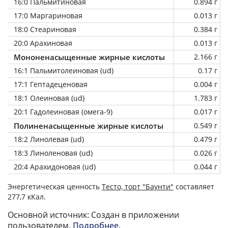
16:0 Пальмитиновая
0.894 г
17:0 Маргариновая
0.013 г
18:0 Стеариновая
0.384 г
20:0 Арахиновая
0.013 г
Мононенасыщенные жирные кислоты
2.166 г
16:1 Пальмитолеиновая (ud)
0.17 г
17:1 Гептадеценовая
0.004 г
18:1 Олеиновая (ud)
1.783 г
20:1 Гадолеиновая (омега-9)
0.017 г
Полиненасыщенные жирные кислоты
0.549 г
18:2 Линолевая (ud)
0.479 г
18:3 Линоленовая (ud)
0.026 г
20:4 Арахидоновая (ud)
0.044 г
Энергетическая ценность
Тесто, торт "Баунти"
составляет
277,7 кКал.
Основной источник: Создан в приложении
пользователем.
Подробнее
.