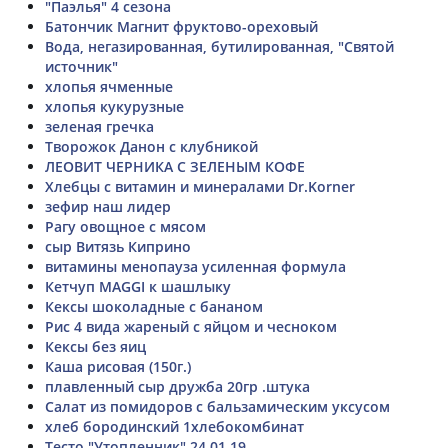
"Паэлья" 4 сезона
Батончик Магнит фруктово-ореховый
Вода, негазированная, бутилированная, "Святой
источник"
хлопья ячменные
хлопья кукурузные
зеленая гречка
Творожок Данон с клубникой
ЛЕОВИТ ЧЕРНИКА С ЗЕЛЕНЫМ КОФЕ
Хлебцы с витамин и минералами Dr.Korner
зефир наш лидер
Рагу овощное с мясом
сыр Витязь Киприно
витамины менопауза усиленная формула
Кетчуп MAGGI к шашлыку
Кексы шоколадные с бананом
Рис 4 вида жареный с яйцом и чесноком
Кексы без яиц
Каша рисовая (150г.)
плавленный сыр дружба 20гр .штука
Салат из помидоров с бальзамическим уксусом
хлеб бородинский 1хлебокомбинат
Тесто "Утопленник" 24.01.19