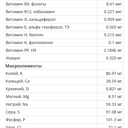
Витамин В9, фолаты
8.61 мкг
Витамин В12, кобаламин
0.227 мкг
Витамин D, кальциферол
0.959 мкг
Витамин Е, альфа токоферол, ТЭ
0.569 мг
Витамин Н, биотин
9.215 мкг
Витамин К, филлохинон
0.1 мкг
Витамин РР, НЭ
2.1846 мг
Ниацин
0.329 мг
Макроэлементы
Калий, K
86.97 мг
Кальций, Ca
28.59 мг
Кремний, Si
0.821 мг
Магний, Mg
8.51 мг
Натрий, Na
59.33 мг
Сера, S
91.08 мг
Фосфор, P
101.3 мг
Хлор, Cl
72.1 мг