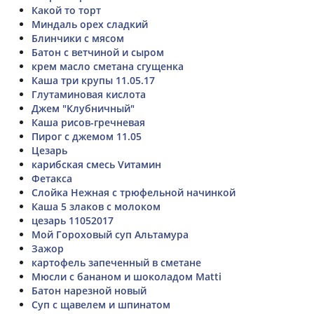
Какой то торт
Миндаль орех сладкий
Блинчики с мясом
Батон с ветчиной и сыром
крем масло сметана сгущенка
Каша три крупы 11.05.17
Глутаминовая кислота
Джем "Клубничный"
Каша рисов-гречневая
Пирог с джемом 11.05
Цезарь
карибская смесь Vитамин
Фетакса
Слойка Нежная с трюфельной начинкой
Каша 5 злаков с молоком
цезарь 11052017
Мой Гороховый суп Альтамура
Зажор
картофель запеченный в сметане
Мюсли с бананом и шоколадом Matti
Батон нарезной новый
Суп с щавелем и шпинатом