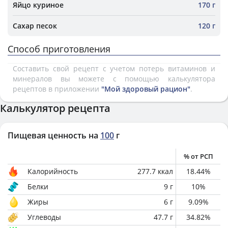
Яйцо куриное
170 г
Сахар песок
120 г
Способ приготовления
Составить свой рецепт с учетом потерь витаминов и
минералов вы можете с помощью калькулятора
рецептов в приложении
"Мой здоровый рацион"
.
Калькулятор рецепта
Пищевая ценность на
100
г
% от РСП
Калорийность
277.7
ккал
18.44
%
Белки
9
г
10
%
Жиры
6
г
9.09
%
Углеводы
47.7
г
34.82
%