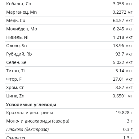
Кобальт, Co
3.053 мкг
Марганец, Mn
0.2272 мг
Медь, Cu
64.57 мкг
Молибден, Mo
6.245 мкг
Никель, Ni
1.218 мкг
Олово, Sn
13.96 мкг
Рубидий, Rb
93.7 мкг
Селен, Se
5.022 мкг
Титан, Ti
3.14 мкг
Фтор, F
27.01 мкг
Хром, Cr
3.87 мкг
Цинк, Zn
0.6501 мг
Усвояемые углеводы
Крахмал и декстрины
19.828 г
Моно- и дисахариды (сахара)
3 г
Глюкоза (декстроза)
0.3 г
Сахароза
1.3 г