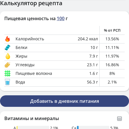
Калькулятор рецепта
Пищевая ценность на
100
г
% от РСП
Калорийность
204.2
ккал
13.56
%
Белки
10
г
11.11
%
Жиры
7.9
г
11.97
%
Углеводы
23.1
г
16.86
%
Пищевые волокна
1.6
г
8
%
Вода
56.3
г
2.1
%
Добавить в дневник питания
Витамины и минералы
A
2.1%
Ca
5.3%