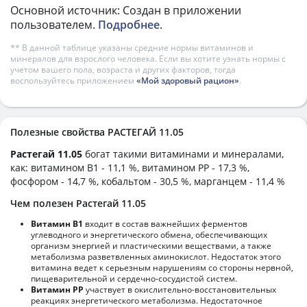
Основной источник: Создан в приложении
пользователем.
Подробнее
.
** В данной таблице указаны средние нормы витаминов и
минералов для взрослого человека. Если вы хотите узнать нормы с
учетом вашего пола, возраста и других факторов, тогда
воспользуйтесь приложением
«Мой здоровый рацион»
.
Полезные свойства РАСТЕГАЙ 11.05
Растегай 11.05
богат такими витаминами и минералами,
как: витамином B1 - 11,1 %, витамином PP - 17,3 %,
фосфором - 14,7 %, кобальтом - 30,5 %, марганцем - 11,4 %
Чем полезен Растегай 11.05
Витамин В1
входит в состав важнейших ферментов
углеводного и энергетического обмена, обеспечивающих
организм энергией и пластическими веществами, а также
метаболизма разветвленных аминокислот. Недостаток этого
витамина ведет к серьезным нарушениям со стороны нервной,
пищеварительной и сердечно-сосудистой систем.
Витамин РР
участвует в окислительно-восстановительных
реакциях энергетического метаболизма. Недостаточное