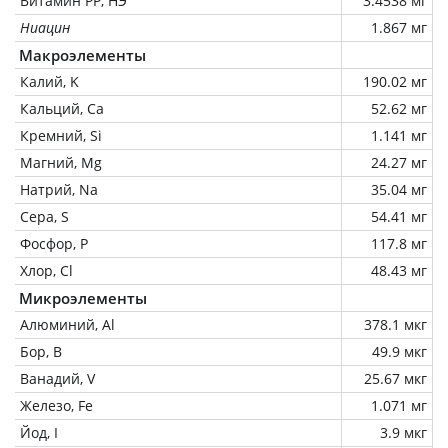
Витамин РР, НЭ
3.4538 мг
Ниацин
1.867 мг
Макроэлементы
Калий, K
190.02 мг
Кальций, Ca
52.62 мг
Кремний, Si
1.141 мг
Магний, Mg
24.27 мг
Натрий, Na
35.04 мг
Сера, S
54.41 мг
Фосфор, P
117.8 мг
Хлор, Cl
48.43 мг
Микроэлементы
Алюминий, Al
378.1 мкг
Бор, B
49.9 мкг
Ванадий, V
25.67 мкг
Железо, Fe
1.071 мг
Йод, I
3.9 мкг