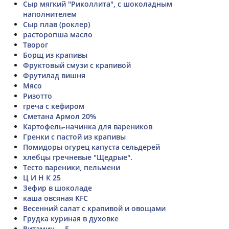
Сыр мягкий "Риколлита", с шоколадным
наполнителем
Сыр плав (роклер)
расторопша масло
Творог
Борщ из крапивы
Фруктовый смузи с крапивой
Фрутилад вишня
Мясо
Ризотто
греча с кефиром
Сметана Армол 20%
Картофель-начинка для вареников
Гренки с пастой из крапивы
Помидоры огурец капуста сельдерей
хлебцы гречневые "Щедрые".
Тесто вареники, пельмени
Ц И Н К 25
Зефир в шоколаде
каша овсяная KFC
Весенний салат с крапивой и овощами
Грудка куриная в духовке
Витамин.....Е.....