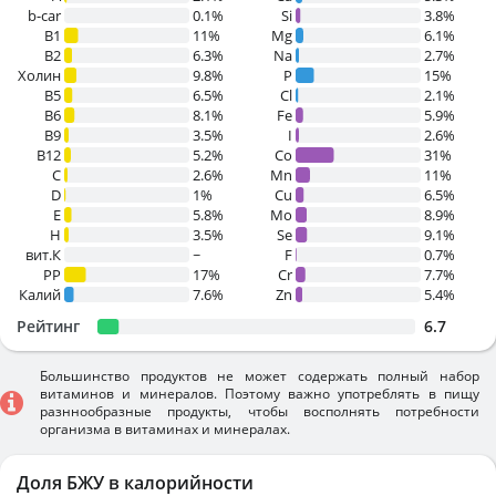
b-car
0.1%
Si
3.8%
В1
11%
Mg
6.1%
B2
6.3%
Na
2.7%
Холин
9.8%
P
15%
B5
6.5%
Cl
2.1%
B6
8.1%
Fe
5.9%
B9
3.5%
I
2.6%
B12
5.2%
Co
31%
C
2.6%
Mn
11%
D
1%
Cu
6.5%
E
5.8%
Mo
8.9%
H
3.5%
Se
9.1%
вит.К
~
F
0.7%
PP
17%
Cr
7.7%
Калий
7.6%
Zn
5.4%
Рейтинг
6.7
Большинство продуктов не может содержать полный набор
витаминов и минералов. Поэтому важно употреблять в пищу
разннообразные продукты, чтобы восполнять потребности
организма в витаминах и минералах.
Доля БЖУ в калорийности