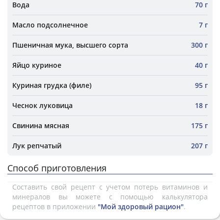
Вода
70 г
Масло подсолнечное
7 г
Пшеничная мука, высшего сорта
300 г
Яйцо куриное
40 г
Куриная грудка (филе)
95 г
Чеснок луковица
18 г
Свинина мясная
175 г
Лук репчатый
207 г
Способ приготовления
Составить свой рецепт с учетом потерь витаминов и
минералов вы можете с помощью калькулятора
рецептов в приложении
"Мой здоровый рацион"
.