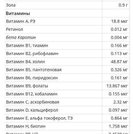
Зола
0.9 г
Витамины
Витамин А, РЭ
18.8 мкг
Ретинол
0.012 мг
бета Каротин
0.004 мг
Витамин В1, тиамин
0.166 мг
Витамин В2, рибофлавин
0.113 мг
Витамин В4, холин
48.87 мг
Витамин В5, пантотеновая
0.326 мг
Витамин В6, пиридоксин
0.161 мг
Витамин В9, фолаты
13.867 мкг
Витамин В12, кобаламин
0.155 мкг
Витамин C, аскорбиновая
2.32 мг
Витамин D, кальциферол
0.097 мкг
Витамин Е, альфа токоферол, ТЭ
0.864 мг
Витамин Н, биотин
1.758 мкг