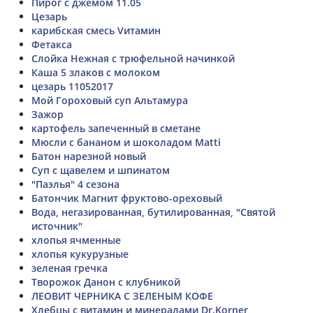
Пирог с джемом 11.05
Цезарь
карибская смесь Vитамин
Фетакса
Слойка Нежная с трюфельной начинкой
Каша 5 злаков с молоком
цезарь 11052017
Мой Гороховый суп Альтамура
Зажор
картофель запеченный в сметане
Мюсли с бананом и шоколадом Matti
Батон нарезной новый
Суп с щавелем и шпинатом
"Паэлья" 4 сезона
Батончик Магнит фруктово-ореховый
Вода, негазированная, бутилированная, "Святой
источник"
хлопья ячменные
хлопья кукурузные
зеленая гречка
Творожок Данон с клубникой
ЛЕОВИТ ЧЕРНИКА С ЗЕЛЕНЫМ КОФЕ
Хлебцы с витамин и минералами Dr.Korner