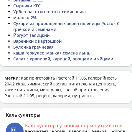
Сырники KFC
Урбеч паста из тертых семян льна
молоко 2%
Сухари из пророщенных зерён пшеницы Росток С
гречкой и семянами
Йогурт Талицкий
Вареники с картошкой
Булочка гречневая
каша геркулес+манка+ семена льна.
Салат с крапивой, курицей, овощами и яйцами
Метки:
Как приготовить
Растегай 11.05
, калорийность
204,2 кКал, химический состав, питательная ценность,
какие витамины, минералы, способ приготовления
Растегай 11.05, рецепт, калории, нутриенты
Калькуляторы
Калькулятор суточных норм нутриентов
Рассчитает норму калорий, белков, жиров,