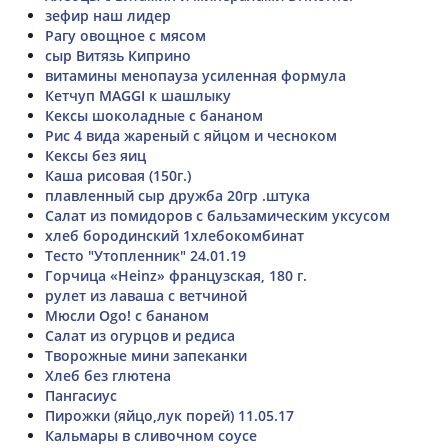
зефир наш лидер
Рагу овощное с мясом
сыр Витязь Киприно
витамины менопауза усиленная формула
Кетчуп MAGGI к шашлыку
Кексы шоколадные с бананом
Рис 4 вида жареный с яйцом и чесноком
Кексы без яиц
Каша рисовая (150г.)
плавленный сыр дружба 20гр .штука
Салат из помидоров с бальзамическим уксусом
хлеб бородинский 1хлебокомбинат
Тесто "Утопленник" 24.01.19
Горчица «Heinz» французская, 180 г.
рулет из лаваша с ветчиной
Мюсли Ogo! с бананом
Салат из огурцов и редиса
Творожные мини запеканки
Хлеб без глютена
Пангасиус
Пирожки (яйцо,лук порей) 11.05.17
Кальмары в сливочном соусе