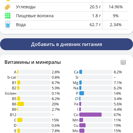
Углеводы
20.5
г
14.96
%
Пищевые волокна
1.8
г
9
%
Вода
62.7
г
2.34
%
Добавить в дневник питания
Витамины и минералы
A
2.8%
Ca
8.2%
b-car
0.8%
Si
~
В1
8.7%
Mg
7.1%
B2
5.9%
Na
6.2%
Холин
0.1%
P
14%
B5
8.2%
Cl
3.4%
B6
20%
Fe
5.6%
B9
2.7%
I
4.4%
B12
~
Co
67%
C
15%
Mn
11%
D
0.6%
Cu
19%
E
7.8%
Mo
15%