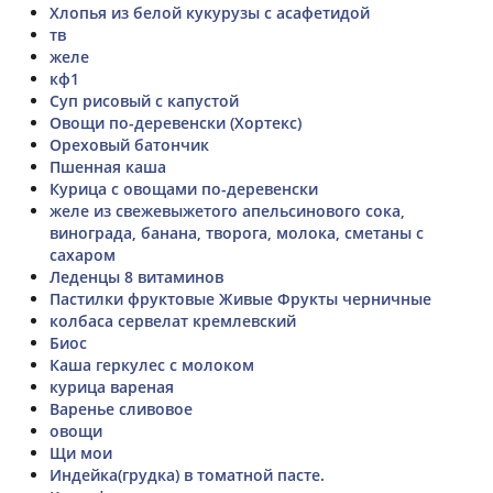
Хлопья из белой кукурузы с асафетидой
тв
желе
кф1
Суп рисовый с капустой
Овощи по-деревенски (Хортекс)
Ореховый батончик
Пшенная каша
Курица с овощами по-деревенски
желе из свежевыжетого апельсинового сока,
винограда, банана, творога, молока, сметаны с
сахаром
Леденцы 8 витаминов
Пастилки фруктовые Живые Фрукты черничные
колбаса сервелат кремлевский
Биос
Каша геркулес с молоком
курица вареная
Варенье сливовое
овощи
Щи мои
Индейка(грудка) в томатной пасте.