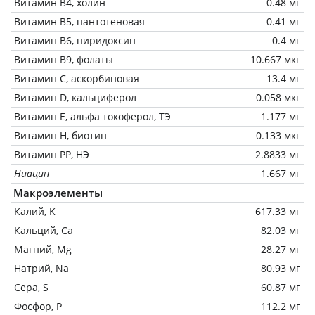
Витамин В4, холин
0.48 мг
Витамин В5, пантотеновая
0.41 мг
Витамин В6, пиридоксин
0.4 мг
Витамин В9, фолаты
10.667 мкг
Витамин C, аскорбиновая
13.4 мг
Витамин D, кальциферол
0.058 мкг
Витамин Е, альфа токоферол, ТЭ
1.177 мг
Витамин Н, биотин
0.133 мкг
Витамин РР, НЭ
2.8833 мг
Ниацин
1.667 мг
Макроэлементы
Калий, K
617.33 мг
Кальций, Ca
82.03 мг
Магний, Mg
28.27 мг
Натрий, Na
80.93 мг
Сера, S
60.87 мг
Фосфор, P
112.2 мг