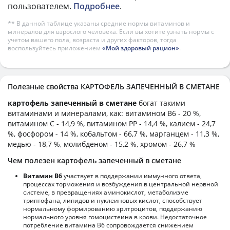
пользователем.
Подробнее
.
** В данной таблице указаны средние нормы витаминов и
минералов для взрослого человека. Если вы хотите узнать нормы с
учетом вашего пола, возраста и других факторов, тогда
воспользуйтесь приложением
«Мой здоровый рацион»
.
Полезные свойства КАРТОФЕЛЬ ЗАПЕЧЕННЫЙ В СМЕТАНЕ
картофель запеченный в сметане
богат такими
витаминами и минералами, как: витамином B6 - 20 %,
витамином C - 14,9 %, витамином PP - 14,4 %, калием - 24,7
%, фосфором - 14 %, кобальтом - 66,7 %, марганцем - 11,3 %,
медью - 18,7 %, молибденом - 15,2 %, хромом - 26,7 %
Чем полезен картофель запеченный в сметане
Витамин В6
участвует в поддержании иммунного ответа,
процессах торможения и возбуждения в центральной нервной
системе, в превращениях аминокислот, метаболизме
триптофана, липидов и нуклеиновых кислот, способствует
нормальному формированию эритроцитов, поддержанию
нормального уровня гомоцистеина в крови. Недостаточное
потребление витамина В6 сопровождается снижением