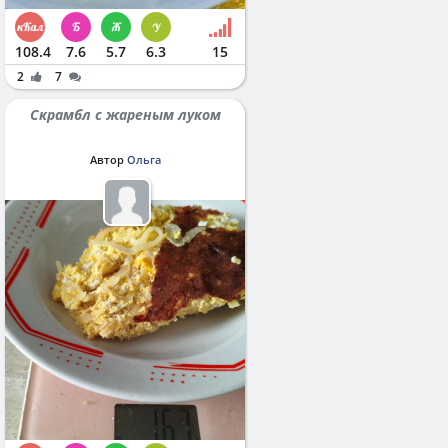
108.4
7.6
5.7
6.3
15
2
7
Скрамбл с жареным луком
Автор
Ольга