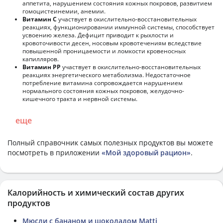
аппетита, нарушением состояния кожных покровов, развитием
гомоцистеинемии, анемии.
Витамин С
участвует в окислительно-восстановительных
реакциях, функционировании иммунной системы, способствует
усвоению железа. Дефицит приводит к рыхлости и
кровоточивости десен, носовым кровотечениям вследствие
повышенной проницаемости и ломкости кровеносных
капилляров.
Витамин РР
участвует в окислительно-восстановительных
реакциях энергетического метаболизма. Недостаточное
потребление витамина сопровождается нарушением
нормального состояния кожных покровов, желудочно-
кишечного тракта и нервной системы.
еще
Полный справочник самых полезных продуктов вы можете
посмотреть в приложении
«Мой здоровый рацион»
.
Калорийность и химический состав других
продуктов
Мюсли с бананом и шоколадом Matti