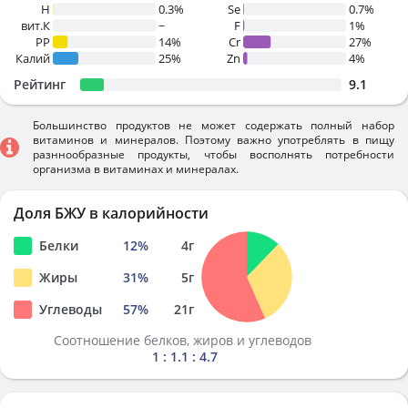
H
0.3%
Se
0.7%
вит.К
~
F
1%
PP
14%
Cr
27%
Калий
25%
Zn
4%
Рейтинг
9.1
Большинство продуктов не может содержать полный набор
витаминов и минералов. Поэтому важно употреблять в пищу
разннообразные продукты, чтобы восполнять потребности
организма в витаминах и минералах.
Доля БЖУ в калорийности
Белки
12
%
4
г
Жиры
31
%
5
г
Углеводы
57
%
21
г
Соотношение белков, жиров и углеводов
1 : 1.1 : 4.7