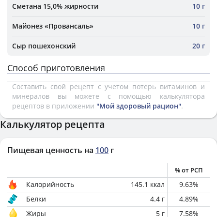
Сметана 15,0% жирности
10 г
Майонез «Провансаль»
10 г
Сыр пошехонский
20 г
Способ приготовления
Составить свой рецепт с учетом потерь витаминов и
минералов вы можете с помощью калькулятора
рецептов в приложении
"Мой здоровый рацион"
.
Калькулятор рецепта
Пищевая ценность на
100
г
% от РСП
Калорийность
145.1
ккал
9.63
%
Белки
4.4
г
4.89
%
Жиры
5
г
7.58
%