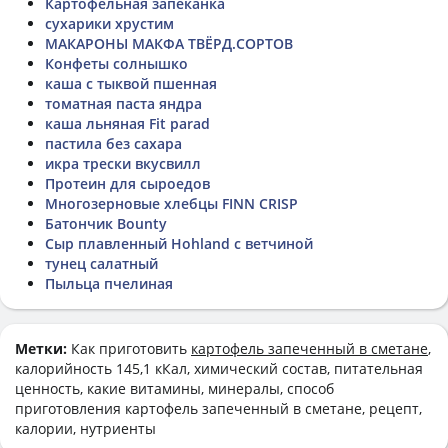
Картофельная запеканка
сухарики хрустим
МАКАРОНЫ МАКФА ТВЁРД.СОРТОВ
Конфеты солнышко
каша с тыквой пшенная
томатная паста яндра
каша льняная Fit parad
пастила без сахара
икра трески вкусвилл
Протеин для сыроедов
Многозерновые хлебцы FINN CRISP
Батончик Bounty
Сыр плавленный Hohland с ветчиной
тунец салатный
Пыльца пчелиная
Метки:
Как приготовить
картофель запеченный в сметане
,
калорийность 145,1 кКал, химический состав, питательная
ценность, какие витамины, минералы, способ
приготовления картофель запеченный в сметане, рецепт,
калории, нутриенты