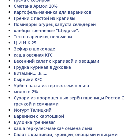
Сметана Армол 20%
Картофель-начинка для вареников
Гренки с пастой из крапивы
Помидоры огурец капуста сельдерей
хлебцы гречневые "Щедрые".
Тесто вареники, пельмени
Ц И Н К 25
Зефир в шоколаде
каша овсяная KFC
Весенний салат с крапивой и овощами
Грудка куриная в духовке
Витамин.....Е.....
Сырники KFC
Урбеч паста из тертых семян льна
молоко 2%
Сухари из пророщенных зерён пшеницы Росток С
гречкой и семянами
Йогурт Талицкий
Вареники с картошкой
Булочка гречневая
каша геркулес+манка+ семена льна.
Салат с крапивой, курицей, овощами и яйцами