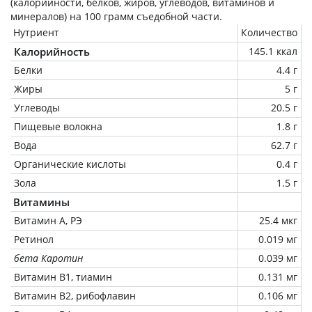
(калорийности, белков, жиров, углеводов, витаминов и
минералов) на
100 грамм
съедобной части.
Нутриент
Количество
Калорийность
145.1 ккал
Белки
4.4 г
Жиры
5 г
Углеводы
20.5 г
Пищевые волокна
1.8 г
Вода
62.7 г
Органические кислоты
0.4 г
Зола
1.5 г
Витамины
Витамин А, РЭ
25.4 мкг
Ретинол
0.019 мг
бета Каротин
0.039 мг
Витамин В1, тиамин
0.131 мг
Витамин В2, рибофлавин
0.106 мг