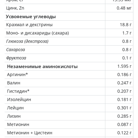
Цинк, Zn
0.48 мг
Усвояемые углеводы
Крахмал и декстрины
18.8 г
Моно- и дисахариды (сахара)
1.7 г
Глюкоза (декстроза)
0.8 г
Сахароза
0.8 г
Фруктоза
0.1 г
Незаменимые аминокислоты
1.595 г
Аргинин*
0.186 г
Валин
0.247 г
Гистидин*
0.207 г
Изолейцин
0.181 г
Лейцин
0.301 г
Лизин
0.285 г
Метионин
0.087 г
Метионин + Цистеин
0.122 г