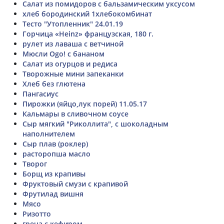
Салат из помидоров с бальзамическим уксусом
хлеб бородинский 1хлебокомбинат
Тесто "Утопленник" 24.01.19
Горчица «Heinz» французская, 180 г.
рулет из лаваша с ветчиной
Мюсли Ogo! с бананом
Салат из огурцов и редиса
Творожные мини запеканки
Хлеб без глютена
Пангасиус
Пирожки (яйцо,лук порей) 11.05.17
Кальмары в сливочном соусе
Сыр мягкий "Риколлита", с шоколадным
наполнителем
Сыр плав (роклер)
расторопша масло
Творог
Борщ из крапивы
Фруктовый смузи с крапивой
Фрутилад вишня
Мясо
Ризотто
греча с кефиром