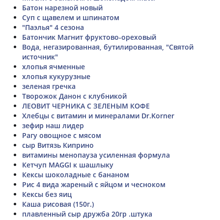
Батон нарезной новый
Суп с щавелем и шпинатом
"Паэлья" 4 сезона
Батончик Магнит фруктово-ореховый
Вода, негазированная, бутилированная, "Святой
источник"
хлопья ячменные
хлопья кукурузные
зеленая гречка
Творожок Данон с клубникой
ЛЕОВИТ ЧЕРНИКА С ЗЕЛЕНЫМ КОФЕ
Хлебцы с витамин и минералами Dr.Korner
зефир наш лидер
Рагу овощное с мясом
сыр Витязь Киприно
витамины менопауза усиленная формула
Кетчуп MAGGI к шашлыку
Кексы шоколадные с бананом
Рис 4 вида жареный с яйцом и чесноком
Кексы без яиц
Каша рисовая (150г.)
плавленный сыр дружба 20гр .штука