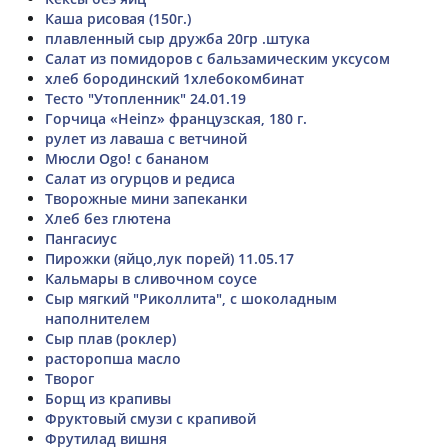
Каша рисовая (150г.)
плавленный сыр дружба 20гр .штука
Салат из помидоров с бальзамическим уксусом
хлеб бородинский 1хлебокомбинат
Тесто "Утопленник" 24.01.19
Горчица «Heinz» французская, 180 г.
рулет из лаваша с ветчиной
Мюсли Ogo! с бананом
Салат из огурцов и редиса
Творожные мини запеканки
Хлеб без глютена
Пангасиус
Пирожки (яйцо,лук порей) 11.05.17
Кальмары в сливочном соусе
Сыр мягкий "Риколлита", с шоколадным
наполнителем
Сыр плав (роклер)
расторопша масло
Творог
Борщ из крапивы
Фруктовый смузи с крапивой
Фрутилад вишня