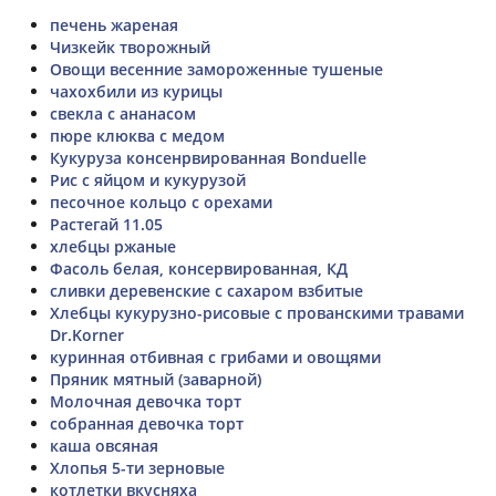
печень жареная
Чизкейк творожный
Овощи весенние замороженные тушеные
чахохбили из курицы
свекла с ананасом
пюре клюква с медом
Кукуруза консенрвированная Bonduelle
Рис с яйцом и кукурузой
песочное кольцо с орехами
Растегай 11.05
хлебцы ржаные
Фасоль белая, консервированная, КД
сливки деревенские с сахаром взбитые
Хлебцы кукурузно-рисовые с прованскими травами
Dr.Korner
куринная отбивная с грибами и овощями
Пряник мятный (заварной)
Молочная девочка торт
собранная девочка торт
каша овсяная
Хлопья 5-ти зерновые
котлетки вкусняха