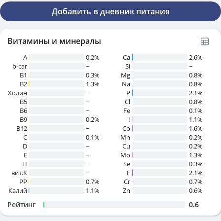
Добавить в дневник питания
Витамины и минералы
A
0.2%
Ca
2.6%
b-car
~
Si
~
В1
0.3%
Mg
0.8%
B2
1.3%
Na
0.8%
Холин
~
P
2.1%
B5
~
Cl
0.8%
B6
~
Fe
0.1%
B9
0.2%
I
1.1%
B12
~
Co
1.6%
C
0.1%
Mn
0.2%
D
~
Cu
0.2%
E
~
Mo
1.3%
H
~
Se
0.3%
вит.К
~
F
2.1%
PP
0.7%
Cr
0.7%
Калий
1.1%
Zn
0.6%
Рейтинг
0.6