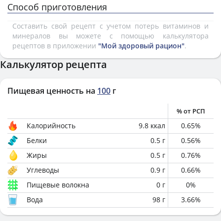
Способ приготовления
Составить свой рецепт с учетом потерь витаминов и
минералов вы можете с помощью калькулятора
рецептов в приложении
"Мой здоровый рацион"
.
Калькулятор рецепта
Пищевая ценность на
100
г
% от РСП
Калорийность
9.8
ккал
0.65
%
Белки
0.5
г
0.56
%
Жиры
0.5
г
0.76
%
Углеводы
0.9
г
0.66
%
Пищевые волокна
0
г
0
%
Вода
98
г
3.66
%