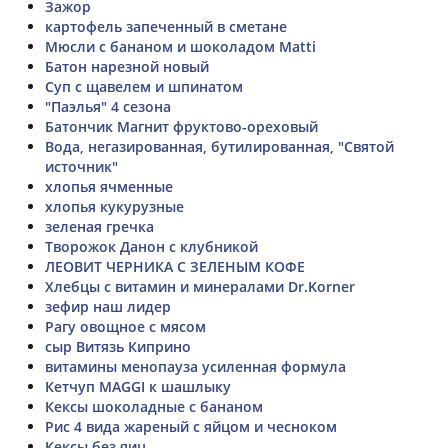
Зажор
картофель запеченный в сметане
Мюсли с бананом и шоколадом Matti
Батон нарезной новый
Суп с щавелем и шпинатом
"Паэлья" 4 сезона
Батончик Магнит фруктово-ореховый
Вода, негазированная, бутилированная, "Святой
источник"
хлопья ячменные
хлопья кукурузные
зеленая гречка
Творожок Данон с клубникой
ЛЕОВИТ ЧЕРНИКА С ЗЕЛЕНЫМ КОФЕ
Хлебцы с витамин и минералами Dr.Korner
зефир наш лидер
Рагу овощное с мясом
сыр Витязь Киприно
витамины менопауза усиленная формула
Кетчуп MAGGI к шашлыку
Кексы шоколадные с бананом
Рис 4 вида жареный с яйцом и чесноком
Кексы без яиц