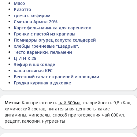
Мясо
Ризотто
греча с кефиром
Сметана Армол 20%
Картофель-начинка для вареников
Гренки с пастой из крапивы
Помидоры огурец капуста сельдерей
хлебцы гречневые "Щедрые".
Тесто вареники, пельмени
Ц И Н К 25
Зефир в шоколаде
каша овсяная KFC
Весенний салат с крапивой и овощами
Грудка куриная в духовке
Метки:
Как приготовить
чай 600мл
, калорийность 9,8 кКал,
химический состав, питательная ценность, какие
витамины, минералы, способ приготовления чай 600мл,
рецепт, калории, нутриенты