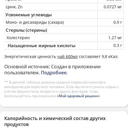
Цинк, Zn
0.0727 мг
Усвояемые углеводы
Моно- и дисахариды (сахара)
0.9 г
Стеролы (стерины)
Холестерин
1.27 мг
Насыщенные жирные кислоты
0.3 г
Энергетическая ценность
чай 600мл
составляет 9,8 кКал.
Основной источник: Создан в приложении
пользователем.
Подробнее
.
** В данной таблице указаны средние нормы витаминов и
минералов для взрослого человека. Если вы хотите узнать нормы с
учетом вашего пола, возраста и других факторов, тогда
воспользуйтесь приложением
«Мой здоровый рацион»
.
Калорийность и химический состав других
продуктов