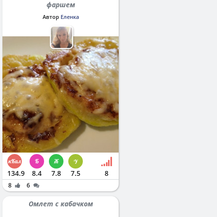
фаршем
Автор
Еленка
134.9
8.4
7.8
7.5
8
8
6
Омлет с кабачком