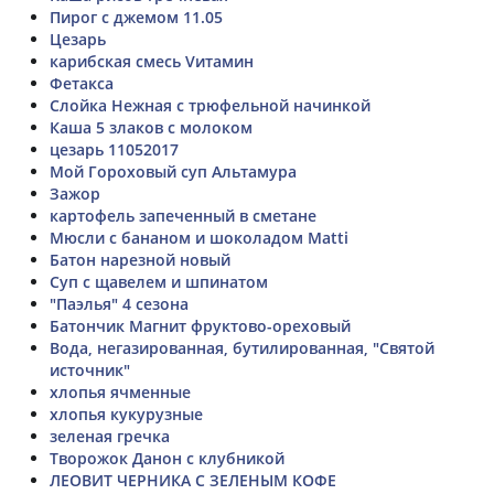
Пирог с джемом 11.05
Цезарь
карибская смесь Vитамин
Фетакса
Слойка Нежная с трюфельной начинкой
Каша 5 злаков с молоком
цезарь 11052017
Мой Гороховый суп Альтамура
Зажор
картофель запеченный в сметане
Мюсли с бананом и шоколадом Matti
Батон нарезной новый
Суп с щавелем и шпинатом
"Паэлья" 4 сезона
Батончик Магнит фруктово-ореховый
Вода, негазированная, бутилированная, "Святой
источник"
хлопья ячменные
хлопья кукурузные
зеленая гречка
Творожок Данон с клубникой
ЛЕОВИТ ЧЕРНИКА С ЗЕЛЕНЫМ КОФЕ