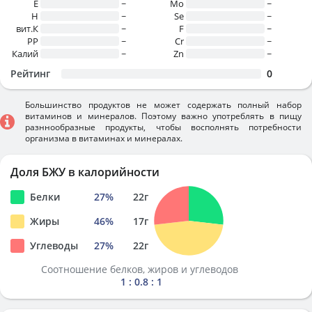
E
~
Mo
~
H
~
Se
~
вит.К
~
F
~
PP
~
Cr
~
Калий
~
Zn
~
Рейтинг
0
Большинство продуктов не может содержать полный набор
витаминов и минералов. Поэтому важно употреблять в пищу
разннообразные продукты, чтобы восполнять потребности
организма в витаминах и минералах.
Доля БЖУ в калорийности
Белки
27
%
22
г
Жиры
46
%
17
г
Углеводы
27
%
22
г
Соотношение белков, жиров и углеводов
1 : 0.8 : 1