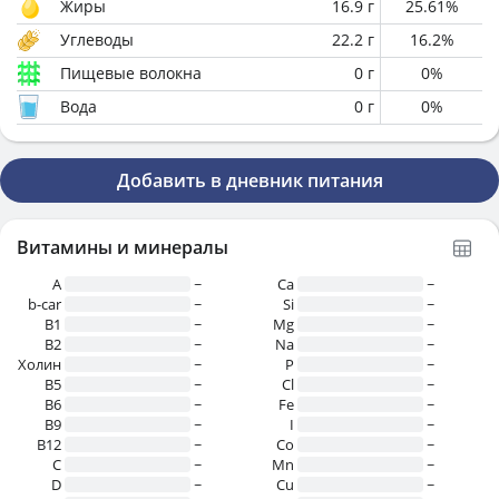
Жиры
16.9
г
25.61
%
Углеводы
22.2
г
16.2
%
Пищевые волокна
0
г
0
%
Вода
0
г
0
%
Добавить в дневник питания
Витамины и минералы
A
~
Ca
~
b-car
~
Si
~
В1
~
Mg
~
B2
~
Na
~
Холин
~
P
~
B5
~
Cl
~
B6
~
Fe
~
B9
~
I
~
B12
~
Co
~
C
~
Mn
~
D
~
Cu
~