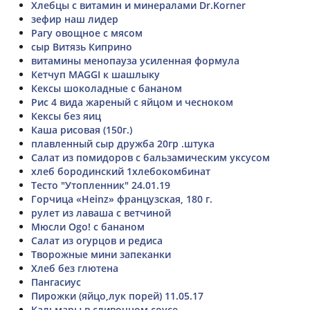
Хлебцы с витамин и минералами Dr.Korner
зефир наш лидер
Рагу овощное с мясом
сыр Витязь Киприно
витамины менопауза усиленная формула
Кетчуп MAGGI к шашлыку
Кексы шоколадные с бананом
Рис 4 вида жареный с яйцом и чесноком
Кексы без яиц
Каша рисовая (150г.)
плавленный сыр дружба 20гр .штука
Салат из помидоров с бальзамическим уксусом
хлеб бородинский 1хлебокомбинат
Тесто "Утопленник" 24.01.19
Горчица «Heinz» французская, 180 г.
рулет из лаваша с ветчиной
Мюсли Ogo! с бананом
Салат из огурцов и редиса
Творожные мини запеканки
Хлеб без глютена
Пангасиус
Пирожки (яйцо,лук порей) 11.05.17
Кальмары в сливочном соусе