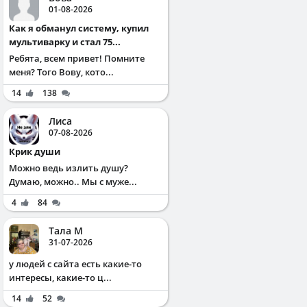
01-08-2026
Как я обманул систему, купил
мультиварку и стал 75...
Ребята, всем привет! Помните
меня? Того Вову, кото...
14
138
Лиса
07-08-2026
Крик души
Можно ведь излить душу?
Думаю, можно.. Мы с муже...
4
84
Тала М
31-07-2026
у людей с сайта есть какие-то
интересы, какие-то ц...
14
52