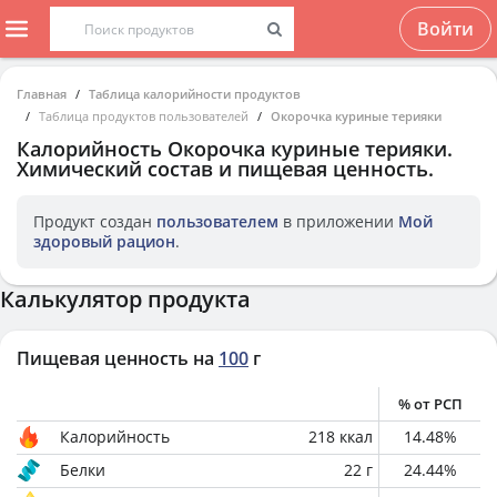
Войти
Главная
Таблица калорийности продуктов
Таблица продуктов пользователей
Окорочка куриные терияки
Калорийность
Окорочка куриные терияки
.
Химический состав и пищевая ценность.
Продукт создан
пользователем
в приложении
Мой
здоровый рацион
.
Калькулятор продукта
Пищевая ценность на
100
г
% от РСП
Калорийность
218
ккал
14.48
%
Белки
22
г
24.44
%