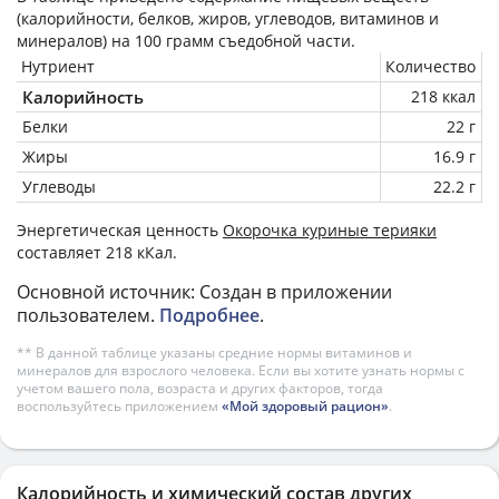
(калорийности, белков, жиров, углеводов, витаминов и
минералов) на
100 грамм
съедобной части.
Нутриент
Количество
Калорийность
218 ккал
Белки
22 г
Жиры
16.9 г
Углеводы
22.2 г
Энергетическая ценность
Окорочка куриные терияки
составляет 218 кКал.
Основной источник: Создан в приложении
пользователем.
Подробнее
.
** В данной таблице указаны средние нормы витаминов и
минералов для взрослого человека. Если вы хотите узнать нормы с
учетом вашего пола, возраста и других факторов, тогда
воспользуйтесь приложением
«Мой здоровый рацион»
.
Калорийность и химический состав других