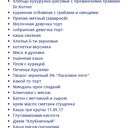
Хлебцы кукурузно-рисовые с прованскими травами
Dr.Korner
куринная отбивная с грибами и овощями
Пряник мятный (заварной)
Молочная девочка торт
собранная девочка торт
каша овсяная
Хлопья 5-ти зерновые
котлетки вкусняха
Мясо в духовке
пшенная каша
Плов с курицей
Печенье Кружево
Творог зерненый 3% "Ласковое лето"
Какой то торт
Миндаль орех сладкий
Блинчики с мясом
Батон с ветчиной и сыром
крем масло сметана сгущенка
Каша три крупы 11.05.17
Глутаминовая кислота
Джем "Клубничный"
Каша рисов-гречневая