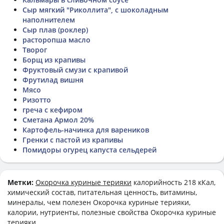
Сыр мягкий "Риколлита", с шоколадным
наполнителем
Сыр плав (роклер)
расторопша масло
Творог
Борщ из крапивы
Фруктовый смузи с крапивой
Фрутилад вишня
Мясо
Ризотто
греча с кефиром
Сметана Армол 20%
Картофель-начинка для вареников
Гренки с пастой из крапивы
Помидоры огурец капуста сельдерей
Метки:
Окорочка куриные терияки
калорийность 218 кКал,
химический состав, питательная ценность, витамины,
минералы, чем полезен Окорочка куриные терияки,
калории, нутриенты, полезные свойства Окорочка куриные
терияки