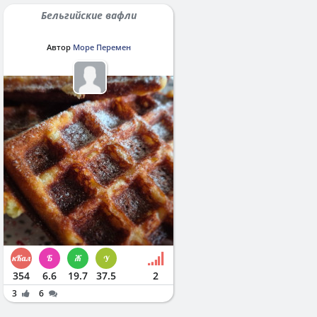
Бельгийские вафли
Автор
Море Перемен
354
6.6
19.7
37.5
2
3
6