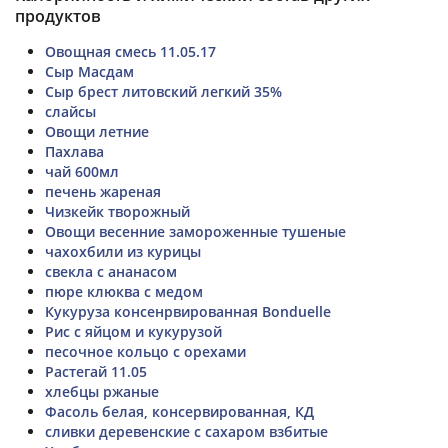
продуктов
Овощная смесь 11.05.17
Сыр Масдам
Сыр брест литовский легкий 35%
слайсы
Овощи летние
Пахлава
чай 600мл
печень жареная
Чизкейк творожный
Овощи весенние замороженные тушеные
чахохбили из курицы
свекла с ананасом
пюре клюква с медом
Кукуруза консенрвированная Bonduelle
Рис с яйцом и кукурузой
песочное кольцо с орехами
Растегай 11.05
хлебцы ржаные
Фасоль белая, консервированная, КД
сливки деревенские с сахаром взбитые