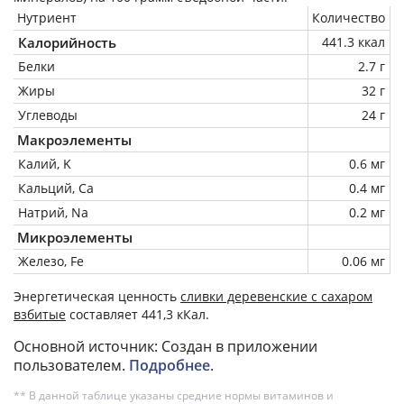
Нутриент
Количество
Калорийность
441.3 ккал
Белки
2.7 г
Жиры
32 г
Углеводы
24 г
Макроэлементы
Калий, K
0.6 мг
Кальций, Ca
0.4 мг
Натрий, Na
0.2 мг
Микроэлементы
Железо, Fe
0.06 мг
Энергетическая ценность
сливки деревенские с сахаром
взбитые
составляет 441,3 кКал.
Основной источник: Создан в приложении
пользователем.
Подробнее
.
** В данной таблице указаны средние нормы витаминов и