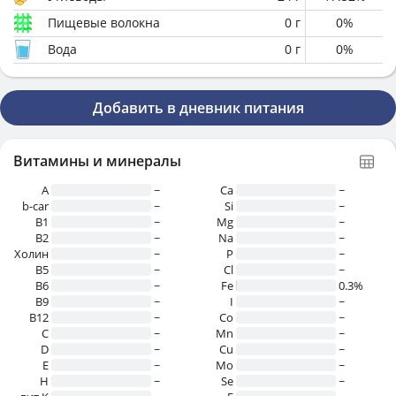
Пищевые волокна
0
г
0
%
Вода
0
г
0
%
Добавить в дневник питания
Витамины и минералы
A
~
Ca
~
b-car
~
Si
~
В1
~
Mg
~
B2
~
Na
~
Холин
~
P
~
B5
~
Cl
~
B6
~
Fe
0.3%
B9
~
I
~
B12
~
Co
~
C
~
Mn
~
D
~
Cu
~
E
~
Mo
~
H
~
Se
~