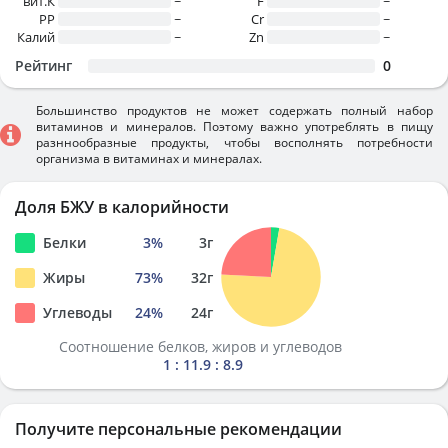
вит.К
~
F
~
PP
~
Cr
~
Калий
~
Zn
~
Рейтинг
0
Большинство продуктов не может содержать полный набор
витаминов и минералов. Поэтому важно употреблять в пищу
разннообразные продукты, чтобы восполнять потребности
организма в витаминах и минералах.
Доля БЖУ в калорийности
Белки
3
%
3
г
Жиры
73
%
32
г
Углеводы
24
%
24
г
Соотношение белков, жиров и углеводов
1 : 11.9 : 8.9
Получите персональные рекомендации