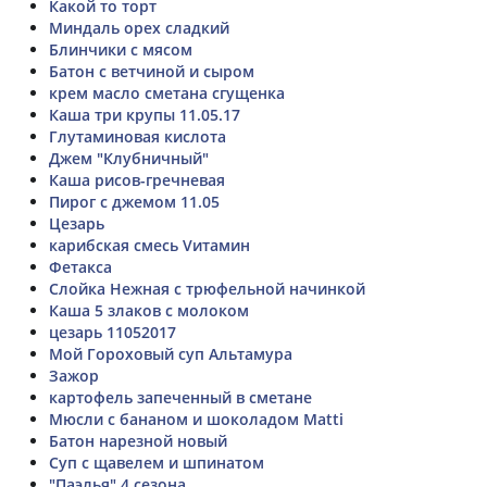
Какой то торт
Миндаль орех сладкий
Блинчики с мясом
Батон с ветчиной и сыром
крем масло сметана сгущенка
Каша три крупы 11.05.17
Глутаминовая кислота
Джем "Клубничный"
Каша рисов-гречневая
Пирог с джемом 11.05
Цезарь
карибская смесь Vитамин
Фетакса
Слойка Нежная с трюфельной начинкой
Каша 5 злаков с молоком
цезарь 11052017
Мой Гороховый суп Альтамура
Зажор
картофель запеченный в сметане
Мюсли с бананом и шоколадом Matti
Батон нарезной новый
Суп с щавелем и шпинатом
"Паэлья" 4 сезона