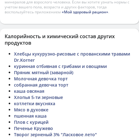
минералов для взрослого человека. Если вы хотите узнать нормы с
учетом вашего пола, возраста и других факторов, тогда
воспользуйтесь приложением
«Мой здоровый рацион»
.
Калорийность и химический состав других
продуктов
Хлебцы кукурузно-рисовые с прованскими травами
Dr.Korner
куринная отбивная с грибами и овощями
Пряник мятный (заварной)
Молочная девочка торт
собранная девочка торт
каша овсяная
Хлопья 5-ти зерновые
котлетки вкусняха
Мясо в духовке
пшенная каша
Плов с курицей
Печенье Кружево
Творог зерненый 3% "Ласковое лето"