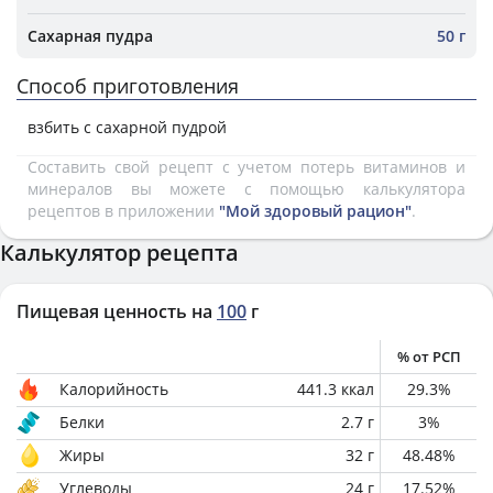
Сахарная пудра
50 г
Способ приготовления
взбить с сахарной пудрой
Составить свой рецепт с учетом потерь витаминов и
минералов вы можете с помощью калькулятора
рецептов в приложении
"Мой здоровый рацион"
.
Калькулятор рецепта
Пищевая ценность на
100
г
% от РСП
Калорийность
441.3
ккал
29.3
%
Белки
2.7
г
3
%
Жиры
32
г
48.48
%
Углеводы
24
г
17.52
%