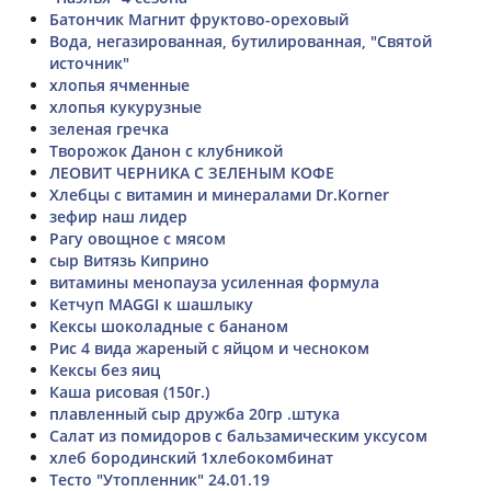
Батончик Магнит фруктово-ореховый
Вода, негазированная, бутилированная, "Святой
источник"
хлопья ячменные
хлопья кукурузные
зеленая гречка
Творожок Данон с клубникой
ЛЕОВИТ ЧЕРНИКА С ЗЕЛЕНЫМ КОФЕ
Хлебцы с витамин и минералами Dr.Korner
зефир наш лидер
Рагу овощное с мясом
сыр Витязь Киприно
витамины менопауза усиленная формула
Кетчуп MAGGI к шашлыку
Кексы шоколадные с бананом
Рис 4 вида жареный с яйцом и чесноком
Кексы без яиц
Каша рисовая (150г.)
плавленный сыр дружба 20гр .штука
Салат из помидоров с бальзамическим уксусом
хлеб бородинский 1хлебокомбинат
Тесто "Утопленник" 24.01.19