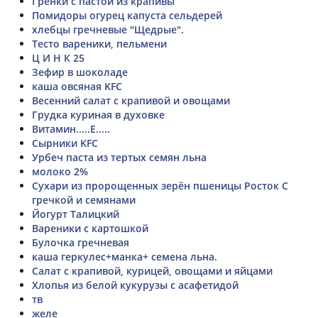
Гренки с пастой из крапивы
Помидоры огурец капуста сельдерей
хлебцы гречневые "Щедрые".
Тесто вареники, пельмени
Ц И Н К 25
Зефир в шоколаде
каша овсяная KFC
Весенний салат с крапивой и овощами
Грудка куриная в духовке
Витамин.....Е.....
Сырники KFC
Урбеч паста из тертых семян льна
молоко 2%
Сухари из пророщенных зерён пшеницы Росток С
гречкой и семянами
Йогурт Талицкий
Вареники с картошкой
Булочка гречневая
каша геркулес+манка+ семена льна.
Салат с крапивой, курицей, овощами и яйцами
Хлопья из белой кукурузы с асафетидой
тв
желе