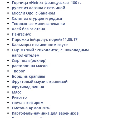
Горчица «Heinz» французская, 180 г.
рулет из лаваша с ветчиной
Мюсли Ogo! с бананом
Салат из огурцов и редиса
Творожные мини запеканки
Хлеб без глютена
Пангасиус
Пирожки (яйцо,лук порей) 11.05.17
Кальмары в сливочном соусе
Сыр мягкий "Риколлита", с шоколадным
наполнителем
Сыр плав (роклер)
расторопша масло
Творог
Борщ из крапивы
Фруктовый смузи с крапивой
Фрутилад вишня
Мясо
Ризотто
греча с кефиром
Сметана Армол 20%
Картофель-начинка для вареников