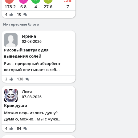
178.2
6.8
4
27.6
7
4
10
Интересные блоги
Ирина
02-08-2026
Рисовый завтрак для
выведения солей
Рис – природный абсорбент,
который впитывает в себ...
2
138
Лиса
07-08-2026
Крик души
Можно ведь излить душу?
Думаю, можно.. Мы с муже...
4
84