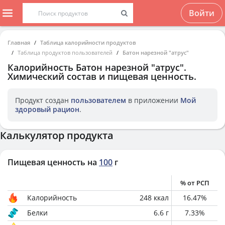
Войти
Главная
Таблица калорийности продуктов
Таблица продуктов пользователей
Батон нарезной "атрус"
Калорийность
Батон нарезной "атрус"
.
Химический состав и пищевая ценность.
Продукт создан
пользователем
в приложении
Мой
здоровый рацион
.
Калькулятор продукта
Пищевая ценность на
100
г
% от РСП
Калорийность
248
ккал
16.47
%
Белки
6.6
г
7.33
%