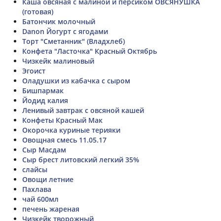
Каша овсяная с малиной и персиком ОВСЯНУШКА
(готовая)
Батончик молочный
Danon Йогурт с ягодами
Торт "Сметанник" (Владхлеб)
Конфета "Ласточка" Красный Октябрь
Чизкейк малиновый
Эгоист
Оладушки из кабачка с сыром
Бишпармак
Йодид калия
Ленивый завтрак с овсяной кашей
Конфеты Красный Мак
Окорочка куриные терияки
Овощная смесь 11.05.17
Сыр Масдам
Сыр брест литовский легкий 35%
слайсы
Овощи летние
Пахлава
чай 600мл
печень жареная
Чизкейк творожный