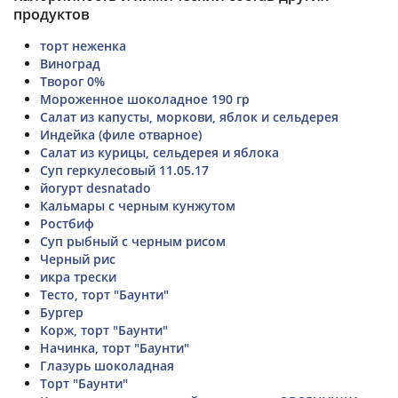
продуктов
торт неженка
Виноград
Творог 0%
Мороженное шоколадное 190 гр
Салат из капусты, моркови, яблок и сельдерея
Индейка (филе отварное)
Салат из курицы, сельдерея и яблока
Суп геркулесовый 11.05.17
йогурт desnatado
Кальмары с черным кунжутом
Ростбиф
Суп рыбный с черным рисом
Черный рис
икра трески
Тесто, торт "Баунти"
Бургер
Корж, торт "Баунти"
Начинка, торт "Баунти"
Глазурь шоколадная
Торт "Баунти"