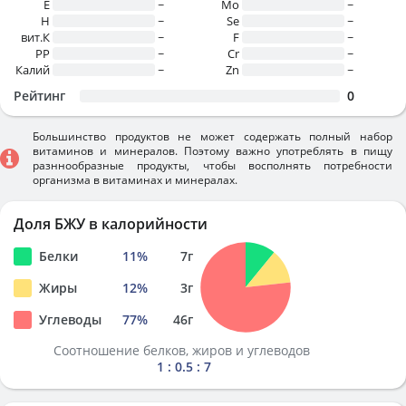
E
~
Mo
~
H
~
Se
~
вит.К
~
F
~
PP
~
Cr
~
Калий
~
Zn
~
Рейтинг
0
Большинство продуктов не может содержать полный набор
витаминов и минералов. Поэтому важно употреблять в пищу
разннообразные продукты, чтобы восполнять потребности
организма в витаминах и минералах.
Доля БЖУ в калорийности
Белки
11
%
7
г
Жиры
12
%
3
г
Углеводы
77
%
46
г
Соотношение белков, жиров и углеводов
1 : 0.5 : 7