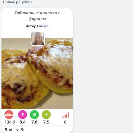
Новые рецепты
Кабачковые колечки с
фаршем
Автор
Еленка
134.9
8.4
7.8
7.5
8
8
6