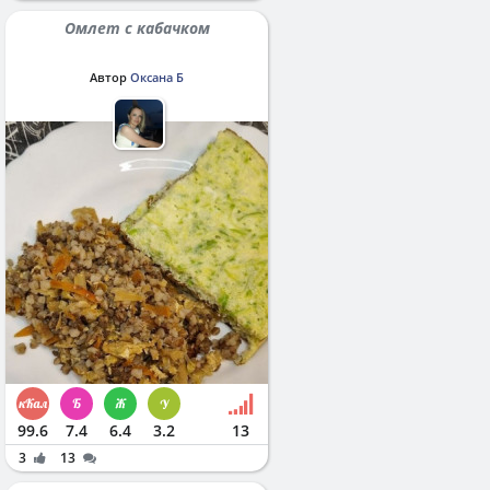
Омлет с кабачком
Автор
Оксана Б
99.6
7.4
6.4
3.2
13
3
13