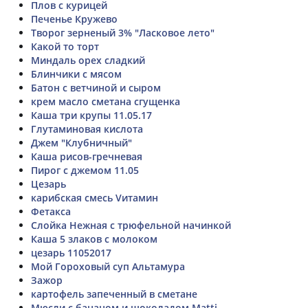
Плов с курицей
Печенье Кружево
Творог зерненый 3% "Ласковое лето"
Какой то торт
Миндаль орех сладкий
Блинчики с мясом
Батон с ветчиной и сыром
крем масло сметана сгущенка
Каша три крупы 11.05.17
Глутаминовая кислота
Джем "Клубничный"
Каша рисов-гречневая
Пирог с джемом 11.05
Цезарь
карибская смесь Vитамин
Фетакса
Слойка Нежная с трюфельной начинкой
Каша 5 злаков с молоком
цезарь 11052017
Мой Гороховый суп Альтамура
Зажор
картофель запеченный в сметане
Мюсли с бананом и шоколадом Matti