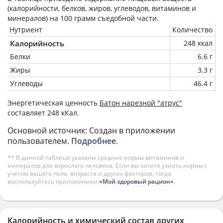
(калорийности, белков, жиров, углеводов, витаминов и
минералов) на
100 грамм
съедобной части.
Нутриент
Количество
Калорийность
248 ккал
Белки
6.6 г
Жиры
3.3 г
Углеводы
46.4 г
Энергетическая ценность
Батон нарезной "атрус"
составляет 248 кКал.
Основной источник: Создан в приложении
пользователем.
Подробнее
.
** В данной таблице указаны средние нормы витаминов и
минералов для взрослого человека. Если вы хотите узнать нормы с
учетом вашего пола, возраста и других факторов, тогда
воспользуйтесь приложением
«Мой здоровый рацион»
.
Калорийность и химический состав других