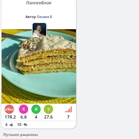
Пшеноблин
Автор
Оксана Б
178.2
6.8
4
27.6
7
4
10
Лучшие рационы