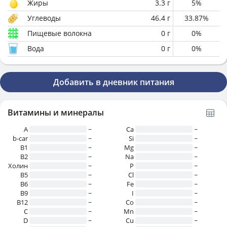
Жиры
3.3
г
5
%
Углеводы
46.4
г
33.87
%
Пищевые волокна
0
г
0
%
Вода
0
г
0
%
Добавить в дневник питания
Витамины и минералы
A
~
Ca
~
b-car
~
Si
~
В1
~
Mg
~
B2
~
Na
~
Холин
~
P
~
B5
~
Cl
~
B6
~
Fe
~
B9
~
I
~
B12
~
Co
~
C
~
Mn
~
D
~
Cu
~