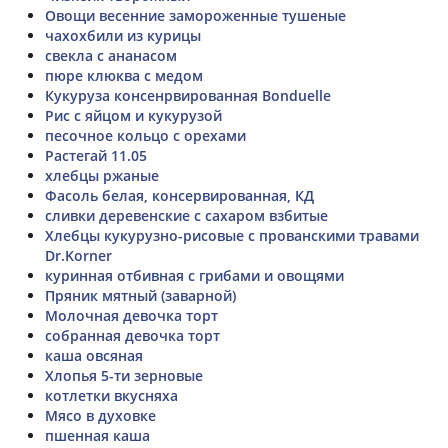
Овощи весенние замороженные тушеные
чахохбили из курицы
свекла с ананасом
пюре клюква с медом
Кукуруза консенрвированная Bonduelle
Рис с яйцом и кукурузой
песочное кольцо с орехами
Растегай 11.05
хлебцы ржаные
Фасоль белая, консервированная, КД
сливки деревенские с сахаром взбитые
Хлебцы кукурузно-рисовые с прованскими травами
Dr.Korner
куринная отбивная с грибами и овощями
Пряник мятный (заварной)
Молочная девочка торт
собранная девочка торт
каша овсяная
Хлопья 5-ти зерновые
котлетки вкусняха
Мясо в духовке
пшенная каша