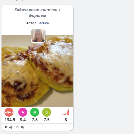
Кабачковые колечки с
фаршем
Автор
Еленка
134.9
8.4
7.8
7.5
8
8
6