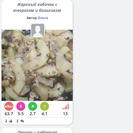
Жареный кабачок с
творогом и базиликом
Автор
Ольга
63.7
5.5
2.7
4.1
13
2
3
Омлет с кабачком