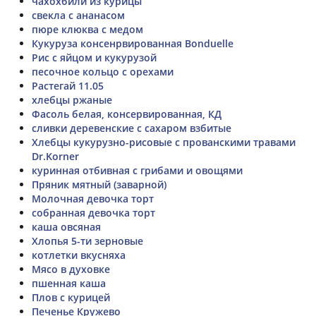
чахохбили из курицы
свекла с ананасом
пюре клюква с медом
Кукуруза консенрвированная Bonduelle
Рис с яйцом и кукурузой
песочное кольцо с орехами
Растегай 11.05
хлебцы ржаные
Фасоль белая, консервированная, КД
сливки деревенские с сахаром взбитые
Хлебцы кукурузно-рисовые с прованскими травами
Dr.Korner
куринная отбивная с грибами и овощями
Пряник мятный (заварной)
Молочная девочка торт
собранная девочка торт
каша овсяная
Хлопья 5-ти зерновые
котлетки вкусняха
Мясо в духовке
пшенная каша
Плов с курицей
Печенье Кружево