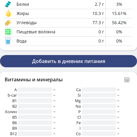
Белки
2.7
г
3
%
Жиры
10.3
г
15.61
%
Углеводы
77.3
г
56.42
%
Пищевые волокна
0
г
0
%
Вода
0
г
0
%
Добавить в дневник питания
Витамины и минералы
A
~
Ca
~
b-car
~
Si
~
В1
~
Mg
~
B2
~
Na
~
Холин
~
P
~
B5
~
Cl
~
B6
~
Fe
~
B9
~
I
~
B12
~
Co
~