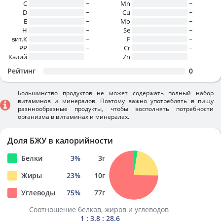
C
~
Mn
~
D
~
Cu
~
E
~
Mo
~
H
~
Se
~
вит.К
~
F
~
PP
~
Cr
~
Калий
~
Zn
~
Рейтинг
0
Большинство продуктов не может содержать полный набор
витаминов и минералов. Поэтому важно употреблять в пищу
разннообразные продукты, чтобы восполнять потребности
организма в витаминах и минералах.
Доля БЖУ в калорийности
Белки
3
%
3
г
Жиры
23
%
10
г
Углеводы
75
%
77
г
Соотношение белков, жиров и углеводов
1 : 3.8 : 28.6