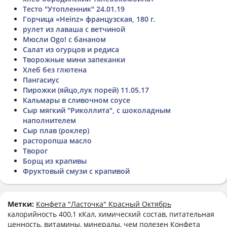
Тесто "Утопленник" 24.01.19
Горчица «Heinz» французская, 180 г.
рулет из лаваша с ветчиной
Мюсли Ogo! с бананом
Салат из огурцов и редиса
Творожные мини запеканки
Хлеб без глютена
Пангасиус
Пирожки (яйцо,лук порей) 11.05.17
Кальмары в сливочном соусе
Сыр мягкий "Риколлита", с шоколадным
наполнителем
Сыр плав (роклер)
расторопша масло
Творог
Борщ из крапивы
Фруктовый смузи с крапивой
Метки:
Конфета "Ласточка" Красный Октябрь
калорийность 400,1 кКал, химический состав, питательная
ценность, витамины, минералы, чем полезен Конфета