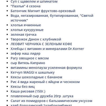
Суп с щавелем и шпинатом
"Паэлья" 4 сезона
Батончик Магнит фруктово-ореховый
Вода, негазированная, бутилированная, "Святой
источник"
хлопья ячменные
хлопья кукурузные
зеленая гречка
Творожок Данон с клубникой
ЛЕОВИТ ЧЕРНИКА С ЗЕЛЕНЫМ КОФЕ
Хлебцы с витамин и минералами Dr.Korner
зефир наш лидер
Рагу овощное с мясом
сыр Витязь Киприно
витамины менопауза усиленная формула
Кетчуп MAGGI к шашлыку
Кексы шоколадные с бананом
Рис 4 вида жареный с яйцом и чесноком
Кексы без яиц
Каша рисовая (150г.)
плавленный сыр дружба 20гр .штука
Салат из помидоров с бальзамическим уксусом
хлеб бородинский 1хлебокомбинат