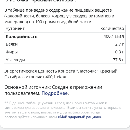
В таблице приведено содержание пищевых веществ
(калорийности, белков, жиров, углеводов, витаминов и
минералов) на
100 грамм
съедобной части.
Нутриент
Количество
Калорийность
400.1 ккал
Белки
2.7 г
Жиры
10.3 г
Углеводы
77.3 г
Энергетическая ценность
Конфета "Ласточка" Красный
Октябрь
составляет 400,1 кКал.
Основной источник: Создан в приложении
пользователем.
Подробнее
.
** В данной таблице указаны средние нормы витаминов и
минералов для взрослого человека. Если вы хотите узнать нормы с
учетом вашего пола, возраста и других факторов, тогда
воспользуйтесь приложением
«Мой здоровый рацион»
.