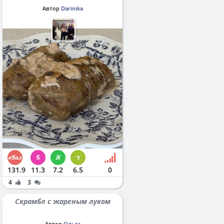
Автор
Darinika
131.9
11.3
7.2
6.5
0
4
3
Скрамбл с жареным луком
Автор
Ольга