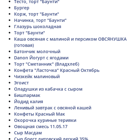
Тесто, торт "Баунти"
Бургер
Корж, торт "Баунти"
Начинка, торт "Баунти"
Глазурь шоколадная
Торт "Баунти"
Каша овсяная с малиной и персиком ОВСЯНУШКА
(готовая)
Батончик молочный
Danon Йогурт с ягодами
Торт "Сметанник" (Владхлеб)
Конфета "Ласточка" Красный Октябрь
Чизкейк малиновый
Эгоист
Оладушки из кабачка с сыром
Бишпармак
Йодид калия
Ленивый завтрак с овсяной кашей
Конфеты Красный Мак
Окорочка куриные терияки
Овощная смесь 11.05.17
Сыр Масдам
Сыр брест литовский легкий 35%