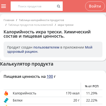
Войти
Главная
Таблица калорийности продуктов
Таблица продуктов пользователей
икра трески
Калорийность
икра трески
. Химический
состав и пищевая ценность.
Продукт создан
пользователем
в приложении
Мой
здоровый рацион
.
Калькулятор продукта
Пищевая ценность на
100
г
% от РСП
Калорийность
170
ккал
11.29
%
Белки
20
г
22.22
%