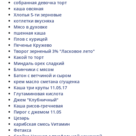
собранная девочка торт
каша овсяная
Хлопья 5-ти зерновые
котлетки вкусняха
Мясо в духовке
пшенная каша
Плов с курицей
Печенье Кружево
Творог зерненый 3% "Ласковое лето"
Какой то торт
Миндаль орех сладкий
Блинчики с мясом
Батон с ветчиной и сыром
крем масло сметана сгущенка
Каша три крупы 11.05.17
Глутаминовая кислота
Джем "Клубничный"
Каша рисов-гречневая
Пирог с джемом 11.05
Цезарь
карибская смесь Vитамин
Фетакса