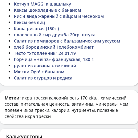
Кетчуп MAGGI к шашлыку
Кексы шоколадные с бананом
Рис 4 вида жареный с яйцом и чесноком
Кексы без яиц
Каша рисовая (150г.)
плавленный сыр дружба 20гр .штука
Салат из помидоров с бальзамическим уксусом
хлеб бородинский 1хлебокомбинат
Тесто "Утопленник" 24.01.19
Горчица «Heinz» французская, 180 г.
рулет из лаваша с ветчиной
Мюсли Ogo! с бананом
Салат из огурцов и редиса
Метки:
икра трески
калорийность 170 кКал, химический
состав, питательная ценность, витамины, минералы, чем
полезен икра трески, калории, нутриенты, полезные
свойства икра трески
Калькуляторы