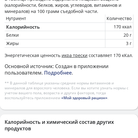
(калорийности, белков, жиров, углеводов, витаминов и
минералов) на
100 грамм
съедобной части.
Нутриент
Количество
Калорийность
170 ккал
Белки
20 г
Жиры
3 г
Энергетическая ценность
икра трески
составляет 170 кКал.
Основной источник: Создан в приложении
пользователем.
Подробнее
.
** В данной таблице указаны средние нормы витаминов и
минералов для взрослого человека. Если вы хотите узнать нормы с
учетом вашего пола, возраста и других факторов, тогда
воспользуйтесь приложением
«Мой здоровый рацион»
.
Калорийность и химический состав других
продуктов