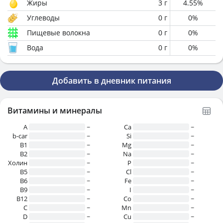
Жиры
3
г
4.55
%
Углеводы
0
г
0
%
Пищевые волокна
0
г
0
%
Вода
0
г
0
%
Добавить в дневник питания
Витамины и минералы
A
~
Ca
~
b-car
~
Si
~
В1
~
Mg
~
B2
~
Na
~
Холин
~
P
~
B5
~
Cl
~
B6
~
Fe
~
B9
~
I
~
B12
~
Co
~
C
~
Mn
~
D
~
Cu
~