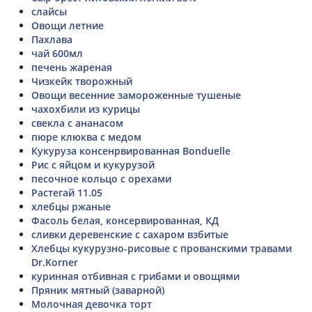
слайсы
Овощи летние
Пахлава
чай 600мл
печень жареная
Чизкейк творожный
Овощи весенние замороженные тушеные
чахохбили из курицы
свекла с ананасом
пюре клюква с медом
Кукуруза консенрвированная Bonduelle
Рис с яйцом и кукурузой
песочное кольцо с орехами
Растегай 11.05
хлебцы ржаные
Фасоль белая, консервированная, КД
сливки деревенские с сахаром взбитые
Хлебцы кукурузно-рисовые с прованскими травами
Dr.Korner
куринная отбивная с грибами и овощями
Пряник мятный (заварной)
Молочная девочка торт