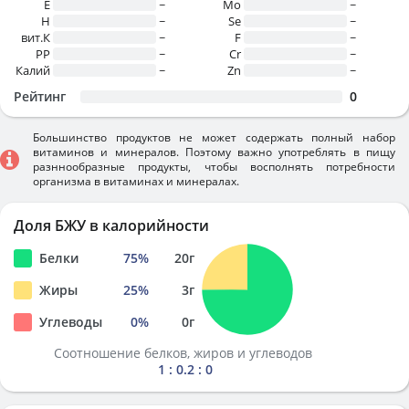
E
~
Mo
~
H
~
Se
~
вит.К
~
F
~
PP
~
Cr
~
Калий
~
Zn
~
Рейтинг
0
Большинство продуктов не может содержать полный набор
витаминов и минералов. Поэтому важно употреблять в пищу
разннообразные продукты, чтобы восполнять потребности
организма в витаминах и минералах.
Доля БЖУ в калорийности
Белки
75
%
20
г
Жиры
25
%
3
г
Углеводы
0
%
0
г
Соотношение белков, жиров и углеводов
1 : 0.2 : 0