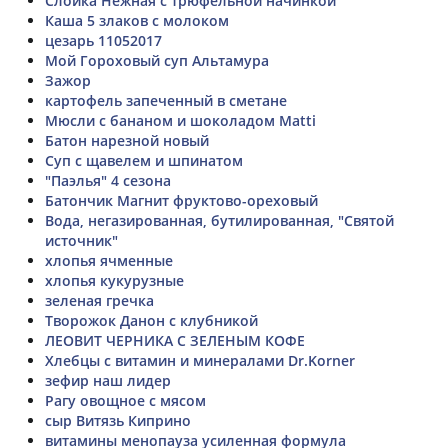
Слойка Нежная с трюфельной начинкой
Каша 5 злаков с молоком
цезарь 11052017
Мой Гороховый суп Альтамура
Зажор
картофель запеченный в сметане
Мюсли с бананом и шоколадом Matti
Батон нарезной новый
Суп с щавелем и шпинатом
"Паэлья" 4 сезона
Батончик Магнит фруктово-ореховый
Вода, негазированная, бутилированная, "Святой
источник"
хлопья ячменные
хлопья кукурузные
зеленая гречка
Творожок Данон с клубникой
ЛЕОВИТ ЧЕРНИКА С ЗЕЛЕНЫМ КОФЕ
Хлебцы с витамин и минералами Dr.Korner
зефир наш лидер
Рагу овощное с мясом
сыр Витязь Киприно
витамины менопауза усиленная формула