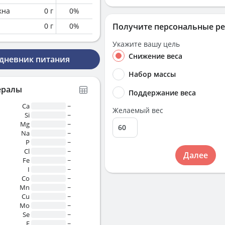
кна
0
г
0
%
0
г
0
%
Получите персональные р
Укажите вашу цель
Снижение веса
 дневник питания
Набор массы
ералы
Поддержание веса
Ca
~
Желаемый вес
Si
~
Mg
~
Na
~
P
~
Cl
~
Далее
Fe
~
I
~
Co
~
Mn
~
Cu
~
Mo
~
Se
~
F
~