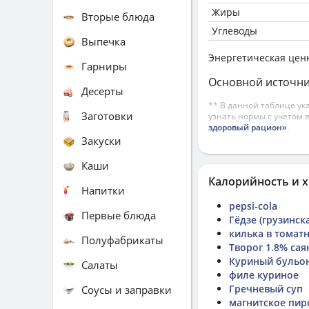
Жиры
Вторые блюда
Углеводы
Выпечка
Энергетическая цен
Гарниры
Основной источни
Десерты
** В данной таблице ук
Заготовки
узнать нормы с учетом 
здоровый рацион»
.
Закуски
Каши
Калорийность и х
Напитки
pepsi-cola
Первые блюда
Гёдзе (грузинск
килька в томат
Полуфабрикаты
Творог 1.8% са
Куриный бульо
Салаты
филе куриное
Гречневый суп
Соусы и заправки
магнитское пи