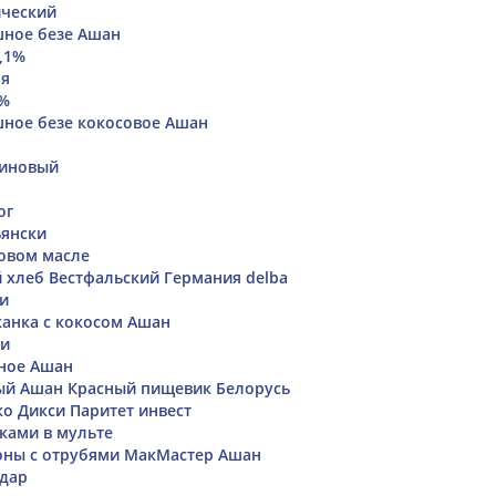
ический
шное безе Ашан
,1%
ая
8%
ное безе кокосовое Ашан
еиновый
ог
ьянски
овом масле
хлеб Вестфальский Германия delba
ди
анка с кокосом Ашан
ки
ное Ашан
ый Ашан Красный пищевик Белорусь
о Дикси Паритет инвест
чками в мульте
оны с отрубями МакМастер Ашан
адар