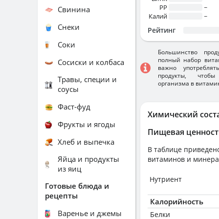
PP
~
Свинина
Калий
~
Снеки
Рейтинг
Соки
Большинство прод
полный набор вита
Сосиски и колбаса
важно употребля
продукты, чтобы
Травы, специи и
организма в витами
соусы
Фаст-фуд
Химический сост
Фрукты и ягоды
Пищевая ценност
Хлеб и выпечка
В таблице приведено
Яйца и продукты
витаминов и минера
из яиц
Нутриент
Готовые блюда и
рецепты
Калорийность
Варенье и джемы
Белки