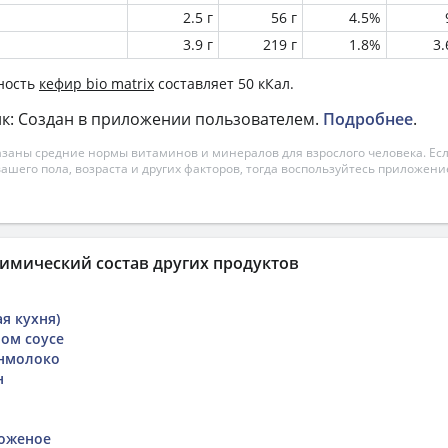
2.5 г
56 г
4.5%
3.9 г
219 г
1.8%
3
ность
кефир bio matrix
составляет 50 кКал.
к: Создан в приложении пользователем.
Подробнее
.
азаны средние нормы витаминов и минералов для взрослого человека. Есл
вашего пола, возраста и других факторов, тогда воспользуйтесь приложен
имический состав других продуктов
ая кухня)
ном соусе
янмолоко
н
роженое