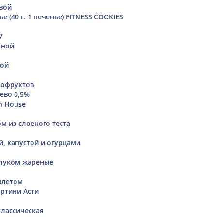
вой
е (40 г. 1 печенье) FITNESS COOKIES
7
аной
бой
хофруктов
ево 0,5%
h House
м из слоеного теста
й, капустой и огурцами
луком жареные
млетом
ртини Асти
лассическая