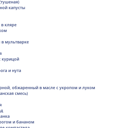
(тушеная)
тной капусты
 в кляре
ком
 в мультварке
я
с курицой
ога и нута
рной, обжаренный в масле с укропом и луком
анская смесь)
я
ад
канка
орогом и бананом
 де компастела