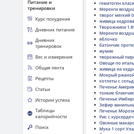
Питание и
гематоген клас
тренировки
Меренги возду
творог мягкий 0
Курс похудения
живица кедров
Творожники 1.
Дневник питания
Меренги воздуш
яблочко
Дневник
батончик прот
тренировок
мумие
Вес и измерения
творожный пир
Овощи по итал
Общая лента
живица на кедр
Мокрый ржаной 
Рецепты
котлеты с сель
Печенье Америк
Статьи
тонкие блинчи
Печенье Имбир
Истории успеха
Зефир ванильн
Таблицы
Печенье Морозк
калорийности
Рис с курсерде
Овсяные макар
Поиск
Мука 1 сорт Ул