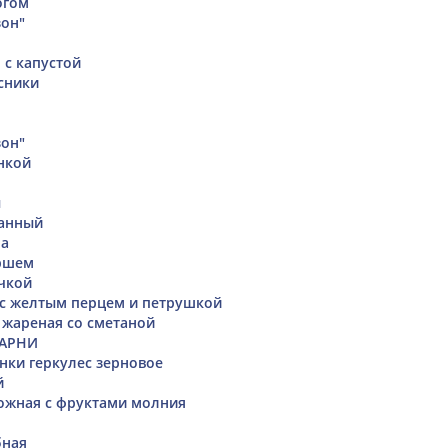
огом
зон"
 с капустой
сники
зон"
нкой
ы
ванный
на
ршем
ачкой
с желтым перцем и петрушкой
 жареная со сметаной
БАРНИ
янки геркулес зерновое
й
ожная с фруктами молния
бная