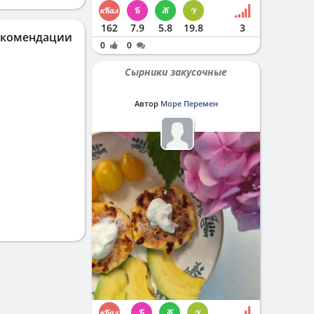
162
7.9
5.8
19.8
3
екомендации
0
0
Сырники закусочные
Автор
Море Перемен