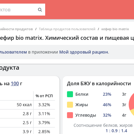
рийности продуктов
Таблица продуктов пользователей
кефир bio matrix
ефир bio matrix
. Химический состав и пищевая ц
льзователем
в приложении
Мой здоровый рацион
.
одукта
ь на
100
г
Доля БЖУ в калорийности
Белки
23
%
3
г
% от РСП
50
ккал
3.32
%
Жиры
46
%
3
г
2.8
г
3.11
%
Углеводы
32
%
4
г
2.5
г
3.79
%
Соотношение белков, жиров 
1 : 0.9 : 1.4
3.9
г
2.85
%