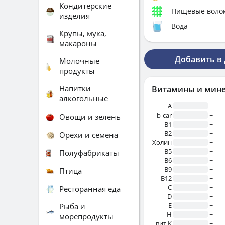
Кондитерские
Пищевые воло
изделия
Вода
Крупы, мука,
макароны
Добавить в
Молочные
продукты
Напитки
Витамины и мин
алкогольные
A
~
b-car
~
Овощи и зелень
В1
~
B2
~
Орехи и семена
Холин
~
B5
~
Полуфабрикаты
B6
~
B9
~
Птица
B12
~
C
~
Ресторанная еда
D
~
E
~
Рыба и
H
~
морепродукты
вит.К
~