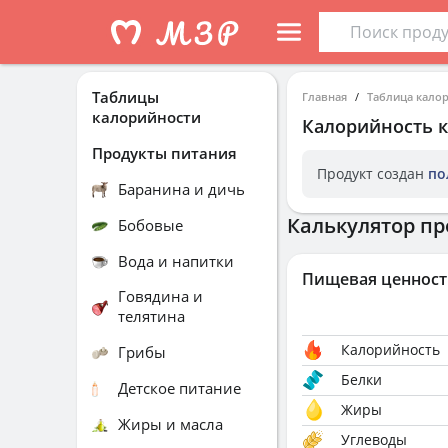
Таблицы
Главная
Таблица кало
калорийности
Калорийность
к
Продукты питания
Продукт создан
по
Баранина и дичь
Калькулятор пр
Бобовые
Вода и напитки
Пищевая ценност
Говядина и
телятина
Калорийность
Грибы
Белки
Детское питание
Жиры
Жиры и масла
Углеводы