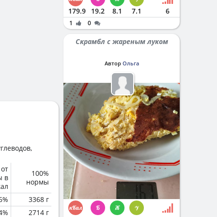
179.9
19.2
8.1
7.1
6
1
0
Скрамбл с жареным луком
Автор
Ольга
глеводов,
 от
100%
ы в
нормы
кал
6%
3368 г
.4%
2714 г