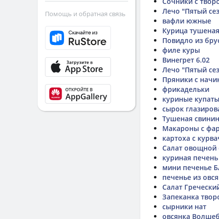
Сочники с твор
Лечо "Пятый се
Помощь и обратная связь
вафли южные
Курица тушеная
Повидло из бру
филе куры
Винегрет 6.02
Лечо "Пятый се
Пряники с начи
фрикадельки
куриные купат
сырок глазиро
Тушеная свини
Макароны с фа
картоха с курв
Салат овощной 
куриная печень
мини печенье 
печенье из овс
Салат Гречески
Запеканка твор
сырники нат
овсянка Волше