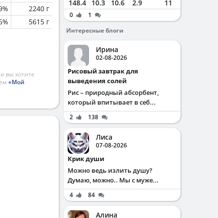
148.4
10.3
10.6
2.9
11
9%
2240 г
0
1
.6%
5615 г
Интересные блоги
Ирина
02-08-2026
Рисовый завтрак для
и вы хотите
выведения солей
ием
«Мой
Рис – природный абсорбент,
который впитывает в себ...
2
138
Лиса
07-08-2026
Крик души
Можно ведь излить душу?
Думаю, можно.. Мы с муже...
4
84
Алина