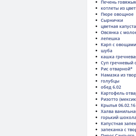
Печень говяжья
котлеты из цве
Пюре овощное
Сырнички
цветная капуста
Овсянка с моло
лепешка
Карп с овощами
шуба
кашка гречнева
Суп гречневый 
Рис отварной*
Намазка из твор
голубцы
обед 6.02
Картофель отва
Ризотто (мексик
Крылья 06.02.16
Халва ванильна
горький шокол
Капустная запе
запеканка с тв
Пирог Сантьяго