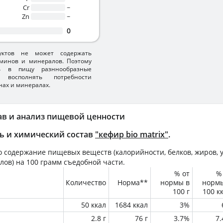
Cr
~
Zn
~
0
уктов не может содержать
минов и минералов. Поэтому
ть в пищу разннообразные
 восполнять потребности
нах и минералах.
ав и анализ пищевой ценности
ь и химический состав
"кефир bio matrix"
.
 содержание пищевых веществ (калорийности, белков, жиров, у
лов) на
100 грамм
съедобной части.
% от
%
Количество
Норма**
нормы в
норм
100 г
100 к
50 ккал
1684 ккал
3%
2.8 г
76 г
3.7%
7