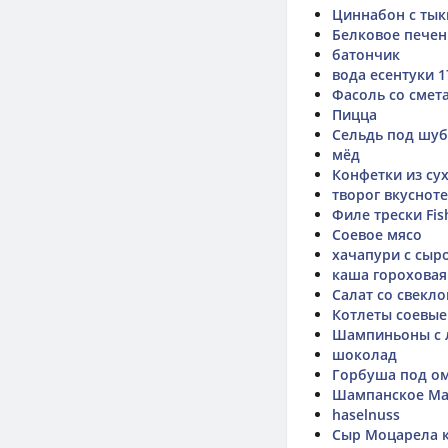
Циннабон с тык
Белковое печень
батончик
вода есентуки 1
Фасоль со смет
Пицца
Сельдь под шу
мёд
Конфетки из су
творог вкусноте
Филе трески Fis
Соевое мясо
хачапури с сыро
каша гороховая
Салат со свекло
Котлеты соевые
Шампиньоны с 
шоколад
Горбуша под о
Шампанское Ма
haselnuss
Сыр Моцарела к