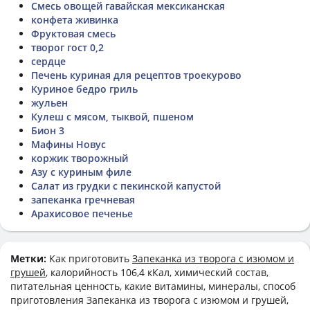
Смесь овощей гавайская мексиканская
конфета живинка
Фруктовая смесь
творог гост 0,2
сердце
Печень куриная для рецептов троекурово
Куриное бедро гриль
жульен
Кулеш с мясом, тыквой, пшеном
Бион 3
Мафины Новус
коржик творожный
Азу с куриным филе
Салат из грудки с пекинской капустой
запеканка гречневая
Арахисовое печенье
Метки:
Как приготовить
Запеканка из творога с изюмом и
грушей
, калорийность 106,4 кКал, химический состав,
питательная ценность, какие витамины, минералы, способ
приготовления Запеканка из творога с изюмом и грушей,