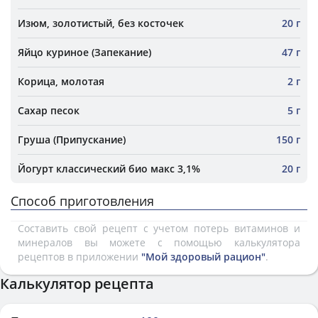
Изюм, золотистый, без косточек
20 г
Яйцо куриное (Запекание)
47 г
Корица, молотая
2 г
Сахар песок
5 г
Груша (Припускание)
150 г
Йогурт классический био макс 3,1%
20 г
Способ приготовления
Составить свой рецепт с учетом потерь витаминов и
минералов вы можете с помощью калькулятора
рецептов в приложении
"Мой здоровый рацион"
.
Калькулятор рецепта