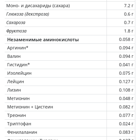
Моно- и дисахариды (сахара)
7.2 г
Глюкоза (декстроза)
0.6 г
Сахароза
0.7 г
Фруктоза
1.8 г
Незаменимые аминокислоты
0.058 г
Аргинин*
0.094 г
Валин
0.094 г
Гистидин*
0.041 г
Изолейцин
0.075 г
Лейцин
0.127 г
Лизин
0.108 г
Метионин
0.048 г
Метионин + Цистеин
0.082 г
Треонин
0.077 г
Триптофан
0.024 г
Фенилаланин
0.083 г