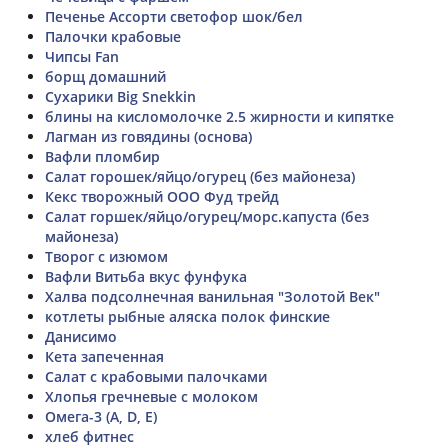
Печенье Ассорти светофор шок/бел
Палочки крабовые
Чипсы Fan
борщ домашний
Сухарики Big Snekkin
блины на кисломолочке 2.5 жирности и кипятке
Лагман из говядины (основа)
Вафли пломбир
Салат горошек/яйцо/огурец (без майонеза)
Кекс творожный ООО Фуд трейд
Салат горшек/яйцо/огурец/морс.капуста (без
майонеза)
Творог с изюмом
Вафли Витьба вкус фунфука
Халва подсолнечная ванильная "Золотой Век"
котлеты рыбные аляска полок финские
Данисимо
Кета запеченная
Салат с крабовыми палочками
Хлопья гречневые с молоком
Омега-3 (А, D, E)
хлеб фитнес