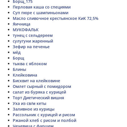
Борщ_175
Перловая каша со специями
Суп пюре с шампиньонами
Масло сливочное крестьянское КиК 72,5%
Яичница
МУКОФАЛЬК
тунец с сельдереем
сулугуни жаренный
Зефир на печенье
мёд
Борщ
тыква с яблоком
Блины
Клейковина
Бисквит на клейковине
Омлет сырный с помидором
салат из буряка с курицей
Торт Диетический вишня
Уха из св/м кеты
Заливное из курицы
Рассольник с курицей и рисом
Ржаной хлеб с рисом и полбой
Чечевица с фаршем