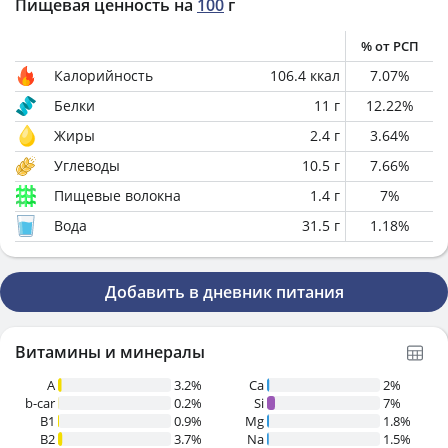
Пищевая ценность на
100
г
% от РСП
Калорийность
106.4
ккал
7.07
%
Белки
11
г
12.22
%
Жиры
2.4
г
3.64
%
Углеводы
10.5
г
7.66
%
Пищевые волокна
1.4
г
7
%
Вода
31.5
г
1.18
%
Добавить в дневник питания
Витамины и минералы
A
3.2%
Ca
2%
b-car
0.2%
Si
7%
В1
0.9%
Mg
1.8%
B2
3.7%
Na
1.5%