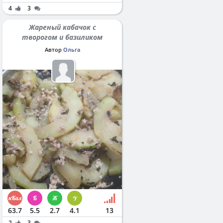
4
3
Жареный кабачок с
творогом и базиликом
Автор
Ольга
63.7
5.5
2.7
4.1
13
2
3