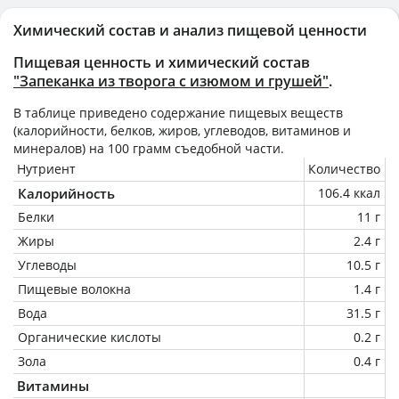
Химический состав и анализ пищевой ценности
Пищевая ценность и химический состав
"Запеканка из творога с изюмом и грушей"
.
В таблице приведено содержание пищевых веществ
(калорийности, белков, жиров, углеводов, витаминов и
минералов) на
100 грамм
съедобной части.
Нутриент
Количество
Калорийность
106.4 ккал
Белки
11 г
Жиры
2.4 г
Углеводы
10.5 г
Пищевые волокна
1.4 г
Вода
31.5 г
Органические кислоты
0.2 г
Зола
0.4 г
Витамины