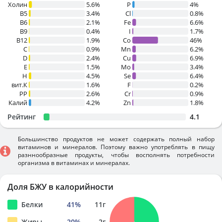
Холин
5.6%
P
4%
B5
3.4%
Cl
0.8%
B6
2.1%
Fe
6.6%
B9
0.4%
I
1.7%
B12
1.9%
Co
46%
C
0.9%
Mn
6.2%
D
2.4%
Cu
6.9%
E
1.5%
Mo
3.4%
H
4.5%
Se
6.4%
вит.К
1.6%
F
0.2%
PP
2.6%
Cr
0.9%
Калий
4.2%
Zn
1.8%
Рейтинг
4.1
Большинство продуктов не может содержать полный набор
витаминов и минералов. Поэтому важно употреблять в пищу
разннообразные продукты, чтобы восполнять потребности
организма в витаминах и минералах.
Доля БЖУ в калорийности
Белки
41
%
11
г
Жиры
20
%
2
г