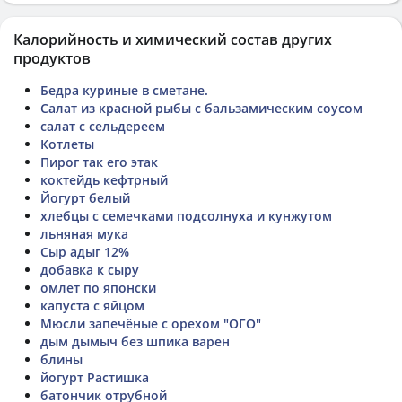
Калорийность и химический состав других
продуктов
Бедра куриные в сметане.
Салат из красной рыбы с бальзамическим соусом
салат с сельдереем
Котлеты
Пирог так его этак
коктейдь кефтрный
Йогурт белый
хлебцы с семечками подсолнуха и кунжутом
льняная мука
Сыр адыг 12%
добавка к сыру
омлет по японски
капуста с яйцом
Мюсли запечёные с орехом "ОГО"
дым дымыч без шпика варен
блины
йогурт Растишка
батончик отрубной