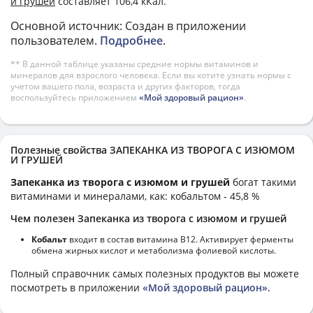
и грушей
составляет 106,4 кКал.
Основной источник: Создан в приложении
пользователем.
Подробнее
.
** В данной таблице указаны средние нормы витаминов и
минералов для взрослого человека. Если вы хотите узнать нормы с
учетом вашего пола, возраста и других факторов, тогда
воспользуйтесь приложением
«Мой здоровый рацион»
.
Полезные свойства ЗАПЕКАНКА ИЗ ТВОРОГА С ИЗЮМОМ
И ГРУШЕЙ
Запеканка из творога с изюмом и грушей
богат такими
витаминами и минералами, как: кобальтом - 45,8 %
Чем полезен Запеканка из творога с изюмом и грушей
Кобальт
входит в состав витамина В12. Активирует ферменты
обмена жирных кислот и метаболизма фолиевой кислоты.
Полный справочник самых полезных продуктов вы можете
посмотреть в приложении
«Мой здоровый рацион»
.