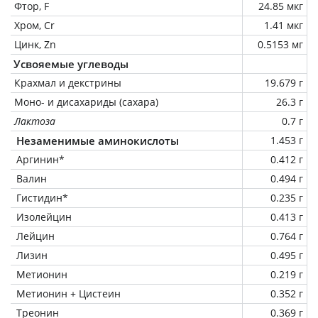
Фтор, F
24.85 мкг
Хром, Cr
1.41 мкг
Цинк, Zn
0.5153 мг
Усвояемые углеводы
Крахмал и декстрины
19.679 г
Моно- и дисахариды (сахара)
26.3 г
Лактоза
0.7 г
Незаменимые аминокислоты
1.453 г
Аргинин*
0.412 г
Валин
0.494 г
Гистидин*
0.235 г
Изолейцин
0.413 г
Лейцин
0.764 г
Лизин
0.495 г
Метионин
0.219 г
Метионин + Цистеин
0.352 г
Треонин
0.369 г