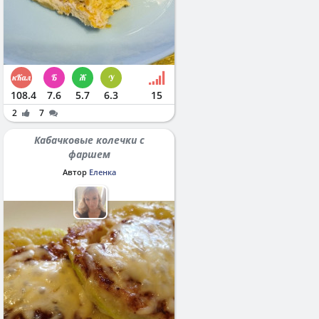
108.4
7.6
5.7
6.3
15
2
7
Кабачковые колечки с
фаршем
Автор
Еленка