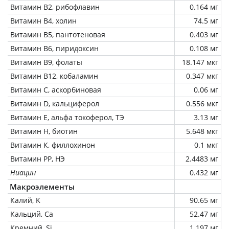
Витамин В2, рибофлавин
0.164 мг
Витамин В4, холин
74.5 мг
Витамин В5, пантотеновая
0.403 мг
Витамин В6, пиридоксин
0.108 мг
Витамин В9, фолаты
18.147 мкг
Витамин В12, кобаламин
0.347 мкг
Витамин C, аскорбиновая
0.06 мг
Витамин D, кальциферол
0.556 мкг
Витамин Е, альфа токоферол, ТЭ
3.13 мг
Витамин Н, биотин
5.648 мкг
Витамин К, филлохинон
0.1 мкг
Витамин РР, НЭ
2.4483 мг
Ниацин
0.432 мг
Макроэлементы
Калий, K
90.65 мг
Кальций, Ca
52.47 мг
Кремний, Si
1.197 мг