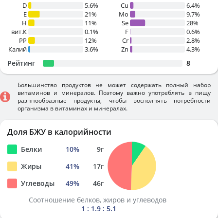
D
5.6%
Cu
6.4%
E
21%
Mo
9.7%
H
11%
Se
28%
вит.К
0.1%
F
0.6%
PP
12%
Cr
2.8%
Калий
3.6%
Zn
4.3%
Рейтинг
8
Большинство продуктов не может содержать полный набор
витаминов и минералов. Поэтому важно употреблять в пищу
разннообразные продукты, чтобы восполнять потребности
организма в витаминах и минералах.
Доля БЖУ в калорийности
Белки
10
%
9
г
Жиры
41
%
17
г
Углеводы
49
%
46
г
Соотношение белков, жиров и углеводов
1 : 1.9 : 5.1