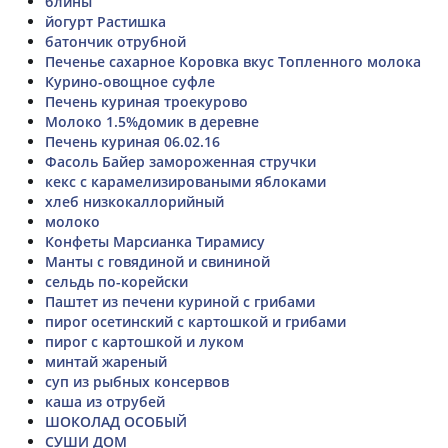
блины
йогурт Растишка
батончик отрубной
Печенье сахарное Коровка вкус Топленного молока
Курино-овощное суфле
Печень куриная троекурово
Молоко 1.5%домик в деревне
Печень куриная 06.02.16
Фасоль Байер замороженная стручки
кекс с карамелизироваными яблоками
хлеб низкокаллорийный
молоко
Конфеты Марсианка Тирамису
Манты с говядиной и свининой
сельдь по-корейски
Паштет из печени куриной с грибами
пирог осетинский с картошкой и грибами
пирог с картошкой и луком
минтай жареный
суп из рыбных консервов
каша из отрубей
ШОКОЛАД ОСОБЫЙ
СУШИ ДОМ