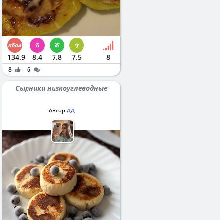
134.9
8.4
7.8
7.5
8
8
6
Сырники низкоуглеводные
Автор
ДД