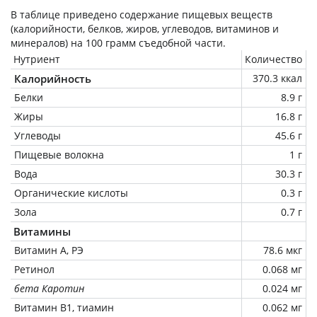
В таблице приведено содержание пищевых веществ
(калорийности, белков, жиров, углеводов, витаминов и
минералов) на
100 грамм
съедобной части.
Нутриент
Количество
Калорийность
370.3 ккал
Белки
8.9 г
Жиры
16.8 г
Углеводы
45.6 г
Пищевые волокна
1 г
Вода
30.3 г
Органические кислоты
0.3 г
Зола
0.7 г
Витамины
Витамин А, РЭ
78.6 мкг
Ретинол
0.068 мг
бета Каротин
0.024 мг
Витамин В1, тиамин
0.062 мг