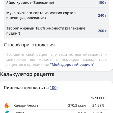
Яйцо куриное (Запекание)
150 г
Мука высшего сорта из мягких сортов
240 г
пшеницы (Запекание)
Творог жирный 18,0% жирности (Запекание
200 г
пудинг)
Способ приготовления
Составить свой рецепт с учетом потерь витаминов и
минералов вы можете с помощью калькулятора
рецептов в приложении
"Мой здоровый рацион"
.
Калькулятор рецепта
Пищевая ценность на
100
г
% от РСП
Калорийность
370.3
ккал
24.59
%
Белки
8.9
г
9.89
%