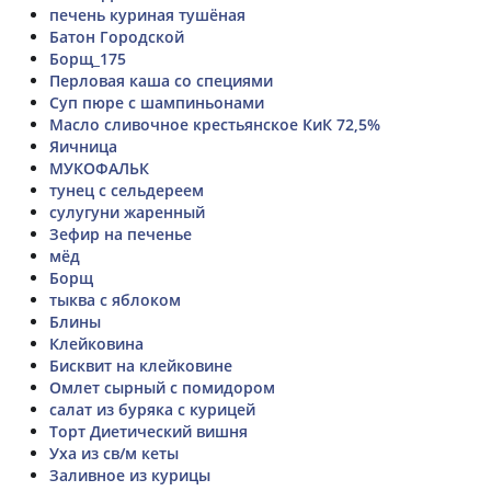
печень куриная тушёная
Батон Городской
Борщ_175
Перловая каша со специями
Суп пюре с шампиньонами
Масло сливочное крестьянское КиК 72,5%
Яичница
МУКОФАЛЬК
тунец с сельдереем
сулугуни жаренный
Зефир на печенье
мёд
Борщ
тыква с яблоком
Блины
Клейковина
Бисквит на клейковине
Омлет сырный с помидором
салат из буряка с курицей
Торт Диетический вишня
Уха из св/м кеты
Заливное из курицы