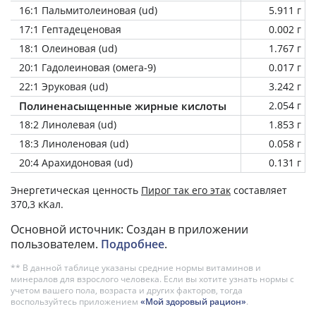
16:1 Пальмитолеиновая (ud)
5.911 г
17:1 Гептадеценовая
0.002 г
18:1 Олеиновая (ud)
1.767 г
20:1 Гадолеиновая (омега-9)
0.017 г
22:1 Эруковая (ud)
3.242 г
Полиненасыщенные жирные кислоты
2.054 г
18:2 Линолевая (ud)
1.853 г
18:3 Линоленовая (ud)
0.058 г
20:4 Арахидоновая (ud)
0.131 г
Энергетическая ценность
Пирог так его этак
составляет
370,3 кКал.
Основной источник: Создан в приложении
пользователем.
Подробнее
.
** В данной таблице указаны средние нормы витаминов и
минералов для взрослого человека. Если вы хотите узнать нормы с
учетом вашего пола, возраста и других факторов, тогда
воспользуйтесь приложением
«Мой здоровый рацион»
.