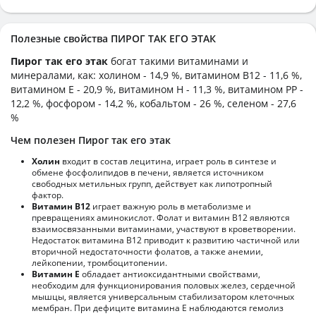
Полезные свойства ПИРОГ ТАК ЕГО ЭТАК
Пирог так его этак
богат такими витаминами и
минералами, как: холином - 14,9 %, витамином B12 - 11,6 %,
витамином E - 20,9 %, витамином H - 11,3 %, витамином PP -
12,2 %, фосфором - 14,2 %, кобальтом - 26 %, селеном - 27,6
%
Чем полезен Пирог так его этак
Холин
входит в состав лецитина, играет роль в синтезе и
обмене фосфолипидов в печени, является источником
свободных метильных групп, действует как липотропный
фактор.
Витамин В12
играет важную роль в метаболизме и
превращениях аминокислот. Фолат и витамин В12 являются
взаимосвязанными витаминами, участвуют в кроветворении.
Недостаток витамина В12 приводит к развитию частичной или
вторичной недостаточности фолатов, а также анемии,
лейкопении, тромбоцитопении.
Витамин Е
обладает антиоксидантными свойствами,
необходим для функционирования половых желез, сердечной
мышцы, является универсальным стабилизатором клеточных
мембран. При дефиците витамина Е наблюдаются гемолиз