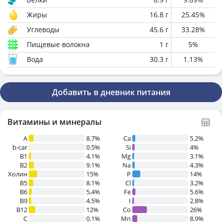
Жиры
16.8
г
25.45
%
Углеводы
45.6
г
33.28
%
Пищевые волокна
1
г
5
%
Вода
30.3
г
1.13
%
Добавить в дневник питания
Витамины и минералы
A
8.7%
Ca
5.2%
b-car
0.5%
Si
4%
В1
4.1%
Mg
3.1%
B2
9.1%
Na
4.3%
Холин
15%
P
14%
B5
8.1%
Cl
3.2%
B6
5.4%
Fe
5.6%
B9
4.5%
I
2.8%
B12
12%
Co
26%
C
0.1%
Mn
8.9%