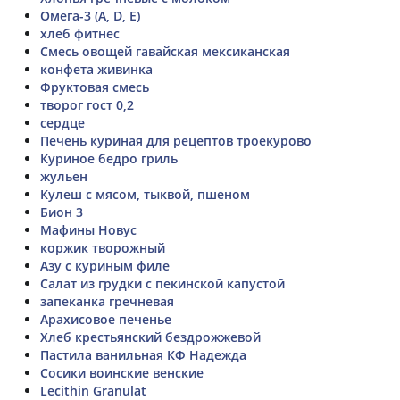
Омега-3 (А, D, E)
хлеб фитнес
Смесь овощей гавайская мексиканская
конфета живинка
Фруктовая смесь
творог гост 0,2
сердце
Печень куриная для рецептов троекурово
Куриное бедро гриль
жульен
Кулеш с мясом, тыквой, пшеном
Бион 3
Мафины Новус
коржик творожный
Азу с куриным филе
Салат из грудки с пекинской капустой
запеканка гречневая
Арахисовое печенье
Хлеб крестьянский бездрожжевой
Пастила ванильная КФ Надежда
Сосики воинские венские
Lecithin Granulat