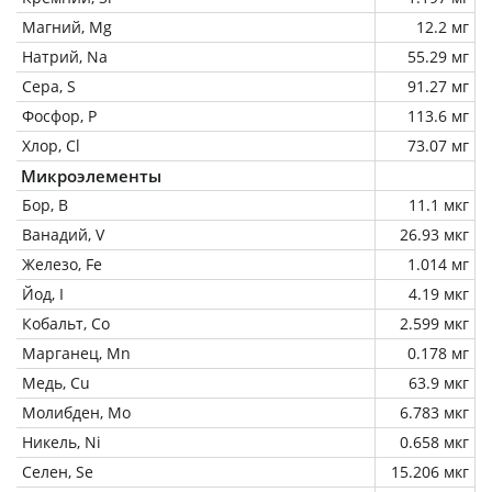
Магний, Mg
12.2 мг
Натрий, Na
55.29 мг
Сера, S
91.27 мг
Фосфор, P
113.6 мг
Хлор, Cl
73.07 мг
Микроэлементы
Бор, B
11.1 мкг
Ванадий, V
26.93 мкг
Железо, Fe
1.014 мг
Йод, I
4.19 мкг
Кобальт, Co
2.599 мкг
Марганец, Mn
0.178 мг
Медь, Cu
63.9 мкг
Молибден, Mo
6.783 мкг
Никель, Ni
0.658 мкг
Селен, Se
15.206 мкг