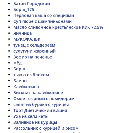
Батон Городской
Борщ_175
Перловая каша со специями
Суп пюре с шампиньонами
Масло сливочное крестьянское КиК 72,5%
Яичница
МУКОФАЛЬК
тунец с сельдереем
сулугуни жаренный
Зефир на печенье
мёд
Борщ
тыква с яблоком
Блины
Клейковина
Бисквит на клейковине
Омлет сырный с помидором
салат из буряка с курицей
Торт Диетический вишня
Уха из св/м кеты
Заливное из курицы
Рассольник с курицей и рисом