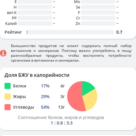
E
~
Mo
~
H
~
Se
~
вит.К
~
F
~
PP
~
Cr
~
Калий
~
Zn
~
Рейтинг
0.7
Большинство продуктов не может содержать полный набор
витаминов и минералов. Поэтому важно употреблять в пищу
разннообразные продукты, чтобы восполнять потребности
организма в витаминах и минералах.
Доля БЖУ в калорийности
Белки
17
%
4
г
Жиры
29
%
3
г
Углеводы
54
%
13
г
Соотношение белков, жиров и углеводов
1 : 0.8 : 3.3