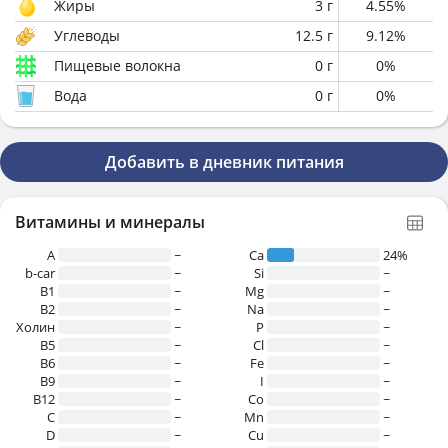
Жиры
3
г
4.55
%
Углеводы
12.5
г
9.12
%
Пищевые волокна
0
г
0
%
Вода
0
г
0
%
Добавить в дневник питания
Витамины и минералы
A
~
Ca
24%
b-car
~
Si
~
В1
~
Mg
~
B2
~
Na
~
Холин
~
P
~
B5
~
Cl
~
B6
~
Fe
~
B9
~
I
~
B12
~
Co
~
C
~
Mn
~
D
~
Cu
~