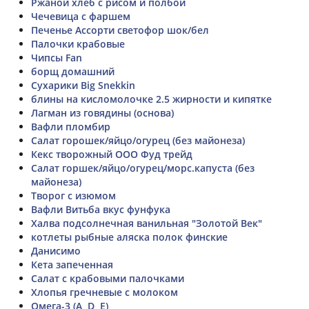
Ржаной хлеб с рисом и полбой
Чечевица с фаршем
Печенье Ассорти светофор шок/бел
Палочки крабовые
Чипсы Fan
борщ домашний
Сухарики Big Snekkin
блины на кисломолочке 2.5 жирности и кипятке
Лагман из говядины (основа)
Вафли пломбир
Салат горошек/яйцо/огурец (без майонеза)
Кекс творожный ООО Фуд трейд
Салат горшек/яйцо/огурец/морс.капуста (без
майонеза)
Творог с изюмом
Вафли Витьба вкус фунфука
Халва подсолнечная ванильная "Золотой Век"
котлеты рыбные аляска полок финские
Данисимо
Кета запеченная
Салат с крабовыми палочками
Хлопья гречневые с молоком
Омега-3 (А, D, E)