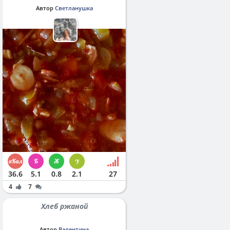
Автор
Светланушка
36.6
5.1
0.8
2.1
27
4
7
Хлеб ржаной
Автор
Валентина