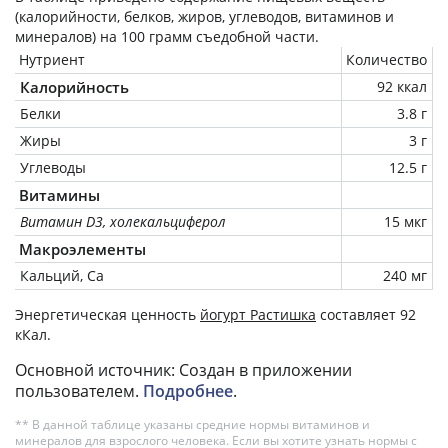
(калорийности, белков, жиров, углеводов, витаминов и
минералов) на
100 грамм
съедобной части.
Нутриент
Количество
Калорийность
92 ккал
Белки
3.8 г
Жиры
3 г
Углеводы
12.5 г
Витамины
Витамин D3, холекальциферол
15 мкг
Макроэлементы
Кальций, Ca
240 мг
Энергетическая ценность
йогурт Растишка
составляет 92
кКал.
Основной источник: Создан в приложении
пользователем.
Подробнее
.
** В данной таблице указаны средние нормы витаминов и
минералов для взрослого человека. Если вы хотите узнать нормы с