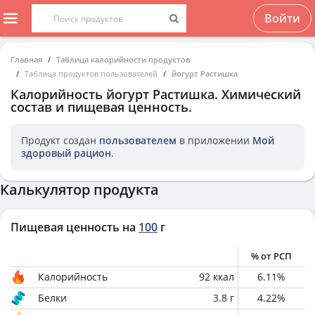
Войти
Главная
Таблица калорийности продуктов
Таблица продуктов пользователей
йогурт Растишка
Калорийность
йогурт Растишка
. Химический
состав и пищевая ценность.
Продукт создан
пользователем
в приложении
Мой
здоровый рацион
.
Калькулятор продукта
Пищевая ценность на
100
г
% от РСП
Калорийность
92
ккал
6.11
%
Белки
3.8
г
4.22
%