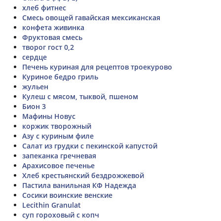
хлеб фитнес
Смесь овощей гавайская мексиканская
конфета живинка
Фруктовая смесь
творог гост 0,2
сердце
Печень куриная для рецептов троекурово
Куриное бедро гриль
жульен
Кулеш с мясом, тыквой, пшеном
Бион 3
Мафины Новус
коржик творожный
Азу с куриным филе
Салат из грудки с пекинской капустой
запеканка гречневая
Арахисовое печенье
Хлеб крестьянский бездрожжевой
Пастила ванильная КФ Надежда
Сосики воинские венские
Lecithin Granulat
суп гороховый с копч