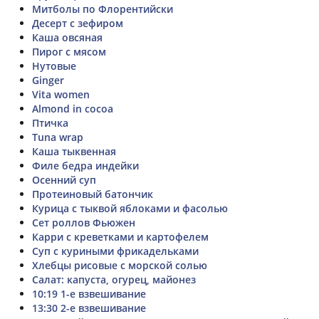
Митболы по Флорентийски
Десерт с зефиром
Каша овсяная
Пирог с мясом
Нутовые
Ginger
Vita women
Almond in cocoa
Птичка
Tuna wrap
Каша тыквенная
Филе бедра индейки
Осенний суп
Протеиновый батончик
Курица с тыквой яблоками и фасолью
Сет роллов Фьюжен
Карри с креветками и картофелем
Суп с куриными фрикадельками
Хлебцы рисовые с морской солью
Салат: капуста, огурец, майонез
10:19 1-е взвешивание
13:30 2-е взвешивание