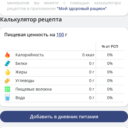
минералов вы можете с помощью калькулятора
рецептов в приложении
"Мой здоровый рацион"
.
Калькулятор рецепта
Пищевая ценность на
100
г
% от РСП
Калорийность
0
ккал
0
%
Белки
0
г
0
%
Жиры
0
г
0
%
Углеводы
0
г
0
%
Пищевые волокна
0
г
0
%
Вода
0
г
0
%
Добавить в дневник питания