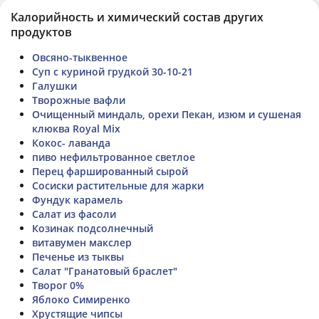
Калорийность и химический состав других
продуктов
Овсяно-тыквенное
Суп с куриной грудкой 30-10-21
Галушки
Творожные вафли
Очищенный миндаль, орехи Пекан, изюм и сушеная
клюква Royal Mix
Кокос- лаванда
пиво нефильтрованное светлое
Перец фаршированный сырой
Сосиски растительные для жарки
Фундук карамель
Салат из фасоли
Козинак подсолнечный
витавумен макслер
Печенье из тыквы
Салат "Гранатовый браслет"
Творог 0%
Яблоко Симиренко
Хрустящие чипсы