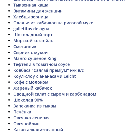
Тыквенная каша
Витамины для женщин
Хлебцы зерница
Оладьи из кабачков на рисовой муке
galletitas de agua
Шоколадный торт
Морской коктейль
Сметанник
Сырник с мукой
Манго сушеное King
Тефтели в томатном соусе
Ковбаса "Салямі преміум" н/к в/с
Коул-слоу с ананасами Leicht
Кофе с молоком
Жареный кабачок
Овощной салат с сыром и карбонадом
Шоколад 90%
Запеканка из тыквы
Печёнка
Овсянка ленивая
Овсяноблин
Какао алкализованный