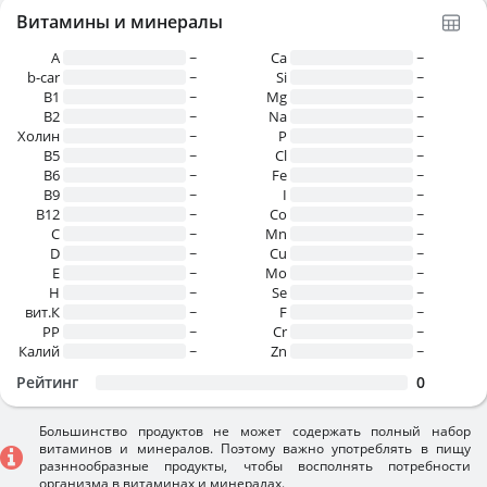
Витамины и минералы
A
~
Ca
~
b-car
~
Si
~
В1
~
Mg
~
B2
~
Na
~
Холин
~
P
~
B5
~
Cl
~
B6
~
Fe
~
B9
~
I
~
B12
~
Co
~
C
~
Mn
~
D
~
Cu
~
E
~
Mo
~
H
~
Se
~
вит.К
~
F
~
PP
~
Cr
~
Калий
~
Zn
~
Рейтинг
0
Большинство продуктов не может содержать полный набор
витаминов и минералов. Поэтому важно употреблять в пищу
разннообразные продукты, чтобы восполнять потребности
организма в витаминах и минералах.