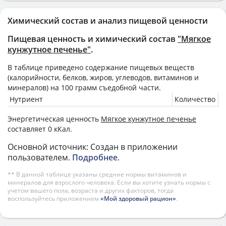
Химический состав и анализ пищевой ценности
Пищевая ценность и химический состав
"Мягкое
кунжутное печенье"
.
В таблице приведено содержание пищевых веществ
(калорийности, белков, жиров, углеводов, витаминов и
минералов) на
100 грамм
съедобной части.
Нутриент
Количество
Энергетическая ценность
Мягкое кунжутное печенье
составляет 0 кКал.
Основной источник: Создан в приложении
пользователем.
Подробнее
.
** В данной таблице указаны средние нормы витаминов и
минералов для взрослого человека. Если вы хотите узнать нормы с
учетом вашего пола, возраста и других факторов, тогда
воспользуйтесь приложением
«Мой здоровый рацион»
.