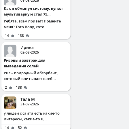
01-08-2026
Как я обманул систему, купил
мультиварку и стал 75...
Ребята, всем привет! Помните
меня? Того Вову, кото...
14
138
Ирина
02-08-2026
Рисовый завтрак для
выведения солей
Рис – природный абсорбент,
который впитывает в себ...
2
138
Тала М
31-07-2026
у людей с сайта есть какие-то
интересы, какие-то ц...
14
52