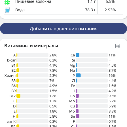
Пищевые волокна
1.1
г
5.5
%
Вода
78.3
г
2.93
%
Добавить в дневник питания
Витамины и минералы
A
2.8%
Ca
11%
b-car
0.3%
Si
~
В1
4.1%
Mg
4.5%
B2
7.8%
Na
3.7%
Холин
5.3%
P
16%
B5
7%
Cl
4.4%
B6
4.9%
Fe
1.6%
B9
1.5%
I
4.2%
B12
12%
Co
9.5%
C
1.2%
Mn
5.2%
D
0.5%
Cu
5.9%
E
1.8%
Mo
8.8%
H
5.8%
Se
11%
вит.К
0.3%
F
0.7%
PP
8.2%
Cr
3.5%