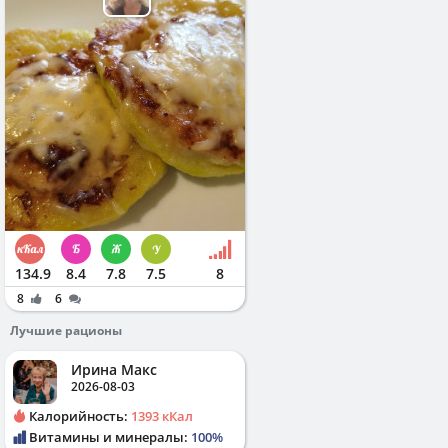
134.9
8.4
7.8
7.5
8
8
6
Лучшие рационы
Ирина Макс
2026-08-03
Калорийность:
1393 кКал
Витамины и минералы:
100%