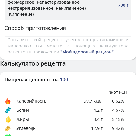
фермерское (непастеризованное,
700 г
нестрерилизованное, некипяченое)
(Кипячение)
Способ приготовления
Составить свой рецепт с учетом потерь витаминов и
минералов вы можете с помощью калькулятора
рецептов в приложении
"Мой здоровый рацион"
.
Калькулятор рецепта
Пищевая ценность на
100
г
% от РСП
Калорийность
99.7
ккал
6.62
%
Белки
4.2
г
4.67
%
Жиры
3.4
г
5.15
%
Углеводы
12.9
г
9.42
%