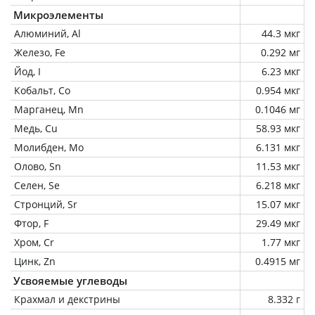
Микроэлементы
Алюминий, Al
44.3 мкг
Железо, Fe
0.292 мг
Йод, I
6.23 мкг
Кобальт, Co
0.954 мкг
Марганец, Mn
0.1046 мг
Медь, Cu
58.93 мкг
Молибден, Mo
6.131 мкг
Олово, Sn
11.53 мкг
Селен, Se
6.218 мкг
Стронций, Sr
15.07 мкг
Фтор, F
29.49 мкг
Хром, Cr
1.77 мкг
Цинк, Zn
0.4915 мг
Усвояемые углеводы
Крахмал и декстрины
8.332 г