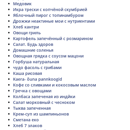
Медовик
Икра трески с копчёной скумбрией
Яблочный пирог с топинамбуром
Дрожжи неактиные мои с нутриентами
Хлеб кантри
Овощи гриль
Картофель запечённый с розмарином
Салат. Будь здоров
Домашние соленья
Овощная грядка с соусом мацони
Горбуша натуральная
чудо фасоль с грибами
Каша рисовая
Kaera- õuna pannkoogid
Кофе со сливками и кокосовым маслом
Гречка с овощами
Колбаса запеченая из индйки
Салат морковный с чесноком
Тыква запеченная
Крем-суп из шампиньонов
Сметана еко
Хлеб 7 злаков