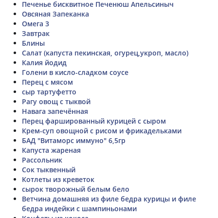
Печенье бисквитное Печенюш Апельсиныч
Овсяная Запеканка
Омега 3
Завтрак
Блины
Салат (капуста пекинская, огурец,укроп, масло)
Калия йодид
Голени в кисло-сладком соусе
Перец с мясом
сыр тартуфетто
Рагу овощ с тыквой
Навага запечённая
Перец фаршированный курицей с сыром
Крем-суп овощной с рисом и фрикадельками
БАД "Витаморс иммуно" 6,5гр
Капуста жареная
Рассольник
Сок тыквенный
Котлеты из креветок
сырок творожный белым бело
Ветчина домашняя из филе бедра курицы и филе
бедра индейки с шампиньонами