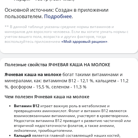
Основной источник: Создан в приложении
пользователем.
Подробнее
.
** В данной таблице указаны средние нормы витаминов и
минералов для взрослого человека. Если вы хотите узнать нормы с
учетом вашего пола, возраста и других факторов, тогда
воспользуйтесь приложением
«Мой здоровый рацион»
.
Полезные свойства ЯЧНЕВАЯ КАША НА МОЛОКЕ
Ячневая каша на молоке
богат такими витаминами и
минералами, как: витамином B12 - 12,1 %, кальцием - 11,2
%, фосфором - 15,5 %, селеном - 11,3 %
Чем полезен Ячневая каша на молоке
Витамин В12
играет важную роль в метаболизме и
превращениях аминокислот. Фолат и витамин В12 являются
взаимосвязанными витаминами, участвуют в кроветворении.
Недостаток витамина В12 приводит к развитию частичной или
вторичной недостаточности фолатов, а также анемии,
лейкопении, тромбоцитопении.
Кальций
является главной составляющей наших костей,