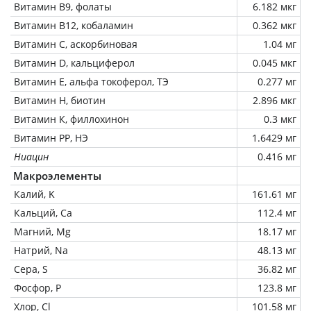
Витамин В9, фолаты
6.182 мкг
Витамин В12, кобаламин
0.362 мкг
Витамин C, аскорбиновая
1.04 мг
Витамин D, кальциферол
0.045 мкг
Витамин Е, альфа токоферол, ТЭ
0.277 мг
Витамин Н, биотин
2.896 мкг
Витамин К, филлохинон
0.3 мкг
Витамин РР, НЭ
1.6429 мг
Ниацин
0.416 мг
Макроэлементы
Калий, K
161.61 мг
Кальций, Ca
112.4 мг
Магний, Mg
18.17 мг
Натрий, Na
48.13 мг
Сера, S
36.82 мг
Фосфор, P
123.8 мг
Хлор, Cl
101.58 мг