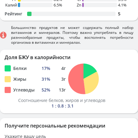
Калий
6.5%
Zn
4.1%
Рейтинг
5
Большинство продуктов не может содержать полный набор
витаминов и минералов. Поэтому важно употреблять в пищу
разннообразные продукты, чтобы восполнять потребности
организма в витаминах и минералах.
Доля БЖУ в калорийности
Белки
17
%
4
г
Жиры
31
%
3
г
Углеводы
52
%
13
г
Соотношение белков, жиров и углеводов
1 : 0.8 : 3.1
Получите персональные рекомендации
Укажите вашу цель