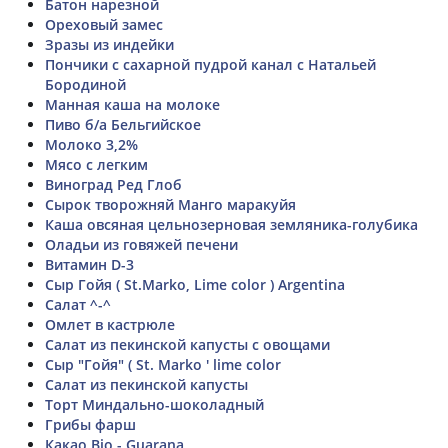
Батон нарезной
Ореховый замес
Зразы из индейки
Пончики с сахарной пудрой канал с Натальей
Бородиной
Манная каша на молоке
Пиво б/а Бельгийское
Молоко 3,2%
Мясо с легким
Виноград Ред Глоб
Сырок творожняй Манго маракуйя
Каша овсяная цельнозерновая земляника-голубика
Оладьи из говяжей печени
Витамин D-3
Сыр Гойя ( St.Marko, Lime color ) Argentina
Салат ^-^
Омлет в кастрюле
Салат из пекинской капусты с овощами
Сыр "Гойя" ( St. Marko ' lime color
Салат из пекинской капусты
Торт Миндально-шоколадный
Грибы фарш
Какао Bio - Guarana