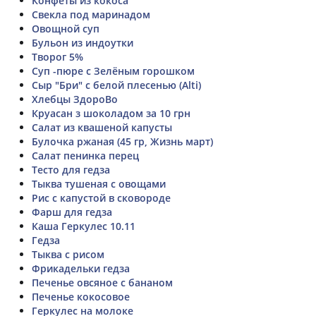
Конфеты из кокоса
Свекла под маринадом
Овощной суп
Бульон из индоутки
Творог 5%
Суп -пюре с Зелёным горошком
Сыр "Бри" с белой плесенью (Alti)
Хлебцы ЗдороВо
Круасан з шоколадом за 10 грн
Салат из квашеной капусты
Булочка ржаная (45 гр, Жизнь март)
Салат пенинка перец
Тесто для гедза
Тыква тушеная с овощами
Рис с капустой в сковороде
Фарш для гедза
Каша Геркулес 10.11
Гедза
Тыква с рисом
Фрикадельки гедза
Печенье овсяное с бананом
Печенье кокосовое
Геркулес на молоке