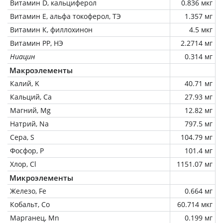
Витамин D, кальциферол
0.836 мкг
Витамин Е, альфа токоферол, ТЭ
1.357 мг
Витамин К, филлохинон
4.5 мкг
Витамин РР, НЭ
2.2714 мг
Ниацин
0.314 мг
Макроэлементы
Калий, K
40.71 мг
Кальций, Ca
27.93 мг
Магний, Mg
12.82 мг
Натрий, Na
797.5 мг
Сера, S
104.79 мг
Фосфор, P
101.4 мг
Хлор, Cl
1151.07 мг
Микроэлементы
Железо, Fe
0.664 мг
Кобальт, Co
60.714 мкг
Марганец, Mn
0.199 мг