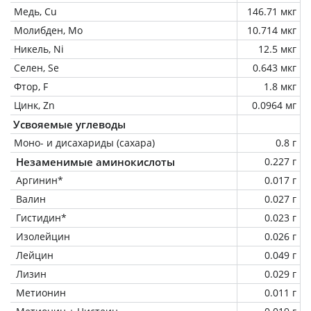
Медь, Cu
146.71 мкг
Молибден, Mo
10.714 мкг
Никель, Ni
12.5 мкг
Селен, Se
0.643 мкг
Фтор, F
1.8 мкг
Цинк, Zn
0.0964 мг
Усвояемые углеводы
Моно- и дисахариды (сахара)
0.8 г
Незаменимые аминокислоты
0.227 г
Аргинин*
0.017 г
Валин
0.027 г
Гистидин*
0.023 г
Изолейцин
0.026 г
Лейцин
0.049 г
Лизин
0.029 г
Метионин
0.011 г