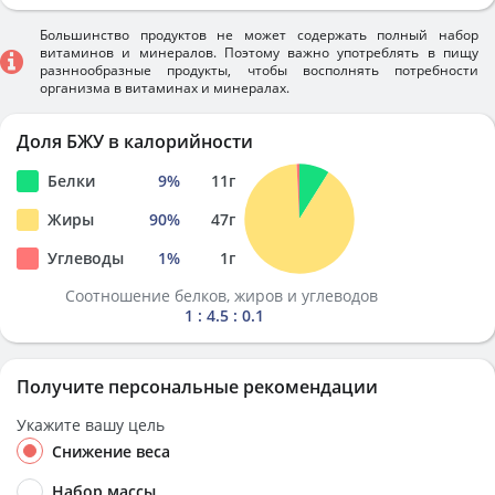
Большинство продуктов не может содержать полный набор
витаминов и минералов. Поэтому важно употреблять в пищу
разннообразные продукты, чтобы восполнять потребности
организма в витаминах и минералах.
Доля БЖУ в калорийности
Белки
9
%
11
г
Жиры
90
%
47
г
Углеводы
1
%
1
г
Соотношение белков, жиров и углеводов
1 : 4.5 : 0.1
Получите персональные рекомендации
Укажите вашу цель
Снижение веса
Набор массы