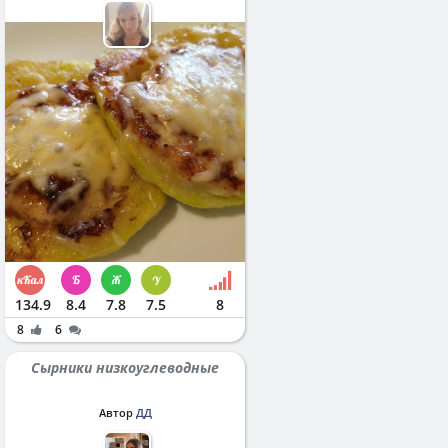
134.9
8.4
7.8
7.5
8
8
6
Сырники низкоуглеводные
Автор
ДД