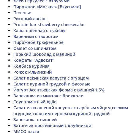
Хлеб Геркулес с отрубями
Пирожное «Москва» [Вкусвилл]
Печенье
Рисовый лаваш
Protein bar strawberry cheesecake
Каша пшённая с тыквой
Вареники с творогом
Пирожное Трюфельное
Омлет со шпинатом
Горький шоколад с малиной
Конфеты "Адвокат"
Колбаса куриная
Рожок Ильинский
Салат пекинская капуста с огурцом
Салат с куриной грудкой и фасолью
Йогурт Асентьевская ферма с вишней 1,5%
Запеканка из минтая с брокколи
Соус томатный Aglio
Салат из квашеной капусты с варёным яйцом,свежим
огурцом,сладким перцем и куриной грудкой
Запеканка с вишней
Батончик протеиновый с клубникой
МИСО паста