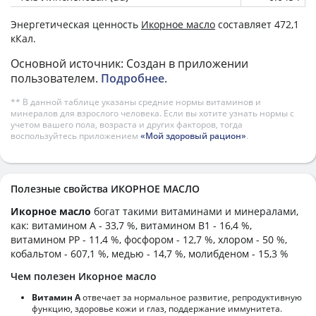
Энергетическая ценность
Икорное масло
составляет 472,1
кКал.
Основной источник: Создан в приложении
пользователем.
Подробнее
.
** В данной таблице указаны средние нормы витаминов и
минералов для взрослого человека. Если вы хотите узнать нормы с
учетом вашего пола, возраста и других факторов, тогда
воспользуйтесь приложением
«Мой здоровый рацион»
.
Полезные свойства ИКОРНОЕ МАСЛО
Икорное масло
богат такими витаминами и минералами,
как: витамином А - 33,7 %, витамином B1 - 16,4 %,
витамином PP - 11,4 %, фосфором - 12,7 %, хлором - 50 %,
кобальтом - 607,1 %, медью - 14,7 %, молибденом - 15,3 %
Чем полезен Икорное масло
Витамин А
отвечает за нормальное развитие, репродуктивную
функцию, здоровье кожи и глаз, поддержание иммунитета.