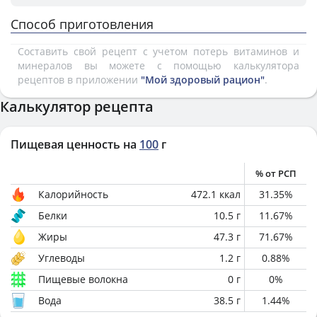
Способ приготовления
Составить свой рецепт с учетом потерь витаминов и
минералов вы можете с помощью калькулятора
рецептов в приложении
"Мой здоровый рацион"
.
Калькулятор рецепта
Пищевая ценность на
100
г
% от РСП
Калорийность
472.1
ккал
31.35
%
Белки
10.5
г
11.67
%
Жиры
47.3
г
71.67
%
Углеводы
1.2
г
0.88
%
Пищевые волокна
0
г
0
%
Вода
38.5
г
1.44
%