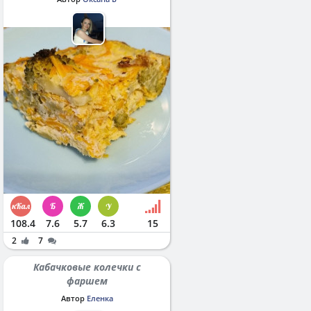
108.4
7.6
5.7
6.3
15
2
7
Кабачковые колечки с
фаршем
Автор
Еленка