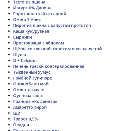
Тесто из пшена
Йогурт 0% Данона
Горох колотый отварной
Омега 3 Уник
Пирог из пшена с капустой прототип
Каша кукурузная
Сырники
Простокваша с яблоком
Щётка со свеклой, горохом и кв. капустой
Шуша
D + Calcium
Печень трески консервированная
Тыквенный хумус
Грибной суп-пюре
Овсяноблин мой
Омлет на муке
Фунчоза салат
Гранола «Кофейная»
Амаретто сироп
Щи
Творог 0,5%
Оладьи
Ризотто с креветками