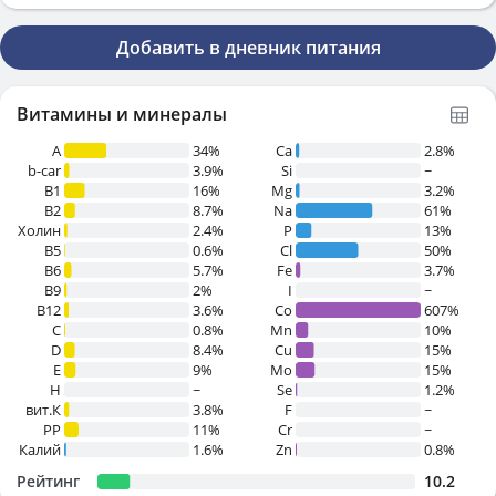
Добавить в дневник питания
Витамины и минералы
A
34%
Ca
2.8%
b-car
3.9%
Si
~
В1
16%
Mg
3.2%
B2
8.7%
Na
61%
Холин
2.4%
P
13%
B5
0.6%
Cl
50%
B6
5.7%
Fe
3.7%
B9
2%
I
~
B12
3.6%
Co
607%
C
0.8%
Mn
10%
D
8.4%
Cu
15%
E
9%
Mo
15%
H
~
Se
1.2%
вит.К
3.8%
F
~
PP
11%
Cr
~
Калий
1.6%
Zn
0.8%
Рейтинг
10.2