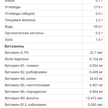
Жиры
0.7 г
Углеводы
27.6 г
Углеводы (общие)
0.6 г
Пищевые волокна
2.2 г
Вода
59.4 г
Органические кислоты
0.5 г
Зола
1.6 г
Витамины
Витамин А, РЭ
25.7 мкг
бета Каротин
0.154 мг
Витамин В1, тиамин
0.054 мг
Витамин В2, рибофлавин
0.409 мг
Витамин В4, холин
34.63 мг
Витамин В5, пантотеновая
0.457 мг
Витамин В6, пиридоксин
0.494 мг
Витамин В9, фолаты
13.472 мкг
Витамин В12, кобаламин
0.045 мкг