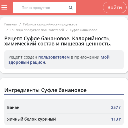
Войти
Главная
Таблица калорийности продуктов
Таблица продуктов пользователей
Суфле банановое
Рецепт
Суфле банановое
. Калорийность,
химический состав и пищевая ценность.
Рецепт создан
пользователем
в приложении
Мой
здоровый рацион
.
Ингредиенты Суфле банановое
Банан
257 г
Яичный белок куриный
113 г