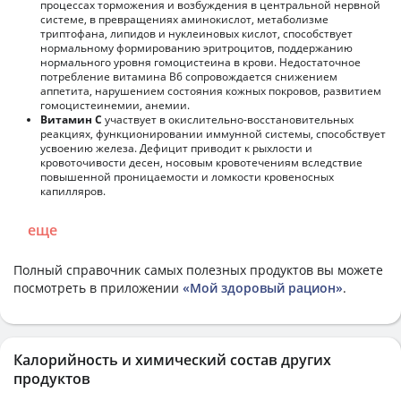
процессах торможения и возбуждения в центральной нервной
системе, в превращениях аминокислот, метаболизме
триптофана, липидов и нуклеиновых кислот, способствует
нормальному формированию эритроцитов, поддержанию
нормального уровня гомоцистеина в крови. Недостаточное
потребление витамина В6 сопровождается снижением
аппетита, нарушением состояния кожных покровов, развитием
гомоцистеинемии, анемии.
Витамин С
участвует в окислительно-восстановительных
реакциях, функционировании иммунной системы, способствует
усвоению железа. Дефицит приводит к рыхлости и
кровоточивости десен, носовым кровотечениям вследствие
повышенной проницаемости и ломкости кровеносных
капилляров.
еще
Полный справочник самых полезных продуктов вы можете
посмотреть в приложении
«Мой здоровый рацион»
.
Калорийность и химический состав других
продуктов