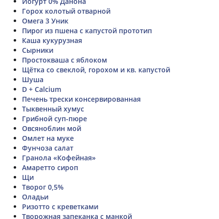
Йогурт 0% Данона
Горох колотый отварной
Омега 3 Уник
Пирог из пшена с капустой прототип
Каша кукурузная
Сырники
Простокваша с яблоком
Щётка со свеклой, горохом и кв. капустой
Шуша
D + Calcium
Печень трески консервированная
Тыквенный хумус
Грибной суп-пюре
Овсяноблин мой
Омлет на муке
Фунчоза салат
Гранола «Кофейная»
Амаретто сироп
Щи
Творог 0,5%
Оладьи
Ризотто с креветками
Творожная запеканка с манкой