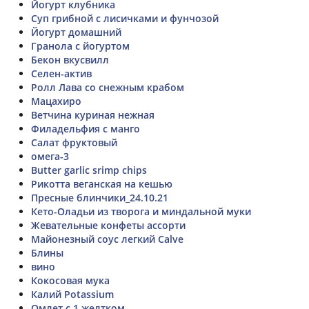
Йогурт клубника
Суп грибной с лисичками и фунчозой
Йогурт домашний
Гранола с йогуртом
Бекон вкусвилл
Селен-актив
Ролл Лава со снежным крабом
Мацахиро
Ветчина куриная нежная
Филадельфия с манго
Салат фруктовый
омега-3
Butter garlic srimp chips
Рикотта веганская на кешью
Пресные блинчики_24.10.21
Кето-Оладьи из творога и миндальной муки
Жевательные конфеты ассорти
Майонезный соус легкий Calve
Блины
вино
Кокосовая мука
Калий Potassium
Омлет с 1 желтком