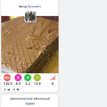
Автор
Евгений К
126.5
8.9
3.2
13.9
0
2
4
Цветаевский яблочный
пирог