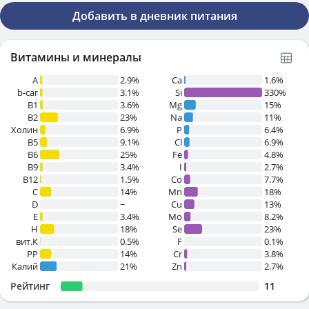
Добавить в дневник питания
Витамины и минералы
A
2.9%
Ca
1.6%
b-car
3.1%
Si
330%
В1
3.6%
Mg
15%
B2
23%
Na
11%
Холин
6.9%
P
6.4%
B5
9.1%
Cl
6.9%
B6
25%
Fe
4.8%
B9
3.4%
I
2.7%
B12
1.5%
Co
7.7%
C
14%
Mn
18%
D
~
Cu
13%
E
3.4%
Mo
8.2%
H
18%
Se
23%
вит.К
0.5%
F
0.1%
PP
14%
Cr
3.8%
Калий
21%
Zn
2.7%
Рейтинг
11