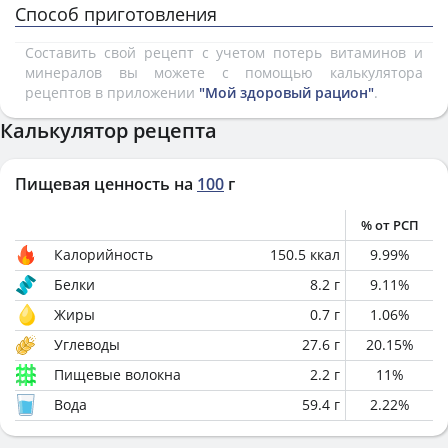
Способ приготовления
Составить свой рецепт с учетом потерь витаминов и
минералов вы можете с помощью калькулятора
рецептов в приложении
"Мой здоровый рацион"
.
Калькулятор рецепта
Пищевая ценность на
100
г
% от РСП
Калорийность
150.5
ккал
9.99
%
Белки
8.2
г
9.11
%
Жиры
0.7
г
1.06
%
Углеводы
27.6
г
20.15
%
Пищевые волокна
2.2
г
11
%
Вода
59.4
г
2.22
%