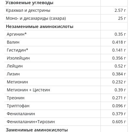
Усвояемые углеводы
Крахмал и декстрины
2.57 г
Моно- и дисахариды (сахара)
25 г
Незаменимые аминокислоты
Аргинин*
0.35 г
Валин
0.418 г
Гистидин*
0.141 г
Изолейцин
0.356 г
Лейцин
0.52 г
Лизин
0.384 г
Метионин
0.232 г
Метионин + Цистеин
0.39 г
Треонин
0.271 г
Триптофан
0.096 г
Фенилаланин
0.379 г
Фенилаланин+Тирозин
0.605 г
Заменимые аминокислоты