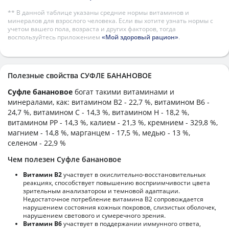
** В данной таблице указаны средние нормы витаминов и
минералов для взрослого человека. Если вы хотите узнать нормы с
учетом вашего пола, возраста и других факторов, тогда
воспользуйтесь приложением
«Мой здоровый рацион»
.
Полезные свойства СУФЛЕ БАНАНОВОЕ
Суфле банановое
богат такими витаминами и
минералами, как: витамином B2 - 22,7 %, витамином B6 -
24,7 %, витамином C - 14,3 %, витамином H - 18,2 %,
витамином PP - 14,3 %, калием - 21,3 %, кремнием - 329,8 %,
магнием - 14,8 %, марганцем - 17,5 %, медью - 13 %,
селеном - 22,9 %
Чем полезен Суфле банановое
Витамин В2
участвует в окислительно-восстановительных
реакциях, способствует повышению восприимчивости цвета
зрительным анализатором и темновой адаптации.
Недостаточное потребление витамина В2 сопровождается
нарушением состояния кожных покровов, слизистых оболочек,
нарушением светового и сумеречного зрения.
Витамин В6
участвует в поддержании иммунного ответа,