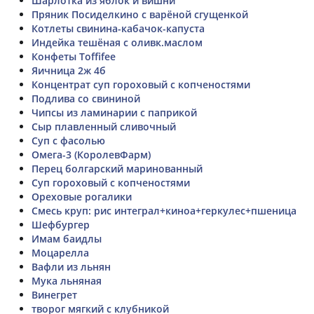
Шарлотка из яблок и вишни
Пряник Посиделкино с варёной сгущенкой
Котлеты свинина-кабачок-капуста
Индейка тешёная с оливк.маслом
Конфеты Toffifee
Яичница 2ж 4б
Концентрат суп гороховый с копченостями
Подлива со свининой
Чипсы из ламинарии с паприкой
Сыр плавленный сливочный
Суп с фасолью
Омега-3 (КоролевФарм)
Перец болгарский маринованный
Суп гороховый с копченостями
Ореховые рогалики
Смесь круп: рис интеграл+киноа+геркулес+пшеница
Шефбургер
Имам баидлы
Моцарелла
Вафли из льнян
Мука льняная
Винегрет
творог мягкий с клубникой