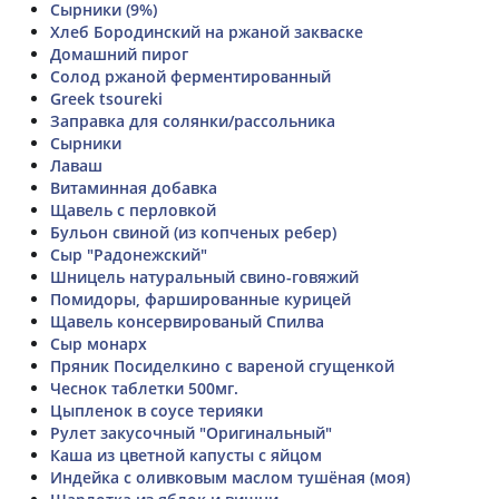
Сырники (9%)
Хлеб Бородинский на ржаной закваске
Домашний пирог
Солод ржаной ферментированный
Greek tsoureki
Заправка для солянки/рассольника
Сырники
Лаваш
Витаминная добавка
Щавель с перловкой
Бульон свиной (из копченых ребер)
Сыр "Радонежский"
Шницель натуральный свино-говяжий
Помидоры, фаршированные курицей
Щавель консервированый Спилва
Сыр монарх
Пряник Посиделкино с вареной сгущенкой
Чеснок таблетки 500мг.
Цыпленок в соусе терияки
Рулет закусочный "Оригинальный"
Каша из цветной капусты с яйцом
Индейка с оливковым маслом тушёная (моя)