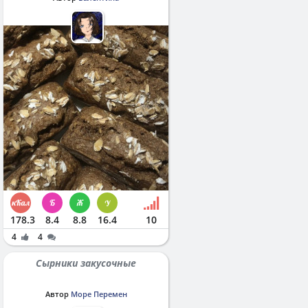
178.3
8.4
8.8
16.4
10
4
4
Сырники закусочные
Автор
Море Перемен