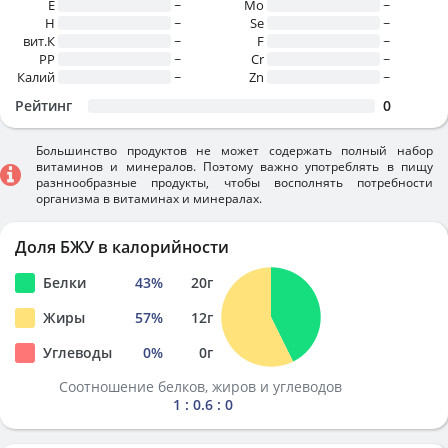
E
~
Mo
~
H
~
Se
~
вит.К
~
F
~
PP
~
Cr
~
Калий
~
Zn
~
Рейтинг
0
Большинство продуктов не может содержать полный набор
витаминов и минералов. Поэтому важно употреблять в пищу
разннообразные продукты, чтобы восполнять потребности
организма в витаминах и минералах.
Доля БЖУ в калорийности
Белки
43
%
20
г
Жиры
57
%
12
г
Углеводы
0
%
0
г
Соотношение белков, жиров и углеводов
1 : 0.6 : 0