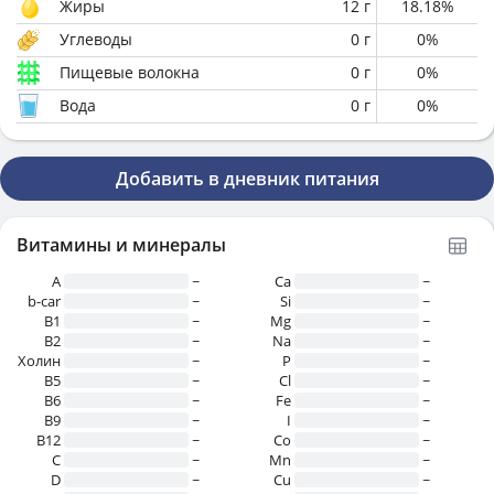
Жиры
12
г
18.18
%
Углеводы
0
г
0
%
Пищевые волокна
0
г
0
%
Вода
0
г
0
%
Добавить в дневник питания
Витамины и минералы
A
~
Ca
~
b-car
~
Si
~
В1
~
Mg
~
B2
~
Na
~
Холин
~
P
~
B5
~
Cl
~
B6
~
Fe
~
B9
~
I
~
B12
~
Co
~
C
~
Mn
~
D
~
Cu
~