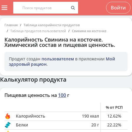
Войти
Главная
Таблица калорийности продуктов
Таблица продуктов пользователей
Свинина на косточке
Калорийность
Свинина на косточке
.
Химический состав и пищевая ценность.
Продукт создан
пользователем
в приложении
Мой
здоровый рацион
.
Калькулятор продукта
Пищевая ценность на
100
г
% от РСП
Калорийность
190
ккал
12.62
%
Белки
20
г
22.22
%