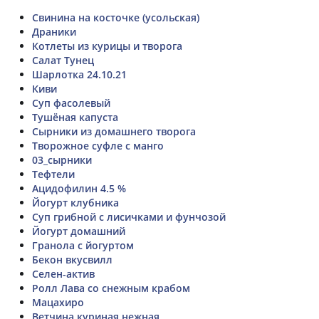
Свинина на косточке (усольская)
Драники
Котлеты из курицы и творога
Салат Тунец
Шарлотка 24.10.21
Киви
Суп фасолевый
Тушёная капуста
Сырники из домашнего творога
Творожное суфле с манго
03_сырники
Тефтели
Ацидофилин 4.5 %
Йогурт клубника
Суп грибной с лисичками и фунчозой
Йогурт домашний
Гранола с йогуртом
Бекон вкусвилл
Селен-актив
Ролл Лава со снежным крабом
Мацахиро
Ветчина куриная нежная