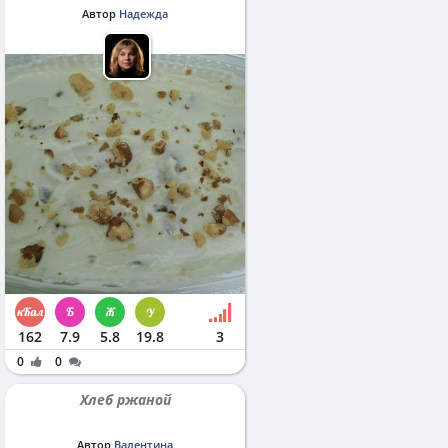
Автор
Надежда
162
7.9
5.8
19.8
3
0
0
Хлеб ржаной
Автор
Валентина