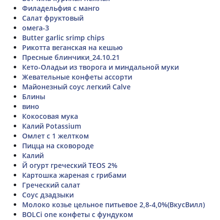
Филадельфия с манго
Салат фруктовый
омега-3
Butter garlic srimp chips
Рикотта веганская на кешью
Пресные блинчики_24.10.21
Кето-Оладьи из творога и миндальной муки
Жевательные конфеты ассорти
Майонезный соус легкий Calve
Блины
вино
Кокосовая мука
Калий Potassium
Омлет с 1 желтком
Пицца на сковороде
Калий
Й огурт греческий TEOS 2%
Картошка жареная с грибами
Греческий салат
Соус дзадзыки
Молоко козье цельное питьевое 2,8-4,0%(ВкусВилл)
BOLCi one конфеты с фундуком