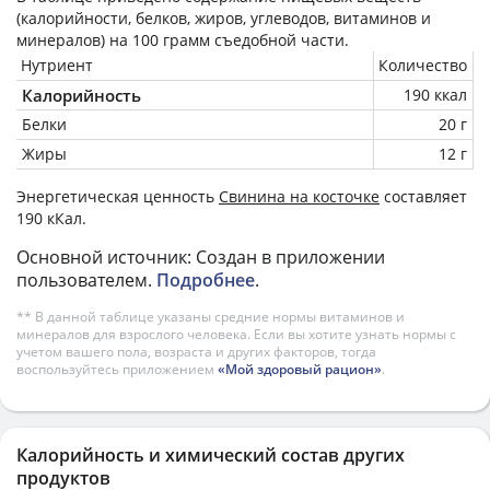
(калорийности, белков, жиров, углеводов, витаминов и
минералов) на
100 грамм
съедобной части.
Нутриент
Количество
Калорийность
190 ккал
Белки
20 г
Жиры
12 г
Энергетическая ценность
Свинина на косточке
составляет
190 кКал.
Основной источник: Создан в приложении
пользователем.
Подробнее
.
** В данной таблице указаны средние нормы витаминов и
минералов для взрослого человека. Если вы хотите узнать нормы с
учетом вашего пола, возраста и других факторов, тогда
воспользуйтесь приложением
«Мой здоровый рацион»
.
Калорийность и химический состав других
продуктов