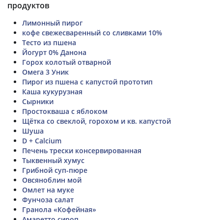
продуктов
Лимонный пирог
кофе свежесваренный со сливками 10%
Тесто из пшена
Йогурт 0% Данона
Горох колотый отварной
Омега 3 Уник
Пирог из пшена с капустой прототип
Каша кукурузная
Сырники
Простокваша с яблоком
Щётка со свеклой, горохом и кв. капустой
Шуша
D + Calcium
Печень трески консервированная
Тыквенный хумус
Грибной суп-пюре
Овсяноблин мой
Омлет на муке
Фунчоза салат
Гранола «Кофейная»
Амаретто сироп