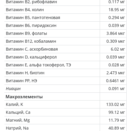
Витамин В2, рибофлавин
0.117 мг
Витамин В4, холин
18.95 мг
Витамин В5, пантотеновая
0.294 мг
Витамин В6, пиридоксин
0.039 мг
Витамин В9, фолаты
3.864 мкг
Витамин В12, кобаламин
0.309 мкг
Витамин C, аскорбиновая
6.02 мг
Витамин D, кальциферол
0.039 мкг
Витамин Е, альфа токоферол, ТЭ
0.028 мг
Витамин Н, биотин
2.473 мкг
Витамин РР, НЭ
0.6461 мг
Ниацин
0.091 мг
Макроэлементы
Калий, K
133.02 мг
Кальций, Ca
99.12 мг
Магний, Mg
11.79 мг
Натрий, Na
40.89 мг