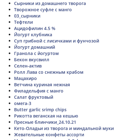
Сырники из домашнего творога
Творожное суфле с манго
03_сырники
Тефтели
Ацидофилин 4.5 %
Йогурт клубника
Суп грибной с лисичками и фунчозой
Йогурт домашний
Гранола с йогуртом
Бекон вкусвилл
Селен-актив
Ролл Лава со снежным крабом
Мацахиро
Ветчина куриная нежная
Филадельфия с манго
Салат фруктовый
омега-3
Butter garlic srimp chips
Рикотта веганская на кешью
Пресные блинчики_24.10.21
Кето-Оладьи из творога и миндальной муки
Жевательные конфеты ассорти