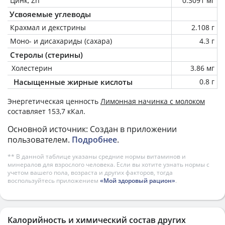
Цинк, Zn
0.3091 мг
Усвояемые углеводы
Крахмал и декстрины
2.108 г
Моно- и дисахариды (сахара)
4.3 г
Стеролы (стерины)
Холестерин
3.86 мг
Насыщенные жирные кислоты
0.8 г
Энергетическая ценность
Лимонная начинка с молоком
составляет 153,7 кКал.
Основной источник: Создан в приложении
пользователем.
Подробнее
.
** В данной таблице указаны средние нормы витаминов и
минералов для взрослого человека. Если вы хотите узнать нормы с
учетом вашего пола, возраста и других факторов, тогда
воспользуйтесь приложением
«Мой здоровый рацион»
.
Калорийность и химический состав других