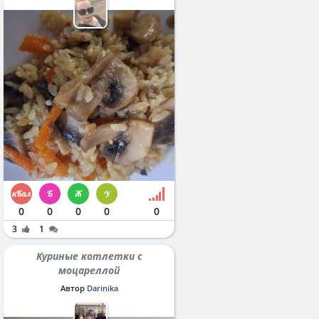
0
0
0
0
0
3
1
Куриные котлетки с
моцареллой
Автор
Darinika