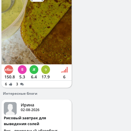
150.8
5.3
6.4
17.9
6
6
3
Интересные блоги
Ирина
02-08-2026
Рисовый завтрак для
выведения солей
Рис – природный абсорбент,