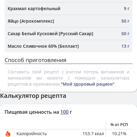
Крахмал картофельный
9 г
Яйцо [Агрокомплекс]
50 г
Сахар Белый Кусковой [Русский Сахар]
50 г
Масло Сливочное 60% [Беллакт]
13 г
Способ приготовления
Составить свой рецепт с учетом потерь витаминов и
минералов вы можете с помощью калькулятора
рецептов в приложении
"Мой здоровый рацион"
.
Калькулятор рецепта
Пищевая ценность на
100
г
% от РСП
Калорийность
153.7
ккал
10.21
%