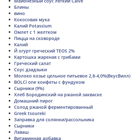
Майонезный соус легкий Calve
Блины
вино
Кокосовая мука
Калий Potassium
Омлет с 1 желтком
Пицца на сковороде
Калий
Й огурт греческий TEOS 2%
Картошка жареная с грибами
Греческий салат
Соус дзадзыки
Молоко козье цельное питьевое 2,8-4,0%(ВкусВилл)
BOLCi one конфеты с фундуком
Сырники (9%)
Хлеб Бородинский на ржаной закваске
Домашний пирог
Солод ржаной ферментированный
Greek tsoureki
Заправка для солянки/рассольника
Сырники
Лаваш
Витаминная добавка