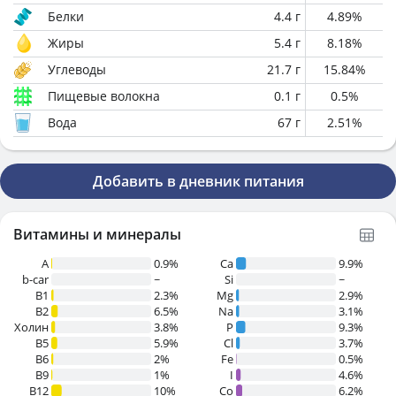
Белки
4.4
г
4.89
%
Жиры
5.4
г
8.18
%
Углеводы
21.7
г
15.84
%
Пищевые волокна
0.1
г
0.5
%
Вода
67
г
2.51
%
Добавить в дневник питания
Витамины и минералы
A
0.9%
Ca
9.9%
b-car
~
Si
~
В1
2.3%
Mg
2.9%
B2
6.5%
Na
3.1%
Холин
3.8%
P
9.3%
B5
5.9%
Cl
3.7%
B6
2%
Fe
0.5%
B9
1%
I
4.6%
B12
10%
Co
6.2%