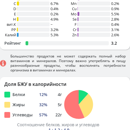
C
6.7%
Mn
0.2%
D
0.4%
Cu
0.9%
E
0.2%
Mo
5.5%
H
4.9%
Se
2.8%
вит.К
~
F
0.4%
PP
3.2%
Cr
3.1%
Калий
5.3%
Zn
2.6%
Рейтинг
3.2
Большинство продуктов не может содержать полный набор
витаминов и минералов. Поэтому важно употреблять в пищу
разннообразные продукты, чтобы восполнять потребности
организма в витаминах и минералах.
Доля БЖУ в калорийности
Белки
12
%
4
г
Жиры
32
%
5
г
Углеводы
57
%
22
г
Соотношение белков, жиров и углеводов
1 : 1.2 : 4.9