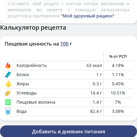
Составить свой рецепт с учетом потерь витаминов и
минералов вы можете с помощью калькулятора
рецептов в приложении
"Мой здоровый рацион"
.
Калькулятор рецепта
Пищевая ценность на
100
г
% от РСП
Калорийность
63
ккал
4.18
%
Белки
1
г
1.11
%
Жиры
0.3
г
0.45
%
Углеводы
14.4
г
10.51
%
Пищевые волокна
1.4
г
7
%
Вода
82.4
г
3.08
%
Добавить в дневник питания