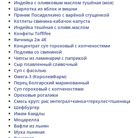
Индейка с оливковым маслом тушёная (моя)
Шарлотка из яблок и вишни
Пряник Посиделкино с варёной сгущенкой
Котлеты свинина-кабачок-капуста
Индейка тешёная с оливк.маслом
Конфеты Toffifee
Яичница 2ж 4б
Концентрат суп гороховый с копченостями
Подлива со свининой
Чипсы из ламинарии с паприкой
Сыр плавленный сливочный
Суп с фасолью
Омега-3 (КоролевФарм)
Перец болгарский маринованный
Суп гороховый с копченостями
Ореховые рогалики
Смесь круп: рис интеграл+киноа+геркулес+пшеница
Шефбургер
Имам баидлы
Моцарелла
Вафли из льнян
Мука льняная