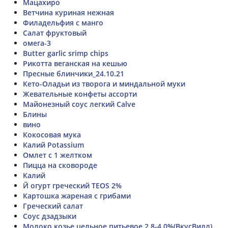
Мацахиро
Ветчина куриная нежная
Филадельфия с манго
Салат фруктовый
омега-3
Butter garlic srimp chips
Рикотта веганская на кешью
Пресные блинчики_24.10.21
Кето-Оладьи из творога и миндальной муки
Жевательные конфеты ассорти
Майонезный соус легкий Calve
Блины
вино
Кокосовая мука
Калий Potassium
Омлет с 1 желтком
Пицца на сковороде
Калий
Й огурт греческий TEOS 2%
Картошка жареная с грибами
Греческий салат
Соус дзадзыки
Молоко козье цельное питьевое 2,8-4,0%(ВкусВилл)