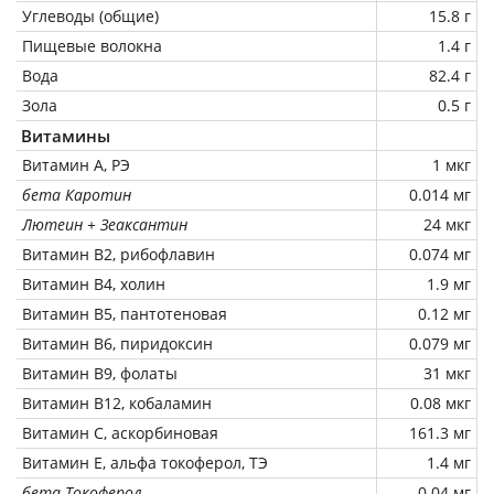
Углеводы (общие)
15.8 г
Пищевые волокна
1.4 г
Вода
82.4 г
Зола
0.5 г
Витамины
Витамин А, РЭ
1 мкг
бета Каротин
0.014 мг
Лютеин + Зеаксантин
24 мкг
Витамин В2, рибофлавин
0.074 мг
Витамин В4, холин
1.9 мг
Витамин В5, пантотеновая
0.12 мг
Витамин В6, пиридоксин
0.079 мг
Витамин В9, фолаты
31 мкг
Витамин В12, кобаламин
0.08 мкг
Витамин C, аскорбиновая
161.3 мг
Витамин Е, альфа токоферол, ТЭ
1.4 мг
бета Токоферол
0.04 мг