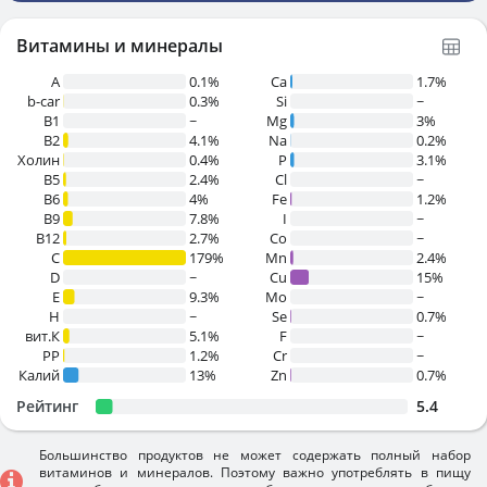
Витамины и минералы
A
0.1%
Ca
1.7%
b-car
0.3%
Si
~
В1
~
Mg
3%
B2
4.1%
Na
0.2%
Холин
0.4%
P
3.1%
B5
2.4%
Cl
~
B6
4%
Fe
1.2%
B9
7.8%
I
~
B12
2.7%
Co
~
C
179%
Mn
2.4%
D
~
Cu
15%
E
9.3%
Mo
~
H
~
Se
0.7%
вит.К
5.1%
F
~
PP
1.2%
Cr
~
Калий
13%
Zn
0.7%
Рейтинг
5.4
Большинство продуктов не может содержать полный набор
витаминов и минералов. Поэтому важно употреблять в пищу