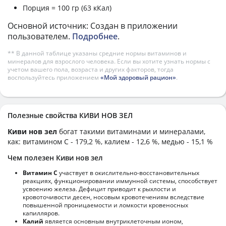
Порция = 100 гр (63 кКал)
Основной источник: Создан в приложении
пользователем.
Подробнее
.
** В данной таблице указаны средние нормы витаминов и
минералов для взрослого человека. Если вы хотите узнать нормы с
учетом вашего пола, возраста и других факторов, тогда
воспользуйтесь приложением
«Мой здоровый рацион»
.
Полезные свойства КИВИ НОВ ЗЕЛ
Киви нов зел
богат такими витаминами и минералами,
как: витамином C - 179,2 %, калием - 12,6 %, медью - 15,1 %
Чем полезен Киви нов зел
Витамин С
участвует в окислительно-восстановительных
реакциях, функционировании иммунной системы, способствует
усвоению железа. Дефицит приводит к рыхлости и
кровоточивости десен, носовым кровотечениям вследствие
повышенной проницаемости и ломкости кровеносных
капилляров.
Калий
является основным внутриклеточным ионом,