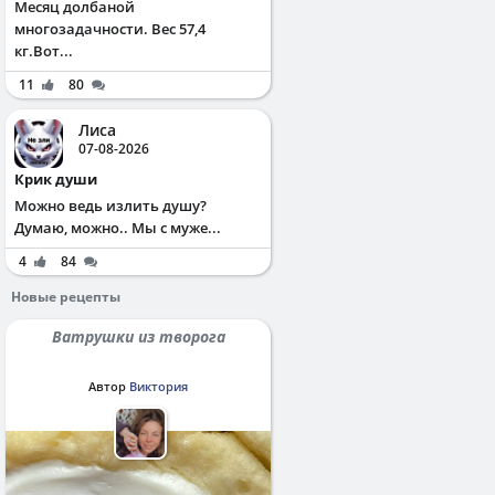
Месяц долбаной
многозадачности. Вес 57,4
кг.Вот...
11
80
Лиса
07-08-2026
Крик души
Можно ведь излить душу?
Думаю, можно.. Мы с муже...
4
84
Новые рецепты
Ватрушки из творога
Автор
Виктория