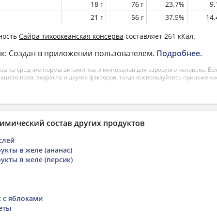
18 г
76 г
23.7%
9
21 г
56 г
37.5%
14
ность
Сайра тихоокеанская консерва
составляет 261 кКал.
к: Создан в приложении пользователем.
Подробнее
.
азаны средние нормы витаминов и минералов для взрослого человека. Есл
вашего пола, возраста и других факторов, тогда воспользуйтесь приложен
имический состав других продуктов
слей
укты в желе (ананас)
укты в желе (персик)
 с яблоками
еты