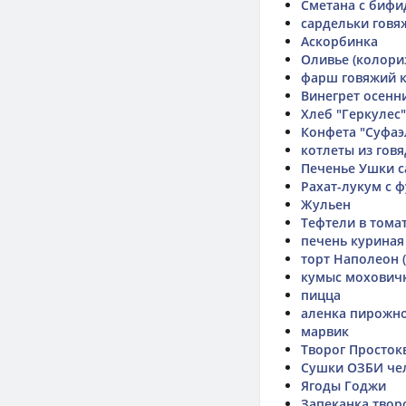
Сметана с биф
сардельки гов
Аскорбинка
Оливье (колори
фарш говяжий к
Винегрет осенн
Хлеб "Геркулес
Конфета "Суфаэ
котлеты из гов
Печенье Ушки 
Рахат-лукум с 
Жульен
Тефтели в тома
печень куриная
торт Наполеон 
кумыс мохович
пицца
аленка пирожн
марвик
Творог Просток
Сушки ОЗБИ че
Ягоды Годжи
Запеканка твор