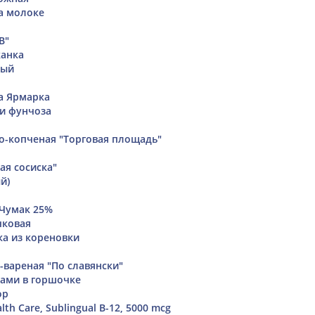
а молоке
В"
канка
ный
а Ярмарка
и фунчоза
о-копченая "Торговая площадь"
ая сосиска"
й)
 Чумак 25%
чковая
а из кореновки
-вареная "По славянски"
бами в горшочке
ор
lth Care, Sublingual B-12, 5000 mcg