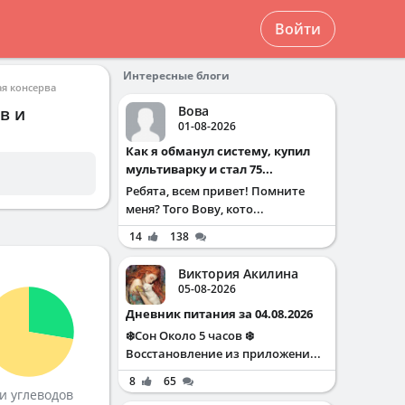
Войти
Интересные блоги
ая консерва
Вова
в и
01-08-2026
Как я обманул систему, купил
мультиварку и стал 75...
Ребята, всем привет! Помните
меня? Того Вову, кото...
14
138
Виктория Акилина
05-08-2026
Дневник питания за 04.08.2026
❄️Сон Около 5 часов ❄️
Восстановление из приложени...
8
65
и углеводов