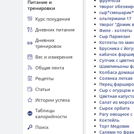
фрунчоза
Питание и
творог обезжир
тренировки
сыр*смешарик*
ольтермани 17
Курс похудения
творог "Домик в
Дневник питания
Филе - котлеты
Сыр Пармезан
Дневник
Котлеты по мин
тренировок
Брусника с йог
кабачок фарши
Вес и измерения
Супчик с цветн
Шампиньоны фа
Общая лента
Колбаса домаш
Рецепты
Солянка легкая
Перец фаршир
Статьи
Сыр с огурцом 
Цветная капуста
Истории успеха
Салат из морск
Сырок орбита
Таблицы
Рагу овощное 
калорийности
Коктейль
Торт Медовик
Поиск
Салями по фра