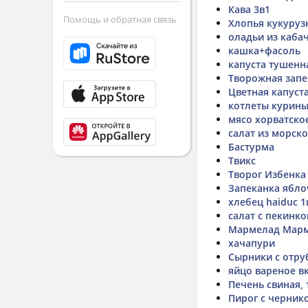
Кава 3в1
Помощь и обратная связь
Хлопья кукуруз
оладьи из каба
кашка+фасоль
капуста тушенн
Творожная запе
Цветная капуста
котлеты курин
мясо хорватско
салат из морск
Бастурма
Твикс
Творог Избенка
Запеканка ябло
хлебец haiduc 1
салат с пекинкой
Мармелад Марме
хачапури
Сырники с отру
яйцо вареное в
Печень свиная,
Пирог с черник