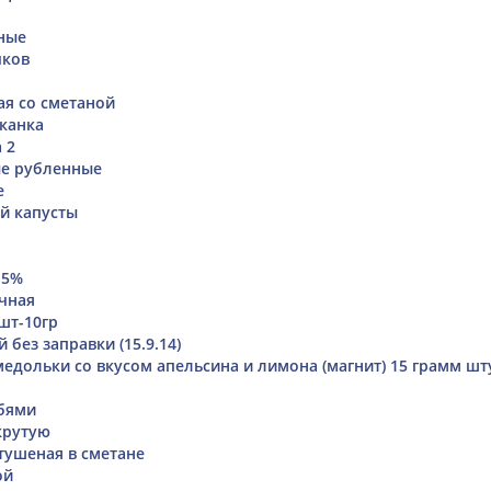
ные
чков
ая со сметаной
канка
 2
ые рубленные
е
ой капусты
 5%
чная
шт-10гр
 без заправки (15.9.14)
дольки со вкусом апельсина и лимона (магнит) 15 грамм шт
бями
крутую
 тушеная в сметане
ой