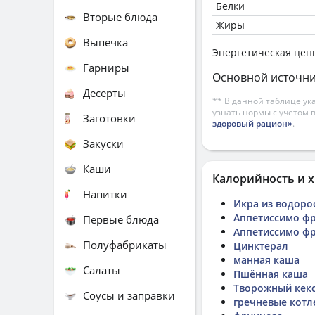
Белки
Вторые блюда
Жиры
Выпечка
Энергетическая цен
Гарниры
Основной источни
Десерты
** В данной таблице ук
узнать нормы с учетом 
Заготовки
здоровый рацион»
.
Закуски
Каши
Калорийность и х
Напитки
Икра из водоро
Аппетиссимо фр
Первые блюда
Аппетиссимо фр
Полуфабрикаты
Цинктерал
манная каша
Салаты
Пшённая каша
Творожный кекс
Соусы и заправки
гречневые котл