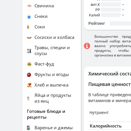
вит.К
~
Свинина
PP
~
Калий
~
Снеки
Рейтинг
Соки
Большинство прод
Сосиски и колбаса
полный набор вита
важно употребля
Травы, специи и
продукты, чтобы
соусы
организма в витами
Фаст-фуд
Химический сост
Фрукты и ягоды
Пищевая ценност
Хлеб и выпечка
В таблице приведено
Яйца и продукты
витаминов и минера
из яиц
Готовые блюда и
Нутриент
рецепты
Калорийность
Варенье и джемы