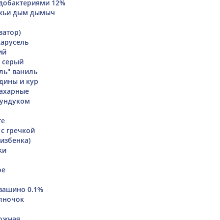
идобактериями 12%
яжьи дым дымыч
затор)
арусель
ий
" серый
ль" ваниль
ядины и кур
сахарные
фундуком
те
 с гречкой
(избенка)
ки
ое
вашино 0.1%
лночок
ожная