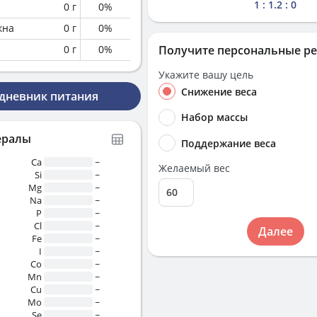
1 : 1.2 : 0
0
г
0
%
кна
0
г
0
%
0
г
0
%
Получите персональные р
Укажите вашу цель
Снижение веса
 дневник питания
Набор массы
ералы
Поддержание веса
Ca
~
Желаемый вес
Si
~
Mg
~
Na
~
P
~
Cl
~
Далее
Fe
~
I
~
Co
~
Mn
~
Cu
~
Mo
~
Se
~