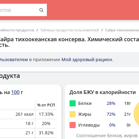
рийности продуктов
Таблица продуктов пользователей
Сайра тихоокеанск
Сайра тихоокеанская консерва
. Химический соста
ть.
льзователем
в приложении
Мой здоровый рацион
.
одукта
ь на
100
г
Доля БЖУ в калорийности
Белки
28
%
18
г
% от РСП
261
ккал
17.33
%
Жиры
72
%
21
г
18
г
20
%
Углеводы
0
%
0
г
21
г
31.82
%
Соотношение белков, жиров 