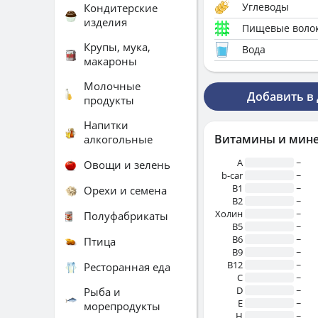
Углеводы
Кондитерские
изделия
Пищевые воло
Крупы, мука,
Вода
макароны
Молочные
Добавить в
продукты
Напитки
Витамины и мин
алкогольные
A
~
Овощи и зелень
b-car
~
В1
~
Орехи и семена
B2
~
Холин
~
Полуфабрикаты
B5
~
B6
~
Птица
B9
~
B12
~
Ресторанная еда
C
~
D
~
Рыба и
E
~
морепродукты
H
~