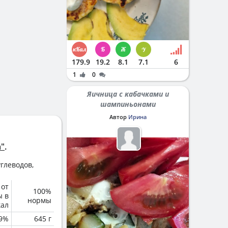
179.9
19.2
8.1
7.1
6
1
0
Яичница с кабачками и
шампиньонами
Автор
Ирина
а"
.
глеводов,
 от
100%
ы в
нормы
кал
.9%
645 г