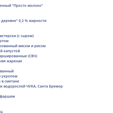
енный "Просто молоко"
 деревне" 0,2 % жирности
истерски (с сыром)
уртом
рованный мясом и рисом
ой капустой
ршированные (СВЧ)
няя жареная
ованный
и укропом
 в сметане
их водорослей ЧУКА, Санта Бремор
с фаршем
нц