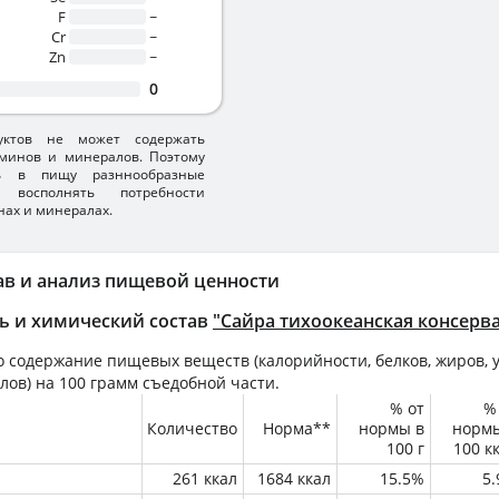
F
~
Cr
~
Zn
~
0
уктов не может содержать
минов и минералов. Поэтому
ть в пищу разннообразные
 восполнять потребности
нах и минералах.
ав и анализ пищевой ценности
ь и химический состав
"Сайра тихоокеанская консерв
 содержание пищевых веществ (калорийности, белков, жиров, у
лов) на
100 грамм
съедобной части.
% от
%
Количество
Норма**
нормы в
норм
100 г
100 к
261 ккал
1684 ккал
15.5%
5