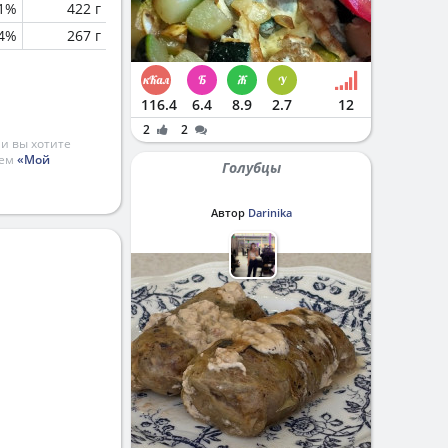
.1%
422 г
.4%
267 г
116.4
6.4
8.9
2.7
12
2
2
и вы хотите
ием
«Мой
Голубцы
Автор
Darinika