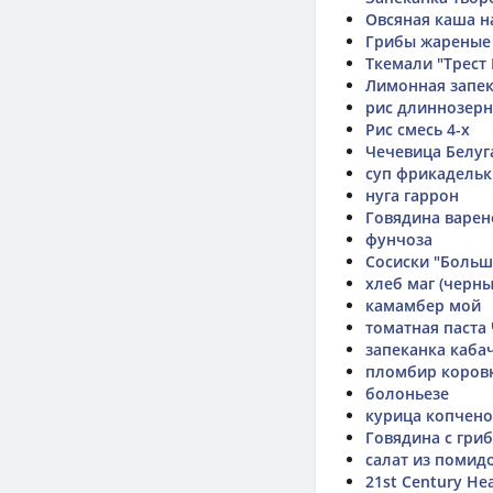
Овсяная каша н
Грибы жареные
Ткемали "Трест 
Лимонная запе
рис длиннозер
Рис смесь 4-х
Чечевица Белуг
суп фрикадельк
нуга гаррон
Говядина варен
фунчоза
Сосиски "Больш
хлеб маг (черны
камамбер мой
томатная паста
запеканка каба
пломбир коровк
болоньезе
курица копчено
Говядина с гри
салат из помид
21st Century Hea