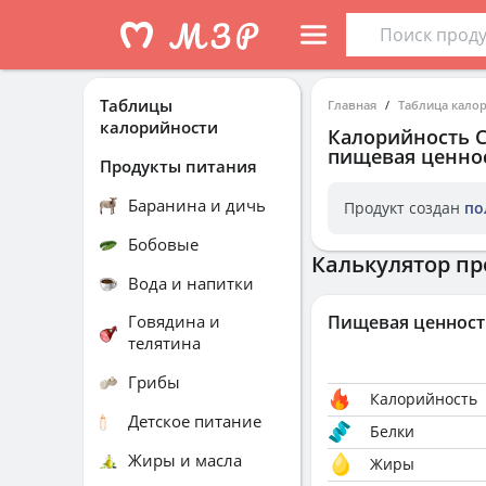
Таблицы
Главная
Таблица кало
калорийности
Калорийность
пищевая ценнос
Продукты питания
Баранина и дичь
Продукт создан
по
Бобовые
Калькулятор пр
Вода и напитки
Говядина и
Пищевая ценност
телятина
Грибы
Калорийность
Детское питание
Белки
Жиры и масла
Жиры