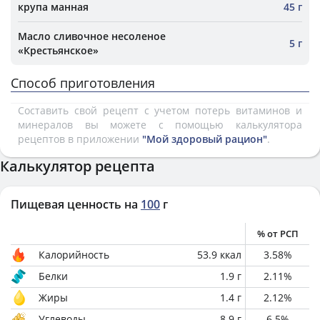
крупа манная
45 г
Масло сливочное несоленое
5 г
«Крестьянское»
Способ приготовления
Составить свой рецепт с учетом потерь витаминов и
минералов вы можете с помощью калькулятора
рецептов в приложении
"Мой здоровый рацион"
.
Калькулятор рецепта
Пищевая ценность на
100
г
% от РСП
Калорийность
53.9
ккал
3.58
%
Белки
1.9
г
2.11
%
Жиры
1.4
г
2.12
%
Углеводы
8.9
г
6.5
%