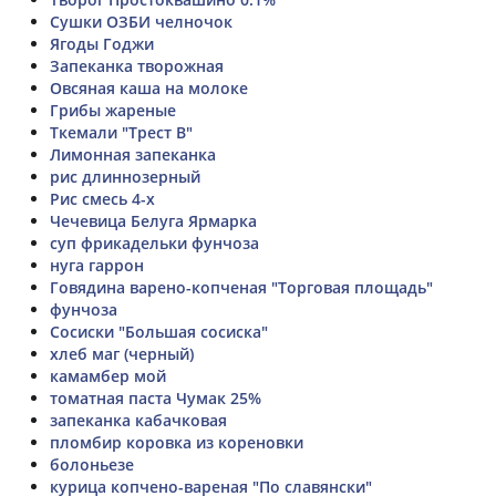
Сушки ОЗБИ челночок
Ягоды Годжи
Запеканка творожная
Овсяная каша на молоке
Грибы жареные
Ткемали "Трест В"
Лимонная запеканка
рис длиннозерный
Рис смесь 4-х
Чечевица Белуга Ярмарка
суп фрикадельки фунчоза
нуга гаррон
Говядина варено-копченая "Торговая площадь"
фунчоза
Сосиски "Большая сосиска"
хлеб маг (черный)
камамбер мой
томатная паста Чумак 25%
запеканка кабачковая
пломбир коровка из кореновки
болоньезе
курица копчено-вареная "По славянски"