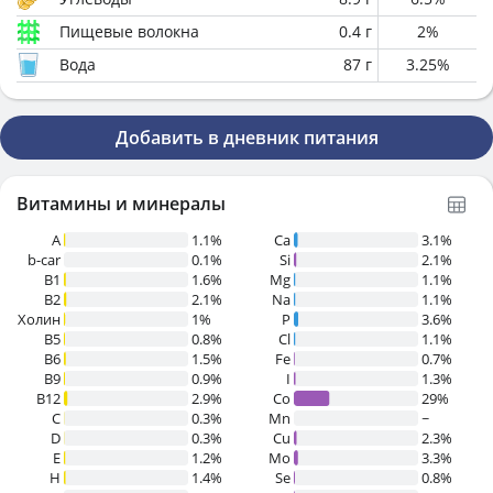
Пищевые волокна
0.4
г
2
%
Вода
87
г
3.25
%
Добавить в дневник питания
Витамины и минералы
A
1.1%
Ca
3.1%
b-car
0.1%
Si
2.1%
В1
1.6%
Mg
1.1%
B2
2.1%
Na
1.1%
Холин
1%
P
3.6%
B5
0.8%
Cl
1.1%
B6
1.5%
Fe
0.7%
B9
0.9%
I
1.3%
B12
2.9%
Co
29%
C
0.3%
Mn
~
D
0.3%
Cu
2.3%
E
1.2%
Mo
3.3%
H
1.4%
Se
0.8%