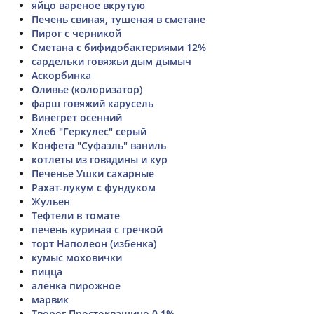
яйцо вареное вкрутую
Печень свиная, тушеная в сметане
Пирог с черникой
Сметана с бифидобактериями 12%
сардельки говяжьи дым дымыч
Аскорбинка
Оливье (колоризатор)
фарш говяжий карусель
Винегрет осенний
Хлеб "Геркулес" серый
Конфета "Суфаэль" ваниль
котлеты из говядины и кур
Печенье Ушки сахарные
Рахат-лукум с фундуком
Жульен
Тефтели в томате
печень куриная с гречкой
торт Наполеон (избенка)
кумыс моховички
пицца
аленка пирожное
марвик
Творог Простоквашино 0.1%