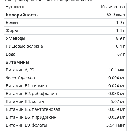
Нутриент
Количество
Калорийность
53.9 ккал
Белки
1.9 г
Жиры
1.4 г
Углеводы
8.9 г
Пищевые волокна
0.4 г
Вода
87 г
Витамины
Витамин А, РЭ
10.1 мкг
бета Каротин
0.004 мг
Витамин В1, тиамин
0.024 мг
Витамин В2, рибофлавин
0.038 мг
Витамин В4, холин
5.07 мг
Витамин В5, пантотеновая
0.039 мг
Витамин В6, пиридоксин
0.029 мг
Витамин В9, фолаты
3.544 мкг