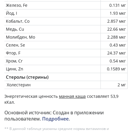
Железо, Fe
0.131 мг
Йод, I
1.93 мкг
Кобальт, Co
2.857 мкг
Медь, Cu
22.66 мкг
Молибден, Mo
2.288 мкг
Селен, Se
0.43 мкг
Фтор, F
24.37 мкг
Хром, Cr
0.54 мкг
Цинк, Zn
0.1589 мг
Стеролы (стерины)
Холестерин
2 мг
Энергетическая ценность
манная каша
составляет 53,9
кКал.
Основной источник: Создан в приложении
пользователем.
Подробнее
.
** В данной таблице указаны средние нормы витаминов и