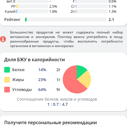
вит.К
~
F
0.6%
PP
2.5%
Cr
1.1%
Калий
1.8%
Zn
1.3%
Рейтинг
2.1
Большинство продуктов не может содержать полный набор
витаминов и минералов. Поэтому важно употреблять в пищу
разннообразные продукты, чтобы восполнять потребности
организма в витаминах и минералах.
Доля БЖУ в калорийности
Белки
14
%
2
г
Жиры
23
%
1
г
Углеводы
64
%
9
г
Соотношение белков, жиров и углеводов
1 : 0.7 : 4.7
Получите персональные рекомендации