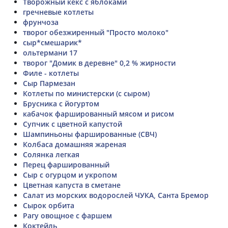
Творожный кекс с яблоками
гречневые котлеты
фрунчоза
творог обезжиренный "Просто молоко"
сыр*смешарик*
ольтермани 17
творог "Домик в деревне" 0,2 % жирности
Филе - котлеты
Сыр Пармезан
Котлеты по министерски (с сыром)
Брусника с йогуртом
кабачок фаршированный мясом и рисом
Супчик с цветной капустой
Шампиньоны фаршированные (СВЧ)
Колбаса домашняя жареная
Солянка легкая
Перец фаршированный
Сыр с огурцом и укропом
Цветная капуста в сметане
Салат из морских водорослей ЧУКА, Санта Бремор
Сырок орбита
Рагу овощное с фаршем
Коктейль