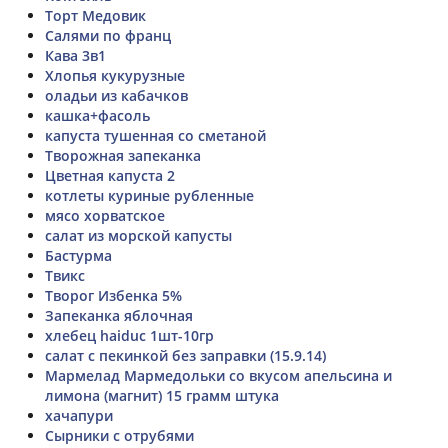
Торт Медовик
Салями по франц
Кава 3в1
Хлопья кукурузные
оладьи из кабачков
кашка+фасоль
капуста тушенная со сметаной
Творожная запеканка
Цветная капуста 2
котлеты куриные рубленные
мясо хорватское
салат из морской капусты
Бастурма
Твикс
Творог Избенка 5%
Запеканка яблочная
хлебец haiduc 1шт-10гр
салат с пекинкой без заправки (15.9.14)
Мармелад Мармедольки со вкусом апельсина и
лимона (магнит) 15 грамм штука
хачапури
Сырники с отрубями