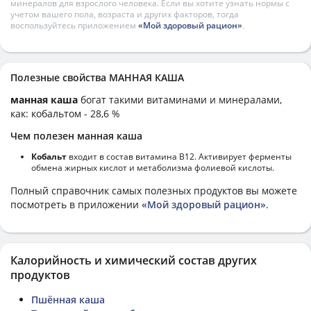
минералов для взрослого человека. Если вы хотите узнать нормы с
учетом вашего пола, возраста и других факторов, тогда
воспользуйтесь приложением
«Мой здоровый рацион»
.
Полезные свойства МАННАЯ КАША
манная каша
богат такими витаминами и минералами,
как: кобальтом - 28,6 %
Чем полезен манная каша
Кобальт
входит в состав витамина В12. Активирует ферменты
обмена жирных кислот и метаболизма фолиевой кислоты.
Полный справочник самых полезных продуктов вы можете
посмотреть в приложении
«Мой здоровый рацион»
.
Калорийность и химический состав других
продуктов
Пшённая каша