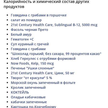
Калорийность и химический состав других
продуктов
Говядина с грибами в горшочке
салат из помидор
21st Century Health Care, Sublingual B-12, 5000 mcg
Фасоль черная Прето
Белый амур
Гематоген +С
Суп куриный с гречей
Говядина с грибами
"Шоколад горький, без сахара, 99 процентов какао"
Хлеб Геркулес с отрубями формовой
Now Foods, Kelp, 150 mcg
Печенье "Ушки слоеные"
21st Century Health Care, Цинк, 50 мг
Творог "от красули" 5 %
Морской окунь запеченный в фольге
Кролик запеченный
КОКТЕЙЛЬ
Оладьи кабачковые
кабачки запеченные
Картошка по-Корчебному