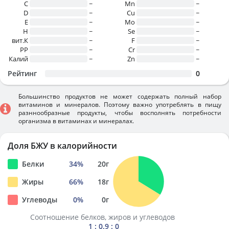
C
~
Mn
~
D
~
Cu
~
E
~
Mo
~
H
~
Se
~
вит.К
~
F
~
PP
~
Cr
~
Калий
~
Zn
~
Рейтинг
0
Большинство продуктов не может содержать полный набор
витаминов и минералов. Поэтому важно употреблять в пищу
разннообразные продукты, чтобы восполнять потребности
организма в витаминах и минералах.
Доля БЖУ в калорийности
Белки
34
%
20
г
Жиры
66
%
18
г
Углеводы
0
%
0
г
Соотношение белков, жиров и углеводов
1 : 0.9 : 0