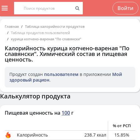
Войти
Главная
Таблица калорийности продуктов
Таблица продуктов пользователей
курица копчено-вареная "По славянски"
Калорийность
курица копчено-вареная "По
славянски"
. Химический состав и пищевая
ценность.
Продукт создан
пользователем
в приложении
Мой
здоровый рацион
.
Калькулятор продукта
Пищевая ценность на
100
г
% от РСП
Калорийность
238.7
ккал
15.85
%