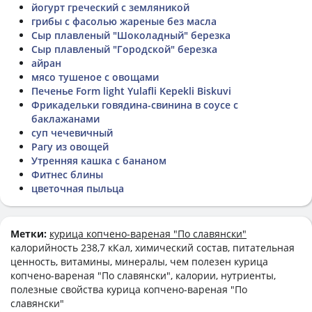
йогурт греческий с земляникой
грибы с фасолью жареные без масла
Сыр плавленый "Шоколадный" березка
Сыр плавленый "Городской" березка
айран
мясо тушеное с овощами
Печенье Form light Yulafli Kepekli Biskuvi
Фрикадельки говядина-свинина в соусе с
баклажанами
суп чечевичный
Рагу из овощей
Утренняя кашка с бананом
Фитнес блины
цветочная пыльца
Метки:
курица копчено-вареная "По славянски"
калорийность 238,7 кКал, химический состав, питательная
ценность, витамины, минералы, чем полезен курица
копчено-вареная "По славянски", калории, нутриенты,
полезные свойства курица копчено-вареная "По
славянски"