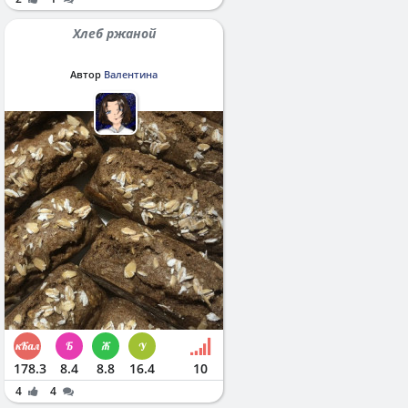
Хлеб ржаной
Автор
Валентина
178.3
8.4
8.8
16.4
10
4
4