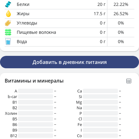
Белки
20
г
22.22
%
Жиры
17.5
г
26.52
%
Углеводы
0
г
0
%
Пищевые волокна
0
г
0
%
Вода
0
г
0
%
Добавить в дневник питания
Витамины и минералы
A
~
Ca
~
b-car
~
Si
~
В1
~
Mg
~
B2
~
Na
~
Холин
~
P
~
B5
~
Cl
~
B6
~
Fe
~
B9
~
I
~
B12
~
Co
~