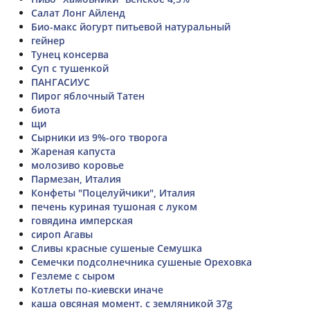
Салат Лонг Айленд
Био-макс йогурт питьевой натуральный
гейнер
Тунец консерва
Суп с тушенкой
ПАНГАСИУС
Пирог яблочный Татен
биота
щи
Сырники из 9%-ого творога
Жареная капуста
молозиво коровье
Пармезан, Италия
Конфеты "Поцелуйчики", Италия
печень куриная тушоная с луком
говядина имперская
сироп Агавы
Сливы красные сушеные Семушка
Семечки подсолнечника сушеные Ореховка
Гезлеме с сыром
Котлеты по-киевски иначе
каша овсяная момент. с земляникой 37g