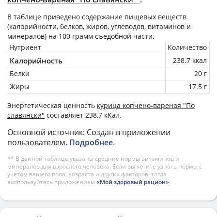
В таблице приведено содержание пищевых веществ
(калорийности, белков, жиров, углеводов, витаминов и
минералов) на
100 грамм
съедобной части.
Нутриент
Количество
Калорийность
238.7 ккал
Белки
20 г
Жиры
17.5 г
Энергетическая ценность
курица копчено-вареная "По
славянски"
составляет 238,7 кКал.
Основной источник: Создан в приложении
пользователем.
Подробнее
.
** В данной таблице указаны средние нормы витаминов и
минералов для взрослого человека. Если вы хотите узнать нормы с
учетом вашего пола, возраста и других факторов, тогда
воспользуйтесь приложением
«Мой здоровый рацион»
.