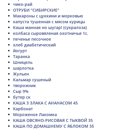
чико-рай
ОТРУБИ "СИБИРСКИЕ"
Макароны с цуккини и морковью
капуста тушенная с мясом курицы
Каша манная но шугар! (сукралоза)
колбаса сыровяленая охотничья 1с.
печенье песочное
хлеб диабетический
йогурт
Таранка
Шницель
шарлотка
Жульен
Кальмар сушеный
творожник
Сыр 9%
бутер ск
КАША 3 ЗЛАКА С АНАНАСОМ 45
Карбонат
Мороженое Лакомка
КАША ОВСЯНО-РИСОВАЯ С ТЫКВОЙ 35
КАША ПО ДОМАШНЕМУ С ЯБЛОКОМ 35