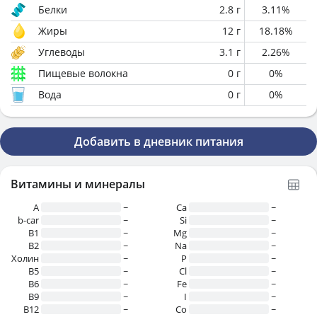
Белки
2.8
г
3.11
%
Жиры
12
г
18.18
%
Углеводы
3.1
г
2.26
%
Пищевые волокна
0
г
0
%
Вода
0
г
0
%
Добавить в дневник питания
Витамины и минералы
A
~
Ca
~
b-car
~
Si
~
В1
~
Mg
~
B2
~
Na
~
Холин
~
P
~
B5
~
Cl
~
B6
~
Fe
~
B9
~
I
~
B12
~
Co
~