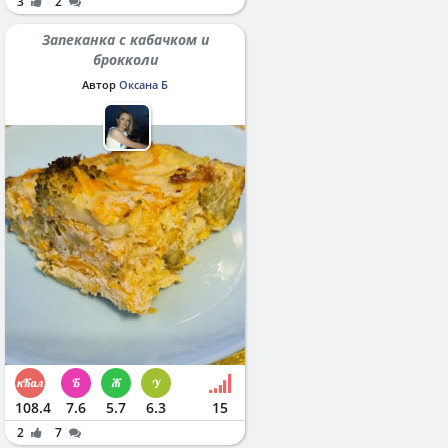
3
2
Запеканка с кабачком и
брокколи
Автор
Оксана Б
108.4
7.6
5.7
6.3
15
2
7