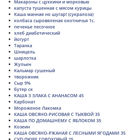
Макароны с цуккини и морковью
капуста тушенная с мясом курицы
Каша манная но шугар! (сукралоза)
колбаса сыровяленая охотничья 1с.
печенье песочное
хлеб диабетический
йогурт
Таранка
Шницель
шарлотка
Жульен
Кальмар сушеный
творожник
Сыр 9%
бутер ск
КАША 3 ЗЛАКА С АНАНАСОМ 45
Карбонат
Мороженое Лакомка
КАША ОВСЯНО-РИСОВАЯ С ТЫКВОЙ 35
КАША ПО ДОМАШНЕМУ С ЯБЛОКОМ 35
Козеин
КАША ОВСЯНО-РЖАНАЯ С ЛЕСНЫМИ ЯГОДАМИ 35
СУП-ПЮРЕ ГОРОХОВЫЙ 25