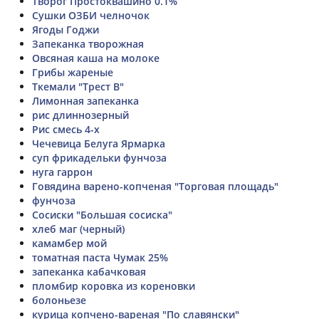
Творог Простоквашино 0.1%
Сушки ОЗБИ челночок
Ягоды Годжи
Запеканка творожная
Овсяная каша на молоке
Грибы жареные
Ткемали "Трест В"
Лимонная запеканка
рис длиннозерный
Рис смесь 4-х
Чечевица Белуга Ярмарка
суп фрикадельки фунчоза
нуга гаррон
Говядина варено-копченая "Торговая площадь"
фунчоза
Сосиски "Большая сосиска"
хлеб маг (черный)
камамбер мой
томатная паста Чумак 25%
запеканка кабачковая
пломбир коровка из кореновки
болоньезе
курица копчено-вареная "По славянски"