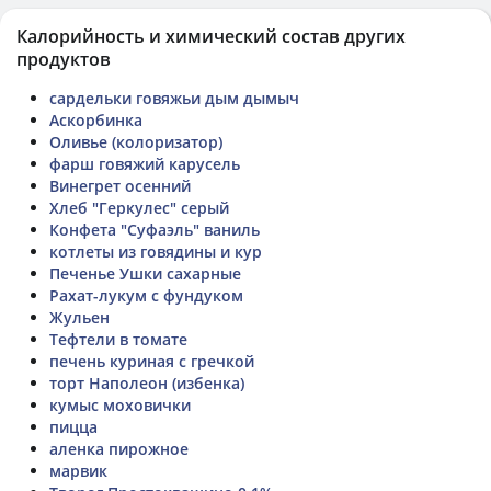
Калорийность и химический состав других
продуктов
сардельки говяжьи дым дымыч
Аскорбинка
Оливье (колоризатор)
фарш говяжий карусель
Винегрет осенний
Хлеб "Геркулес" серый
Конфета "Суфаэль" ваниль
котлеты из говядины и кур
Печенье Ушки сахарные
Рахат-лукум с фундуком
Жульен
Тефтели в томате
печень куриная с гречкой
торт Наполеон (избенка)
кумыс моховички
пицца
аленка пирожное
марвик