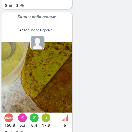
5
3
Блины кабачковые
Автор
Море Перемен
150.8
5.3
6.4
17.9
6