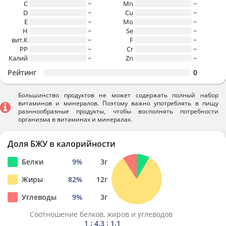
C
~
Mn
~
D
~
Cu
~
E
~
Mo
~
H
~
Se
~
вит.К
~
F
~
PP
~
Cr
~
Калий
~
Zn
~
Рейтинг
0
Большинство продуктов не может содержать полный набор
витаминов и минералов. Поэтому важно употреблять в пищу
разннообразные продукты, чтобы восполнять потребности
организма в витаминах и минералах.
Доля БЖУ в калорийности
Белки
9
%
3
г
Жиры
82
%
12
г
Углеводы
9
%
3
г
Соотношение белков, жиров и углеводов
1 : 4.3 : 1.1