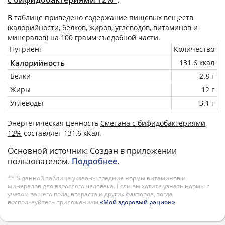
В таблице приведено содержание пищевых веществ
(калорийности, белков, жиров, углеводов, витаминов и
минералов) на
100 грамм
съедобной части.
Нутриент
Количество
Калорийность
131.6 ккал
Белки
2.8 г
Жиры
12 г
Углеводы
3.1 г
Энергетическая ценность
Сметана с бифидобактериями
12%
составляет 131,6 кКал.
Основной источник: Создан в приложении
пользователем.
Подробнее
.
** В данной таблице указаны средние нормы витаминов и
минералов для взрослого человека. Если вы хотите узнать нормы с
учетом вашего пола, возраста и других факторов, тогда
воспользуйтесь приложением
«Мой здоровый рацион»
.