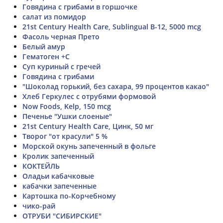
Говядина с грибами в горшочке
салат из помидор
21st Century Health Care, Sublingual B-12, 5000 mcg
Фасоль черная Прето
Белый амур
Гематоген +С
Суп куриный с гречей
Говядина с грибами
"Шоколад горький, без сахара, 99 процентов какао"
Хлеб Геркулес с отрубями формовой
Now Foods, Kelp, 150 mcg
Печенье "Ушки слоеные"
21st Century Health Care, Цинк, 50 мг
Творог "от красули" 5 %
Морской окунь запеченный в фольге
Кролик запеченный
КОКТЕЙЛЬ
Оладьи кабачковые
кабачки запеченные
Картошка по-Корчебному
чико-рай
ОТРУБИ "СИБИРСКИЕ"