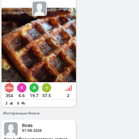
354
6.6
19.7
37.5
2
3
6
Интересные блоги
Вова
01-08-2026
Как я обманул систему, купил