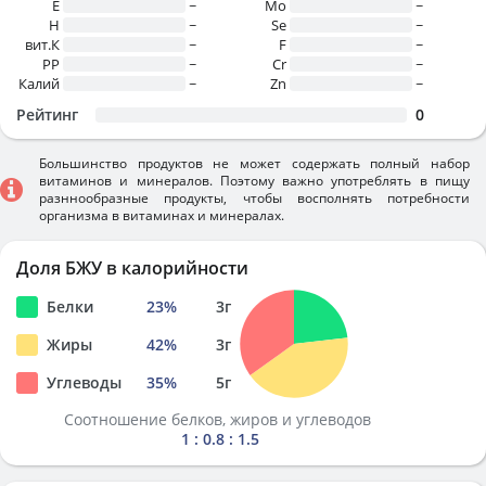
E
~
Mo
~
H
~
Se
~
вит.К
~
F
~
PP
~
Cr
~
Калий
~
Zn
~
Рейтинг
0
Большинство продуктов не может содержать полный набор
витаминов и минералов. Поэтому важно употреблять в пищу
разннообразные продукты, чтобы восполнять потребности
организма в витаминах и минералах.
Доля БЖУ в калорийности
Белки
23
%
3
г
Жиры
42
%
3
г
Углеводы
35
%
5
г
Соотношение белков, жиров и углеводов
1 : 0.8 : 1.5