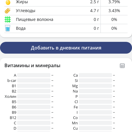
Жиры
2.5
г
3.79
%
Углеводы
4.7
г
3.43
%
Пищевые волокна
0
г
0
%
Вода
0
г
0
%
Добавить в дневник питания
Витамины и минералы
A
~
Ca
~
b-car
~
Si
~
В1
~
Mg
~
B2
~
Na
~
Холин
~
P
~
B5
~
Cl
~
B6
~
Fe
~
B9
~
I
~
B12
~
Co
~
C
~
Mn
~
D
~
Cu
~