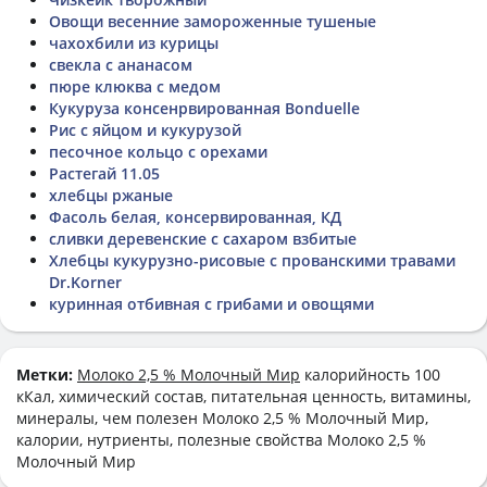
Овощи весенние замороженные тушеные
чахохбили из курицы
свекла с ананасом
пюре клюква с медом
Кукуруза консенрвированная Bonduelle
Рис с яйцом и кукурузой
песочное кольцо с орехами
Растегай 11.05
хлебцы ржаные
Фасоль белая, консервированная, КД
сливки деревенские с сахаром взбитые
Хлебцы кукурузно-рисовые с прованскими травами
Dr.Korner
куринная отбивная с грибами и овощями
Метки:
Молоко 2,5 % Молочный Мир
калорийность 100
кКал, химический состав, питательная ценность, витамины,
минералы, чем полезен Молоко 2,5 % Молочный Мир,
калории, нутриенты, полезные свойства Молоко 2,5 %
Молочный Мир