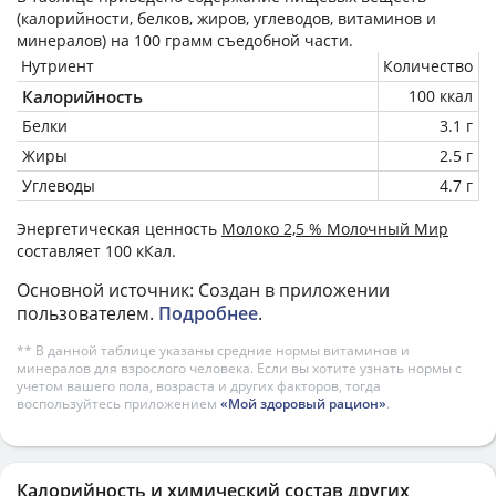
(калорийности, белков, жиров, углеводов, витаминов и
минералов) на
100 грамм
съедобной части.
Нутриент
Количество
Калорийность
100 ккал
Белки
3.1 г
Жиры
2.5 г
Углеводы
4.7 г
Энергетическая ценность
Молоко 2,5 % Молочный Мир
составляет 100 кКал.
Основной источник: Создан в приложении
пользователем.
Подробнее
.
** В данной таблице указаны средние нормы витаминов и
минералов для взрослого человека. Если вы хотите узнать нормы с
учетом вашего пола, возраста и других факторов, тогда
воспользуйтесь приложением
«Мой здоровый рацион»
.
Калорийность и химический состав других