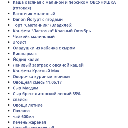
Каша овсяная с малиной и персиком ОВСЯНУШКА
(готовая)
Батончик молочный
Danon Йогурт с ягодами
Торт "Сметанник" (Владхлеб)
Конфета "Ласточка" Красный Октябрь
Чизкейк малиновый
Эгоист
Оладушки из кабачка с сыром
Бишпармак
Йодид калия
Ленивый завтрак с овсяной кашей
Конфеты Красный Мак
Окорочка куриные терияки
Овощная смесь 11.05.17
Сыр Масдам
Сыр брест литовский легкий 35%
слайсы
Овощи летние
Пахлава
чай 600мл
печень жареная
Чизкейк творожный