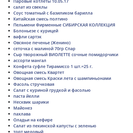
Паровые котлеты 10.05.17
салат из свеклы
Соус томатный с базиликом барилла
Китайская смесь полтино
Пельмени Фирменные СИБИРСКАЯ КОЛЛЕКЦИЯ
Болоньезе с курицей
вафли сартэк
Овсяное печенье (Женино)
сеточка с малиной 70гр Спар
Сыр творожный ВИОЛЕТТЕ сочные помидорчики
ассорти мангал
Конфета суфле Тирамиссо 1 шт.=25 г.
Овощная смесь Квартет
Овощная смесь Краски лета с шампиньонами
Фасоль стручковая
Салат с куриной грудкой и фасолью
паста йелли
Несквик шарики
Майонез
пахлава
Оладьи на кефире
Салат из пекинской капусты с зеленью
торт медовый