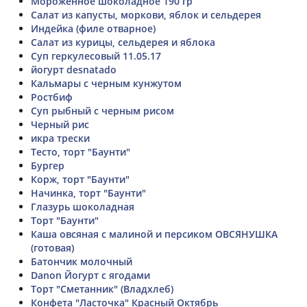
Мороженное шоколадное 190 гр
Салат из капусты, моркови, яблок и сельдерея
Индейка (филе отварное)
Салат из курицы, сельдерея и яблока
Суп геркулесовый 11.05.17
йогурт desnatado
Кальмары с черным кунжутом
Ростбиф
Суп рыбный с черным рисом
Черный рис
икра трески
Тесто, торт "Баунти"
Бургер
Корж, торт "Баунти"
Начинка, торт "Баунти"
Глазурь шоколадная
Торт "Баунти"
Каша овсяная с малиной и персиком ОВСЯНУШКА
(готовая)
Батончик молочный
Danon Йогурт с ягодами
Торт "Сметанник" (Владхлеб)
Конфета "Ласточка" Красный Октябрь