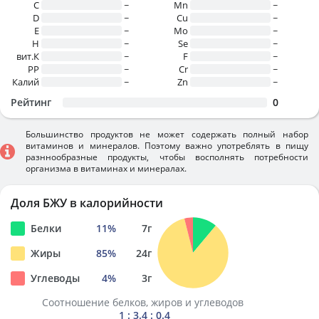
C
~
Mn
~
D
~
Cu
~
E
~
Mo
~
H
~
Se
~
вит.К
~
F
~
PP
~
Cr
~
Калий
~
Zn
~
Рейтинг
0
Большинство продуктов не может содержать полный набор
витаминов и минералов. Поэтому важно употреблять в пищу
разннообразные продукты, чтобы восполнять потребности
организма в витаминах и минералах.
Доля БЖУ в калорийности
Белки
11
%
7
г
Жиры
85
%
24
г
Углеводы
4
%
3
г
Соотношение белков, жиров и углеводов
1 : 3.4 : 0.4