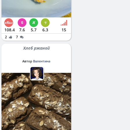
108.4
7.6
5.7
6.3
15
2
7
Хлеб ржаной
Автор
Валентина