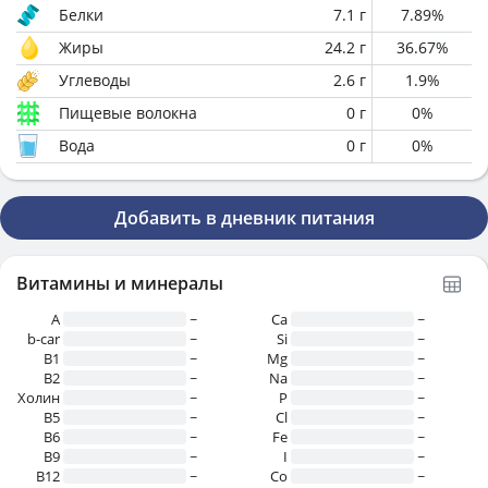
Белки
7.1
г
7.89
%
Жиры
24.2
г
36.67
%
Углеводы
2.6
г
1.9
%
Пищевые волокна
0
г
0
%
Вода
0
г
0
%
Добавить в дневник питания
Витамины и минералы
A
~
Ca
~
b-car
~
Si
~
В1
~
Mg
~
B2
~
Na
~
Холин
~
P
~
B5
~
Cl
~
B6
~
Fe
~
B9
~
I
~
B12
~
Co
~