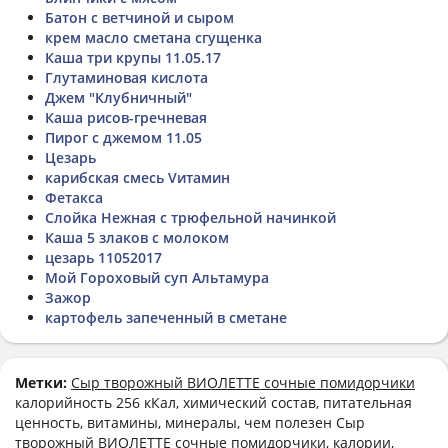
Батон с ветчиной и сыром
крем масло сметана сгущенка
Каша три крупы 11.05.17
Глутаминовая кислота
Джем "Клубничный"
Каша рисов-гречневая
Пирог с джемом 11.05
Цезарь
карибская смесь Vитамин
Фетакса
Слойка Нежная с трюфельной начинкой
Каша 5 злаков с молоком
цезарь 11052017
Мой Гороховый суп Альтамура
Зажор
картофель запеченный в сметане
Метки:
Сыр творожный ВИОЛЕТТЕ сочные помидорчики
калорийность 256 кКал, химический состав, питательная
ценность, витамины, минералы, чем полезен Сыр
творожный ВИОЛЕТТЕ сочные помидорчики, калории,