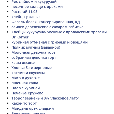
Рис с яйцом и кукурузой
песочное кольцо с орехами
Растегай 11.05
хлебцы ржаные
Фасоль белая, консервированная, КД
сливки деревенские с сахаром взбитые
Хлебцы кукурузно-рисовые с прованскими травами
Dr.Korner
куринная отбивная с грибами и овощями
Пряник мятный (заварной)
Молочная девочка торт
собранная девочка торт
каша овсяная
Хлопья 5-ти зерновые
котлетки вкусняха
Мясо в духовке
пшенная каша
Плов с курицей
Печенье Кружево
Творог зерненый 3% "Ласковое лето"
Какой то торт
Миндаль орех сладкий
Блинчики с мясом