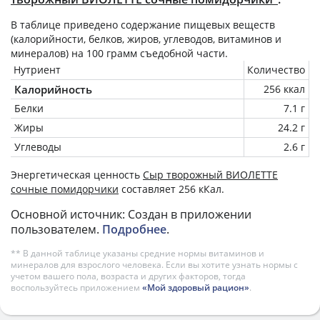
В таблице приведено содержание пищевых веществ
(калорийности, белков, жиров, углеводов, витаминов и
минералов) на
100 грамм
съедобной части.
Нутриент
Количество
Калорийность
256 ккал
Белки
7.1 г
Жиры
24.2 г
Углеводы
2.6 г
Энергетическая ценность
Сыр творожный ВИОЛЕТТЕ
сочные помидорчики
составляет 256 кКал.
Основной источник: Создан в приложении
пользователем.
Подробнее
.
** В данной таблице указаны средние нормы витаминов и
минералов для взрослого человека. Если вы хотите узнать нормы с
учетом вашего пола, возраста и других факторов, тогда
воспользуйтесь приложением
«Мой здоровый рацион»
.