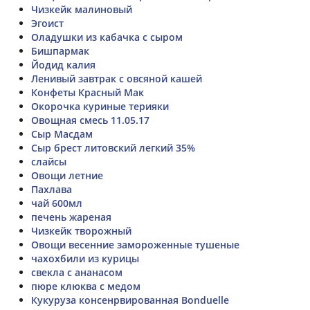
Чизкейк малиновый
Эгоист
Оладушки из кабачка с сыром
Бишпармак
Йодид калия
Ленивый завтрак с овсяной кашей
Конфеты Красный Мак
Окорочка куриные терияки
Овощная смесь 11.05.17
Сыр Масдам
Сыр брест литовский легкий 35%
слайсы
Овощи летние
Пахлава
чай 600мл
печень жареная
Чизкейк творожный
Овощи весенние замороженные тушеные
чахохбили из курицы
свекла с ананасом
пюре клюква с медом
Кукуруза консенрвированная Bonduelle