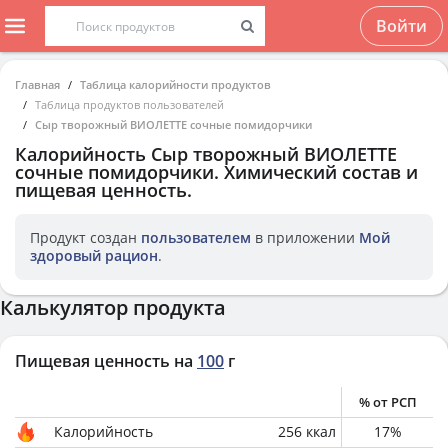
Войти
Главная
Таблица калорийности продуктов
Таблица продуктов пользователей
Сыр творожный ВИОЛЕТТЕ сочные помидорчики
Калорийность
Сыр творожный ВИОЛЕТТЕ
сочные помидорчики
. Химический состав и
пищевая ценность.
Продукт создан
пользователем
в приложении
Мой
здоровый рацион
.
Калькулятор продукта
Пищевая ценность на
100
г
% от РСП
Калорийность
256
ккал
17
%