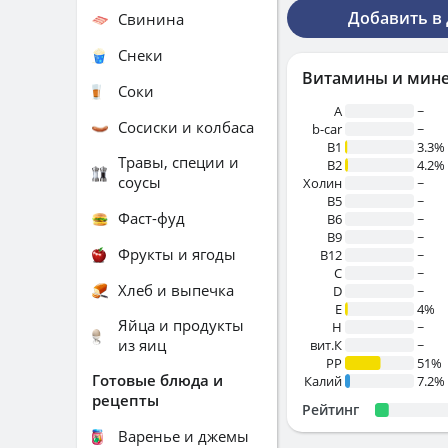
Добавить в
Свинина
Снеки
Витамины и мин
Соки
A
~
Сосиски и колбаса
b-car
~
В1
3.3%
Травы, специи и
B2
4.2%
соусы
Холин
~
B5
~
Фаст-фуд
B6
~
B9
~
Фрукты и ягоды
B12
~
C
~
Хлеб и выпечка
D
~
E
4%
Яйца и продукты
H
~
из яиц
вит.К
~
PP
51%
Готовые блюда и
Калий
7.2%
рецепты
Рейтинг
Варенье и джемы