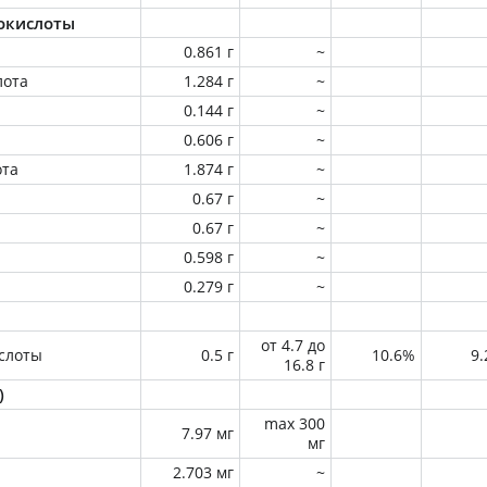
окислоты
0.861 г
~
лота
1.284 г
~
0.144 г
~
0.606 г
~
ота
1.874 г
~
0.67 г
~
0.67 г
~
0.598 г
~
0.279 г
~
от 4.7 до
слоты
0.5 г
10.6%
9
16.8 г
)
max 300
7.97 мг
мг
2.703 мг
~