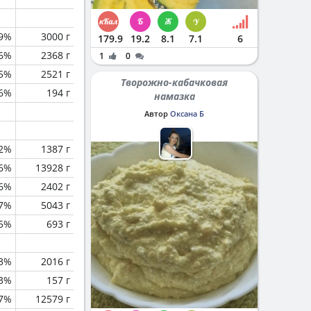
.9%
3000 г
179.9
19.2
8.1
7.1
6
.6%
2368 г
1
0
.5%
2521 г
Творожно-кабачковая
.6%
194 г
намазка
Автор
Оксана Б
.2%
1387 г
.6%
13928 г
.6%
2402 г
.7%
5043 г
.5%
693 г
.3%
2016 г
.3%
157 г
.7%
12579 г