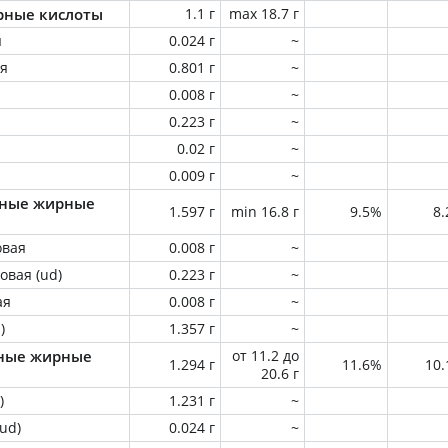
ные кислоты
1.1 г
max 18.7 г
я
0.024 г
~
ая
0.801 г
~
я
0.008 г
~
0.223 г
~
0.02 г
~
0.009 г
~
ные жирные
1.597 г
min 16.8 г
9.5%
8
овая
0.008 г
~
овая (ud)
0.223 г
~
ая
0.008 г
~
)
1.357 г
~
ные жирные
от 11.2 до
1.294 г
11.6%
10
20.6 г
)
1.231 г
~
ud)
0.024 г
~