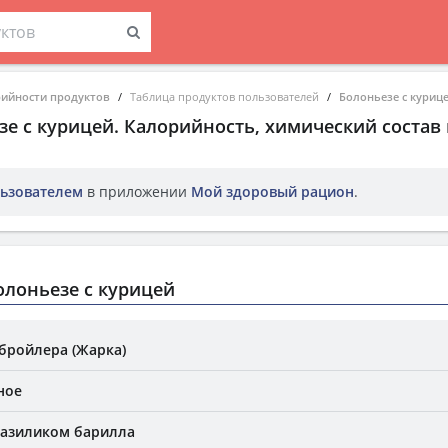
рийности продуктов
Таблица продуктов пользователей
Болоньезе с куриц
зе с курицей
. Калорийность, химический состав
ьзователем
в приложении
Мой здоровый рацион
.
лоньезе с курицей
бройлера (Жарка)
ное
базиликом барилла