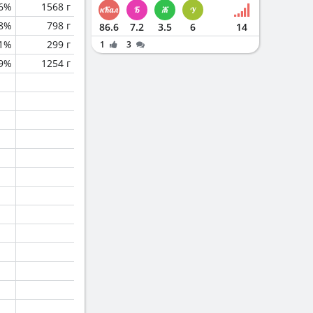
.6%
1568 г
.8%
798 г
86.6
7.2
3.5
6
14
.1%
299 г
1
3
.9%
1254 г