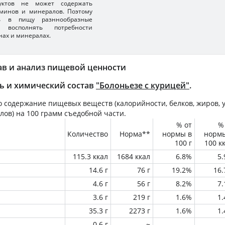
уктов не может содержать
минов и минералов. Поэтому
ть в пищу разннообразные
 восполнять потребности
нах и минералах.
ав и анализ пищевой ценности
ь и химический состав
"Болоньезе с курицей"
.
 содержание пищевых веществ (калорийности, белков, жиров, у
лов) на
100 грамм
съедобной части.
% от
%
Количество
Норма**
нормы в
норм
100 г
100 к
115.3 ккал
1684 ккал
6.8%
5
14.6 г
76 г
19.2%
16
4.6 г
56 г
8.2%
7
3.6 г
219 г
1.6%
1
35.3 г
2273 г
1.6%
1
0.6 г
~