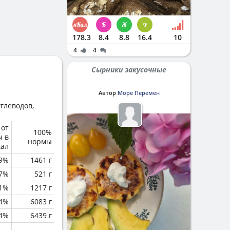
178.3
8.4
8.8
16.4
10
4
4
Сырники закусочные
Автор
Море Перемен
глеводов,
 от
100%
ы в
нормы
кал
.9%
1461 г
.7%
521 г
.1%
1217 г
.4%
6083 г
.4%
6439 г