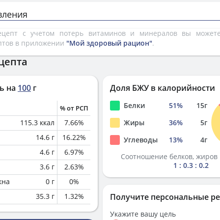
вления
рецепт с учетом потерь витаминов и минералов вы може
птов в приложении
"Мой здоровый рацион"
.
цепта
ь на
100
г
Доля БЖУ в калорийности
Белки
51
%
15
г
% от РСП
115.3
ккал
7.66
%
Жиры
36
%
5
г
14.6
г
16.22
%
Углеводы
13
%
4
г
4.6
г
6.97
%
Соотношение белков, жиров 
1 : 0.3 : 0.2
3.6
г
2.63
%
кна
0
г
0
%
35.3
г
1.32
%
Получите персональные р
Укажите вашу цель