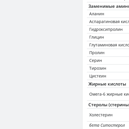
Заменимые амин
Аланин
Аспарагиновая кис
Гидроксипролин
Глицин
Глутаминовая кисл
Пролин
Серин
Тирозин
Цистеин
Жирные кислоты
Омега-6 жирные ки
Стеролы (стерины
Холестерин
бета Ситостерол