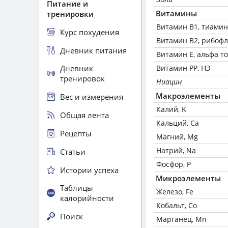
Питание и
Витамины
тренировки
Витамин В1, тиамин
Курс похудения
Витамин В2, рибоф
Дневник питания
Витамин Е, альфа т
Дневник
Витамин РР, НЭ
тренировок
Ниацин
Макроэлементы
Вес и измерения
Калий, K
Общая лента
Кальций, Ca
Рецепты
Магний, Mg
Натрий, Na
Статьи
Фосфор, P
Истории успеха
Микроэлементы
Таблицы
Железо, Fe
калорийности
Кобальт, Co
Поиск
Марганец, Mn