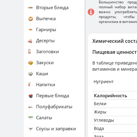
Большинство прод
Вторые блюда
полный набор вита
важно употребля
продукты, чтобы
Выпечка
организма в витами
Гарниры
Десерты
Химический сост
Заготовки
Пищевая ценност
Закуски
В таблице приведено
витаминов и минера
Каши
Нутриент
Напитки
Первые блюда
Калорийность
Белки
Полуфабрикаты
Жиры
Салаты
Углеводы
Соусы и заправки
Вода
Зола