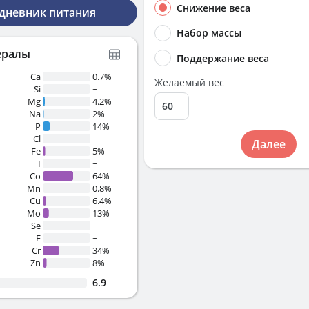
Снижение веса
 дневник питания
Набор массы
ералы
Поддержание веса
Ca
0.7%
Желаемый вес
Si
~
Mg
4.2%
Na
2%
P
14%
Cl
~
Далее
Fe
5%
I
~
Co
64%
Mn
0.8%
Cu
6.4%
Mo
13%
Se
~
F
~
Cr
34%
Zn
8%
6.9