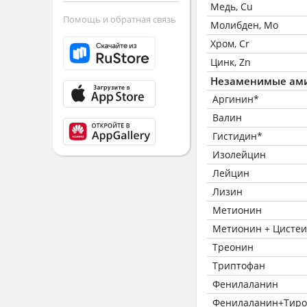
Медь, Cu
Помощь и обратная связь
Молибден, Mo
Хром, Cr
Цинк, Zn
Незаменимые ам
Аргинин*
Валин
Гистидин*
Изолейцин
Лейцин
Лизин
Метионин
Метионин + Цисте
Треонин
Триптофан
Фенилаланин
Фенилаланин+Тиро