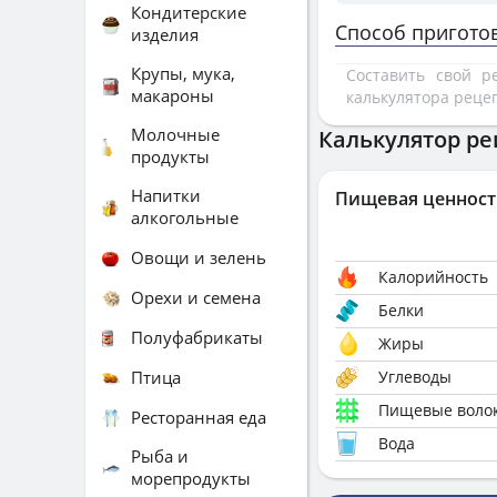
Кондитерские
Способ пригото
изделия
Крупы, мука,
Составить свой 
макароны
калькулятора реце
Молочные
Калькулятор ре
продукты
Напитки
Пищевая ценност
алкогольные
Овощи и зелень
Калорийность
Орехи и семена
Белки
Полуфабрикаты
Жиры
Птица
Углеводы
Пищевые воло
Ресторанная еда
Вода
Рыба и
морепродукты