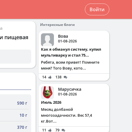
Войти
Интересные блоги
ей
Вова
 и пищевая
01-08-2026
Как я обманул систему, купил
мультиварку и стал 75...
Ребята, всем привет! Помните
меня? Того Вову, кото...
14
138
Марусичка
01-08-2026
Июль 2026
590 г
Месяц долбаной
10 г
многозадачности. Вес 57,4
кг.Вот...
370 г
11
79