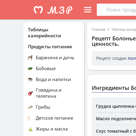
Таблицы
Главная
Таблица кало
калорийности
Рецепт
Болонье
ценность.
Продукты питания
Баранина и дичь
Рецепт создан
пол
Бобовые
Вода и напитки
Ингредиенты Бо
Говядина и
телятина
Грудка цыпленка-
Грибы
Детское питание
Масло подсолнеч
Жиры и масла
Соус томатный с 