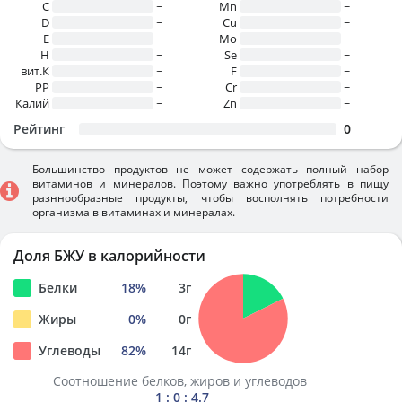
C
~
Mn
~
D
~
Cu
~
E
~
Mo
~
H
~
Se
~
вит.К
~
F
~
PP
~
Cr
~
Калий
~
Zn
~
Рейтинг
0
Большинство продуктов не может содержать полный набор
витаминов и минералов. Поэтому важно употреблять в пищу
разннообразные продукты, чтобы восполнять потребности
организма в витаминах и минералах.
Доля БЖУ в калорийности
Белки
18
%
3
г
Жиры
0
%
0
г
Углеводы
82
%
14
г
Соотношение белков, жиров и углеводов
1 : 0 : 4.7