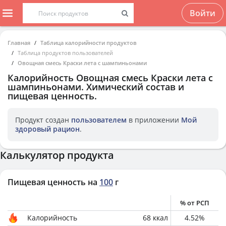
Войти
Главная
Таблица калорийности продуктов
Таблица продуктов пользователей
Овощная смесь Краски лета с шампиньонами
Калорийность
Овощная смесь Краски лета с
шампиньонами
. Химический состав и
пищевая ценность.
Продукт создан
пользователем
в приложении
Мой
здоровый рацион
.
Калькулятор продукта
Пищевая ценность на
100
г
% от РСП
Калорийность
68
ккал
4.52
%