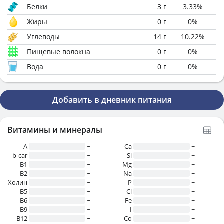
Белки
3
г
3.33
%
Жиры
0
г
0
%
Углеводы
14
г
10.22
%
Пищевые волокна
0
г
0
%
Вода
0
г
0
%
Добавить в дневник питания
Витамины и минералы
A
~
Ca
~
b-car
~
Si
~
В1
~
Mg
~
B2
~
Na
~
Холин
~
P
~
B5
~
Cl
~
B6
~
Fe
~
B9
~
I
~
B12
~
Co
~