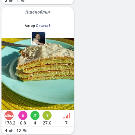
2
4
Пшеноблин
Автор
Оксана Б
178.2
6.8
4
27.6
7
4
10