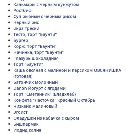
Кальмары с черным кунжутом
Ростбиф
Суп рыбный с черным рисом
Черный рис
икра трески
Тесто, торт "Баунти"
Бургер
Корж, торт "Баунти"
Начинка, торт "Баунти"
Глазурь шоколадная
Торт "Баунти"
Каша овсяная с малиной и персиком ОВСЯНУШКА
(готовая)
Батончик молочный
Danon Йогурт с ягодами
Торт "Сметанник" (Владхлеб)
Конфета "Ласточка" Красный Октябрь
Чизкейк малиновый
Эгоист
Оладушки из кабачка с сыром
Бишпармак
Йодид калия