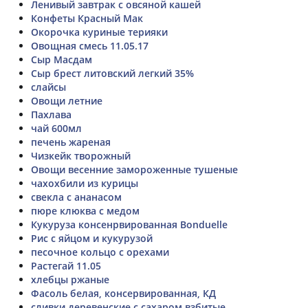
Ленивый завтрак с овсяной кашей
Конфеты Красный Мак
Окорочка куриные терияки
Овощная смесь 11.05.17
Сыр Масдам
Сыр брест литовский легкий 35%
слайсы
Овощи летние
Пахлава
чай 600мл
печень жареная
Чизкейк творожный
Овощи весенние замороженные тушеные
чахохбили из курицы
свекла с ананасом
пюре клюква с медом
Кукуруза консенрвированная Bonduelle
Рис с яйцом и кукурузой
песочное кольцо с орехами
Растегай 11.05
хлебцы ржаные
Фасоль белая, консервированная, КД
сливки деревенские с сахаром взбитые