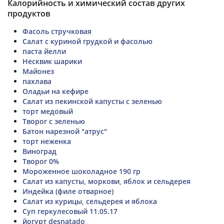
Калорийность и химический состав других
продуктов
Фасоль стручковая
Салат с куриной грудкой и фасолью
паста йелли
Несквик шарики
Майонез
пахлава
Оладьи на кефире
Салат из пекинской капусты с зеленью
торт медовый
Творог с зеленью
Батон нарезной "атрус"
торт неженка
Виноград
Творог 0%
Мороженное шоколадное 190 гр
Салат из капусты, моркови, яблок и сельдерея
Индейка (филе отварное)
Салат из курицы, сельдерея и яблока
Суп геркулесовый 11.05.17
йогурт desnatado