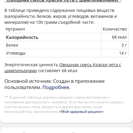
В таблице приведено содержание пищевых веществ
(калорийности, белков, жиров, углеводов, витаминов и
минералов) на
100 грамм
съедобной части.
Нутриент
Количество
Калорийность
68 ккал
Белки
3 г
Углеводы
14 г
Энергетическая ценность
Овощная смесь Краски лета с
шампиньонами
составляет 68 кКал.
Основной источник: Создан в приложении
пользователем.
Подробнее
.
** В данной таблице указаны средние нормы витаминов и
минералов для взрослого человека. Если вы хотите узнать нормы с
учетом вашего пола, возраста и других факторов, тогда
воспользуйтесь приложением
«Мой здоровый рацион»
.