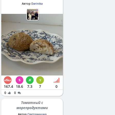
Автор
Darinika
167.4
18.6
7.3
7
0
0
0
Томатный с
морепродуктами
Автор
Светланушка