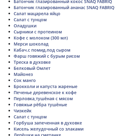
Батончик глазированный кокос SNAQ FABRIQ
Батончик глазированный ананас SNAQ FABRIQ
Салат мацарела яйцо
Салат с тунцом
Оладушки
Сырники с протеином
Кофе с молоком (300 мл)
Мерси шоколад
Кабач.с помид.под сыром
Фарш говяжий с бурым рисом
Треска в духовке
Белковый Омлет
Майонез
Сок манго
Брокколи и капуста жареные
Печенье деревенское к кофе
Перловка,тушёная с мясом
Говяжьи рёбра тушёные
Чизкейк
Салат с тунцом
Горбуша запеченная в духовке
Кисель желудочный со злаками
Лепёшки на сметанке