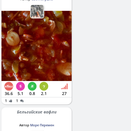
36.6
5.1
0.8
2.1
27
1
1
Бельгийские вафли
Автор
Море Перемен