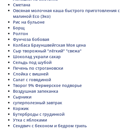
Cметана
Овсяная молочная каша быстрого приготовления с
малиной Eco (Эко)
Рис на бульоне
Борщ
Ролтон
Фунчоза бобовая
Колбаса Брауншвейгская Моя цена
Сыр творожный "лёгкий" "свежа"
Шоколад украли сахар
Сельдь под шубой
Печень по строгановски
Слойка с вишней
Салат с говядиной
Творог 9% Фермерское подворье
Воздушная запеканка
Сырники
суперполезный завтрак
Коржик
Бутерброды с грудинкой
Утка с яблоками
Сендвич с беконом и бедром гриль