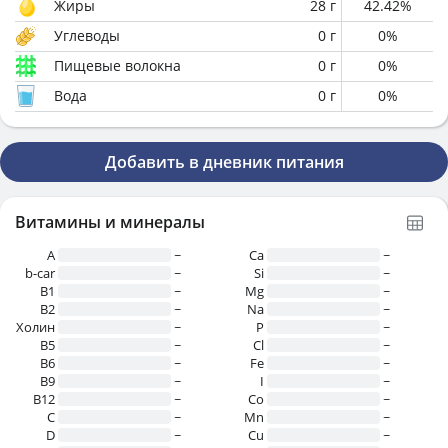
Жиры
28
г
42.42
%
Углеводы
0
г
0
%
Пищевые волокна
0
г
0
%
Вода
0
г
0
%
Добавить в дневник питания
Витамины и минералы
A
~
Ca
~
b-car
~
Si
~
В1
~
Mg
~
B2
~
Na
~
Холин
~
P
~
B5
~
Cl
~
B6
~
Fe
~
B9
~
I
~
B12
~
Co
~
C
~
Mn
~
D
~
Cu
~