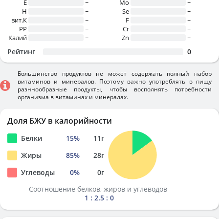
E
~
Mo
~
H
~
Se
~
вит.К
~
F
~
PP
~
Cr
~
Калий
~
Zn
~
Рейтинг
0
Большинство продуктов не может содержать полный набор
витаминов и минералов. Поэтому важно употреблять в пищу
разннообразные продукты, чтобы восполнять потребности
организма в витаминах и минералах.
Доля БЖУ в калорийности
Белки
15
%
11
г
Жиры
85
%
28
г
Углеводы
0
%
0
г
Соотношение белков, жиров и углеводов
1 : 2.5 : 0