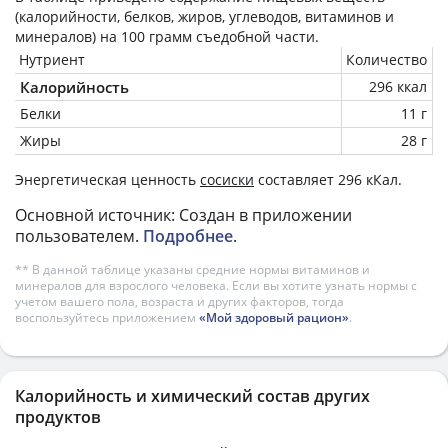
(калорийности, белков, жиров, углеводов, витаминов и
минералов) на
100 грамм
съедобной части.
Нутриент
Количество
Калорийность
296 ккал
Белки
11 г
Жиры
28 г
Энергетическая ценность
сосиски
составляет 296 кКал.
Основной источник: Создан в приложении
пользователем.
Подробнее
.
** В данной таблице указаны средние нормы витаминов и
минералов для взрослого человека. Если вы хотите узнать нормы с
учетом вашего пола, возраста и других факторов, тогда
воспользуйтесь приложением
«Мой здоровый рацион»
.
Калорийность и химический состав других
продуктов