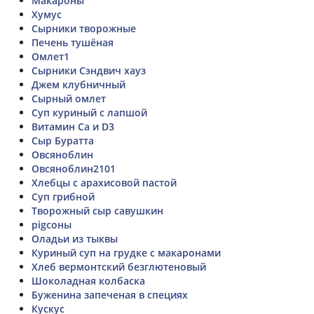
Макароны
Хумус
Сырники творожные
Печень тушёная
Омлет1
Сырники Сэндвич хауз
Джем клубничный
Сырный омлет
Суп куриный с лапшой
Витамин Ca и D3
Сыр Буратта
Овсяноблин
Овсяноблин2101
Хлебцы с арахисовой пастой
Суп грибной
Творожный сыр савушкин
pigсоны
Оладьи из тыквы
Куриный суп на грудке с макаронами
Хлеб вермонтский безглютеновый
Шоколадная колбаска
Буженина запеченая в специях
Кускус