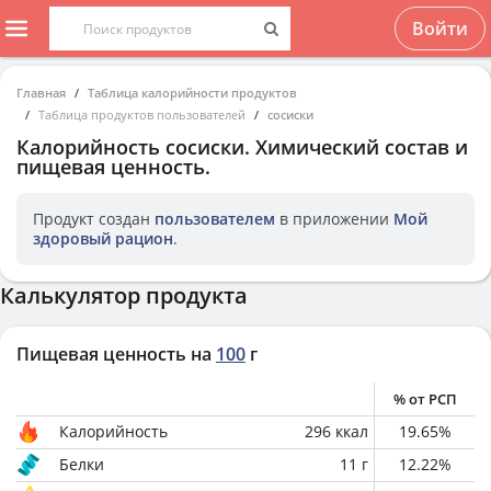
Войти
Главная
Таблица калорийности продуктов
Таблица продуктов пользователей
сосиски
Калорийность
сосиски
. Химический состав и
пищевая ценность.
Продукт создан
пользователем
в приложении
Мой
здоровый рацион
.
Калькулятор продукта
Пищевая ценность на
100
г
% от РСП
Калорийность
296
ккал
19.65
%
Белки
11
г
12.22
%