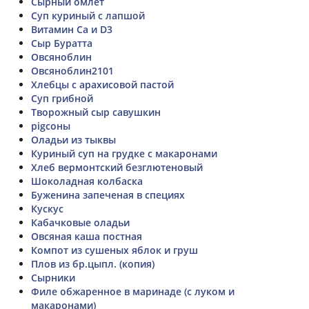
Сырный омлет
Суп куриный с лапшой
Витамин Ca и D3
Сыр Буратта
Овсяноблин
Овсяноблин2101
Хлебцы с арахисовой пастой
Суп грибной
Творожный сыр савушкин
pigсоны
Оладьи из тыквы
Куриный суп на грудке с макаронами
Хлеб вермонтский безглютеновый
Шоколадная колбаска
Буженина запеченая в специях
Кускус
Кабачковые оладьи
Овсяная каша постная
Компот из сушеных яблок и груш
Плов из бр.цыпл. (копия)
Сырники
Филе обжаренное в маринаде (с луком и
макаронами)