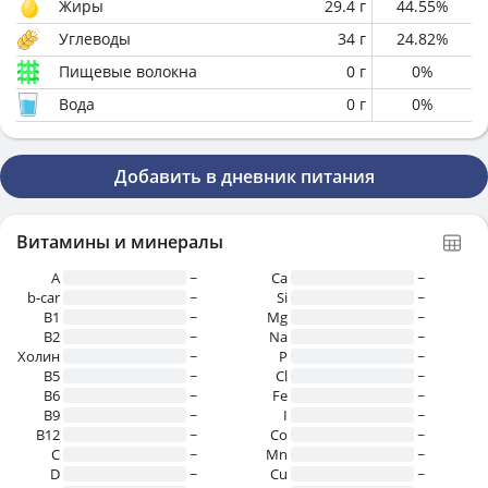
Жиры
29.4
г
44.55
%
Углеводы
34
г
24.82
%
Пищевые волокна
0
г
0
%
Вода
0
г
0
%
Добавить в дневник питания
Витамины и минералы
A
~
Ca
~
b-car
~
Si
~
В1
~
Mg
~
B2
~
Na
~
Холин
~
P
~
B5
~
Cl
~
B6
~
Fe
~
B9
~
I
~
B12
~
Co
~
C
~
Mn
~
D
~
Cu
~