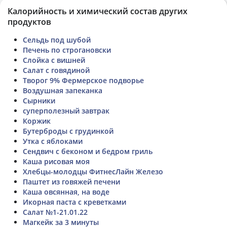
Калорийность и химический состав других
продуктов
Сельдь под шубой
Печень по строгановски
Слойка с вишней
Салат с говядиной
Творог 9% Фермерское подворье
Воздушная запеканка
Сырники
суперполезный завтрак
Коржик
Бутерброды с грудинкой
Утка с яблоками
Сендвич с беконом и бедром гриль
Каша рисовая моя
Хлебцы-молодцы ФитнесЛайн Железо
Паштет из говяжей печени
Каша овсянная, на воде
Икорная паста с креветками
Салат №1-21.01.22
Магкейк за 3 минуты