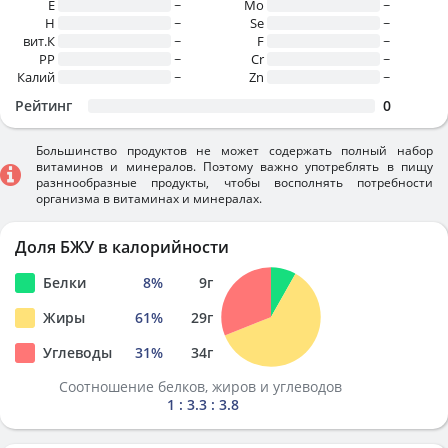
E
~
Mo
~
H
~
Se
~
вит.К
~
F
~
PP
~
Cr
~
Калий
~
Zn
~
Рейтинг
0
Большинство продуктов не может содержать полный набор
витаминов и минералов. Поэтому важно употреблять в пищу
разннообразные продукты, чтобы восполнять потребности
организма в витаминах и минералах.
Доля БЖУ в калорийности
Белки
8
%
9
г
Жиры
61
%
29
г
Углеводы
31
%
34
г
Соотношение белков, жиров и углеводов
1 : 3.3 : 3.8