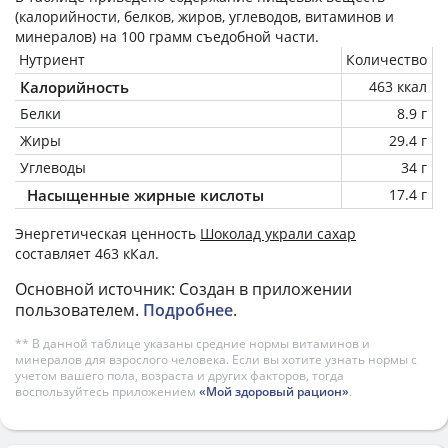
(калорийности, белков, жиров, углеводов, витаминов и
минералов) на
100 грамм
съедобной части.
Нутриент
Количество
Калорийность
463 ккал
Белки
8.9 г
Жиры
29.4 г
Углеводы
34 г
Насыщенные жирные кислоты
17.4 г
Энергетическая ценность
Шоколад украли сахар
составляет 463 кКал.
Основной источник: Создан в приложении
пользователем.
Подробнее
.
** В данной таблице указаны средние нормы витаминов и
минералов для взрослого человека. Если вы хотите узнать нормы с
учетом вашего пола, возраста и других факторов, тогда
воспользуйтесь приложением
«Мой здоровый рацион»
.