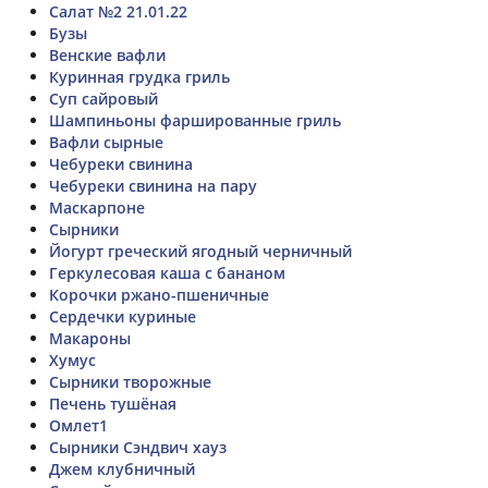
Салат №2 21.01.22
Бузы
Венские вафли
Куринная грудка гриль
Суп сайровый
Шампиньоны фаршированные гриль
Вафли сырные
Чебуреки свинина
Чебуреки свинина на пару
Маскарпоне
Сырники
Йогурт греческий ягодный черничный
Геркулесовая каша с бананом
Корочки ржано-пшеничные
Сердечки куриные
Макароны
Хумус
Сырники творожные
Печень тушёная
Омлет1
Сырники Сэндвич хауз
Джем клубничный