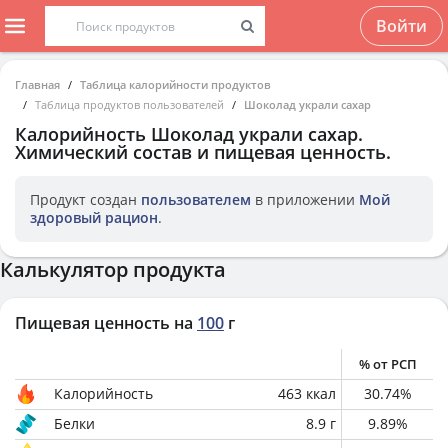
Войти
Главная
Таблица калорийности продуктов
Таблица продуктов пользователей
Шоколад украли сахар
Калорийность
Шоколад украли сахар
.
Химический состав и пищевая ценность.
Продукт создан
пользователем
в приложении
Мой
здоровый рацион
.
Калькулятор продукта
Пищевая ценность на
100
г
% от РСП
Калорийность
463
ккал
30.74
%
Белки
8.9
г
9.89
%