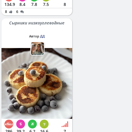
134.9
8.4
7.8
7.5
8
8
6
Сырники низкоуглеводные
Автор
ДД
286
39.2
6.2
16.6
7