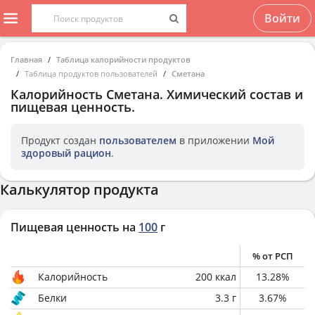
Войти
Главная
Таблица калорийности продуктов
Таблица продуктов пользователей
Cметана
Калорийность
Cметана
. Химический состав и
пищевая ценность.
Продукт создан
пользователем
в приложении
Мой
здоровый рацион
.
Калькулятор продукта
Пищевая ценность на
100
г
% от РСП
Калорийность
200
ккал
13.28
%
Белки
3.3
г
3.67
%