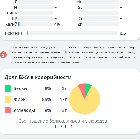
E
~
Mo
~
H
~
Se
~
вит.К
~
F
~
PP
~
Cr
~
Калий
4%
Zn
~
Рейтинг
0.5
Большинство продуктов не может содержать полный набор
витаминов и минералов. Поэтому важно употреблять в пищу
разннообразные продукты, чтобы восполнять потребности
организма в витаминах и минералах.
Доля БЖУ в калорийности
Белки
8
%
3
г
Жиры
85
%
17
г
Углеводы
8
%
3
г
Соотношение белков, жиров и углеводов
1 : 5.1 : 1