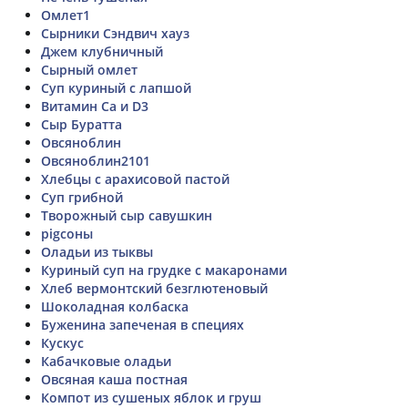
Омлет1
Сырники Сэндвич хауз
Джем клубничный
Сырный омлет
Суп куриный с лапшой
Витамин Ca и D3
Сыр Буратта
Овсяноблин
Овсяноблин2101
Хлебцы с арахисовой пастой
Суп грибной
Творожный сыр савушкин
pigсоны
Оладьи из тыквы
Куриный суп на грудке с макаронами
Хлеб вермонтский безглютеновый
Шоколадная колбаска
Буженина запеченая в специях
Кускус
Кабачковые оладьи
Овсяная каша постная
Компот из сушеных яблок и груш