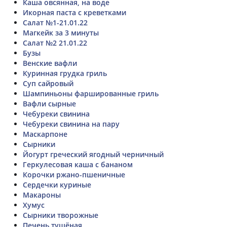
Каша овсянная, на воде
Икорная паста с креветками
Салат №1-21.01.22
Магкейк за 3 минуты
Салат №2 21.01.22
Бузы
Венские вафли
Куринная грудка гриль
Суп сайровый
Шампиньоны фаршированные гриль
Вафли сырные
Чебуреки свинина
Чебуреки свинина на пару
Маскарпоне
Сырники
Йогурт греческий ягодный черничный
Геркулесовая каша с бананом
Корочки ржано-пшеничные
Сердечки куриные
Макароны
Хумус
Сырники творожные
Печень тушёная