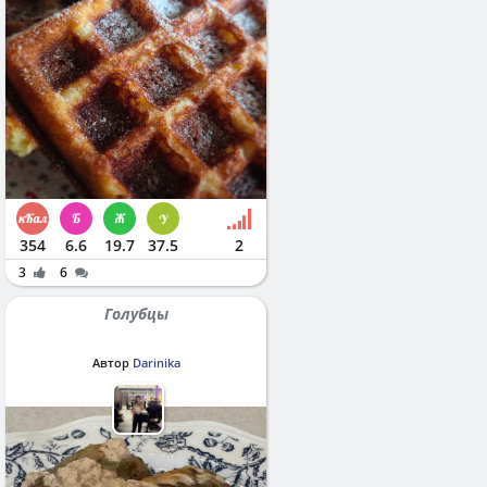
354
6.6
19.7
37.5
2
3
6
Голубцы
Автор
Darinika