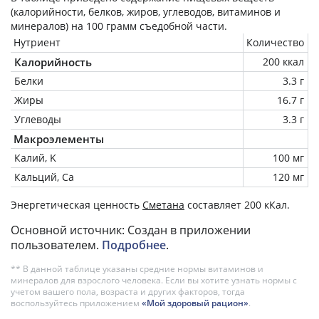
(калорийности, белков, жиров, углеводов, витаминов и
минералов) на
100 грамм
съедобной части.
Нутриент
Количество
Калорийность
200 ккал
Белки
3.3 г
Жиры
16.7 г
Углеводы
3.3 г
Макроэлементы
Калий, K
100 мг
Кальций, Ca
120 мг
Энергетическая ценность
Cметана
составляет 200 кКал.
Основной источник: Создан в приложении
пользователем.
Подробнее
.
** В данной таблице указаны средние нормы витаминов и
минералов для взрослого человека. Если вы хотите узнать нормы с
учетом вашего пола, возраста и других факторов, тогда
воспользуйтесь приложением
«Мой здоровый рацион»
.