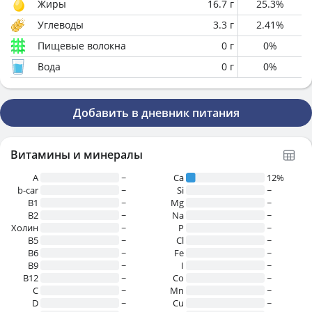
Жиры
16.7
г
25.3
%
Углеводы
3.3
г
2.41
%
Пищевые волокна
0
г
0
%
Вода
0
г
0
%
Добавить в дневник питания
Витамины и минералы
A
~
Ca
12%
b-car
~
Si
~
В1
~
Mg
~
B2
~
Na
~
Холин
~
P
~
B5
~
Cl
~
B6
~
Fe
~
B9
~
I
~
B12
~
Co
~
C
~
Mn
~
D
~
Cu
~