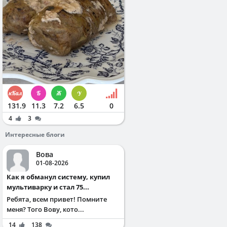
131.9
11.3
7.2
6.5
0
4
3
Интересные блоги
Вова
01-08-2026
Как я обманул систему, купил
мультиварку и стал 75...
Ребята, всем привет! Помните
меня? Того Вову, кото...
14
138