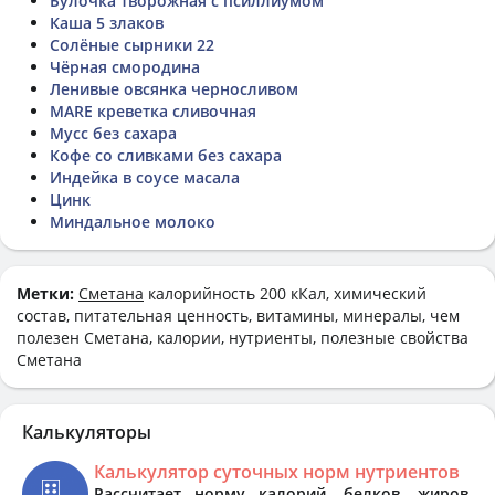
Булочка творожная с псиллиумом
Каша 5 злаков
Солёные сырники 22
Чёрная смородина
Ленивые овсянка черносливом
MARE креветка сливочная
Мусс без сахара
Кофе со сливками без сахара
Индейка в соусе масала
Цинк
Миндальное молоко
Метки:
Cметана
калорийность 200 кКал, химический
состав, питательная ценность, витамины, минералы, чем
полезен Cметана, калории, нутриенты, полезные свойства
Cметана
Калькуляторы
Калькулятор суточных норм нутриентов
Рассчитает норму калорий, белков, жиров,