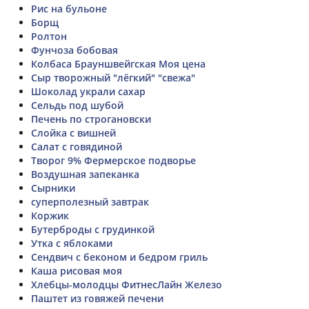
Рис на бульоне
Борщ
Ролтон
Фунчоза бобовая
Колбаса Брауншвейгская Моя цена
Сыр творожный "лёгкий" "свежа"
Шоколад украли сахар
Сельдь под шубой
Печень по строгановски
Слойка с вишней
Салат с говядиной
Творог 9% Фермерское подворье
Воздушная запеканка
Сырники
суперполезный завтрак
Коржик
Бутерброды с грудинкой
Утка с яблоками
Сендвич с беконом и бедром гриль
Каша рисовая моя
Хлебцы-молодцы ФитнесЛайн Железо
Паштет из говяжей печени