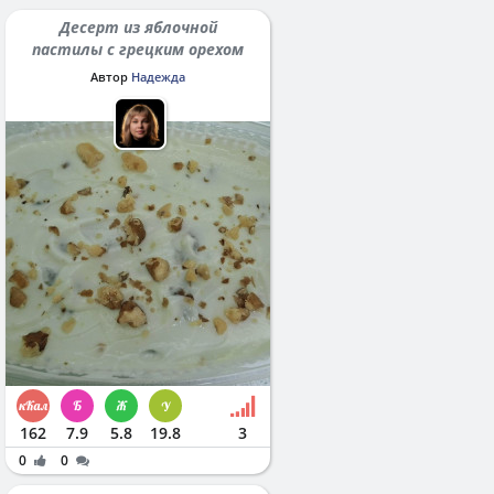
Десерт из яблочной
пастилы с грецким орехом
Автор
Надежда
162
7.9
5.8
19.8
3
0
0