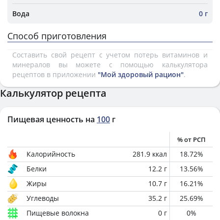
Вода
0 г
Способ приготовления
Составить свой рецепт с учетом потерь витаминов и
минералов вы можете с помощью калькулятора
рецептов в приложении
"Мой здоровый рацион"
.
Калькулятор рецепта
Пищевая ценность на
100
г
% от РСП
Калорийность
281.9
ккал
18.72
%
Белки
12.2
г
13.56
%
Жиры
10.7
г
16.21
%
Углеводы
35.2
г
25.69
%
Пищевые волокна
0
г
0
%