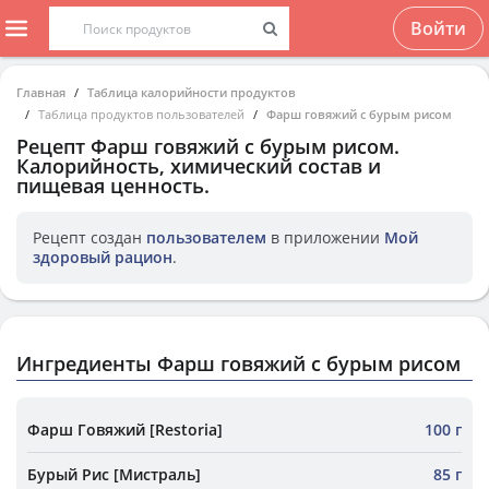
Войти
Главная
Таблица калорийности продуктов
Таблица продуктов пользователей
Фарш говяжий с бурым рисом
Рецепт
Фарш говяжий с бурым рисом
.
Калорийность, химический состав и
пищевая ценность.
Рецепт создан
пользователем
в приложении
Мой
здоровый рацион
.
Ингредиенты Фарш говяжий с бурым рисом
Фарш Говяжий [Restoria]
100 г
Бурый Рис [Мистраль]
85 г