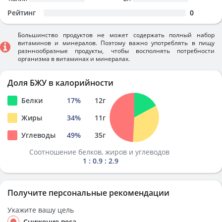
Рейтинг
0
Большинство продуктов не может содержать полный набор
витаминов и минералов. Поэтому важно употреблять в пищу
разннообразные продукты, чтобы восполнять потребности
организма в витаминах и минералах.
Доля БЖУ в калорийности
Белки
17
%
12
г
Жиры
34
%
11
г
Углеводы
49
%
35
г
Соотношение белков, жиров и углеводов
1 : 0.9 : 2.9
Получите персональные рекомендации
Укажите вашу цель
Снижение веса