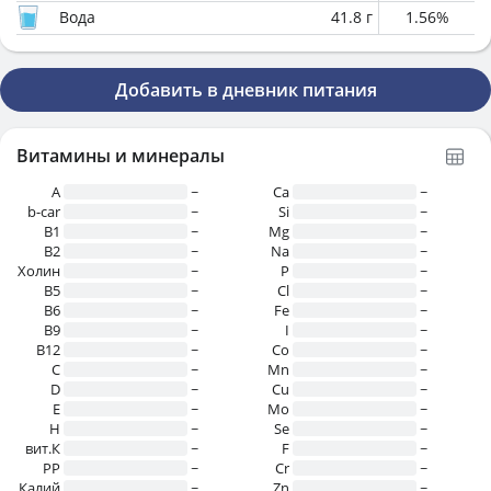
Вода
41.8
г
1.56
%
Добавить в дневник питания
Витамины и минералы
A
~
Ca
~
b-car
~
Si
~
В1
~
Mg
~
B2
~
Na
~
Холин
~
P
~
B5
~
Cl
~
B6
~
Fe
~
B9
~
I
~
B12
~
Co
~
C
~
Mn
~
D
~
Cu
~
E
~
Mo
~
H
~
Se
~
вит.К
~
F
~
PP
~
Cr
~
Калий
~
Zn
~