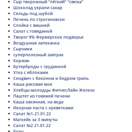
Сыр творожный "лёгкий" "свежа"
Шоколад украли сахар
Сельдь под шубой
Печень по строгановски
Слойка с вишней
Салат с говядиной
Творог 9% Фермерское подворье
Воздушная запеканка
Сырники
суперполезный завтрак
Коржик
Бутерброды с грудинкой
Утка с яблоками
Сендвич с беконом и бедром гриль
Каша рисовая моя
Хлебцы-молодцы ФитнесЛайн Железо
Паштет из говяжей печени
Каша овсянная, на воде
Икорная паста с креветками
Салат №1-21.01.22
Магкейк за 3 минуты
Салат №2 21.01.22
Бузы