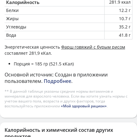
Калорийность
281.9 ккал
Белки
12.2 г
Жиры
10.7 г
Углеводы
35.2 г
Вода
41.8 г
Энергетическая ценность
Фарш говяжий с бурым рисом
составляет 281,9 кКал.
Порция = 185 гр (521.5 кКал)
Основной источник: Создан в приложении
пользователем.
Подробнее
.
** В данной таблице указаны средние нормы витаминов и
минералов для взрослого человека. Если вы хотите узнать нормы с
учетом вашего пола, возраста и других факторов, тогда
воспользуйтесь приложением
«Мой здоровый рацион»
.
Калорийность и химический состав других
продуктов