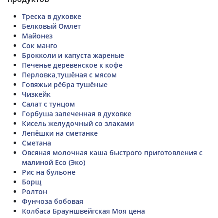
Треска в духовке
Белковый Омлет
Майонез
Сок манго
Брокколи и капуста жареные
Печенье деревенское к кофе
Перловка,тушёная с мясом
Говяжьи рёбра тушёные
Чизкейк
Салат с тунцом
Горбуша запеченная в духовке
Кисель желудочный со злаками
Лепёшки на сметанке
Cметана
Овсяная молочная каша быстрого приготовления с
малиной Eco (Эко)
Рис на бульоне
Борщ
Ролтон
Фунчоза бобовая
Колбаса Брауншвейгская Моя цена