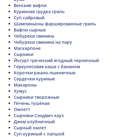
Венские вафли
Куринная грудка гриль
Суп сайровый
Шампиньоны фаршированные гриль
Вафли сырные
Чебуреки свинина
Чебуреки свинина на пару
Маскарпоне
Сырники
Йогурт греческий ягодный черничный
Геркулесовая каша с бананом
Корочки ржано-пшеничные
Сердечки куриные
Макароны
Хумус
Сырники творожные
Печень тушёная
Омлет1
Сырники Сэндвич хауз
Джем клубничный
Сырный омлет
Суп куриный с лапшой