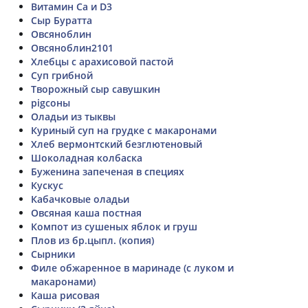
Витамин Ca и D3
Сыр Буратта
Овсяноблин
Овсяноблин2101
Хлебцы с арахисовой пастой
Суп грибной
Творожный сыр савушкин
pigсоны
Оладьи из тыквы
Куриный суп на грудке с макаронами
Хлеб вермонтский безглютеновый
Шоколадная колбаска
Буженина запеченая в специях
Кускус
Кабачковые оладьи
Овсяная каша постная
Компот из сушеных яблок и груш
Плов из бр.цыпл. (копия)
Сырники
Филе обжаренное в маринаде (с луком и
макаронами)
Каша рисовая