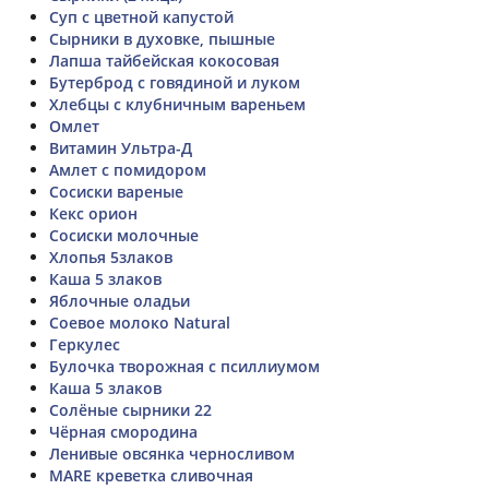
Суп с цветной капустой
Сырники в духовке, пышные
Лапша тайбейская кокосовая
Бутерброд с говядиной и луком
Хлебцы с клубничным вареньем
Омлет
Витамин Ультра-Д
Амлет с помидором
Сосиски вареные
Кекс орион
Сосиски молочные
Хлопья 5злаков
Каша 5 злаков
Яблочные оладьи
Соевое молоко Natural
Геркулес
Булочка творожная с псиллиумом
Каша 5 злаков
Солёные сырники 22
Чёрная смородина
Ленивые овсянка черносливом
MARE креветка сливочная