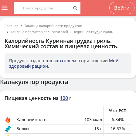
Войти
Главная
Таблица калорийности продуктов
Таблица продуктов пользователей
Куринная грудка гриль
Калорийность
Куринная грудка гриль
.
Химический состав и пищевая ценность.
Продукт создан
пользователем
в приложении
Мой
здоровый рацион
.
Калькулятор продукта
Пищевая ценность на
100
г
% от РСП
Калорийность
103
ккал
6.84
%
Белки
15
г
16.67
%