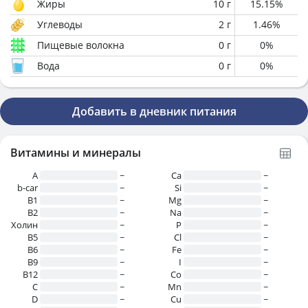
Жиры
10
г
15.15
%
Углеводы
2
г
1.46
%
Пищевые волокна
0
г
0
%
Вода
0
г
0
%
Добавить в дневник питания
Витамины и минералы
A
~
Ca
~
b-car
~
Si
~
В1
~
Mg
~
B2
~
Na
~
Холин
~
P
~
B5
~
Cl
~
B6
~
Fe
~
B9
~
I
~
B12
~
Co
~
C
~
Mn
~
D
~
Cu
~