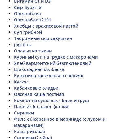
Витамин Ca и D3
Сыр Буратта
Овсяноблин
Овсяноблин2101
Хлебцы с арахисовой пастой
Суп грибной
Творожный сыр савушкин
pigсоны
Оладьи из тыквы
Куриный суп на грудке с макаронами
Хлеб вермонтский безглютеновый
Шоколадная колбаска
Буженина запеченая в специях
Кускус
Кабачковые оладьи
Овсяная каша постная
Компот из сушеных яблок и груш
Плов из бр.цыпл. (копия)
Сырники
Филе обжаренное в маринаде (с луком и
макаронами)
Каша рисовая
Сырники (2 яйца)