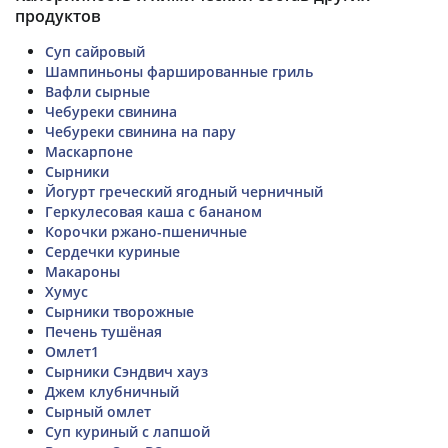
продуктов
Суп сайровый
Шампиньоны фаршированные гриль
Вафли сырные
Чебуреки свинина
Чебуреки свинина на пару
Маскарпоне
Сырники
Йогурт греческий ягодный черничный
Геркулесовая каша с бананом
Корочки ржано-пшеничные
Сердечки куриные
Макароны
Хумус
Сырники творожные
Печень тушёная
Омлет1
Сырники Сэндвич хауз
Джем клубничный
Сырный омлет
Суп куриный с лапшой