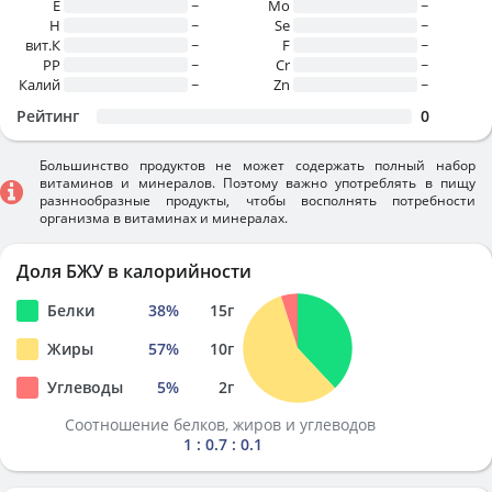
E
~
Mo
~
H
~
Se
~
вит.К
~
F
~
PP
~
Cr
~
Калий
~
Zn
~
Рейтинг
0
Большинство продуктов не может содержать полный набор
витаминов и минералов. Поэтому важно употреблять в пищу
разннообразные продукты, чтобы восполнять потребности
организма в витаминах и минералах.
Доля БЖУ в калорийности
Белки
38
%
15
г
Жиры
57
%
10
г
Углеводы
5
%
2
г
Соотношение белков, жиров и углеводов
1 : 0.7 : 0.1