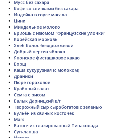
Мусс без сахара
Кофе со сливками без сахара
Индейка в соусе масала
Цинк
Миндальное молоко
Бриошь с изюмом "Французские улочки"
Корейская морковь
Хлеб Колос бездрожжевой
Добрый персиа яблоко
Японское фисташковое какао
Борщ
Каша кукурузная (с молоком)
Драники
Пюре гороховое
Крабовый салат
Семга с рисом
Балык Дарницкий в/п
Творожный сыр сыробогатов с зеленью
Бульён из свиных косточек
Mars
Батончик глазированный Пинаколада
Суп-лапша
Йогурт