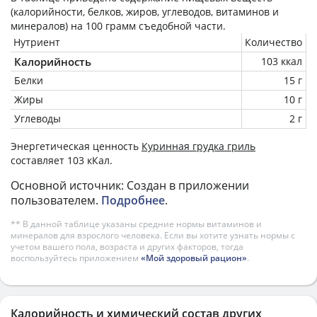
(калорийности, белков, жиров, углеводов, витаминов и
минералов) на
100 грамм
съедобной части.
Нутриент
Количество
Калорийность
103 ккал
Белки
15 г
Жиры
10 г
Углеводы
2 г
Энергетическая ценность
Куринная грудка гриль
составляет 103 кКал.
Основной источник: Создан в приложении
пользователем.
Подробнее
.
** В данной таблице указаны средние нормы витаминов и
минералов для взрослого человека. Если вы хотите узнать нормы с
учетом вашего пола, возраста и других факторов, тогда
воспользуйтесь приложением
«Мой здоровый рацион»
.
Калорийность и химический состав других