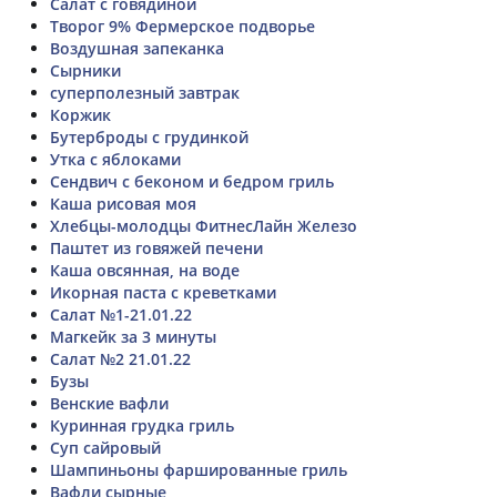
Салат с говядиной
Творог 9% Фермерское подворье
Воздушная запеканка
Сырники
суперполезный завтрак
Коржик
Бутерброды с грудинкой
Утка с яблоками
Сендвич с беконом и бедром гриль
Каша рисовая моя
Хлебцы-молодцы ФитнесЛайн Железо
Паштет из говяжей печени
Каша овсянная, на воде
Икорная паста с креветками
Салат №1-21.01.22
Магкейк за 3 минуты
Салат №2 21.01.22
Бузы
Венские вафли
Куринная грудка гриль
Суп сайровый
Шампиньоны фаршированные гриль
Вафли сырные