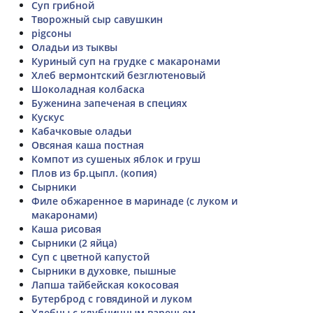
Суп грибной
Творожный сыр савушкин
pigсоны
Оладьи из тыквы
Куриный суп на грудке с макаронами
Хлеб вермонтский безглютеновый
Шоколадная колбаска
Буженина запеченая в специях
Кускус
Кабачковые оладьи
Овсяная каша постная
Компот из сушеных яблок и груш
Плов из бр.цыпл. (копия)
Сырники
Филе обжаренное в маринаде (с луком и
макаронами)
Каша рисовая
Сырники (2 яйца)
Суп с цветной капустой
Сырники в духовке, пышные
Лапша тайбейская кокосовая
Бутерброд с говядиной и луком
Хлебцы с клубничным вареньем