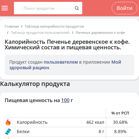
Войти
Главная
Таблица калорийности продуктов
Таблица продуктов пользователей
Печенье деревенское к кофе
Калорийность
Печенье деревенское к кофе
.
Химический состав и пищевая ценность.
Продукт создан
пользователем
в приложении
Мой
здоровый рацион
.
Калькулятор продукта
Пищевая ценность на
100
г
% от РСП
Калорийность
462
ккал
30.68
%
Белки
8
г
8.89
%