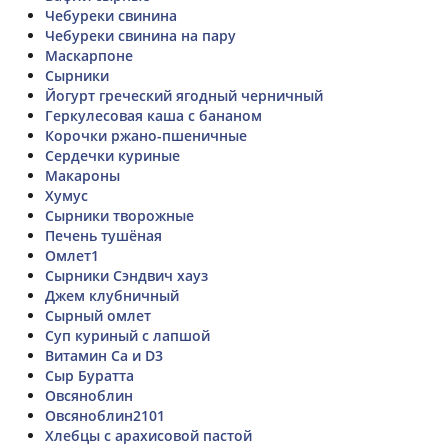
Чебуреки свинина
Чебуреки свинина на пару
Маскарпоне
Сырники
Йогурт греческий ягодный черничный
Геркулесовая каша с бананом
Корочки ржано-пшеничные
Сердечки куриные
Макароны
Хумус
Сырники творожные
Печень тушёная
Омлет1
Сырники Сэндвич хауз
Джем клубничный
Сырный омлет
Суп куриный с лапшой
Витамин Ca и D3
Сыр Буратта
Овсяноблин
Овсяноблин2101
Хлебцы с арахисовой пастой