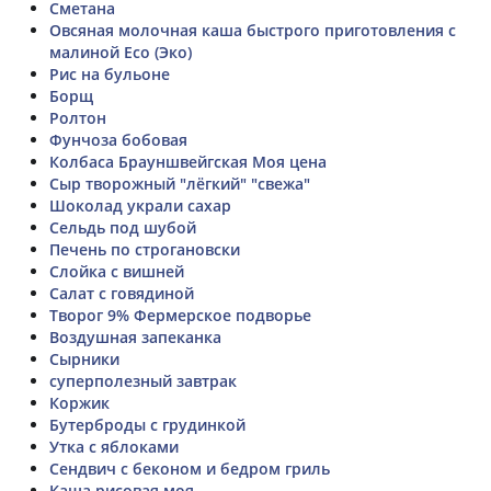
Cметана
Овсяная молочная каша быстрого приготовления с
малиной Eco (Эко)
Рис на бульоне
Борщ
Ролтон
Фунчоза бобовая
Колбаса Брауншвейгская Моя цена
Сыр творожный "лёгкий" "свежа"
Шоколад украли сахар
Сельдь под шубой
Печень по строгановски
Слойка с вишней
Салат с говядиной
Творог 9% Фермерское подворье
Воздушная запеканка
Сырники
суперполезный завтрак
Коржик
Бутерброды с грудинкой
Утка с яблоками
Сендвич с беконом и бедром гриль
Каша рисовая моя