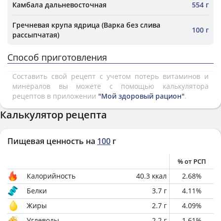
Камбала дальневосточная
554 г
Гречневая крупа ядрица (Варка без слива
100 г
рассыпчатая)
Способ приготовления
Составить свой рецепт с учетом потерь витаминов и
минералов вы можете с помощью калькулятора
рецептов в приложении
"Мой здоровый рацион"
.
Калькулятор рецепта
Пищевая ценность на
100
г
% от РСП
Калорийность
40.3
ккал
2.68
%
Белки
3.7
г
4.11
%
Жиры
2.7
г
4.09
%
Углеводы
2.2
г
1.61
%