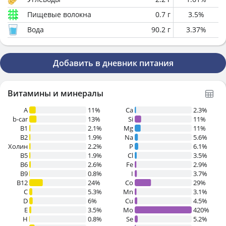
Пищевые волокна
0.7
г
3.5
%
Вода
90.2
г
3.37
%
Добавить в дневник питания
Витамины и минералы
A
11%
Ca
2.3%
b-car
13%
Si
11%
В1
2.1%
Mg
11%
B2
1.9%
Na
5.6%
Холин
2.2%
P
6.1%
B5
1.9%
Cl
3.5%
B6
2.6%
Fe
2.9%
B9
0.8%
I
3.7%
B12
24%
Co
29%
C
5.3%
Mn
3.1%
D
6%
Cu
4.5%
E
3.5%
Mo
420%
H
0.8%
Se
5.2%