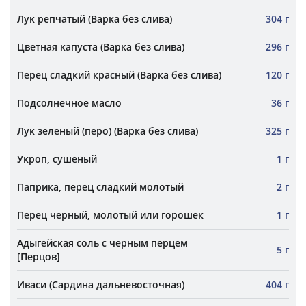
Лук репчатый (Варка без слива)
304 г
Цветная капуста (Варка без слива)
296 г
Перец сладкий красный (Варка без слива)
120 г
Подсолнечное масло
36 г
Лук зеленый (перо) (Варка без слива)
325 г
Укроп, сушеный
1 г
Паприка, перец сладкий молотый
2 г
Перец черный, молотый или горошек
1 г
Адыгейская соль с черным перцем
5 г
[Перцов]
Иваси (Сардина дальневосточная)
404 г