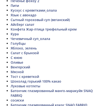
Печенье фохоу 2
Пити
Кускус с креветками_олала
Язык с авокадо
Сытный гороховый суп (веганский)
Айсберг салат
Конфета Жар-птица трюфельный крем
Кура
Чечевичный суп_олала
Голубцы
Яблоко, зелень
Салат с брынзой
С ююю
Оливье
Венгерский
Мясной
Тост с креветкой
Шоколад горький 100% какао
Луковые котлеты
Батончик глазированный манго-маракуйя SNAQ
FABRIQ
сосиски
Батончик глазированный кокос SNAQ FABRIQ