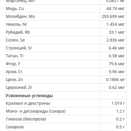
Марганец, Mn
0.0627 мг
Медь, Cu
44.74 мкг
Молибден, Mo
293.699 мкг
Никель, Ni
1.454 мкг
Рубидий, Rb
33.1 мкг
Селен, Se
2.836 мкг
Стронций, Sr
6.46 мкг
Титан, Ti
0.58 мкг
Фтор, F
79.6 мкг
Хром, Cr
9.96 мкг
Цинк, Zn
0.1866 мг
Цирконий, Zr
0.62 мкг
Усвояемые углеводы
Крахмал и декстрины
1.019 г
Моно- и дисахариды (сахара)
1.2 г
Глюкоза (декстроза)
0.2 г
Сахароза
0.5 г