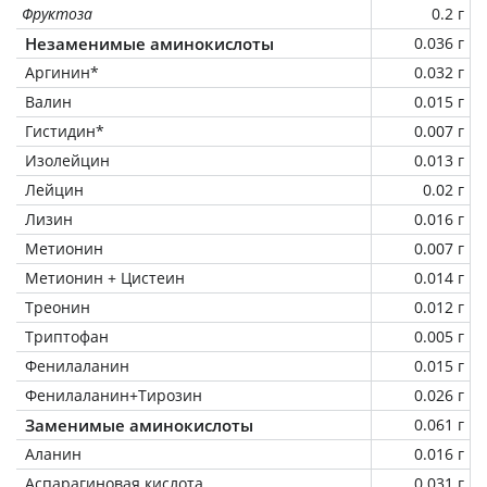
Фруктоза
0.2 г
Незаменимые аминокислоты
0.036 г
Аргинин*
0.032 г
Валин
0.015 г
Гистидин*
0.007 г
Изолейцин
0.013 г
Лейцин
0.02 г
Лизин
0.016 г
Метионин
0.007 г
Метионин + Цистеин
0.014 г
Треонин
0.012 г
Триптофан
0.005 г
Фенилаланин
0.015 г
Фенилаланин+Тирозин
0.026 г
Заменимые аминокислоты
0.061 г
Аланин
0.016 г
Аспарагиновая кислота
0.031 г