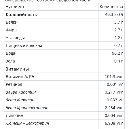
Нутриент
Количество
Калорийность
40.3 ккал
Белки
3.7 г
Жиры
2.7 г
Углеводы
2.2 г
Пищевые волокна
0.7 г
Вода
90.2 г
Зола
0.4 г
Витамины
Витамин А, РЭ
101.3 мкг
Ретинол
0.001 мг
альфа Каротин
0.217 мкг
бета Каротин
0.633 мг
бета Криптоксантин
2.234 мкг
Ликопин
0.004 мкг
Лютеин + Зеаксантин
6.908 мкг