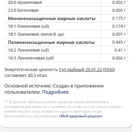
20:0 Арахиновая
0.002 г
22:0 Бегеновая
0.005 г
Мононенасыщенные жирные кислоты
0.175 г
18:1 Олеиновая (ud)
0.174 г
18:1 Олеиновая, омега-9, цис
0.001 г
Полиненасыщенные жирные кислоты
0.445 г
18:2 Линолевая (ud)
0.41 г
18:3 Линоленовая (ud)
0.002 г
Энергетическая ценность
Суп рыбный 20.01.22 (5550)
составляет 40,3 кКал.
Основной источник: Создан в приложении
пользователем.
Подробнее
.
** В данной таблице указаны средние нормы витаминов и
минералов для взрослого человека. Если вы хотите узнать нормы с
учетом вашего пола, возраста и других факторов, тогда
воспользуйтесь приложением
«Мой здоровый рацион»
.