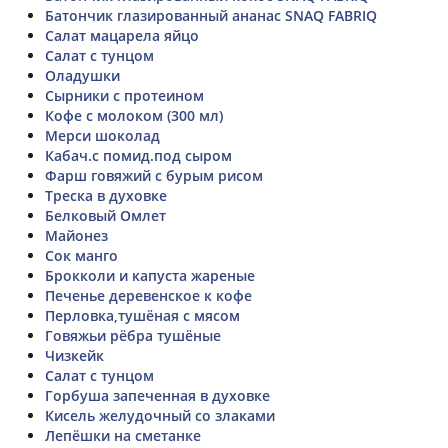
Батончик глазированный ананас SNAQ FABRIQ
Салат мацарела яйцо
Салат с тунцом
Оладушки
Сырники с протеином
Кофе с молоком (300 мл)
Мерси шоколад
Кабач.с помид.под сыром
Фарш говяжий с бурым рисом
Треска в духовке
Белковый Омлет
Майонез
Сок манго
Брокколи и капуста жареные
Печенье деревенское к кофе
Перловка,тушёная с мясом
Говяжьи рёбра тушёные
Чизкейк
Салат с тунцом
Горбуша запеченная в духовке
Кисель желудочный со злаками
Лепёшки на сметанке