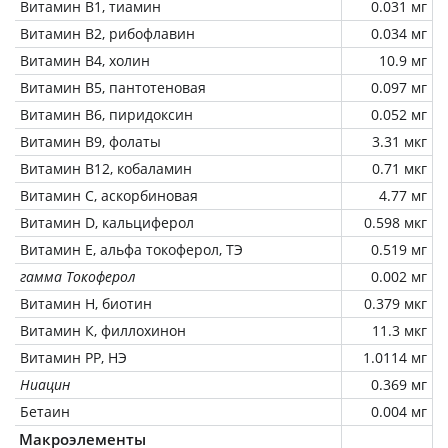
Витамин В1, тиамин
0.031 мг
Витамин В2, рибофлавин
0.034 мг
Витамин В4, холин
10.9 мг
Витамин В5, пантотеновая
0.097 мг
Витамин В6, пиридоксин
0.052 мг
Витамин В9, фолаты
3.31 мкг
Витамин В12, кобаламин
0.71 мкг
Витамин C, аскорбиновая
4.77 мг
Витамин D, кальциферол
0.598 мкг
Витамин Е, альфа токоферол, ТЭ
0.519 мг
гамма Токоферол
0.002 мг
Витамин Н, биотин
0.379 мкг
Витамин К, филлохинон
11.3 мкг
Витамин РР, НЭ
1.0114 мг
Ниацин
0.369 мг
Бетаин
0.004 мг
Макроэлементы