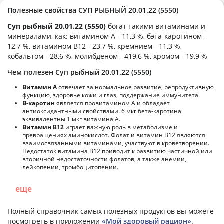
Полезные свойства СУП РЫБНЫЙ 20.01.22 (5550)
Суп рыбный 20.01.22 (5550)
богат такими витаминами и
минералами, как: витамином А - 11,3 %, бэта-каротином -
12,7 %, витамином B12 - 23,7 %, кремнием - 11,3 %,
кобальтом - 28,6 %, молибденом - 419,6 %, хромом - 19,9 %
Чем полезен Суп рыбный 20.01.22 (5550)
Витамин А
отвечает за нормальное развитие, репродуктивную
функцию, здоровье кожи и глаз, поддержание иммунитета.
В-каротин
является провитамином А и обладает
антиоксидантными свойствами. 6 мкг бета-каротина
эквивалентны 1 мкг витамина А.
Витамин В12
играет важную роль в метаболизме и
превращениях аминокислот. Фолат и витамин В12 являются
взаимосвязанными витаминами, участвуют в кроветворении.
Недостаток витамина В12 приводит к развитию частичной или
вторичной недостаточности фолатов, а также анемии,
лейкопении, тромбоцитопении.
еще
Полный справочник самых полезных продуктов вы можете
посмотреть в приложении
«Мой здоровый рацион»
.