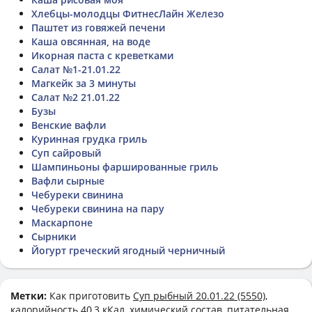
Хлебцы-молодцы ФитнесЛайн Железо
Паштет из говяжей печени
Каша овсянная, на воде
Икорная паста с креветками
Салат №1-21.01.22
Магкейк за 3 минуты
Салат №2 21.01.22
Бузы
Венские вафли
Куринная грудка гриль
Суп сайровый
Шампиньоны фаршированные гриль
Вафли сырные
Чебуреки свинина
Чебуреки свинина на пару
Маскарпоне
Сырники
Йогурт греческий ягодный черничный
Метки:
Как приготовить
Суп рыбный 20.01.22 (5550)
,
калорийность 40,3 кКал, химический состав, питательная