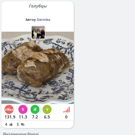
Голубцы
Автор
Darinika
131.9
11.3
7.2
6.5
0
4
3
Интересные блоги