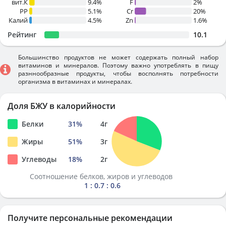
вит.К
9.4%
F
2%
PP
5.1%
Cr
20%
Калий
4.5%
Zn
1.6%
Рейтинг
10.1
Большинство продуктов не может содержать полный набор
витаминов и минералов. Поэтому важно употреблять в пищу
разннообразные продукты, чтобы восполнять потребности
организма в витаминах и минералах.
Доля БЖУ в калорийности
Белки
31
%
4
г
Жиры
51
%
3
г
Углеводы
18
%
2
г
Соотношение белков, жиров и углеводов
1 : 0.7 : 0.6
Получите персональные рекомендации