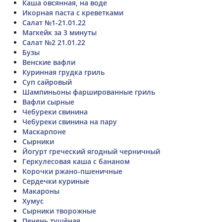
Каша овсянная, на воде
Икорная паста с креветками
Салат №1-21.01.22
Магкейк за 3 минуты
Салат №2 21.01.22
Бузы
Венские вафли
Куринная грудка гриль
Суп сайровый
Шампиньоны фаршированные гриль
Вафли сырные
Чебуреки свинина
Чебуреки свинина на пару
Маскарпоне
Сырники
Йогурт греческий ягодный черничный
Геркулесовая каша с бананом
Корочки ржано-пшеничные
Сердечки куриные
Макароны
Хумус
Сырники творожные
Печень тушёная