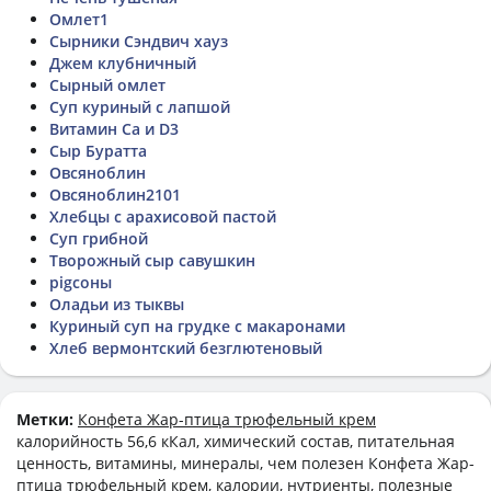
Омлет1
Сырники Сэндвич хауз
Джем клубничный
Сырный омлет
Суп куриный с лапшой
Витамин Ca и D3
Сыр Буратта
Овсяноблин
Овсяноблин2101
Хлебцы с арахисовой пастой
Суп грибной
Творожный сыр савушкин
pigсоны
Оладьи из тыквы
Куриный суп на грудке с макаронами
Хлеб вермонтский безглютеновый
Метки:
Конфета Жар-птица трюфельный крем
калорийность 56,6 кКал, химический состав, питательная
ценность, витамины, минералы, чем полезен Конфета Жар-
птица трюфельный крем, калории, нутриенты, полезные