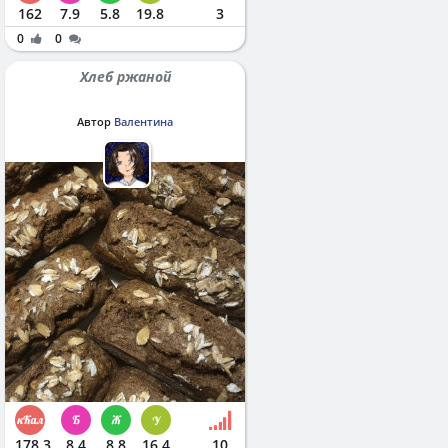
162
7.9
5.8
19.8
3
0
0
Хлеб ржаной
Автор
Валентина
178.3
8.4
8.8
16.4
10