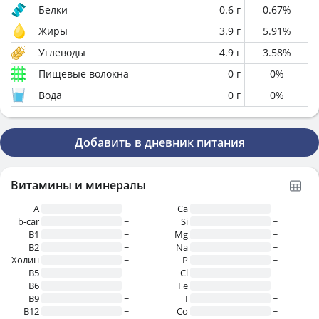
Белки
0.6
г
0.67
%
Жиры
3.9
г
5.91
%
Углеводы
4.9
г
3.58
%
Пищевые волокна
0
г
0
%
Вода
0
г
0
%
Добавить в дневник питания
Витамины и минералы
A
~
Ca
~
b-car
~
Si
~
В1
~
Mg
~
B2
~
Na
~
Холин
~
P
~
B5
~
Cl
~
B6
~
Fe
~
B9
~
I
~
B12
~
Co
~