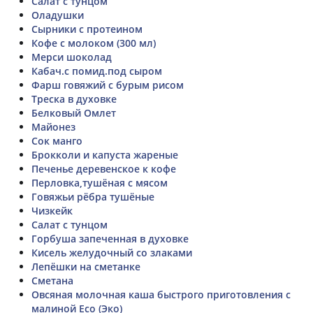
Салат с тунцом
Оладушки
Сырники с протеином
Кофе с молоком (300 мл)
Мерси шоколад
Кабач.с помид.под сыром
Фарш говяжий с бурым рисом
Треска в духовке
Белковый Омлет
Майонез
Сок манго
Брокколи и капуста жареные
Печенье деревенское к кофе
Перловка,тушёная с мясом
Говяжьи рёбра тушёные
Чизкейк
Салат с тунцом
Горбуша запеченная в духовке
Кисель желудочный со злаками
Лепёшки на сметанке
Cметана
Овсяная молочная каша быстрого приготовления с
малиной Eco (Эко)