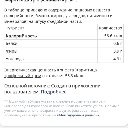
В таблице приведено содержание пищевых веществ
(калорийности, белков, жиров, углеводов, витаминов и
минералов) на
штуку
съедобной части.
Нутриент
Количество
Калорийность
56.6 ккал
Белки
0.6 г
Жиры
3.9 г
Углеводы
4.9 г
Энергетическая ценность
Конфета Жар-птица
трюфельный крем
составляет 56,6 кКал.
Основной источник: Создан в приложении
пользователем.
Подробнее
.
** В данной таблице указаны средние нормы витаминов и
минералов для взрослого человека. Если вы хотите узнать нормы с
учетом вашего пола, возраста и других факторов, тогда
воспользуйтесь приложением
«Мой здоровый рацион»
.