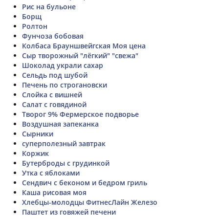
Рис на бульоне
Борщ
Ролтон
Фунчоза бобовая
Колбаса Брауншвейгская Моя цена
Сыр творожный "лёгкий" "свежа"
Шоколад украли сахар
Сельдь под шубой
Печень по строгановски
Слойка с вишней
Салат с говядиной
Творог 9% Фермерское подворье
Воздушная запеканка
Сырники
суперполезный завтрак
Коржик
Бутерброды с грудинкой
Утка с яблоками
Сендвич с беконом и бедром гриль
Каша рисовая моя
Хлебцы-молодцы ФитнесЛайн Железо
Паштет из говяжей печени