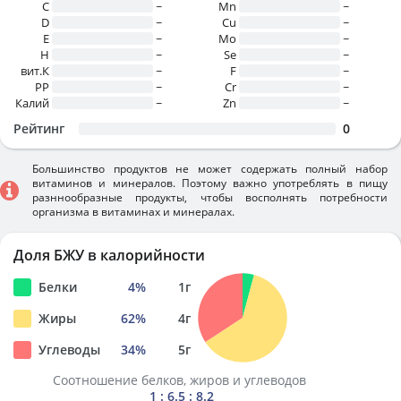
C
~
Mn
~
D
~
Cu
~
E
~
Mo
~
H
~
Se
~
вит.К
~
F
~
PP
~
Cr
~
Калий
~
Zn
~
Рейтинг
0
Большинство продуктов не может содержать полный набор
витаминов и минералов. Поэтому важно употреблять в пищу
разннообразные продукты, чтобы восполнять потребности
организма в витаминах и минералах.
Доля БЖУ в калорийности
Белки
4
%
1
г
Жиры
62
%
4
г
Углеводы
34
%
5
г
Соотношение белков, жиров и углеводов
1 : 6.5 : 8.2