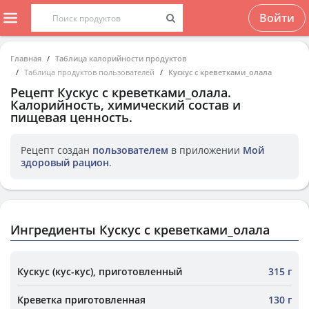
Войти
Главная
Таблица калорийности продуктов
Таблица продуктов пользователей
Кускус с креветками_олала
Рецепт
Кускус с креветками_олала
.
Калорийность, химический состав и
пищевая ценность.
Рецепт создан
пользователем
в приложении
Мой
здоровый рацион
.
Ингредиенты Кускус с креветками_олала
Кускус (кус-кус), приготовленный
315 г
Креветка приготовленная
130 г