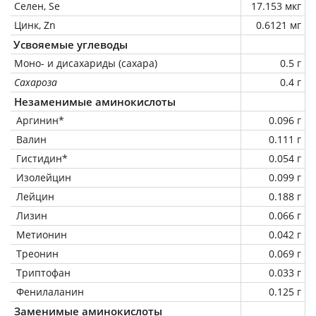
Селен, Se
17.153 мкг
Цинк, Zn
0.6121 мг
Усвояемые углеводы
Моно- и дисахариды (сахара)
0.5 г
Сахароза
0.4 г
Незаменимые аминокислоты
Аргинин*
0.096 г
Валин
0.111 г
Гистидин*
0.054 г
Изолейцин
0.099 г
Лейцин
0.188 г
Лизин
0.066 г
Метионин
0.042 г
Треонин
0.069 г
Триптофан
0.033 г
Фенилаланин
0.125 г
Заменимые аминокислоты