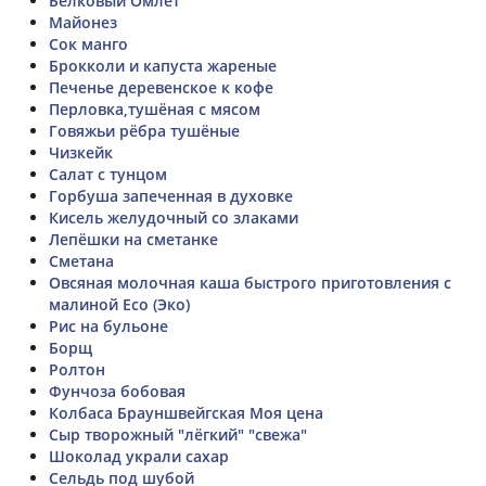
Белковый Омлет
Майонез
Сок манго
Брокколи и капуста жареные
Печенье деревенское к кофе
Перловка,тушёная с мясом
Говяжьи рёбра тушёные
Чизкейк
Салат с тунцом
Горбуша запеченная в духовке
Кисель желудочный со злаками
Лепёшки на сметанке
Cметана
Овсяная молочная каша быстрого приготовления с
малиной Eco (Эко)
Рис на бульоне
Борщ
Ролтон
Фунчоза бобовая
Колбаса Брауншвейгская Моя цена
Сыр творожный "лёгкий" "свежа"
Шоколад украли сахар
Сельдь под шубой