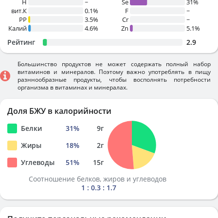
H
~
Se
31%
вит.К
0.1%
F
~
PP
3.5%
Cr
~
Калий
4.6%
Zn
5.1%
Рейтинг
2.9
Большинство продуктов не может содержать полный набор
витаминов и минералов. Поэтому важно употреблять в пищу
разннообразные продукты, чтобы восполнять потребности
организма в витаминах и минералах.
Доля БЖУ в калорийности
Белки
31
%
9
г
Жиры
18
%
2
г
Углеводы
51
%
15
г
Соотношение белков, жиров и углеводов
1 : 0.3 : 1.7