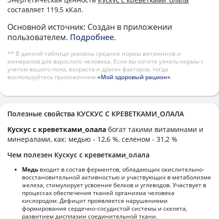
составляет 119,5 кКал.
Основной источник: Создан в приложении
пользователем.
Подробнее
.
** В данной таблице указаны средние нормы витаминов и
минералов для взрослого человека. Если вы хотите узнать нормы с
учетом вашего пола, возраста и других факторов, тогда
воспользуйтесь приложением
«Мой здоровый рацион»
.
Полезные свойства КУСКУС С КРЕВЕТКАМИ_ОЛАЛА
Кускус с креветками_олала
богат такими витаминами и
минералами, как: медью - 12,6 %, селеном - 31,2 %
Чем полезен Кускус с креветками_олала
Медь
входит в состав ферментов, обладающих окислительно-
восстановительной активностью и участвующих в метаболизме
железа, стимулирует усвоение белков и углеводов. Участвует в
процессах обеспечения тканей организма человека
кислородом. Дефицит проявляется нарушениями
формирования сердечно-сосудистой системы и скелета,
развитием дисплазии соединительной ткани.