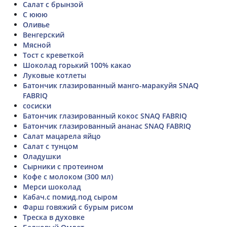
Салат с брынзой
С ююю
Оливье
Венгерский
Мясной
Тост с креветкой
Шоколад горький 100% какао
Луковые котлеты
Батончик глазированный манго-маракуйя SNAQ
FABRIQ
сосиски
Батончик глазированный кокос SNAQ FABRIQ
Батончик глазированный ананас SNAQ FABRIQ
Салат мацарела яйцо
Салат с тунцом
Оладушки
Сырники с протеином
Кофе с молоком (300 мл)
Мерси шоколад
Кабач.с помид.под сыром
Фарш говяжий с бурым рисом
Треска в духовке