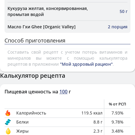
Кукуруза желтая, консервированная,
50 г
промытая водой
Масло Гхи Ghee [Organic Valley]
2 порция
Способ приготовления
Составить свой рецепт с учетом потерь витаминов и
минералов вы можете с помощью калькулятора
рецептов в приложении
"Мой здоровый рацион"
.
Калькулятор рецепта
Пищевая ценность на
100
г
% от РСП
Калорийность
119.5
ккал
7.93
%
Белки
8.8
г
9.78
%
Жиры
2.3
г
3.48
%