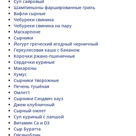
Суп сайровый
Шампиньоны фаршированные гриль
Вафли сырные
Чебуреки свинина
Чебуреки свинина на пару
Маскарпоне
Сырники
Йогурт греческий ягодный черничный
Геркулесовая каша с бананом
Корочки ржано-пшеничные
Сердечки куриные
Макароны
Хумус
Сырники творожные
Печень тушёная
Омлет1
Сырники Сэндвич хауз
Джем клубничный
Сырный омлет
Суп куриный с лапшой
Витамин Ca и D3
Сыр Буратта
Овсяноблин