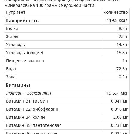
минералов) на
100 грамм
съедобной части.
Нутриент
Количество
Калорийность
119.5 ккал
Белки
8.8 г
Жиры
2.3 г
Углеводы
14.8 г
Углеводы (общие)
15.8 г
Пищевые волокна
1 г
Вода
72.6 г
Зола
0.5 г
Витамины
Лютеин + Зеаксантин
15.594 мкг
Витамин В1, тиамин
0.041 мг
Витамин В2, рибофлавин
0.018 мг
Витамин В4, холин
2.06 мг
Витамин В5, пантотеновая
0.231 мг
Витамин В6, пиридоксин
0.032 мг