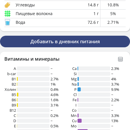
Углеводы
14.8
г
10.8
%
Пищевые волокна
1
г
5
%
Вода
72.6
г
2.71
%
Добавить в дневник питания
Витамины и минералы
A
~
Ca
2.3%
b-car
~
Si
~
В1
2.7%
Mg
4%
B2
1%
Na
3.7%
Холин
0.4%
P
9.9%
B5
4.6%
Cl
~
B6
1.6%
Fe
2.2%
B9
3.1%
I
~
B12
~
Co
~
C
0.2%
Mn
3.3%
D
~
Cu
13%
E
0.5%
Mo
~