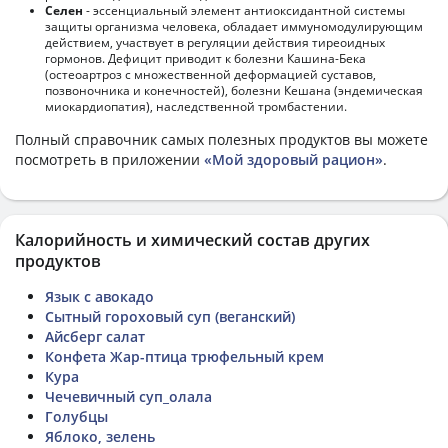
Селен
- эссенциальный элемент антиоксидантной системы
защиты организма человека, обладает иммуномодулирующим
действием, участвует в регуляции действия тиреоидных
гормонов. Дефицит приводит к болезни Кашина-Бека
(остеоартроз с множественной деформацией суставов,
позвоночника и конечностей), болезни Кешана (эндемическая
миокардиопатия), наследственной тромбастении.
Полный справочник самых полезных продуктов вы можете
посмотреть в приложении
«Мой здоровый рацион»
.
Калорийность и химический состав других
продуктов
Язык с авокадо
Сытный гороховый суп (веганский)
Айсберг салат
Конфета Жар-птица трюфельный крем
Кура
Чечевичный суп_олала
Голубцы
Яблоко, зелень