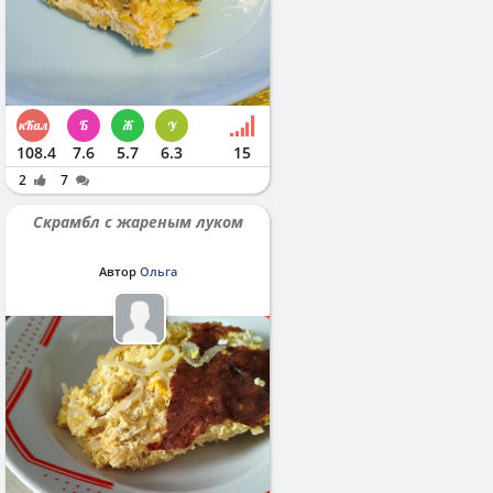
108.4
7.6
5.7
6.3
15
2
7
Скрамбл с жареным луком
Автор
Ольга