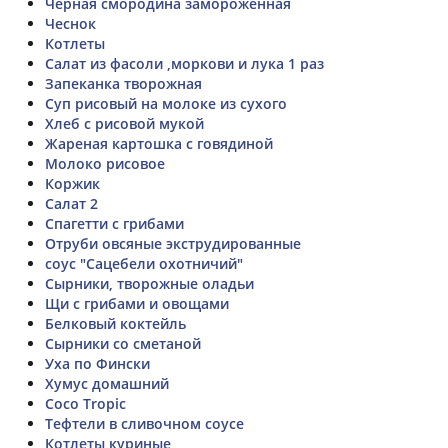
Чёрная смородина замороженная
Чеснок
Котлеты
Салат из фасоли ,моркови и лука 1 раз
Запеканка творожная
Суп рисовый на молоке из сухого
Хлеб с рисовой мукой
Жареная картошка с говядиной
Молоко рисовое
Коржик
Салат 2
Спагетти с грибами
Отруби овсяные экструдированные
соус "Сацебели охотничий"
Сырники, творожные оладьи
Щи с грибами и овощами
Белковый коктейль
Сырники со сметаной
Уха по Фински
Хумус домашний
Coco Tropic
Тефтели в сливочном соусе
Котлеты куриные