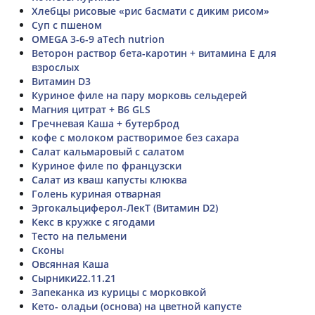
Хлебцы рисовые «рис басмати с диким рисом»
Суп с пшеном
OMEGA 3-6-9 aTech nutrion
Веторон раствор бета-каротин + витамина Е для
взрослых
Витамин D3
Куриное филе на пару морковь сельдерей
Магния цитрат + В6 GLS
Гречневая Каша + бутерброд
кофе с молоком растворимое без сахара
Салат кальмаровый с салатом
Куриное филе по французски
Салат из кваш капусты клюква
Голень куриная отварная
Эргокальциферол-ЛекТ (Витамин D2)
Кекс в кружке с ягодами
Тесто на пельмени
Сконы
Овсянная Каша
Сырники22.11.21
Запеканка из курицы с морковкой
Кето- оладьи (основа) на цветной капусте