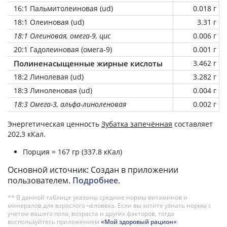
16:1 Пальмитолеиновая (ud)
0.018 г
18:1 Олеиновая (ud)
3.31 г
18:1 Олеиновая, омега-9, цис
0.006 г
20:1 Гадолеиновая (омега-9)
0.001 г
Полиненасыщенные жирные кислоты
3.462 г
18:2 Линолевая (ud)
3.282 г
18:3 Линоленовая (ud)
0.004 г
18:3 Омега-3, альфа-линоленовая
0.002 г
Энергетическая ценность
Зубатка запечённая
составляет
202,3 кКал.
Порция = 167 гр (337.8 кКал)
Основной источник: Создан в приложении
пользователем.
Подробнее
.
** В данной таблице указаны средние нормы витаминов и
минералов для взрослого человека. Если вы хотите узнать нормы с
учетом вашего пола, возраста и других факторов, тогда
воспользуйтесь приложением
«Мой здоровый рацион»
.