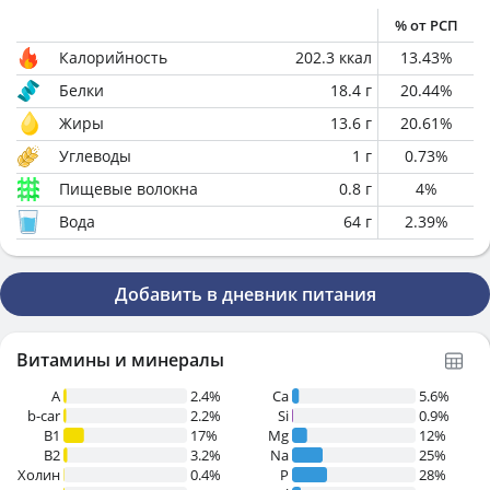
% от РСП
Калорийность
202.3
ккал
13.43
%
Белки
18.4
г
20.44
%
Жиры
13.6
г
20.61
%
Углеводы
1
г
0.73
%
Пищевые волокна
0.8
г
4
%
Вода
64
г
2.39
%
Добавить в дневник питания
Витамины и минералы
A
2.4%
Ca
5.6%
b-car
2.2%
Si
0.9%
В1
17%
Mg
12%
B2
3.2%
Na
25%
Холин
0.4%
P
28%