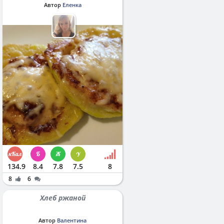
Автор
Еленка
134.9
8.4
7.8
7.5
8
8
6
Хлеб ржаной
Автор
Валентина