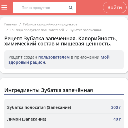
Войти
Главная
Таблица калорийности продуктов
Таблица продуктов пользователей
Зубатка запечённая
Рецепт
Зубатка запечённая
. Калорийность,
химический состав и пищевая ценность.
Рецепт создан
пользователем
в приложении
Мой
здоровый рацион
.
Ингредиенты Зубатка запечённая
Зубатка полосатая (Запекание)
300 г
Лимон (Запекание)
40 г