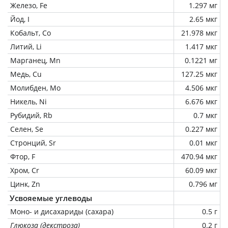
Железо, Fe
1.297 мг
Йод, I
2.65 мкг
Кобальт, Co
21.978 мкг
Литий, Li
1.417 мкг
Марганец, Mn
0.1221 мг
Медь, Cu
127.25 мкг
Молибден, Mo
4.506 мкг
Никель, Ni
6.676 мкг
Рубидий, Rb
0.7 мкг
Селен, Se
0.227 мкг
Стронций, Sr
0.01 мкг
Фтор, F
470.94 мкг
Хром, Cr
60.09 мкг
Цинк, Zn
0.796 мг
Усвояемые углеводы
Моно- и дисахариды (сахара)
0.5 г
Глюкоза (декстроза)
0.2 г