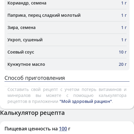
Кориандр, семена
1 г
Паприка, перец сладкий молотый
1 г
Зира, семена
1 г
Укроп, сушеный
1 г
Соевый соус
10 г
Кунжутное масло
20 г
Способ приготовления
Составить свой рецепт с учетом потерь витаминов и
минералов вы можете с помощью калькулятора
рецептов в приложении
"Мой здоровый рацион"
.
Калькулятор рецепта
Пищевая ценность на
100
г