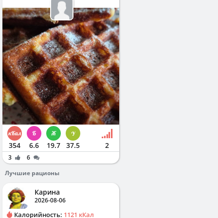
354
6.6
19.7
37.5
2
3
6
Лучшие рационы
Карина
2026-08-06
Калорийность:
1121 кКал