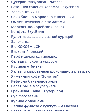
Цукерки глазуровані "Kroch"
Батончик соленая карамель вкусвилл
Запеканка 22.11
Сок яблочно морковно тыквенный
Омлет челенжино с томатами
Морковь по-корейски (Елена)
Конфета ВкусВилл
Рулет из лаваша с рваной курицей
Запеканка
Bio KOKOSMILCH
Бисквит Японский
Парфе шоколад-тирамису
Сельдь с луком и уксусом
Куриная отбивная
Халва глазированная шоколадной глазурью
Ячменный кофе "Золотой"
Кефирно-банановое желе
Белая рыба в соусе унаги
Гречневая Каша + бутерброд
Суп фасолевый
Курица с овощами
Лапша фунчоза с кунжутным маслом
Салат из рукколы с помидорами