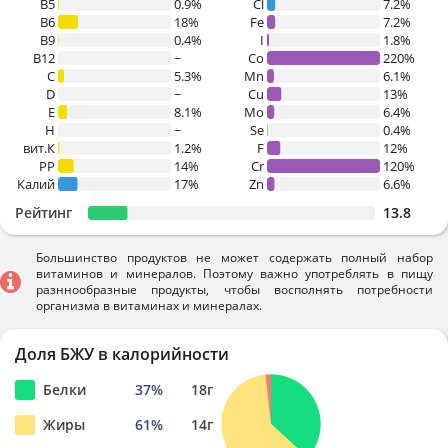
B5
0.9%
Cl
7.2%
B6
18%
Fe
7.2%
B9
0.4%
I
1.8%
B12
~
Co
220%
C
5.3%
Mn
6.1%
D
~
Cu
13%
E
8.1%
Mo
6.4%
H
~
Se
0.4%
вит.К
1.2%
F
12%
PP
14%
Cr
120%
Калий
17%
Zn
6.6%
Рейтинг
13.8
Большинство продуктов не может содержать полный набор
витаминов и минералов. Поэтому важно употреблять в пищу
разннообразные продукты, чтобы восполнять потребности
организма в витаминах и минералах.
Доля БЖУ в калорийности
Белки
37
%
18
г
Жиры
61
%
14
г