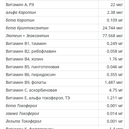
Витамин А, РЭ
22 мкг
альфа Каротин
2.38 мкг
бета Каротин
0.109 мг
бета Криптоксантин
24.744 мкг
Лютеин + Зеаксантин
77.568 мкг
Витамин В1, тиамин
0.249 мг
Витамин В2, рибофлавин
0.058 мг
Витамин В4, холин
1.76 мг
Витамин В5, пантотеновая
0.046 мг
Витамин В6, пиридоксин
0.355 мг
Витамин В9, фолаты
1.487 мкг
Витамин C, аскорбиновая
4.75 мг
Витамин Е, альфа токоферол, ТЭ
1.211 мг
бета Токоферол
0.001 мг
гамма Токоферол
0.014 мг
дельта Токоферол
0.001 мг
Витамин К, филлохинон
1.4 мкг