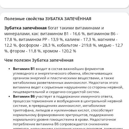
Полезные свойства ЗУБАТКА ЗАПЕЧЁННАЯ
Зубатка запечённая
богат такими витаминами и
минералами, как: витамином B1 - 16,6 %, витамином B6 -
17,8 %, витамином PP - 13,9 %, калием - 17,3 %, магнием -
12,2 %, фосфором - 28,3 %, кобальтом - 219,8 %, медью - 12,7
%, фтором - 11,8 %, хромом - 120,2 %
Чем полезен Зубатка запечённая
Витамин В1
входит в состав важнейших ферментов
углеводного и энергетического обмена, обеспечивающих
организм энергией и пластическими веществами, а также
метаболизма разветвленных аминокислот. Недостаток этого
витамина ведет к серьезным нарушениям со стороны нервной,
пищеварительной и сердечно-сосудистой систем.
Витамин В6
участвует в поддержании иммунного ответа,
процессах торможения и возбуждения в центральной нервной
системе, в превращениях аминокислот, метаболизме
триптофана, липидов и нуклеиновых кислот, способствует
нормальному формированию эритроцитов, поддержанию
нормального уровня гомоцистеина в крови. Недостаточное
потребление витамина В6 сопровождается снижением
аппетита, нарушением состояния кожных покровов, развитием