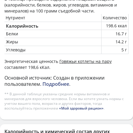
(калорийности, белков, жиров, углеводов, витаминов и
минералов) на
100 грамм
съедобной части.
Нутриент
Количество
Калорийность
198.6 ккал
Белки
16.7 г
Жиры
14.2 г
Углеводы
5 г
Энергетическая ценность
Говяжьи котлеты на пару
составляет 198,6 кКал.
Основной источник: Создан в приложении
пользователем.
Подробнее
.
** В данной таблице указаны средние нормы витаминов и
минералов для взрослого человека. Если вы хотите узнать нормы с
учетом вашего пола, возраста и других факторов, тогда
воспользуйтесь приложением
«Мой здоровый рацион»
.
Калорийность и химический состав других