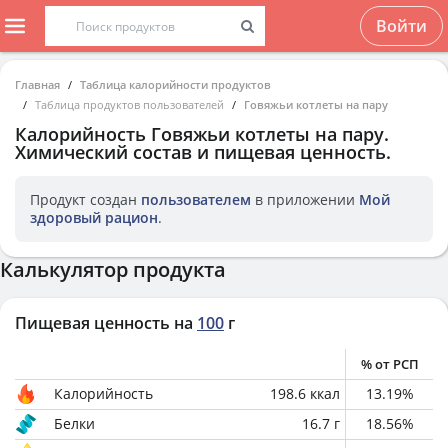
Войти
Главная
Таблица калорийности продуктов
Таблица продуктов пользователей
Говяжьи котлеты на пару
Калорийность
Говяжьи котлеты на пару
.
Химический состав и пищевая ценность.
Продукт создан
пользователем
в приложении
Мой
здоровый рацион
.
Калькулятор продукта
Пищевая ценность на
100
г
% от РСП
Калорийность
198.6
ккал
13.19
%
Белки
16.7
г
18.56
%