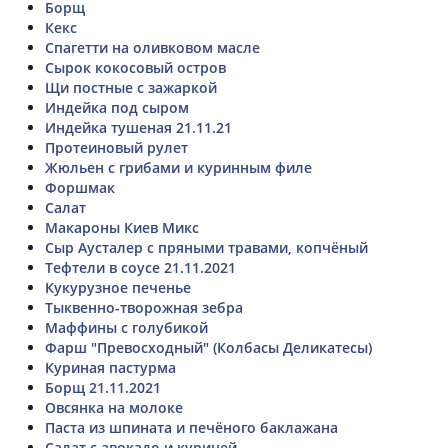
Борщ
Кекс
Спагетти на оливковом масле
Сырок кокосовый остров
Щи постные с зажаркой
Индейка под сыром
Индейка тушеная 21.11.21
Протеиновый рулет
Жюльен с грибами и куринным филе
Форшмак
Салат
Макароны Киев Микс
Сыр Аусталер с пряными травами, копчёный
Тефтели в соусе 21.11.2021
Кукурузное печенье
Тыквенно-творожная зебра
Маффины с голубикой
Фарш "Превосходный" (Колбасы Деликатесы)
Куриная пастурма
Борщ 21.11.2021
Овсянка на молоке
Паста из шпината и печёного баклажана
Салат с авокадо и курицей