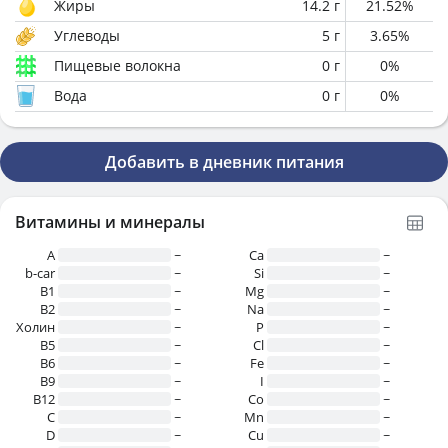
Жиры
14.2
г
21.52
%
Углеводы
5
г
3.65
%
Пищевые волокна
0
г
0
%
Вода
0
г
0
%
Добавить в дневник питания
Витамины и минералы
A
~
Ca
~
b-car
~
Si
~
В1
~
Mg
~
B2
~
Na
~
Холин
~
P
~
B5
~
Cl
~
B6
~
Fe
~
B9
~
I
~
B12
~
Co
~
C
~
Mn
~
D
~
Cu
~