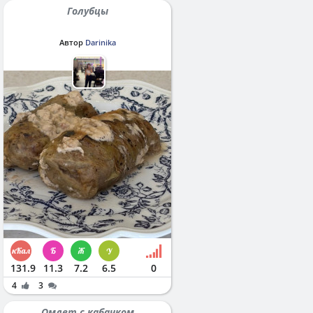
Голубцы
Автор
Darinika
131.9
11.3
7.2
6.5
0
4
3
Омлет с кабачком