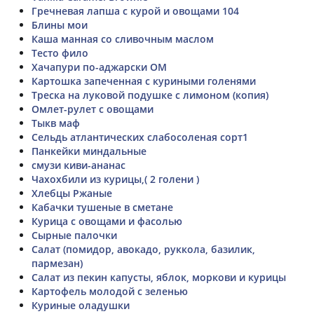
Гречневая лапша с курой и овощами 104
Блины мои
Каша манная со сливочным маслом
Тесто фило
Хачапури по-аджарски ОМ
Картошка запеченная с куриными голенями
Треска на луковой подушке с лимоном (копия)
Омлет-рулет с овощами
Тыкв маф
Сельдь атлантических слабосоленая сорт1
Панкейки миндальные
смузи киви-ананас
Чахохбили из курицы,( 2 голени )
Хлебцы Ржаные
Кабачки тушеные в сметане
Курица с овощами и фасолью
Сырные палочки
Салат (помидор, авокадо, руккола, базилик,
пармезан)
Салат из пекин капусты, яблок, моркови и курицы
Картофель молодой с зеленью
Куриные оладушки