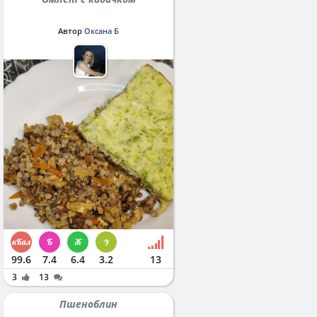
Автор
Оксана Б
99.6
7.4
6.4
3.2
13
3
13
Пшеноблин