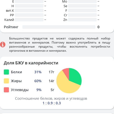
E
~
Mo
~
H
~
Se
~
вит.К
~
F
~
PP
~
Cr
~
Калий
~
Zn
~
Рейтинг
0
Большинство продуктов не может содержать полный набор
витаминов и минералов. Поэтому важно употреблять в пищу
разннообразные продукты, чтобы восполнять потребности
организма в витаминах и минералах.
Доля БЖУ в калорийности
Белки
31
%
17
г
Жиры
60
%
14
г
Углеводы
9
%
5
г
Соотношение белков, жиров и углеводов
1 : 0.9 : 0.3