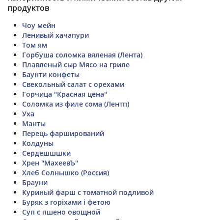
продуктов
Чоу мейн
Ленивый хачапури
Том ям
Горбуша соломка вяленая (Лента)
Плавленый сыр Мясо на гриле
Баунти конфеты
Свекольный салат с орехами
Горчица "Красная цена"
Соломка из филе сома (Лентп)
Уха
Манты
Перець фарширований
Колдуны
Сердешшшки
Хрен "МахеевЪ"
Хлеб Солнышко (Россия)
Брауни
Куриный фарш с томатной подливой
Буряк з горіхами і фетою
Суп с пшено овощной