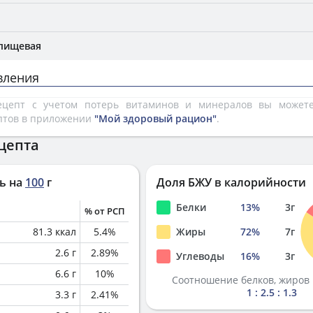
 пищевая
вления
рецепт с учетом потерь витаминов и минералов вы може
птов в приложении
"Мой здоровый рацион"
.
цепта
ь на
100
г
Доля БЖУ в калорийности
Белки
13
%
3
г
% от РСП
81.3
ккал
5.4
%
Жиры
72
%
7
г
2.6
г
2.89
%
Углеводы
16
%
3
г
6.6
г
10
%
Соотношение белков, жиров 
1 : 2.5 : 1.3
3.3
г
2.41
%