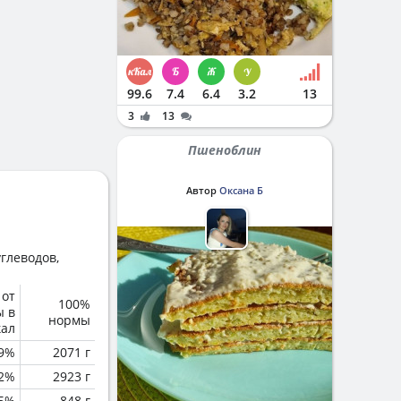
99.6
7.4
6.4
3.2
13
3
13
Пшеноблин
Автор
Оксана Б
глеводов,
 от
100%
ы в
нормы
кал
.9%
2071 г
.2%
2923 г
.5%
848 г