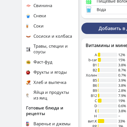
Пищевые воло
Свинина
Вода
Снеки
Соки
Добавить в
Сосиски и колбаса
Витамины и мин
Травы, специи и
соусы
A
12%
b-car
15%
Фаст-фуд
В1
3.8%
B2
8.7%
Фрукты и ягоды
Холин
0.7%
B5
3.9%
Хлеб и выпечка
B6
3.8%
B9
2.8%
Яйца и продукты
B12
7.9%
из яиц
C
19%
D
0.6%
Готовые блюда и
E
3.8%
рецепты
H
~
вит.К
33%
Варенье и джемы
PP
3%