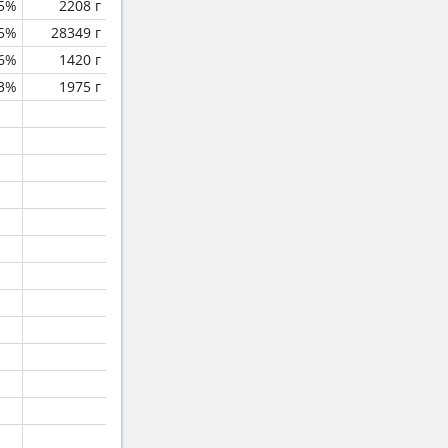
.5%
2208 г
.5%
28349 г
.6%
1420 г
.3%
1975 г