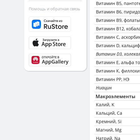
Витамин В5, пантот
Помощь и обратная связь
Витамин В6, пирид
Витамин В9, фолаты
Витамин В12, кобал
Витамин C, аскорби
Витамин D, кальци
Витамин D3, холека
Витамин Е, альфа т
Витамин К, филлох
Витамин РР, НЭ
Ниацин
Макроэлементы
Калий, K
Кальций, Ca
Кремний, Si
Магний, Mg
Натрий, Na