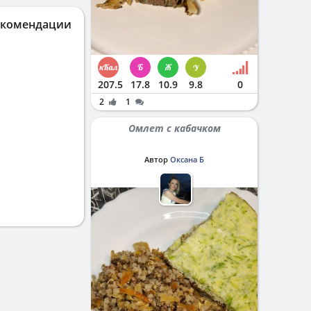
екомендации
207.5
17.8
10.9
9.8
0
2
1
Омлет с кабачком
Автор
Оксана Б