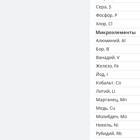
Сера, S
Фосфор, P
Хлор, Cl
Микроэлементы
Алюминий, Al
Бор, B
Ванадий, V
Железо, Fe
Йод, I
Кобальт, Co
Литий, Li
Марганец, Mn
Медь, Cu
Молибден, Mo
Никель, Ni
Рубидий, Rb