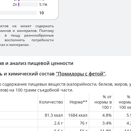
Zn
5.1%
10
уктов не может содержать
минов и минералов. Поэтому
ть в пищу разннообразные
 восполнять потребности
нах и минералах.
ав и анализ пищевой ценности
ь и химический состав
"Помидоры с фетой"
.
 содержание пищевых веществ (калорийности, белков, жиров, у
лов) на
100 грамм
съедобной части.
% от
%
Количество
Норма**
нормы в
норм
100 г
100 к
81.3 ккал
1684 ккал
4.8%
5
2.6 г
76 г
3.4%
4
6.6 г
56 г
11.8%
14