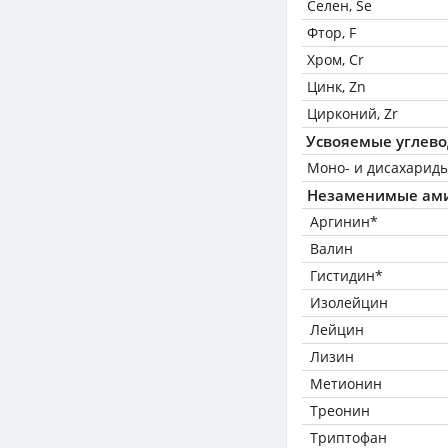
Селен, Se
Фтор, F
Хром, Cr
Цинк, Zn
Цирконий, Zr
Усвояемые углев
Моно- и дисахариды
Незаменимые ам
Аргинин*
Валин
Гистидин*
Изолейцин
Лейцин
Лизин
Метионин
Треонин
Триптофан