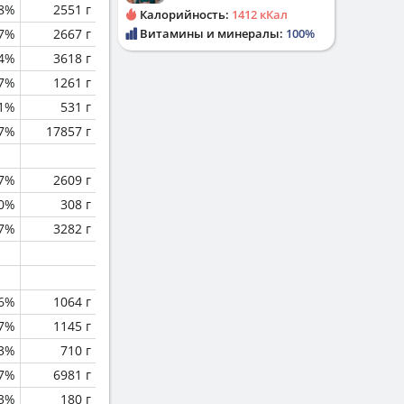
.8%
2551 г
Калорийность:
1412 кКал
.7%
2667 г
Витамины и минералы:
100%
.4%
3618 г
.7%
1261 г
.1%
531 г
.7%
17857 г
.7%
2609 г
0%
308 г
.7%
3282 г
.6%
1064 г
.7%
1145 г
.3%
710 г
.7%
6981 г
.3%
180 г