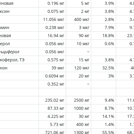
еновая
0.196 мг
5 мг
3.9%
4
оксин
0.075 мг
2 мг
3.8%
4
11.056 мкг
400 мкг
2.8%
3
амин
0.238 мкг
3 мкг
7.9%
9
новая
16.94 мг
90 мг
18.8%
23
ферол
0.056 мкг
10 мкг
0.6%
0
льциферол
0.056 мкг
~
окоферол, ТЭ
0.575 мг
15 мг
3.8%
4
инон
39 мкг
120 мкг
32.5%
4
0.6094 мг
20 мг
3%
3
0.352 мг
~
235.02 мг
2500 мг
9.4%
11
87.33 мг
1000 мг
8.7%
10
4.225 мг
30 мг
14.1%
17
5.73 мг
400 мг
1.4%
1
721.06 мг
1300 мг
55.5%
68