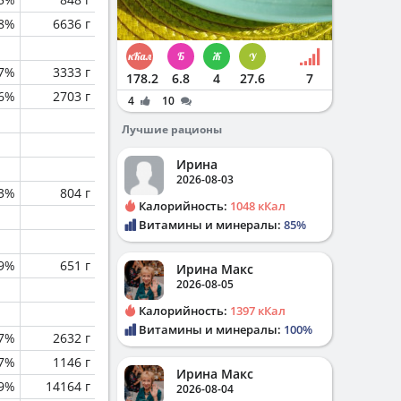
.8%
6636 г
.7%
3333 г
178.2
6.8
4
27.6
7
.6%
2703 г
4
10
Лучшие рационы
Ирина
2026-08-03
.3%
804 г
Калорийность:
1048 кКал
Витамины и минералы:
85%
.9%
651 г
Ирина Макс
2026-08-05
Калорийность:
1397 кКал
Витамины и минералы:
100%
.7%
2632 г
.7%
1146 г
Ирина Макс
.9%
14164 г
2026-08-04