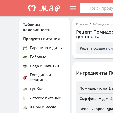
Таблицы
Главная
Таблица кало
калорийности
Рецепт
Помидор
ценность.
Продукты питания
Баранина и дичь
Рецепт создан
пол
Бобовые
Вода и напитки
Ингредиенты П
Говядина и
телятина
Помидор (томат),
Грибы
Детское питание
Сыр фета, м.д.ж. 4
Жиры и масла
Зелень кориандра 