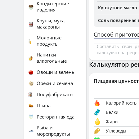
Кондитерские
Кунжутное масло
изделия
Крупы, мука,
Соль поваренная
макароны
Способ пригото
Молочные
продукты
Составить свой 
калькулятора реце
Напитки
алкогольные
Калькулятор ре
Овощи и зелень
Пищевая ценност
Орехи и семена
Полуфабрикаты
Калорийность
Птица
Белки
Ресторанная еда
Жиры
Рыба и
Углеводы
морепродукты