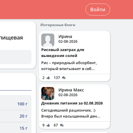
Войти
Интересные блоги
Ирина
 пищевая
02-08-2026
Рисовый завтрак для
выведения солей
Рис – природный абсорбент,
который впитывает в себ...
2
137
Ирина Макс
02-08-2026
Дневник питания за 02.08.2026
100 г
Сегодняшний рациончик. :)
20 г
Вчера был насыщенный ден...
9
67
15 г