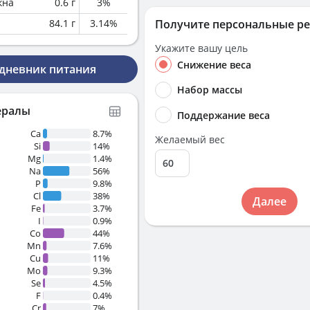
кна
0.6
г
3
%
84.1
г
3.14
%
Получите персональные р
Укажите вашу цель
Снижение веса
 дневник питания
Набор массы
ералы
Поддержание веса
Ca
8.7%
Желаемый вес
Si
14%
Mg
1.4%
Na
56%
P
9.8%
Cl
38%
Далее
Fe
3.7%
I
0.9%
Co
44%
Mn
7.6%
Cu
11%
Mo
9.3%
Se
4.5%
F
0.4%
Cr
7%