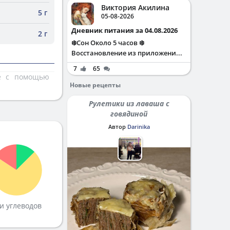
Виктория Акилина
5 г
05-08-2026
Дневник питания за 04.08.2026
2 г
❄️Сон Около 5 часов ❄️
Восстановление из приложени...
7
65
те с помощью
Новые рецепты
Рулетики из лаваша с
говядиной
Автор
Darinika
и углеводов