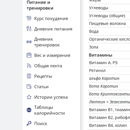
Питание и
тренировки
Углеводы
Углеводы (общие)
Курс похудения
Пищевые волокна
Дневник питания
Вода
Дневник
Органические кисл
тренировок
Зола
Витамины
Вес и измерения
Витамин А, РЭ
Общая лента
Ретинол
Рецепты
альфа Каротин
бета Каротин
Статьи
бета Криптоксанти
Истории успеха
Лютеин + Зеаксант
Таблицы
Витамин В1, тиамин
калорийности
Витамин В2, рибоф
Поиск
Витамин В4, холин