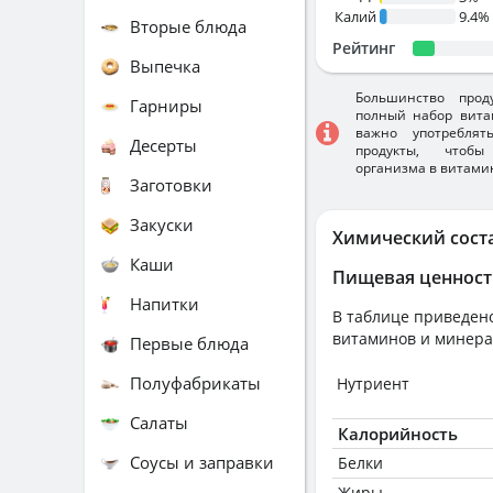
Калий
9.4%
Вторые блюда
Рейтинг
Выпечка
Большинство прод
Гарниры
полный набор вита
важно употребля
Десерты
продукты, чтобы
организма в витами
Заготовки
Закуски
Химический сост
Каши
Пищевая ценност
Напитки
В таблице приведено
витаминов и минера
Первые блюда
Полуфабрикаты
Нутриент
Салаты
Калорийность
Соусы и заправки
Белки
Жиры