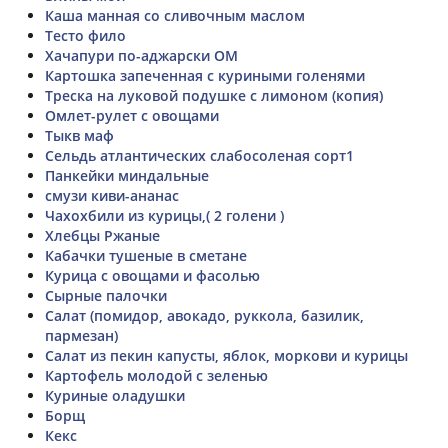
Каша манная со сливочным маслом
Тесто фило
Хачапури по-аджарски ОМ
Картошка запеченная с куриными голенями
Треска на луковой подушке с лимоном (копия)
Омлет-рулет с овощами
Тыкв маф
Сельдь атлантических слабосоленая сорт1
Панкейки миндальные
смузи киви-ананас
Чахохбили из курицы,( 2 голени )
Хлебцы Ржаные
Кабачки тушеные в сметане
Курица с овощами и фасолью
Сырные палочки
Салат (помидор, авокадо, руккола, базилик,
пармезан)
Салат из пекин капусты, яблок, моркови и курицы
Картофель молодой с зеленью
Куриные оладушки
Борщ
Кекс