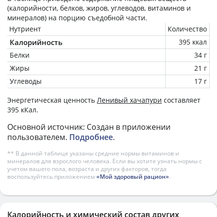
(калорийности, белков, жиров, углеводов, витаминов и
минералов) на
порцию
съедобной части.
Нутриент
Количество
Калорийность
395 ккал
Белки
34 г
Жиры
21 г
Углеводы
17 г
Энергетическая ценность
Ленивый хачапури
составляет
395 кКал.
Основной источник: Создан в приложении
пользователем.
Подробнее
.
** В данной таблице указаны средние нормы витаминов и
минералов для взрослого человека. Если вы хотите узнать нормы с
учетом вашего пола, возраста и других факторов, тогда
воспользуйтесь приложением
«Мой здоровый рацион»
.
Калорийность и химический состав других