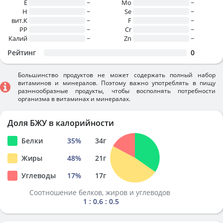
E
~
Mo
~
H
~
Se
~
вит.К
~
F
~
PP
~
Cr
~
Калий
~
Zn
~
Рейтинг
0
Большинство продуктов не может содержать полный набор
витаминов и минералов. Поэтому важно употреблять в пищу
разннообразные продукты, чтобы восполнять потребности
организма в витаминах и минералах.
Доля БЖУ в калорийности
Белки
35
%
34
г
Жиры
48
%
21
г
Углеводы
17
%
17
г
Соотношение белков, жиров и углеводов
1 : 0.6 : 0.5