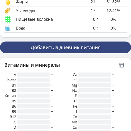
Жиры
21
г
31.82
%
Углеводы
17
г
12.41
%
Пищевые волокна
0
г
0
%
Вода
0
г
0
%
Добавить в дневник питания
Витамины и минералы
A
~
Ca
~
b-car
~
Si
~
В1
~
Mg
~
B2
~
Na
~
Холин
~
P
~
B5
~
Cl
~
B6
~
Fe
~
B9
~
I
~
B12
~
Co
~
C
~
Mn
~
D
~
Cu
~