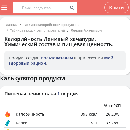
Войти
Главная
Таблица калорийности продуктов
Таблица продуктов пользователей
Ленивый хачапури
Калорийность
Ленивый хачапури
.
Химический состав и пищевая ценность.
Продукт создан
пользователем
в приложении
Мой
здоровый рацион
.
Калькулятор продукта
Пищевая ценность на
1
порция
% от РСП
Калорийность
395
ккал
26.23
%
Белки
34
г
37.78
%