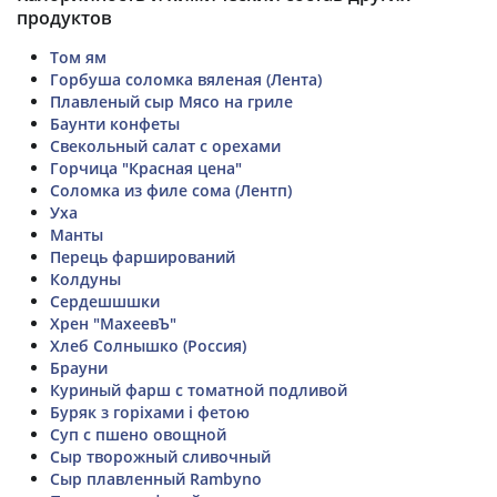
продуктов
Том ям
Горбуша соломка вяленая (Лента)
Плавленый сыр Мясо на гриле
Баунти конфеты
Свекольный салат с орехами
Горчица "Красная цена"
Соломка из филе сома (Лентп)
Уха
Манты
Перець фарширований
Колдуны
Сердешшшки
Хрен "МахеевЪ"
Хлеб Солнышко (Россия)
Брауни
Куриный фарш с томатной подливой
Буряк з горіхами і фетою
Суп с пшено овощной
Сыр творожный сливочный
Сыр плавленный Rambyno