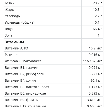
Белки
20.7 г
Жиры
10.5 г
Углеводы
2.2 г
Углеводы (общие)
0.1 г
Вода
66.4 г
Зола
1 г
Витамины
Витамин А, РЭ
15.9 мкг
Ретинол
0.016 мг
Лютеин + Зеаксантин
116.102 мкг
Витамин В1, тиамин
0.094 мг
Витамин В2, рибофлавин
0.222 мг
Витамин В4, холин
60.1 мг
Витамин В5, пантотеновая
1.177 мг
Витамин В6, пиридоксин
0.393 мг
Витамин В9, фолаты
3.415 мкг
Витамин В12, кобаламин
0.603 мкг