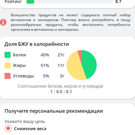
Рейтинг
8.7
Большинство продуктов не может содержать полный набор
витаминов и минералов. Поэтому важно употреблять в пищу
разннообразные продукты, чтобы восполнять потребности
организма в витаминах и минералах.
Доля БЖУ в калорийности
Белки
45
%
21
г
Жиры
51
%
11
г
Углеводы
5
%
2
г
Соотношение белков, жиров и углеводов
1 : 0.5 : 0.1
Получите персональные рекомендации
Укажите вашу цель
Снижение веса