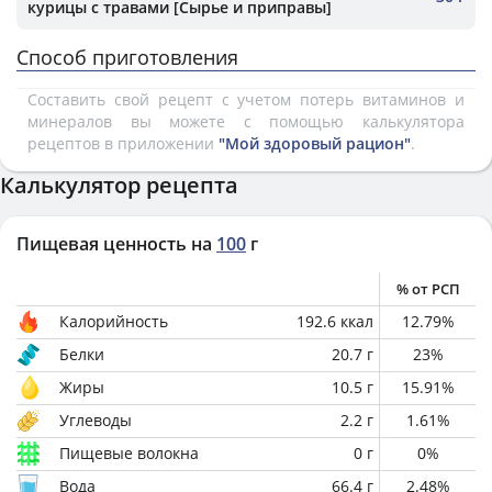
курицы с травами [Сырье и приправы]
Способ приготовления
Составить свой рецепт с учетом потерь витаминов и
минералов вы можете с помощью калькулятора
рецептов в приложении
"Мой здоровый рацион"
.
Калькулятор рецепта
Пищевая ценность на
100
г
% от РСП
Калорийность
192.6
ккал
12.79
%
Белки
20.7
г
23
%
Жиры
10.5
г
15.91
%
Углеводы
2.2
г
1.61
%
Пищевые волокна
0
г
0
%
Вода
66.4
г
2.48
%