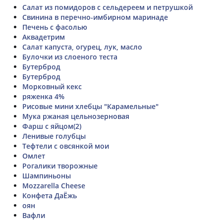
Салат из помидоров с сельдереем и петрушкой
Свинина в перечно-имбирном маринаде
Печень с фасолью
Аквадетрим
Салат капуста, огурец, лук, масло
Булочки из слоеного теста
Бутерброд
Бутерброд
Морковный кекс
ряженка 4%
Рисовые мини хлебцы "Карамельные"
Мука ржаная цельнозерновая
Фарш с яйцом(2)
Ленивые голубцы
Тефтели с овсянкой мои
Омлет
Рогалики творожные
Шампиньоны
Mozzarella Cheese
Конфета ДаЁжь
оян
Вафли