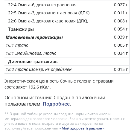
22:4 Омега-6, докозатетраеновая
0.027 г
22:5 Омега-3, докозапентаеновая (ДПК)
0.011 г
22:6 Омега-3, докозагексаеновая (ДГК),
0.008 г
Трансжиры
0.054 г
Моноеновые трансжиры
0.039 г
16:1 транс
0.005 г
18:1 Элаидиновая, транс
0.034 г
Диеновые трансжиры
18:2 транс-изомер, не определён
0.015 г
Энергетическая ценность
Сочные голени с травами
составляет 192,6 кКал.
Основной источник: Создан в приложении
пользователем.
Подробнее
.
** В данной таблице указаны средние нормы витаминов и
минералов для взрослого человека. Если вы хотите узнать нормы с
учетом вашего пола, возраста и других факторов, тогда
воспользуйтесь приложением
«Мой здоровый рацион»
.