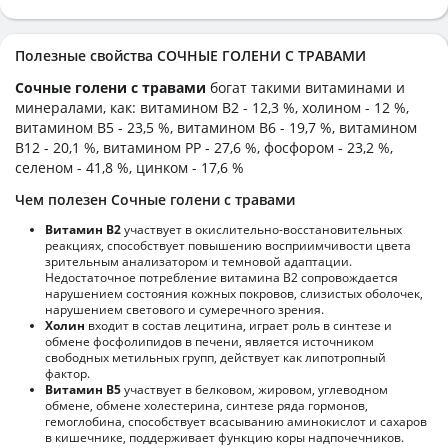
Полезные свойства СОЧНЫЕ ГОЛЕНИ С ТРАВАМИ
Сочные голени с травами
богат такими витаминами и
минералами, как: витамином B2 - 12,3 %, холином - 12 %,
витамином B5 - 23,5 %, витамином B6 - 19,7 %, витамином
B12 - 20,1 %, витамином PP - 27,6 %, фосфором - 23,2 %,
селеном - 41,8 %, цинком - 17,6 %
Чем полезен Сочные голени с травами
Витамин В2
участвует в окислительно-восстановительных
реакциях, способствует повышению восприимчивости цвета
зрительным анализатором и темновой адаптации.
Недостаточное потребление витамина В2 сопровождается
нарушением состояния кожных покровов, слизистых оболочек,
нарушением светового и сумеречного зрения.
Холин
входит в состав лецитина, играет роль в синтезе и
обмене фосфолипидов в печени, является источником
свободных метильных групп, действует как липотропный
фактор.
Витамин В5
участвует в белковом, жировом, углеводном
обмене, обмене холестерина, синтезе ряда гормонов,
гемоглобина, способствует всасыванию аминокислот и сахаров
в кишечнике, поддерживает функцию коры надпочечников.