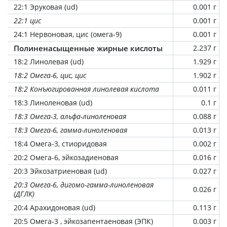
22:1 Эруковая (ud)
0.001 г
22:1 цис
0.001 г
24:1 Нервоновая, цис (омега-9)
0.001 г
Полиненасыщенные жирные кислоты
2.237 г
18:2 Линолевая (ud)
1.929 г
18:2 Омега-6, цис, цис
1.902 г
18:2 Конъюгированная линолевая кислота
0.011 г
18:3 Линоленовая (ud)
0.1 г
18:3 Омега-3, альфа-линоленовая
0.088 г
18:3 Омега-6, гамма-линоленовая
0.013 г
18:4 Омега-3, стиоридовая
0.002 г
20:2 Омега-6, эйкозадиеновая
0.016 г
20:3 Эйкозатриеновая (ud)
0.027 г
20:3 Омега-6, дигомо-гамма-линоленовая
0.026 г
(ДГЛК)
20:4 Арахидоновая (ud)
0.113 г
20:5 Омега-3 , эйкозапентаеновая (ЭПК)
0.003 г