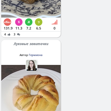
131.9
11.3
7.2
6.5
0
4
3
Луковые завиточки
Автор
Гермиона