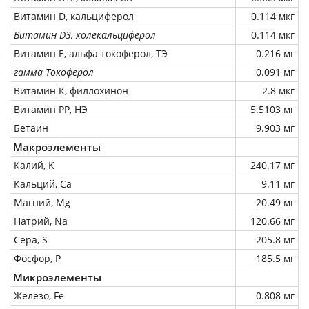
Витамин D, кальциферол
0.114 мкг
Витамин D3, холекальциферол
0.114 мкг
Витамин Е, альфа токоферол, ТЭ
0.216 мг
гамма Токоферол
0.091 мг
Витамин К, филлохинон
2.8 мкг
Витамин РР, НЭ
5.5103 мг
Бетаин
9.903 мг
Макроэлементы
Калий, K
240.17 мг
Кальций, Ca
9.11 мг
Магний, Mg
20.49 мг
Натрий, Na
120.66 мг
Сера, S
205.8 мг
Фосфор, P
185.5 мг
Микроэлементы
Железо, Fe
0.808 мг