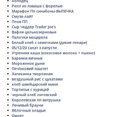
Холодец
Ролл из лаваша с форелью
Марафон Пп синабоны-ВЫПЕЧКА
Смузи лайт
Плов ПП
Сыр чеддер Trader Joe’s
Вафли цельнозерновые
Палочки моцарела
Белый хлеб с семечками (дикие пекари)
05/12/20 салат з капусти
Утренняя каша (кокосовое молоко + пшено)
Баранки яичные
Мороженое дыня
Печінковий паштет
Запеканка творожная
воздушный рис с цукатами
хлеб швейцарский мини
Тортилья с курицей
черный хлеб литовский
Королевская пп ватрушка
Ленивый брауни
Яблочные оладьи
Омлет