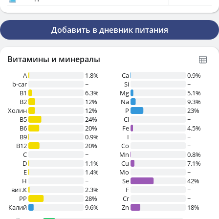
Добавить в дневник питания
Витамины и минералы
A
1.8%
Ca
0.9%
b-car
~
Si
~
В1
6.3%
Mg
5.1%
B2
12%
Na
9.3%
Холин
12%
P
23%
B5
24%
Cl
~
B6
20%
Fe
4.5%
B9
0.9%
I
~
B12
20%
Co
~
C
~
Mn
0.8%
D
1.1%
Cu
7.1%
E
1.4%
Mo
~
H
~
Se
42%
вит.К
2.3%
F
~
PP
28%
Cr
~
Калий
9.6%
Zn
18%