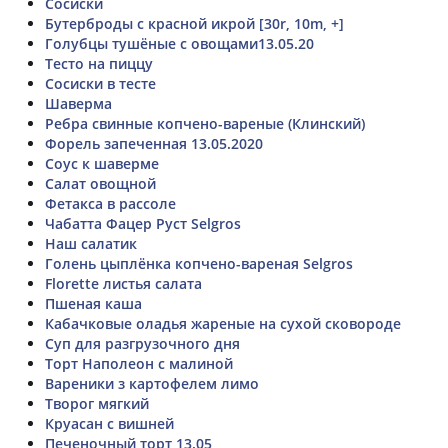
Сосиски
Бутерброды с красной икрой [30r, 10m, +]
Голубцы тушёные с овощами13.05.20
Тесто на пиццу
Сосиски в тесте
Шаверма
Ребра свинные копчено-вареные (Клинский)
Форель запеченная 13.05.2020
Соус к шаверме
Салат овощной
Фетакса в рассоле
Чабатта Фацер Руст Selgros
Наш салатик
Голень цыплёнка копчено-вареная Selgros
Florette листья салата
Пшеная каша
Кабачковые оладья жареные на сухой сковороде
Суп для разгрузочного дня
Торт Наполеон с малиной
Вареники з картофелем лимо
Творог мягкий
Круасан с вишней
Печеночный торт 13.05