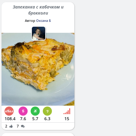
Запеканка с кабачком и
брокколи
Автор
Оксана Б
108.4
7.6
5.7
6.3
15
2
7