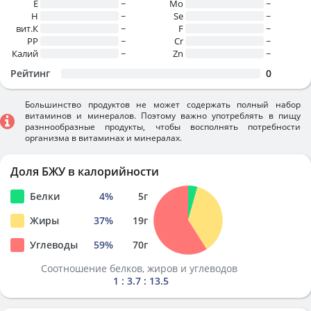
E
~
Mo
~
H
~
Se
~
вит.К
~
F
~
PP
~
Cr
~
Калий
~
Zn
~
Рейтинг
0
Большинство продуктов не может содержать полный набор
витаминов и минералов. Поэтому важно употреблять в пищу
разннообразные продукты, чтобы восполнять потребности
организма в витаминах и минералах.
Доля БЖУ в калорийности
Белки
4
%
5
г
Жиры
37
%
19
г
Углеводы
59
%
70
г
Соотношение белков, жиров и углеводов
1 : 3.7 : 13.5