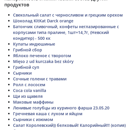
продуктов
Свекольный салат с черносливом и грецким орехом
Шоколад KitKat Darck orange
Батончик сливочный, конфеты неглазированные с
корпусами типа пралине, 1шт=14,7г, (Невский
кондитер) - 500 кк
Купаты индюшиные
Грибной сбор
Яблоко печеное с творогом
Mięso z ud kurczaka bez skóry
Грибной суп
Сырники
Сочные голени с травами
Ролл с лососем
Coca cola vanilla
Щи из щавеля
Маковые маффины
Ленивые голубцы из куриного фарша 23.05.20
Гречневая каша с луком и яйцом
Сырники с изюмом
Салат Королевский)) белковый! Калорийный!!! (копия)