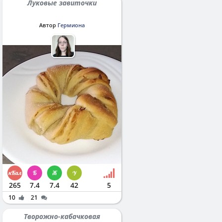
Луковые завиточки
Автор
Гермиона
265
7.4
7.4
42
5
10
21
Творожно-кабачковая