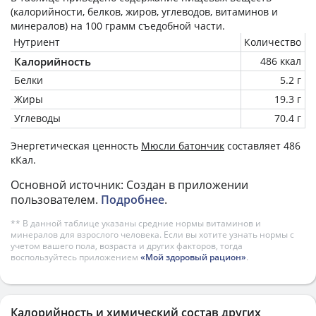
(калорийности, белков, жиров, углеводов, витаминов и
минералов) на
100 грамм
съедобной части.
Нутриент
Количество
Калорийность
486 ккал
Белки
5.2 г
Жиры
19.3 г
Углеводы
70.4 г
Энергетическая ценность
Мюсли батончик
составляет 486
кКал.
Основной источник: Создан в приложении
пользователем.
Подробнее
.
** В данной таблице указаны средние нормы витаминов и
минералов для взрослого человека. Если вы хотите узнать нормы с
учетом вашего пола, возраста и других факторов, тогда
воспользуйтесь приложением
«Мой здоровый рацион»
.
Калорийность и химический состав других