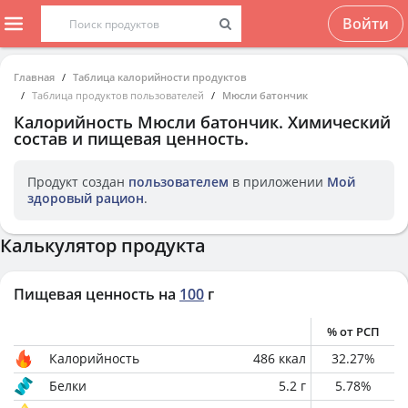
Войти
Главная
Таблица калорийности продуктов
Таблица продуктов пользователей
Мюсли батончик
Калорийность
Мюсли батончик
. Химический
состав и пищевая ценность.
Продукт создан
пользователем
в приложении
Мой
здоровый рацион
.
Калькулятор продукта
Пищевая ценность на
100
г
% от РСП
Калорийность
486
ккал
32.27
%
Белки
5.2
г
5.78
%