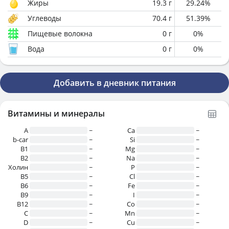
Жиры
19.3
г
29.24
%
Углеводы
70.4
г
51.39
%
Пищевые волокна
0
г
0
%
Вода
0
г
0
%
Добавить в дневник питания
Витамины и минералы
A
~
Ca
~
b-car
~
Si
~
В1
~
Mg
~
B2
~
Na
~
Холин
~
P
~
B5
~
Cl
~
B6
~
Fe
~
B9
~
I
~
B12
~
Co
~
C
~
Mn
~
D
~
Cu
~