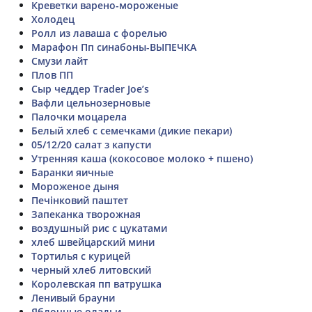
Креветки варено-мороженые
Холодец
Ролл из лаваша с форелью
Марафон Пп синабоны-ВЫПЕЧКА
Смузи лайт
Плов ПП
Сыр чеддер Trader Joe’s
Вафли цельнозерновые
Палочки моцарела
Белый хлеб с семечками (дикие пекари)
05/12/20 салат з капусти
Утренняя каша (кокосовое молоко + пшено)
Баранки яичные
Мороженое дыня
Печінковий паштет
Запеканка творожная
воздушный рис с цукатами
хлеб швейцарский мини
Тортилья с курицей
черный хлеб литовский
Королевская пп ватрушка
Ленивый брауни
Яблочные оладьи