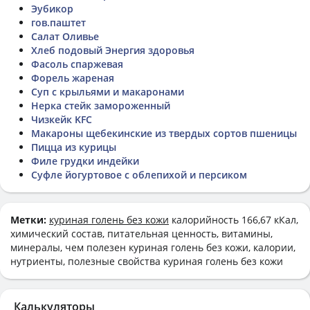
Эубикор
гов.паштет
Салат Оливье
Хлеб подовый Энергия здоровья
Фасоль спаржевая
Форель жареная
Суп с крыльями и макаронами
Нерка стейк замороженный
Чизкейк KFC
Макароны щебекинские из твердых сортов пшеницы
Пицца из курицы
Филе грудки индейки
Суфле йогуртовое с облепихой и персиком
Метки:
куриная голень без кожи
калорийность 166,67 кКал,
химический состав, питательная ценность, витамины,
минералы, чем полезен куриная голень без кожи, калории,
нутриенты, полезные свойства куриная голень без кожи
Калькуляторы