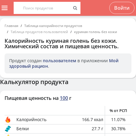
Войти
Главная
Таблица калорийности продуктов
Таблица продуктов пользователей
куриная голень без кожи
Калорийность
куриная голень без кожи
.
Химический состав и пищевая ценность.
Продукт создан
пользователем
в приложении
Мой
здоровый рацион
.
Калькулятор продукта
Пищевая ценность на
100
г
% от РСП
Калорийность
166.7
ккал
11.07
%
Белки
27.7
г
30.78
%