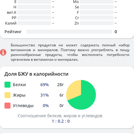
E
~
Mo
~
H
~
Se
~
вит.К
~
F
~
PP
~
Cr
~
Калий
~
Zn
~
Рейтинг
0
Большинство продуктов не может содержать полный набор
витаминов и минералов. Поэтому важно употреблять в пищу
разннообразные продукты, чтобы восполнять потребности
организма в витаминах и минералах.
Доля БЖУ в калорийности
Белки
69
%
28
г
Жиры
31
%
6
г
Углеводы
0
%
0
г
Соотношение белков, жиров и углеводов
1 : 0.2 : 0