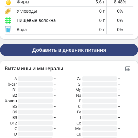
Жиры
5.6
г
8.48
%
Углеводы
0
г
0
%
Пищевые волокна
0
г
0
%
Вода
0
г
0
%
Добавить в дневник питания
Витамины и минералы
A
~
Ca
~
b-car
~
Si
~
В1
~
Mg
~
B2
~
Na
~
Холин
~
P
~
B5
~
Cl
~
B6
~
Fe
~
B9
~
I
~
B12
~
Co
~
C
~
Mn
~
D
~
Cu
~