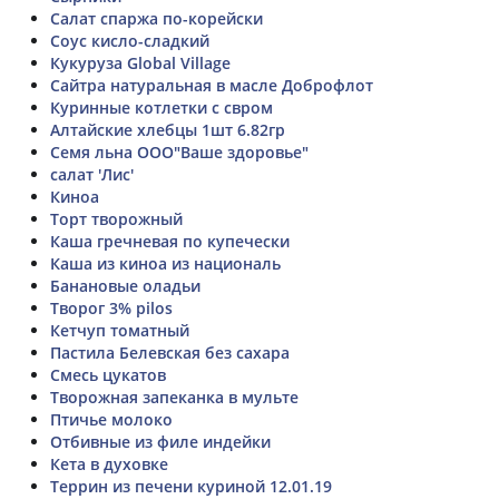
Салат спаржа по-корейски
Соус кисло-сладкий
Кукуруза Global Village
Сайтра натуральная в масле Доброфлот
Куринные котлетки с свром
Алтайские хлебцы 1шт 6.82гр
Семя льна ООО"Ваше здоровье"
салат 'Лис'
Киноа
Торт творожный
Каша гречневая по купечески
Каша из киноа из националь
Банановые оладьи
Творог 3% pilos
Кетчуп томатный
Пастила Белевская без сахара
Смесь цукатов
Творожная запеканка в мульте
Птичье молоко
Отбивные из филе индейки
Кета в духовке
Террин из печени куриной 12.01.19