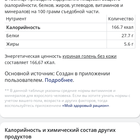
(калорийности, белков, жиров, углеводов, витаминов и
минералов) на
100 грамм
съедобной части.
Нутриент
Количество
Калорийность
166.7 ккал
Белки
27.7 г
Жиры
5.6 г
Энергетическая ценность
куриная голень без кожи
составляет 166,67 кКал.
Основной источник: Создан в приложении
пользователем.
Подробнее
.
** В данной таблице указаны средние нормы витаминов и
минералов для взрослого человека. Если вы хотите узнать нормы с
учетом вашего пола, возраста и других факторов, тогда
воспользуйтесь приложением
«Мой здоровый рацион»
.
Калорийность и химический состав других
продуктов