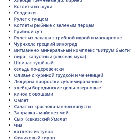
Хлебцы гречневые др. Корнер
Котлеты из щуки
Сердечки
Рулет с тунцом
Котлеты рыбные с зеленым перцем
Грибной суп
Рулет из лаваша с грибной икрой и маскарпоне
Чурчхела грецкий виноград
Витмаинно-минеральный комплекс "Витрум бьюти"
пирог капустный (овсяная мука)
Шпинат тушёный
сельдь по-деревенски
Оливье с куриной грудкой и чечевицей
Люцерна проростки сублемированные
хлебцы бородинские цельнозерновые
киноа с овощами
Омлет
Салат из краснокочанной капусты
Заправка - майонез мой
Сыр Кавказский Умалат
Чиа
котлеты из тунца
Финиковый сироп