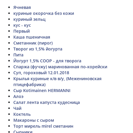
Ячневая
куриные окорочка без кожи
куриный зельц
кус - кус
Первый
Каша пшеничная
Сметанник (пирог)
Творог из 1,5% йогурта
Пита
Йогурт 1,5% СООР - для творога
Спаржа (фучжу) маринованная по-корейски
Суп, гороховый 12.01.2018
Крылья куриные к/в в/у, (Межениновская
птицефабрика)
Сыр Kotimainen HERMANNI
Алоэ
Салат лента капуста кудесница
Чай
Коктель
Макароны с сыром
Торт мирель mirel сметанин
Сырники