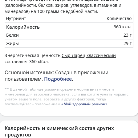
(калорийности, белков, жиров, углеводов, витаминов и
минералов) на
100 грамм
съедобной части.
Нутриент
Количество
Калорийность
360 ккал
Белки
23 г
Жиры
29 г
Энергетическая ценность
Сыр Ларец классический
составляет 360 кКал.
Основной источник: Создан в приложении
пользователем.
Подробнее
.
** В данной таблице указаны средние нормы витаминов и
минералов для взрослого человека. Если вы хотите узнать нормы с
учетом вашего пола, возраста и других факторов, тогда
воспользуйтесь приложением
«Мой здоровый рацион»
.
Калорийность и химический состав других
продуктов