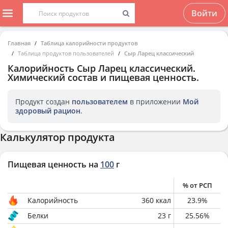
Войти
Главная
Таблица калорийности продуктов
Таблица продуктов пользователей
Сыр Ларец классический
Калорийность
Сыр Ларец классический
.
Химический состав и пищевая ценность.
Продукт создан
пользователем
в приложении
Мой
здоровый рацион
.
Калькулятор продукта
Пищевая ценность на
100
г
% от РСП
Калорийность
360
ккал
23.9
%
Белки
23
г
25.56
%