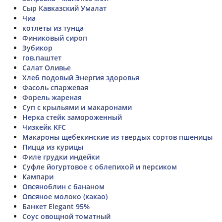
Сыр Кавказский Умалат
Чиа
котлеты из тунца
Финиковый сироп
Эубикор
гов.паштет
Салат Оливье
Хлеб подовый Энергия здоровья
Фасоль спаржевая
Форель жареная
Суп с крыльями и макаронами
Нерка стейк замороженный
Чизкейк KFC
Макароны щебекинские из твердых сортов пшеницы
Пицца из курицы
Филе грудки индейки
Суфле йогуртовое с облепихой и персиком
Кампари
Овсяноблин с бананом
Овсяное молоко (какао)
Банкет Elegant 95%
Соус овощной томатный