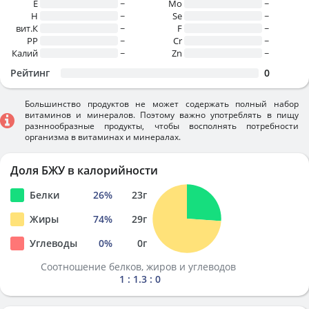
E
~
Mo
~
H
~
Se
~
вит.К
~
F
~
PP
~
Cr
~
Калий
~
Zn
~
Рейтинг
0
Большинство продуктов не может содержать полный набор
витаминов и минералов. Поэтому важно употреблять в пищу
разннообразные продукты, чтобы восполнять потребности
организма в витаминах и минералах.
Доля БЖУ в калорийности
Белки
26
%
23
г
Жиры
74
%
29
г
Углеводы
0
%
0
г
Соотношение белков, жиров и углеводов
1 : 1.3 : 0