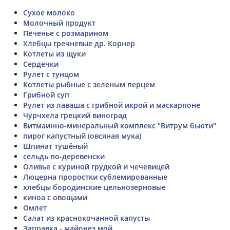
Сухое молоко
Молочный продукт
Печенье с розмарином
Хлебцы гречневые др. Корнер
Котлеты из щуки
Сердечки
Рулет с тунцом
Котлеты рыбные с зеленым перцем
Грибной суп
Рулет из лаваша с грибной икрой и маскарпоне
Чурчхела грецкий виноград
Витмаинно-минеральный комплекс "Витрум бьюти"
пирог капустный (овсяная мука)
Шпинат тушёный
сельдь по-деревенски
Оливье с куриной грудкой и чечевицей
Люцерна проростки сублемированные
хлебцы бородинские цельнозерновые
киноа с овощами
Омлет
Салат из краснокочанной капусты
Заправка - майонез мой