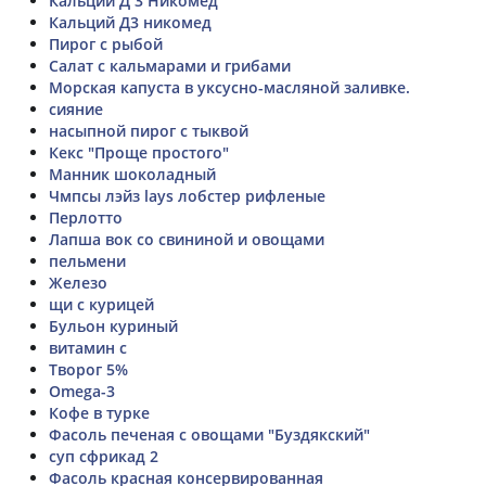
Кальций Д 3 Никомед
Кальций Д3 никомед
Пирог с рыбой
Салат с кальмарами и грибами
Морская капуста в уксусно-масляной заливке.
сияние
насыпной пирог с тыквой
Кекс "Проще простого"
Манник шоколадный
Чмпсы лэйз lays лобстер рифленые
Перлотто
Лапша вок со свининой и овощами
пельмени
Железо
щи с курицей
Бульон куриный
витамин с
Творог 5%
Omega-3
Кофе в турке
Фасоль печеная с овощами "Буздякский"
суп сфрикад 2
Фасоль красная консервированная