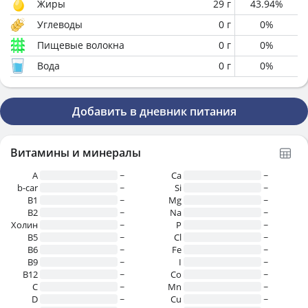
Жиры
29
г
43.94
%
Углеводы
0
г
0
%
Пищевые волокна
0
г
0
%
Вода
0
г
0
%
Добавить в дневник питания
Витамины и минералы
A
~
Ca
~
b-car
~
Si
~
В1
~
Mg
~
B2
~
Na
~
Холин
~
P
~
B5
~
Cl
~
B6
~
Fe
~
B9
~
I
~
B12
~
Co
~
C
~
Mn
~
D
~
Cu
~