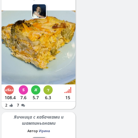
108.4
7.6
5.7
6.3
15
2
7
Яичница с кабачками и
шампиньонами
Автор
Ирина