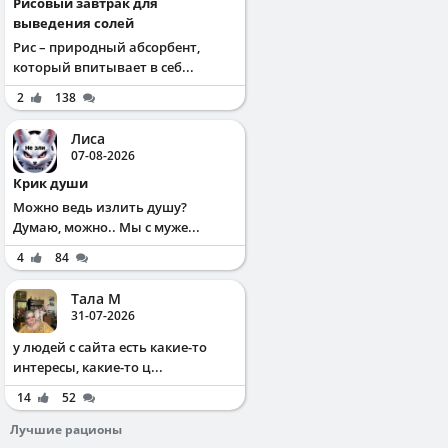
Рисовый завтрак для
выведения солей
Рис – природный абсорбент,
который впитывает в себ...
2
138
Лиса
07-08-2026
Крик души
Можно ведь излить душу?
Думаю, можно.. Мы с муже...
4
84
Тала М
31-07-2026
у людей с сайта есть какие-то
интересы, какие-то ц...
14
52
Лучшие рационы